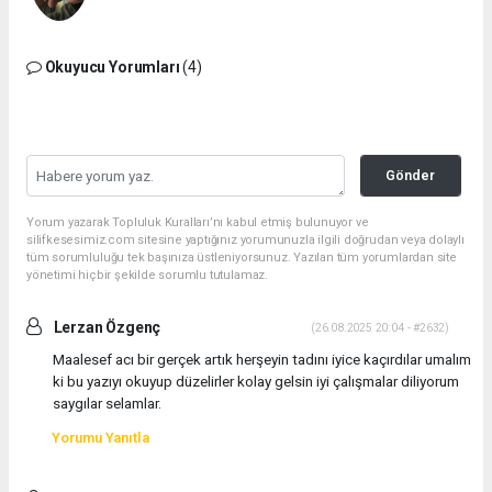
Okuyucu Yorumları
(4)
Gönder
Yorum yazarak Topluluk Kuralları’nı kabul etmiş bulunuyor ve
silifkesesimiz.com sitesine yaptığınız yorumunuzla ilgili doğrudan veya dolaylı
tüm sorumluluğu tek başınıza üstleniyorsunuz. Yazılan tüm yorumlardan site
yönetimi hiçbir şekilde sorumlu tutulamaz.
Lerzan Özgenç
(26.08.2025 20:04 - #2632)
Maalesef acı bir gerçek artık herşeyin tadını iyice kaçırdılar umalım
ki bu yazıyı okuyup düzelirler kolay gelsin iyi çalışmalar diliyorum
saygılar selamlar.
Yorumu Yanıtla