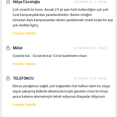
Hülya Cüceloğlu
(26.08.2025 21:12 - #2633)
Çok önemli bir konu. Ancak 25 yıl aynı hattı kullandığım için çok
özel kampanyalardan yararlandırıldım. Benim isteğim
olmadan.Aynı kampanyadan ablam yaralanmak istedi böyle bir şey
yok dediler.İlginç.
Yorumu Yanıtla
Millet
(27.08.2025 00:59 - #2641)
Özünde kal... Sözünde kal. Öz'ün karekterin olsun.
Yorumu Yanıtla
TELEFONCU
(27.08.2025 13:03 - #2642)
Elinize yüreğinize sağlık.çok beğendim.Hat hüllesi tabiri bu olaya
süper yakışmış.Belkide ülkemizde böyle gündem ötesi bir köşe
yazısı kaleme alınmamıştır.tebrik ediyorum.Başarılar diliyorum.
Yorumu Yanıtla