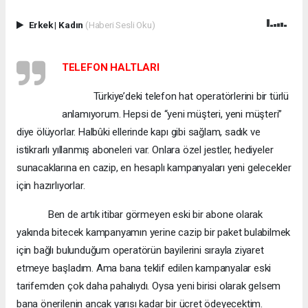
Erkek
|
Kadın
(Haberi Sesli Oku)
TELEFON HALTLARI
Türkiye’deki telefon hat operatörlerini bir türlü
anlamıyorum. Hepsi de “yeni müşteri, yeni müşteri”
diye ölüyorlar. Halbûki ellerinde kapı gibi sağlam, sadık ve
istikrarlı yıllanmış aboneleri var. Onlara özel jestler, hediyeler
sunacaklarına en cazip, en hesaplı kampanyaları yeni gelecekler
için hazırlıyorlar.
Ben de artık itibar görmeyen eski bir abone olarak
yakında bitecek kampanyamın yerine cazip bir paket bulabilmek
için bağlı bulunduğum operatörün bayilerini sırayla ziyaret
etmeye başladım. Ama bana teklif edilen kampanyalar eski
tarifemden çok daha pahalıydı. Oysa yeni birisi olarak gelsem
bana önerilenin ancak yarısı kadar bir ücret ödeyecektim.