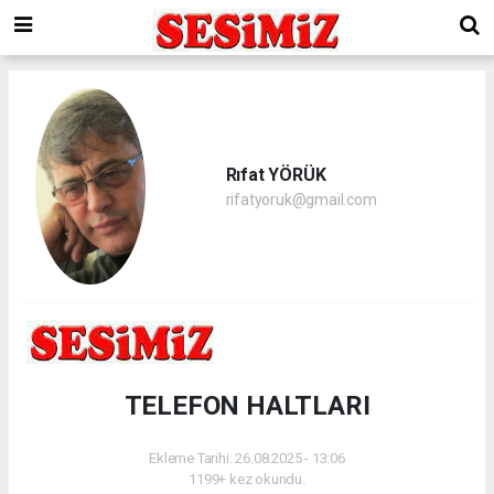
Rıfat YÖRÜK
rifatyoruk@gmail.com
TELEFON HALTLARI
Ekleme Tarihi: 26.08.2025 - 13:06
1199+ kez okundu.