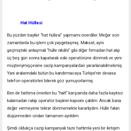
Hat Hüllesi
Bu yüzden bayiler “hat hüllesi” yapmamı önerdiler. Meğer son
zamanlarda bu işlem çok yaygınlaşmış. Maksat, aynı
geçmişteki anlaşmalı “hülle nikâhı” gibi diğer firmadan hat alıp
üç beş gün sonra kapatarak eski operatörüne dönmek ve yeni
müşteriymişçesine cazip kampanyalardan yararlanabilmekmiş.
Yani aralarındaki bütün bu kandırmacaya Türkiye’nin devasa
telefon operatörleri bilerek göz yumuyorlarmış.
Ben de hattıma önerilen bu ”halt” karşısında daha fazla kayıtsız
kalamadan rakip operatör bayiinin kapısını çaldım. Ancak bana
değer vermeyene tekrar dönmemekte kararlıydım. Hülle falan
düşünmeden ondan tamamen ayrıldım.
Şimdi oldukça cazip kampanyalı taze hattımla yeni bir iletişim