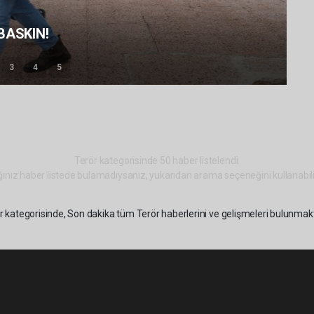
BASKIN!
3
4
5
Terör kategorisinde 50 haber listelendi.
ınız haber listede bulamadıysanız, yukarıdan arama seçeneğini kullanabili
r kategorisinde, Son dakika tüm Terör haberlerini ve gelişmeleri bulunmakt