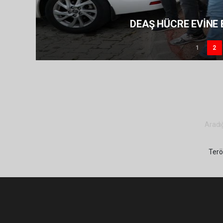
DEAŞ HÜCRE EVİNE 
1
2
Aradığ
Terö