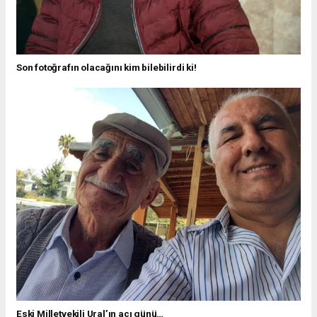
Son fotoğrafın olacağını kim bilebilirdi ki!
Eski Milletvekili Ural’ın acı günü…