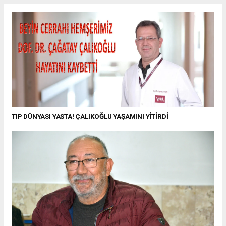
TIP DÜNYASI YASTA! ÇALIKOĞLU YAŞAMINI YİTİRDİ