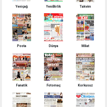
Yeniçağ
YeniBirlik
Takvim
Posta
Dünya
Milat
Fanatik
Fotomaç
Korkusuz