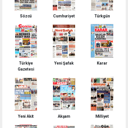
Sözcü
Cumhuriyet
Türkgün
Türkiye
Yeni Şafak
Karar
Gazetesi
Yeni Akit
Akşam
Milliyet