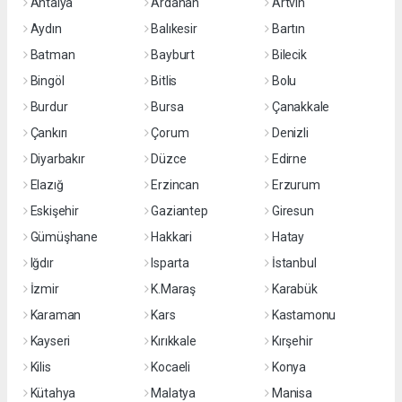
Antalya
Ardahan
Artvin
Aydın
Balıkesir
Bartın
Batman
Bayburt
Bilecik
Bingöl
Bitlis
Bolu
Burdur
Bursa
Çanakkale
Çankırı
Çorum
Denizli
Diyarbakır
Düzce
Edirne
Elazığ
Erzincan
Erzurum
Eskişehir
Gaziantep
Giresun
Gümüşhane
Hakkari
Hatay
Iğdır
Isparta
İstanbul
İzmir
K.Maraş
Karabük
Karaman
Kars
Kastamonu
Kayseri
Kırıkkale
Kırşehir
Kilis
Kocaeli
Konya
Kütahya
Malatya
Manisa