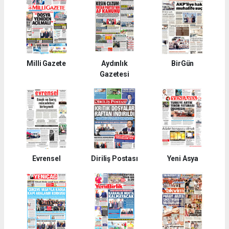
Milli Gazete
Aydınlık
BirGün
Gazetesi
Evrensel
Diriliş Postası
Yeni Asya