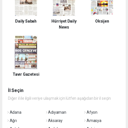
Daily Sabah
Hürriyet Daily
Oksijen
News
Tavır Gazetesi
İl Seçin
Diğer il ile ilgili veriye ulaşmak için lütfen aşağıdan bir il seçin
Adana
Adıyaman
Afyon
Ağrı
Aksaray
Amasya