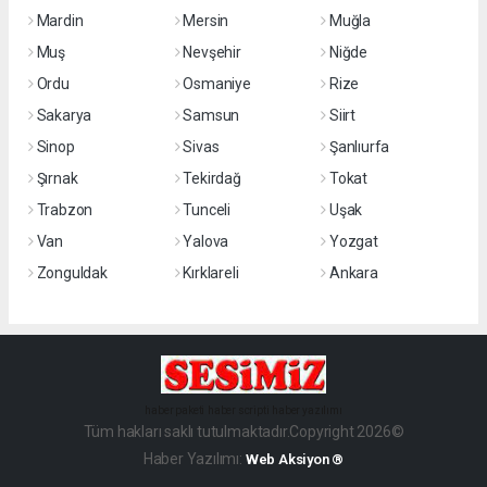
Mardin
Mersin
Muğla
Muş
Nevşehir
Niğde
Ordu
Osmaniye
Rize
Sakarya
Samsun
Siirt
Sinop
Sivas
Şanlıurfa
Şırnak
Tekirdağ
Tokat
Trabzon
Tunceli
Uşak
Van
Yalova
Yozgat
Zonguldak
Kırklareli
Ankara
haber paketi
haber scripti
haber yazılımı
Tüm hakları saklı tutulmaktadır.Copyright 2026©
Haber Yazılımı:
Web Aksiyon ®