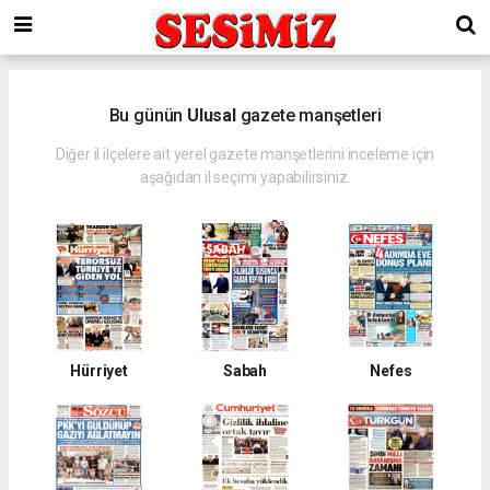
Bu günün
Ulusal
gazete manşetleri
Diğer il ilçelere ait yerel gazete manşetlerini inceleme için
aşağıdan il seçimi yapabilirsiniz.
Hürriyet
Sabah
Nefes