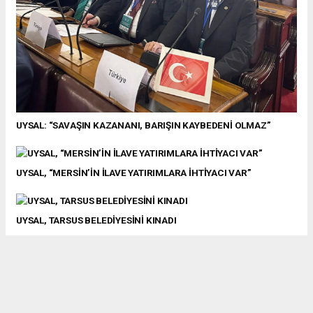
UYSAL: “SAVAŞIN KAZANANI, BARIŞIN KAYBEDENİ OLMAZ”
UYSAL, “MERSİN’İN İLAVE YATIRIMLARA İHTİYACI VAR”
UYSAL, TARSUS BELEDİYESİNİ KINADI
Uysal, nektarin üreticilerine sahip çıktı