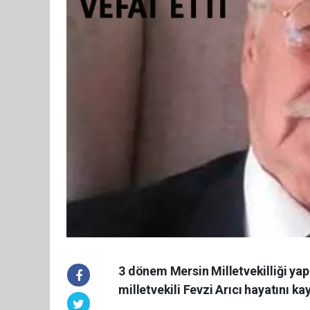
3 dönem Mersin Milletvekilliği yap
milletvekili Fevzi Arıcı hayatını kay