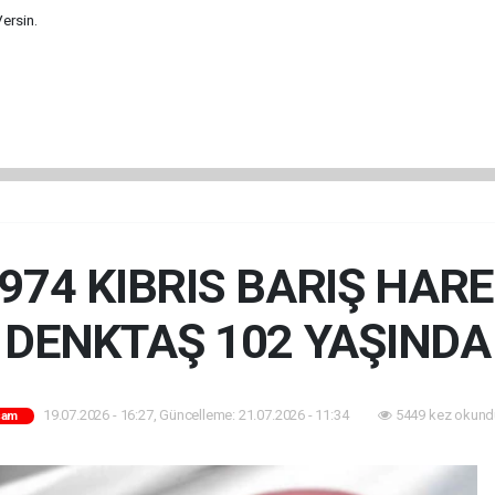
Versin.
74 KIBRIS BARIŞ HARE
DENKTAŞ 102 YAŞINDA
19.07.2026 - 16:27, Güncelleme: 21.07.2026 - 11:34
5449 kez okund
şam