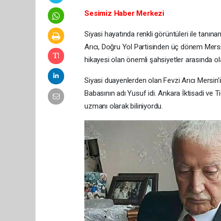
Sesimiz Haber Merkezi
Siyasi hayatında renkli görüntüleri ile tanı
Arıcı, Doğru Yol Partisinden üç dönem Mersi
hikayesi olan önemli şahsiyetler arasında olan
Siyasi duayenlerden olan Fevzi Arıcı Mersin’i
Babasının adı Yusuf idi. Ankara İktisadi ve T
uzmanı olarak biliniyordu.