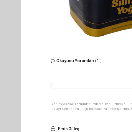
Okuyucu Yorumları
(1 )
Yorum yazarak Topluluk Kuralları’nı kabul etmiş bulun
dolaylı tüm sorumluluğu tek başınıza üstleniyorsunuz
Emin Güleç.