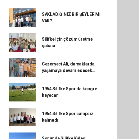
SAKLADIĞINIZ BİR ŞEYLER Mİ
VAR?
Silifke için çözüm üretme
çabası
Cezeryeci Ali, damaklarda
yaşamaya devam edecek…
1964 Silifke Spor da kongre
heyecanı
1964 Silifke Spor sahipsiz
kalmadı
Sonunda Silifke Kalesi