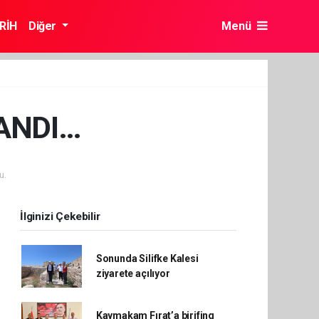
RİH
Diğer
Menü
DANDI…
u.
İlginizi Çekebilir
Sonunda Silifke Kalesi
ziyarete açılıyor
Kaymakam Fırat’a birifing