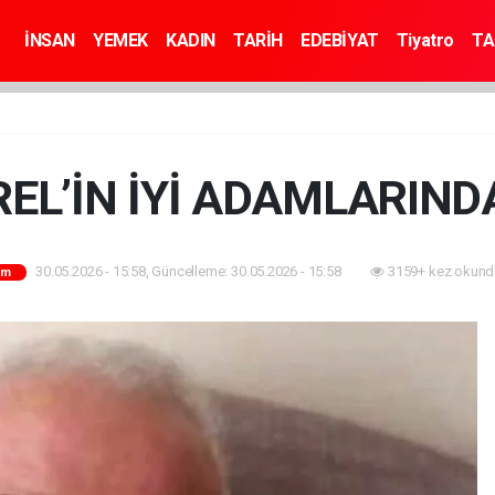
İNSAN
YEMEK
KADIN
TARİH
EDEBİYAT
Tiyatro
TA
EL’İN İYİ ADAMLARIN
30.05.2026 - 15:58, Güncelleme: 30.05.2026 - 15:58
3159+ kez okund
üm