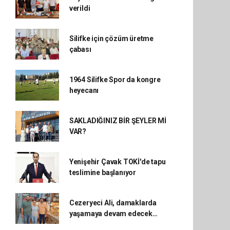
verildi
Silifke için çözüm üretme
çabası
1964 Silifke Spor da kongre
heyecanı
SAKLADIĞINIZ BİR ŞEYLER Mİ
VAR?
Yenişehir Çavak TOKİ'de tapu
teslimine başlanıyor
Cezeryeci Ali, damaklarda
yaşamaya devam edecek…