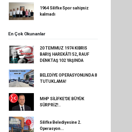
1964 Silifke Spor sahipsiz
kalmadı
En Çok Okunanlar
20 TEMMUZ 1974 KIBRIS
BARIŞ HAREKÂTI 52, RAUF
DENKTAŞ 102 YAŞINDA
BELEDİYE OPERASYONUNDA 8
TUTUKLAMA!
MHP SİLİFKE'DE BÜYÜK
SÜRPRİZ!..
Silifke Belediyesine 2.
Operasyon...