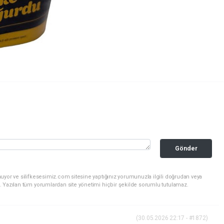
Gönder
uyor ve silifkesesimiz.com sitesine yaptığınız yorumunuzla ilgili doğrudan veya
. Yazılan tüm yorumlardan site yönetimi hiçbir şekilde sorumlu tutulamaz.
(30.05.2026 22:17 - #1872)