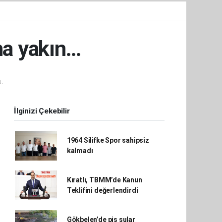
aha yakın…
.
İlginizi Çekebilir
1964 Silifke Spor sahipsiz
kalmadı
Kıratlı, TBMM’de Kanun
Teklifini değerlendirdi
Gökbelen’de pis sular