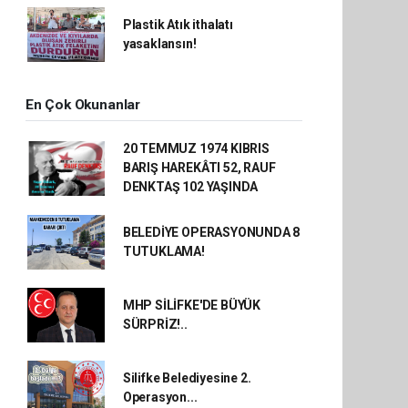
Plastik Atık ithalatı
yasaklansın!
En Çok Okunanlar
20 TEMMUZ 1974 KIBRIS
BARIŞ HAREKÂTI 52, RAUF
DENKTAŞ 102 YAŞINDA
BELEDİYE OPERASYONUNDA 8
TUTUKLAMA!
MHP SİLİFKE'DE BÜYÜK
SÜRPRİZ!..
Silifke Belediyesine 2.
Operasyon...