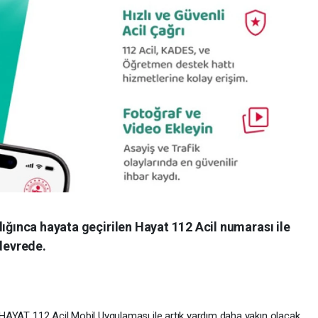
lığınca hayata geçirilen Hayat 112 Acil numarası ile
 devrede.
en HAYAT 112 Acil Mobil Uygulaması ile artık yardım daha yakın olacak.