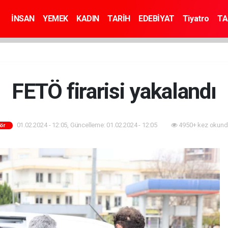
İNSAN
YEMEK
KADIN
TARİH
EDEBİYAT
Tiyatro
TA
FETÖ firarisi yakalandı
01.02.2024 - 12:05, Güncelleme: 01.02.2024 - 12:05
4950+ kez okund
ör