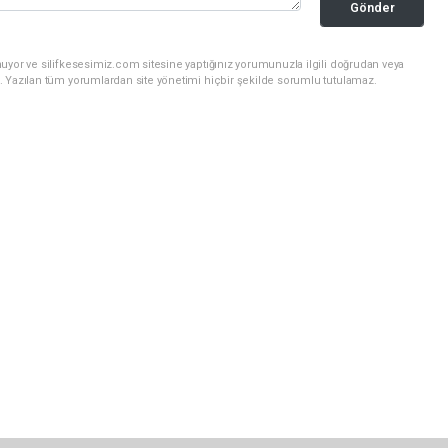
Gönder
uyor ve silifkesesimiz.com sitesine yaptığınız yorumunuzla ilgili doğrudan veya
. Yazılan tüm yorumlardan site yönetimi hiçbir şekilde sorumlu tutulamaz.