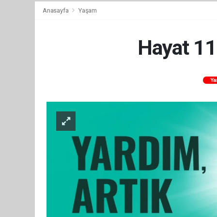
Anasayfa
Yaşam
Hayat 112
Ya