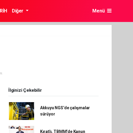
RİH
Diğer
Menü
u.
İlginizi Çekebilir
Akkuyu NGS’de çalışmalar
sürüyor
Kıratlı, TBMM’de Kanun