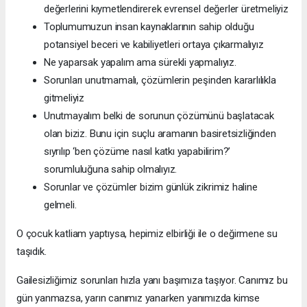
değerlerini kıymetlendirerek evrensel değerler üretmeliyiz
Toplumumuzun insan kaynaklarının sahip olduğu
potansiyel beceri ve kabiliyetleri ortaya çıkarmalıyız
Ne yaparsak yapalım ama sürekli yapmalıyız.
Sorunları unutmamalı, çözümlerin peşinden kararlılıkla
gitmeliyiz
Unutmayalım belki de sorunun çözümünü başlatacak
olan biziz. Bunu için suçlu aramanın basiretsizliğinden
sıyrılıp ‘ben çözüme nasıl katkı yapabilirim?’
sorumluluğuna sahip olmalıyız.
Sorunlar ve çözümler bizim günlük zikrimiz haline
gelmeli.
O çocuk katliam yaptıysa, hepimiz elbirliği ile o değirmene su
taşıdık.
Gailesizliğimiz sorunları hızla yanı başımıza taşıyor. Canımız bu
gün yanmazsa, yarın canımız yanarken yanımızda kimse