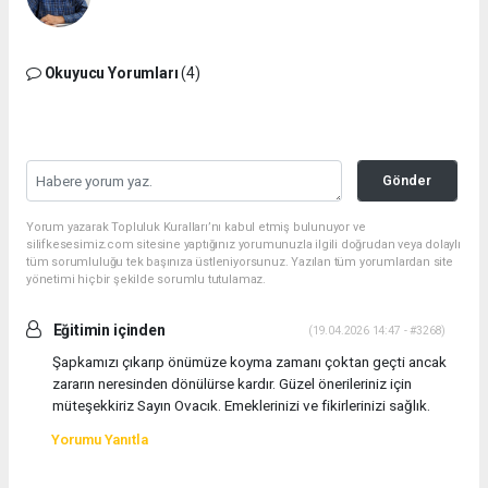
Okuyucu Yorumları
(4)
Gönder
Yorum yazarak Topluluk Kuralları’nı kabul etmiş bulunuyor ve
silifkesesimiz.com sitesine yaptığınız yorumunuzla ilgili doğrudan veya dolaylı
tüm sorumluluğu tek başınıza üstleniyorsunuz. Yazılan tüm yorumlardan site
yönetimi hiçbir şekilde sorumlu tutulamaz.
Eğitimin içinden
(19.04.2026 14:47 - #3268)
Şapkamızı çıkarıp önümüze koyma zamanı çoktan geçti ancak
zararın neresinden dönülürse kardır. Güzel önerileriniz için
müteşekkiriz Sayın Ovacık. Emeklerinizi ve fikirlerinizi sağlık.
Yorumu Yanıtla