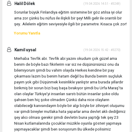
Halil Dölek
(19.04.2026 14:51 - #3269)
Sorunlar büyük Finlandiya eğitim sistemine bir göz atılsa iyi olur
ama zor çünkü bu nüfus ile ilişkili bir şey! Milli gelir ile orantılı bir
şey.. Ailelerin eğitim seviyesiyle ilgili bir parametre. Kısaca çok zor!
Yorumu Yanıtla
Kamil uysal
(19.04.2026 15:42 - #3270)
Merhaba Tevfik abi. Tevfik abi yazını okudum çok güzel ama
benim de böyle bazı fikirlerim var siz ne düşünürsünüz onu da
bilemiyorum şimdi bu vahim olayda Herkes kendine bir pay
çıkarması lazım bu benim hatam değil bu Bunda benim suçluluk
payım yok gibi Düşünmek kesinlikle yanlıştır ama burada yıllardır
birikmiş bir sorun bizi baş başa bırakıyor şimdi bu Urfa Maraş'ta
olan olaylar Türkiye'yi insanları sarstı bütün insanlar şoke oldu
şahsen ben hiç şoke olmadım Çünkü daha nice olayların
olabileceği kanısındayım böyle bir algı böyle bir zihniyet oluşumu
var şimdi bireyler mutlaka hata yaparlar ama devlet aklı dediğimiz
şey alıcı olması gerekir şimdi devletin buna yaptığı tek şey 23
Nisan kutlamalarında çocuklar müzikle oyunla gösteri yapmaya
yapmayacaklar şimdi ben soruyorum Bu ülkede polisimiz