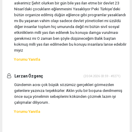
askerimiz Şehit olurken bir gün bile yas ilan etme bir devlet 23
Nisan'daki çocukların eğlenmesini Yasaklıyor Peki Türkiye'deki
bütün organize edilmiş düğün eğlence gibi programlar yasaklandı
mı Bu yaşanan vahim olayı sadece devlet yöneticileri mi üzüldü
diğer insanlar toplum hiç umurunda değil mi bütün sivil sosyal
etkinliklerin milli yas ilan edilerek bu konuya damga vurulması
gerekmez mi O zaman ben şöyle düşüneceğim Balık baştan
kokmuş milli yas ilan edilmeden bu konuyu insanlara lanse edebilir
miyiz
Yorumu Yanıtla
Lerzan Özgenç
(20.04.2026 03:59 - #3271)
Gündemin acısı çok büyük sözümüz gerçekleri görmezden
gelenlere yazınıza teşekkürler. Aklın yolu bir boşuna denilmemiş
önce suça yönelimin sebeplerini kökünden çözmek lazım iyi
çalışmalar diliyorum..
Yorumu Yanıtla