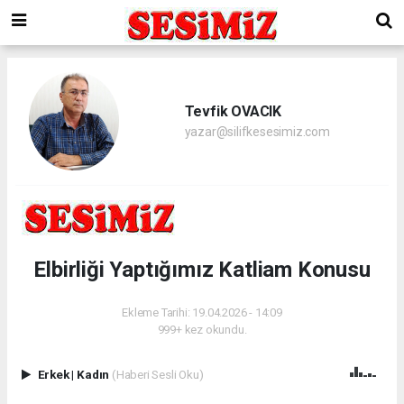
Tevfik OVACIK
yazar@silifkesesimiz.com
Elbirliği Yaptığımız Katliam Konusu
Ekleme Tarihi: 19.04.2026 - 14:09
999+ kez okundu.
Erkek
|
Kadın
(Haberi Sesli Oku)