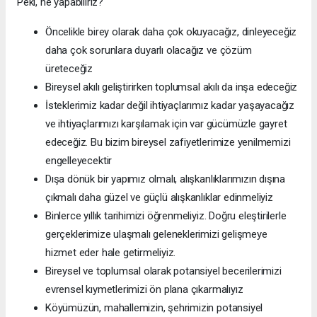
Peki, ne yapabiliriz?
Öncelikle birey olarak daha çok okuyacağız, dinleyeceğiz
daha çok sorunlara duyarlı olacağız ve çözüm
üreteceğiz
Bireysel akılı geliştirirken toplumsal akılı da inşa edeceğiz
İsteklerimiz kadar değil ihtiyaçlarımız kadar yaşayacağız
ve ihtiyaçlarımızı karşılamak için var gücümüzle gayret
edeceğiz. Bu bizim bireysel zafiyetlerimize yenilmemizi
engelleyecektir
Dışa dönük bir yapımız olmalı, alışkanlıklarımızın dışına
çıkmalı daha güzel ve güçlü alışkanlıklar edinmeliyiz
Binlerce yıllık tarihimizi öğrenmeliyiz. Doğru eleştirilerle
gerçeklerimize ulaşmalı geleneklerimizi gelişmeye
hizmet eder hale getirmeliyiz.
Bireysel ve toplumsal olarak potansiyel becerilerimizi
evrensel kıymetlerimizi ön plana çıkarmalıyız
Köyümüzün, mahallemizin, şehrimizin potansiyel