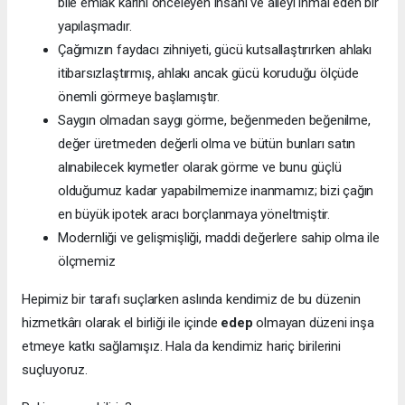
bile emlak karını önceleyen insanı ve aileyi ihmal eden bir
yapılaşmadır.
Çağımızın faydacı zihniyeti, gücü kutsallaştırırken ahlakı
itibarsızlaştırmış, ahlakı ancak gücü koruduğu ölçüde
önemli görmeye başlamıştır.
Saygın olmadan saygı görme, beğenmeden beğenilme,
değer üretmeden değerli olma ve bütün bunları satın
alınabilecek kıymetler olarak görme ve bunu güçlü
olduğumuz kadar yapabilmemize inanmamız; bizi çağın
en büyük ipotek aracı borçlanmaya yöneltmiştir.
Modernliği ve gelişmişliği, maddi değerlere sahip olma ile
ölçmemiz
Hepimiz bir tarafı suçlarken aslında kendimiz de bu düzenin
hizmetkârı olarak el birliği ile içinde
edep
olmayan düzeni inşa
etmeye katkı sağlamışız. Hala da kendimiz hariç birilerini
suçluyoruz.