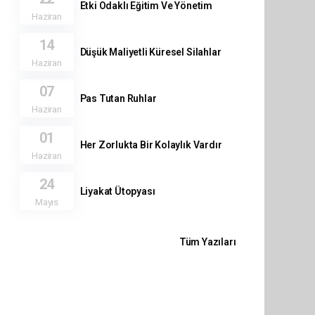
Etki Odaklı Eğitim Ve Yönetim
Haziran
14
Düşük Maliyetli Küresel Silahlar
Haziran
07
Pas Tutan Ruhlar
Haziran
01
Her Zorlukta Bir Kolaylık Vardır
Haziran
24
Liyakat Ütopyası
Mayıs
Tüm Yazıları