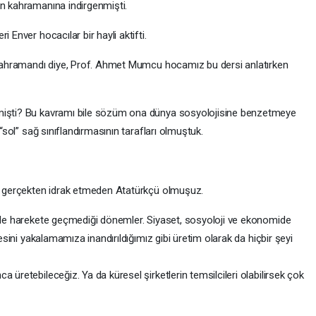
in kahramanına indirgenmişti.
 Enver hocacılar bir hayli aktifti.
r kahramandı diye, Prof. Ahmet Mumcu hocamız bu dersi anlatırken
emişti? Bu kavramı bile sözüm ona dünya sosyolojisine benzetmeye
 “sol” sağ sınıflandırmasının tarafları olmuştuk.
nı gerçekten idrak etmeden Atatürkçü olmuşuz.
n de harekete geçmediği dönemler. Siyaset, sosyoloji ve ekonomide
yesini yakalamamıza inandırıldığımız gibi üretim olarak da hiçbir şeyi
 üretebileceğiz. Ya da küresel şirketlerin temsilcileri olabilirsek çok