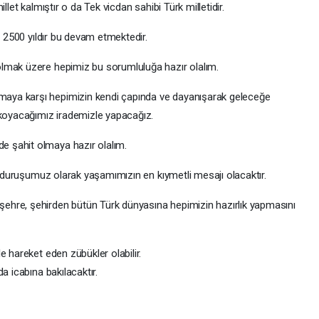
llet kalmıştır o da Tek vicdan sahibi Türk milletidir.
. 2500 yıldır bu devam etmektedir.
lmak üzere hepimiz bu sorumluluğa hazır olalım.
aya karşı hepimizin kendi çapında ve dayanışarak geleceğe
 koyacağımız irademizle yapacağız.
 şahit olmaya hazır olalım.
hi duruşumuz olarak yaşamımızın en kıymetli mesajı olacaktır.
hre, şehirden bütün Türk dünyasına hepimizin hazırlık yapmasını
e hareket eden zübükler olabilir.
a icabına bakılacaktır.