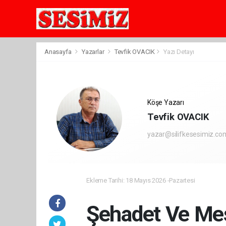
Anasayfa
Yazarlar
Tevfik OVACIK
Yazı Detayı
Köşe Yazarı
Tevfik OVACIK
yazar@silifkesesimiz.co
Ekleme Tarihi: 18 Mayıs 2026 -Pazartesi
Şehadet Ve Mes