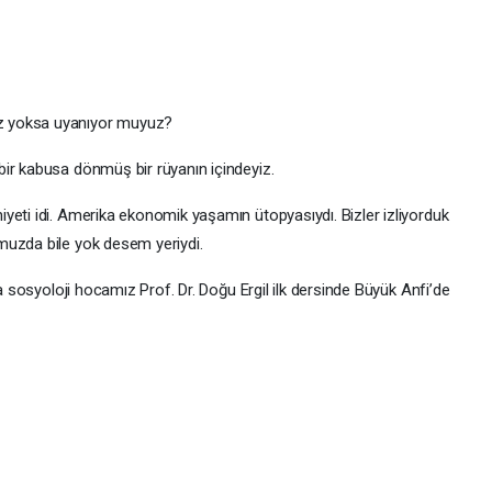
uz yoksa uyanıyor muyuz?
ir kabusa dönmüş bir rüyanın içindeyiz.
yeti idi. Amerika ekonomik yaşamın ütopyasıydı. Bizler izliyorduk
muzda bile yok desem yeriydi.
da sosyoloji hocamız Prof. Dr. Doğu Ergil ilk dersinde Büyük Anfi’de