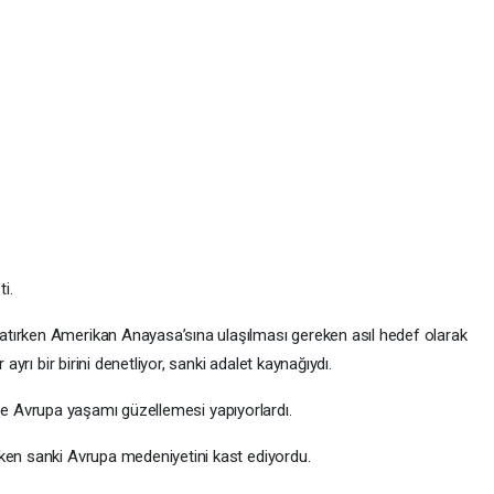
i.
tırken Amerikan Anayasa’sına ulaşılması gereken asıl hedef olarak
 ayrı bir birini denetliyor, sanki adalet kaynağıydı.
er de Avrupa yaşamı güzellemesi yapıyorlardı.
ken sanki Avrupa medeniyetini kast ediyordu.