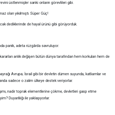
vini üstlenmişler sanki onların görevlileri gibi.
lmaz olan yıkılmıştı. Süper Güç!
ak dediklerinde de hayal ürünü gibi görüyorduk.
nda panik, adeta rüzgârda savruluyor.
ararları anlık değişen bütün dünya tarafından hem korkulan hem de
ayrağı Avrupa; İsrail gibi bir devletin dümen suyunda, katliamlar ve
anda sadece o zalim ülkeye destek veriyorlar.
şımı, nadir toprak elementlerine çökme, devletleri gasp etme
m? Duyarlılığı ile yaklaşıyorlar.