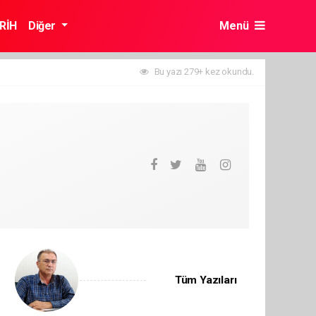
RİH
Diğer
Menü
Bu yazı 279+ kez okundu.
Tüm Yazıları