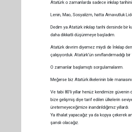
Atatürk o zamanlarda sadece inkılap tarihin
Lenin, Mao, Sosyalizm, hatta Arnavutluk Lideri
Dedim ya Atatürk inkılap tarihi dersinde bi
daha dikkatli düşünmeye başladım.
Atatürk devrim diyemez miydi de İnkılap d
çalışıyorduk. Atatürk’ün sınıflandırmadığı bir
O zamanlar başlamıştı sorgulamalarım.
Meğerse biz Atatürk ilkelerinin bile manası
Ve tabi 80’li yıllar henüz kendimize güveni
bize gelişmiş diye tarif edilen ülkelerin sevi
üretemeyeceğimize inandırıldığımız yıllardı.
Ya ithalat yapacağız ya da kopya çekerek anca
şanslı olacağız.