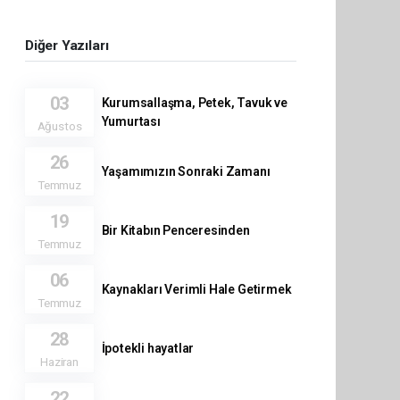
Diğer Yazıları
03
Kurumsallaşma, Petek, Tavuk ve
Yumurtası
Ağustos
26
Yaşamımızın Sonraki Zamanı
Temmuz
19
Bir Kitabın Penceresinden
Temmuz
06
Kaynakları Verimli Hale Getirmek
Temmuz
28
İpotekli hayatlar
Haziran
22