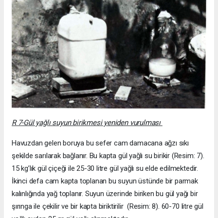
R 7-Gül yağlı suyun birikmesi yeniden vurulması
Havuzdan gelen boruya bu sefer cam damacana ağzı sıkı
şekilde sarılarak bağlanır. Bu kapta gül yağlı su birikir (Resim: 7).
15 kg’lık gül çiçeği ile 25-30 litre gül yağlı su elde edilmektedir.
İkinci defa cam kapta toplanan bu suyun üstünde bir parmak
kalınlığında yağ toplanır. Suyun üzerinde biriken bu gül yağı bir
şırınga ile çekilir ve bir kapta biriktirilir (Resim: 8). 60-70 litre gül