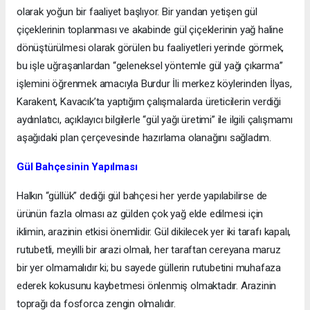
olarak yoğun bir faaliyet başlıyor. Bir yandan yetişen gül
çiçeklerinin toplanması ve akabinde gül çiçeklerinin yağ haline
dönüştürülmesi olarak görülen bu faaliyetleri yerinde görmek,
bu işle uğraşanlardan “geleneksel yöntemle gül yağı çıkarma”
işlemini öğrenmek amacıyla Burdur İli merkez köylerinden İlyas,
Karakent, Kavacık’ta yaptığım çalışmalarda üreticilerin verdiği
aydınlatıcı, açıklayıcı bilgilerle “gül yağı üretimi” ile ilgili çalışmamı
aşağıdaki plan çerçevesinde hazırlama olanağını sağladım.
Gül Bahçesinin Yapılması
Halkın “güllük” dediği gül bahçesi her yerde yapılabilirse de
ürünün fazla olması az gülden çok yağ elde edilmesi için
iklimin, arazinin etkisi önemlidir. Gül dikilecek yer iki tarafı kapalı,
rutubetli, meyilli bir arazi olmalı, her taraftan cereyana maruz
bir yer olmamalıdır ki; bu sayede güllerin rutubetini muhafaza
ederek kokusunu kaybetmesi önlenmiş olmaktadır. Arazinin
toprağı da fosforca zengin olmalıdır.