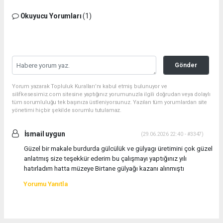
Okuyucu Yorumları
(1)
Gönder
Yorum yazarak Topluluk Kuralları’nı kabul etmiş bulunuyor ve
silifkesesimiz.com sitesine yaptığınız yorumunuzla ilgili doğrudan veya dolaylı
tüm sorumluluğu tek başınıza üstleniyorsunuz. Yazılan tüm yorumlardan site
yönetimi hiçbir şekilde sorumlu tutulamaz.
İsmail uygun
(29.06.2026 22:40 - #3347)
Güzel bir makale burdurda gülcülük ve gülyagı üretimini çok güzel
anlatmış size teşekkür ederim bu çalışmayı yaptığınız yılı
hatırladım hatta müzeye Birtane gülyağı kazanı alınmıştı
Yorumu Yanıtla