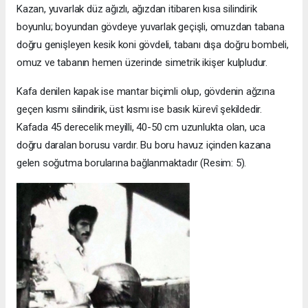
Kazan, yuvarlak düz ağızlı, ağızdan itibaren kısa silindirik
boyunlu; boyundan gövdeye yuvarlak geçişli, omuzdan tabana
doğru genişleyen kesik koni gövdeli, tabanı dışa doğru bombeli,
omuz ve tabanın hemen üzerinde simetrik ikişer kulpludur.
Kafa denilen kapak ise mantar biçimli olup, gövdenin ağzına
geçen kısmı silindirik, üst kısmı ise basık kürevî şekildedir.
Kafada 45 derecelik meyilli, 40-50 cm uzunlukta olan, uca
doğru daralan borusu vardır. Bu boru havuz içinden kazana
gelen soğutma borularına bağlanmaktadır (Resim: 5).