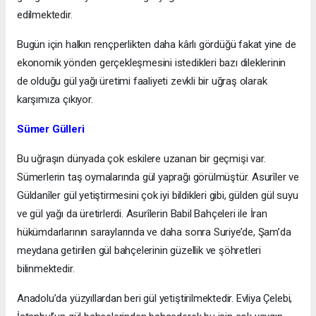
edilmektedir.
Bugün için halkın rençperlikten daha kârlı gördüğü fakat yine de
ekonomik yönden gerçekleşmesini istedikleri bazı dileklerinin
de olduğu gül yağı üretimi faaliyeti zevkli bir uğraş olarak
karşımıza çıkıyor.
Sümer Gülleri
Bu uğraşın dünyada çok eskilere uzanan bir geçmişi var.
Sümerlerin taş oymalarında gül yaprağı görülmüştür. Asurîler ve
Güldanîler gül yetiştirmesini çok iyi bildikleri gibi, gülden gül suyu
ve gül yağı da üretirlerdi. Asurîlerin Babil Bahçeleri ile İran
hükümdarlarının saraylarında ve daha sonra Suriye’de, Şam’da
meydana getirilen gül bahçelerinin güzellik ve şöhretleri
bilinmektedir.
Anadolu’da yüzyıllardan beri gül yetiştirilmektedir. Evliya Çelebi,