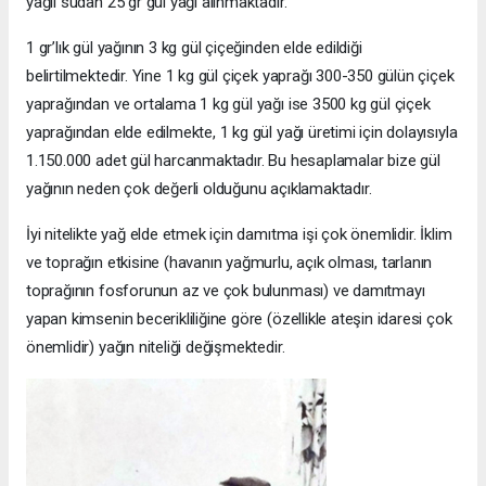
yağlı sudan 25 gr gül yağı alınmaktadır.
1 gr’lık gül yağının 3 kg gül çiçeğinden elde edildiği
belirtilmektedir. Yine 1 kg gül çiçek yaprağı 300-350 gülün çiçek
yaprağından ve ortalama 1 kg gül yağı ise 3500 kg gül çiçek
yaprağından elde edilmekte, 1 kg gül yağı üretimi için dolayısıyla
1.150.000 adet gül harcanmaktadır. Bu hesaplamalar bize gül
yağının neden çok değerli olduğunu açıklamaktadır.
İyi nitelikte yağ elde etmek için damıtma işi çok önemlidir. İklim
ve toprağın etkisine (havanın yağmurlu, açık olması, tarlanın
toprağının fosforunun az ve çok bulunması) ve damıtmayı
yapan kimsenin becerikliliğine göre (özellikle ateşin idaresi çok
önemlidir) yağın niteliği değişmektedir.