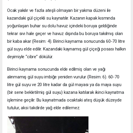
Ocak yakılır ve fazla ateşli olmayan bir yakma düzeni ile
kazandaki gül çiçekli su kaynatılır. Kazanın kapak kısmında
yoğunlaşan buhar su dolu havuz içindeki boruya geldiğinde
tekrar sıvı hale geçer ve havuz dışında bu boruya takılmış olan
bir kaba akar (Resim: 4). Birinci kaynama sonucunda 60-70 litre
gül suyu elde edilir. Kazandaki kaynamış gül çiçeği posası halkın
deyimiyle “cibre” dökülür.
Birinci kaynama sonucunda elde edilmiş olan ve yağı
alınmamış gül suyu imbiğe yeniden vurulur (Resim: 6). 60-70
litre gül suyu ve 20 litre kadar da gül mayası ya da maya suyu
(bir sene bekletilmiş gül suyu) kazana katılarak ikinci kaynatma
işlemine geçilir. Bu kaynatmada ocaktaki ateş düşük düzeyde
tutulur, aksi takdirde yağ elde edilemez.