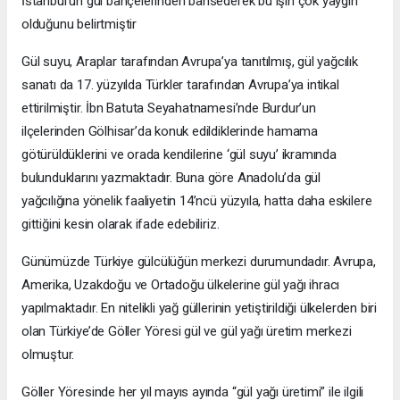
İstanbul’un gül bahçelerinden bahsederek bu işin çok yaygın
olduğunu belirtmiştir
Gül suyu, Araplar tarafından Avrupa’ya tanıtılmış, gül yağcılık
sanatı da 17. yüzyılda Türkler tarafından Avrupa’ya intikal
ettirilmiştir. İbn Batuta Seyahatnamesi’nde Burdur’un
ilçelerinden Gölhisar’da konuk edildiklerinde hamama
götürüldüklerini ve orada kendilerine ‘gül suyu’ ikramında
bulunduklarını yazmaktadır. Buna göre Anadolu’da gül
yağcılığına yönelik faaliyetin 14’ncü yüzyıla, hatta daha eskilere
gittiğini kesin olarak ifade edebiliriz.
Günümüzde Türkiye gülcülüğün merkezi durumundadır. Avrupa,
Amerika, Uzakdoğu ve Ortadoğu ülkelerine gül yağı ihracı
yapılmaktadır. En nitelikli yağ güllerinin yetiştirildiği ülkelerden biri
olan Türkiye’de Göller Yöresi gül ve gül yağı üretim merkezi
olmuştur.
Göller Yöresinde her yıl mayıs ayında “gül yağı üretimi” ile ilgili