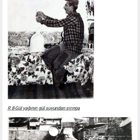
R 8-Gül yağının gül suyundan şırınga