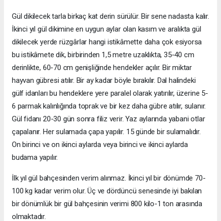
Gül dikilecek tarla birkaç kat derin sürülür. Bir sene nadasta kalır.
İkinci yıl gül dikimine en uygun aylar olan kasım ve aralıkta gül
dikilecek yerde rüzgârlar hangi istikâmette daha çok esiyorsa
bu istikâmete dik, birbirinden 1,5 metre uzaklıkta, 35-40 cm
derinlikte, 60-70 cm genişliğinde hendekler açılır. Bir miktar
hayvan gübresi atılır. Bir ay kadar böyle bırakılır. Dal halindeki
gülf idanları bu hendeklere yere paralel olarak yatırılır, üzerine 5-
6 parmak kalınlığında toprak ve bir kez daha gübre atılır, sulanır.
Gül fidanı 20-30 gün sonra filiz verir. Yaz aylarında yabani otlar
çapalanır. Her sulamada çapa yapılır. 15 günde bir sulamalıdır.
On birinci ve on ikinci aylarda veya birinci ve ikinci aylarda
budama yapılır.
İlk yıl gül bahçesinden verim alınmaz. İkinci yıl bir dönümde 70-
100 kg kadar verim olur. Üç ve dördüncü senesinde iyi bakılan
bir dönümlük bir gül bahçesinin verimi 800 kilo-1 ton arasında
olmaktadır.