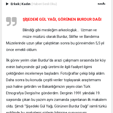
Erkek
|
Kadın
(Haberi Sesli Oku)
ŞİŞEDEKİ GÜL YAĞI, GÖRÜNEN BURDUR DAĞI
Bilindiği gibi mesleğim arkeologluk… Uzman ve
müze müdürü olarak Burdur, Silifke ve Bandırma
Müzelerinde uzun yıllar çalıştıktan sonra bu görevimden 5,5 yıl
önce emekli oldum.
İlk görev yerim olan Burdur’da arazi çalışmam sırasında bir köy
evinin bahçesinde gül yağı üretimi ile ilgili faaliyet ilgimi
çektiğinden incelemeye başladım. Fotoğraflar çekip bilgi aldım.
Daha sonra bu konuda çeşitli veriler toplayarak araştırmamı
yazı haline getirdim ve Bakanlığımızın yayını olan Türk
Etnografya Dergisi’ne gönderdim. Derginin 1991 yılındaki 19.
sayısında çıkan bu yazım aynı zamanda yayınlanan ilk makalem
oldu. Şimdi “Şişedeki Gül Yağı, Görünen Burdur Dağı” isimli türkü
eşliğinde bu makalemi sizlerin bilgisine sunuyorum: