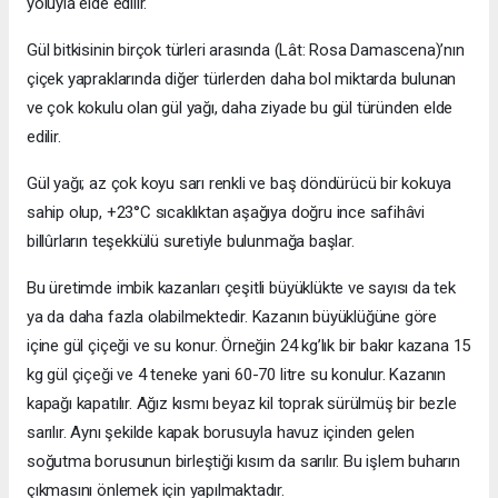
yoluyla elde edilir.
Gül bitkisinin birçok türleri arasında (Lât: Rosa Damascena)’nın
çiçek yapraklarında diğer türlerden daha bol miktarda bulunan
ve çok kokulu olan gül yağı, daha ziyade bu gül türünden elde
edilir.
Gül yağı; az çok koyu sarı renkli ve baş döndürücü bir kokuya
sahip olup, +23°C sıcaklıktan aşağıya doğru ince safihâvi
billûrların teşekkülü suretiyle bulunmağa başlar.
Bu üretimde imbik kazanları çeşitli büyüklükte ve sayısı da tek
ya da daha fazla olabilmektedir. Kazanın büyüklüğüne göre
içine gül çiçeği ve su konur. Örneğin 24 kg’lık bir bakır kazana 15
kg gül çiçeği ve 4 teneke yani 60-70 litre su konulur. Kazanın
kapağı kapatılır. Ağız kısmı beyaz kil toprak sürülmüş bir bezle
sarılır. Aynı şekilde kapak borusuyla havuz içinden gelen
soğutma borusunun birleştiği kısım da sarılır. Bu işlem buharın
çıkmasını önlemek için yapılmaktadır.