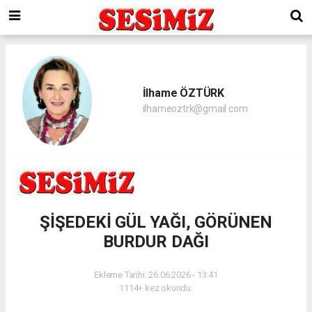
İlhame ÖZTÜRK
ilhameoztrk@gmail.com
ŞİŞEDEKİ GÜL YAĞI, GÖRÜNEN
BURDUR DAĞI
Ekleme Tarihi: 26.06.2026 - 13:41
1114+ kez okundu.