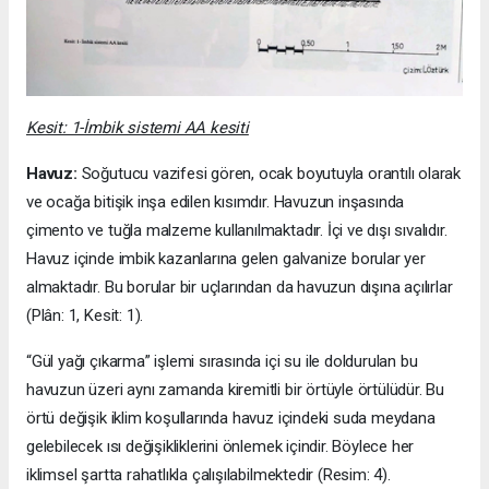
Kesit: 1-İmbik sistemi AA kesiti
Havuz:
Soğutucu vazifesi gören, ocak boyutuyla orantılı olarak
ve ocağa bitişik inşa edilen kısımdır. Havuzun inşasında
çimento ve tuğla malzeme kullanılmaktadır. İçi ve dışı sıvalıdır.
Havuz içinde imbik kazanlarına gelen galvanize borular yer
almaktadır. Bu borular bir uçlarından da havuzun dışına açılırlar
(Plân: 1, Kesit: 1).
“Gül yağı çıkarma” işlemi sırasında içi su ile doldurulan bu
havuzun üzeri aynı zamanda kiremitli bir örtüyle örtülüdür. Bu
örtü değişik iklim koşullarında havuz içindeki suda meydana
gelebilecek ısı değişikliklerini önlemek içindir. Böylece her
iklimsel şartta rahatlıkla çalışılabilmektedir (Resim: 4).