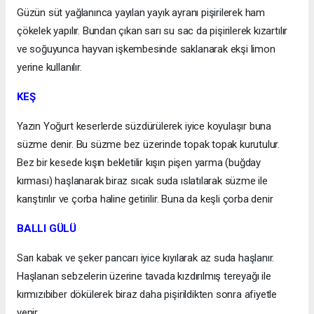
Güzün süt yağlanınca yayılan yayık ayranı pişirilerek ham
çökelek yapılır. Bundan çıkan sarı su sac da pişirilerek kızartılır
ve soğuyunca hayvan işkembesinde saklanarak ekşi limon
yerine kullanılır.
KEŞ
Yazın Yoğurt keserlerde süzdürülerek iyice koyulaşır buna
süzme denir. Bu süzme bez üzerinde topak topak kurutulur.
Bez bir kesede kışın bekletilir kışın pişen yarma (buğday
kırması) haşlanarak biraz sıcak suda ıslatılarak süzme ile
karıştırılır ve çorba haline getirilir. Buna da keşli çorba denir
BALLI GÜLÜ
Sarı kabak ve şeker pancarı iyice kıyılarak az suda haşlanır.
Haşlanan sebzelerin üzerine tavada kızdırılmış tereyağı ile
kırmızıbiber dökülerek biraz daha pişirildikten sonra afiyetle
yenir.