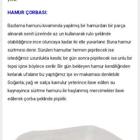
HAMUR ÇORBASI:
Bazlama hamuru kıvamında yapılmış bir hamurdan bir parça
alınarak senit üzerinde az un kullanarak rulo şeklinde
olabildiğince ince oluncaya kadar iki elle yuvarlanır. Buna hamur
sürtmesi denir. Sürülen hamurlar hemen pişirilecek ise
istediğimiz uzunlukta kesilir, bir gün sonra pişirilecek ise unlu bir
tepsi içine böylece serilir. Bir gün bekleyen hamur kendiliğinden
kırılarak ufalanır bu yaptığımız işe ev makarnası denilebilir.
Soğanla, yağ ve salça kavrulur yeterince ilave edilen su
kaynayınca sürtme hamuru ile haşlanmış mercimekler ilave
edilerek çorba şeklinde pişirilir.