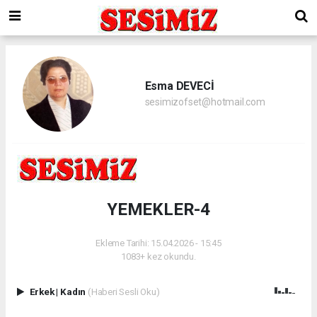
Esma DEVECİ
sesimizofset@hotmail.com
YEMEKLER-4
Ekleme Tarihi: 15.04.2026 - 15:45
1083+ kez okundu.
Erkek
|
Kadın
(Haberi Sesli Oku)