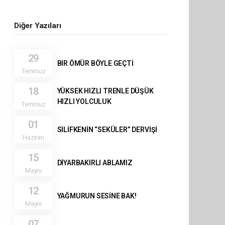
Diğer Yazıları
29
BİR ÖMÜR BÖYLE GEÇTİ
Temmuz
18
YÜKSEK HIZLI TRENLE DÜŞÜK
HIZLI YOLCULUK
Temmuz
01
SİLİFKENİN “SEKÜLER” DERVİŞİ
Haziran
15
DİYARBAKIRLI ABLAMIZ
Mayıs
12
YAĞMURUN SESİNE BAK!
Mayıs
07