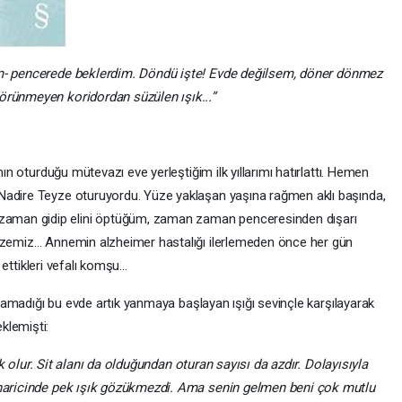
- pencerede beklerdim. Döndü işte! Evde değilsem, döner dönmez
örünmeyen koridordan süzülen ışık...”
e
turduğu mütevazı eve yerleştiğim ilk yıllarımı hatırlattı. Hemen
Nadire Teyze oturuyordu. Yüze yaklaşan yaşına rağmen aklı başında,
aman gidip elini öptüğüm, zaman zaman penceresinden dışarı
eyzemiz… Annemin alzheimer hastalığı ilerlemeden önce her gün
t ettikleri vefalı komşu…
adığı bu evde artık yanmaya başlayan ışığı sevinçle karşılayarak
klemişti:
lur. Sit alanı da olduğundan oturan sayısı da azdır. Dolayısıyla
i haricinde pek ışık gözükmezdi. Ama senin gelmen beni çok mutlu