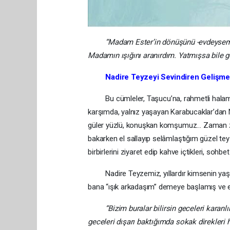
“Madam Ester’in dönüşünü -evdeysem
Madamın ışığını aranırdım. Yatmışsa bile g
Nadire Teyzeyi Sevindiren Gelişm
Bu cümleler, Taşucu’na, rahmetli halamın o
karşımda, yalnız yaşayan Karabucaklar’dan 
güler yüzlü, konuşkan komşumuz… Zaman z
bakarken el sallayıp selâmlaştığım güzel t
birbirlerini ziyaret edip kahve içtikleri, sohbe
Nadire Teyzemiz, yıllardır kimsenin yaşam
bana “ışık arkadaşım” demeye başlamış ve e
“Bizim buralar bilirsin geceleri karanlık o
geceleri dışarı baktığımda sokak direkler