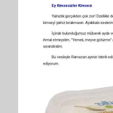
Ey Kimsesizler Kimsesi
Yalnızlık gerçekten çok zor! Özellikle de y
kimseyi yalnız bırakmasın. Ayakkabı seslerin
İçinde bulunduğumuz mübarek ayda ve bay
ihmal etmeyelim. “Yemek, meyve götürme” gibi 
sevindirelim.
Bu vesileyle Ramazan ayınızı tebrik ediyor,
ediyorum.