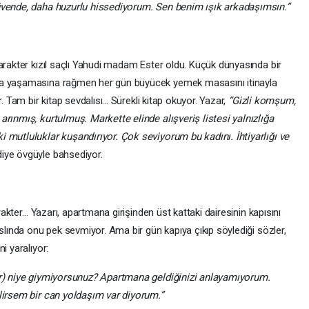
üvende, daha huzurlu hissediyorum. Sen benim ışık arkadaşımsın.”
 kızıl saçlı Yahudi madam Ester oldu. Küçük dünyasında bir
na yaşamasına rağmen her gün büyücek yemek masasını itinayla
. Tam bir kitap sevdalısı... Sürekli kitap okuyor. Yazar,
“Gizli komşum,
arınmış, kurtulmuş. Markette elinde alışveriş listesi yalnızlığa
 mutluluklar kuşandırıyor. Çok seviyorum bu kadını. İhtiyarlığı ve
iye övgüyle bahsediyor.
… Yazarı, apartmana girişinden üst kattaki dairesinin kapısını
aslında onu pek sevmiyor. Ama bir gün kapıya çıkıp söylediği sözler,
i yaralıyor:
iye giymiyorsunuz? Apartmana geldiğinizi anlayamıyorum.
lirsem bir can yoldaşım var diyorum.”