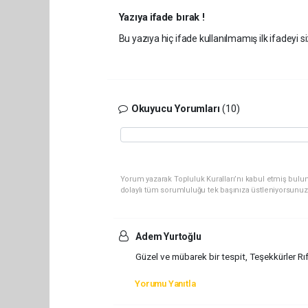
Yazıya ifade bırak !
Bu yazıya hiç ifade kullanılmamış ilk ifadeyi si
Okuyucu Yorumları
(10)
Yorum yazarak Topluluk Kuralları’nı kabul etmiş bulun
dolaylı tüm sorumluluğu tek başınıza üstleniyorsunuz
Adem Yurtoğlu
Güzel ve mübarek bir tespit, Teşekkürler Rı
Yorumu Yanıtla