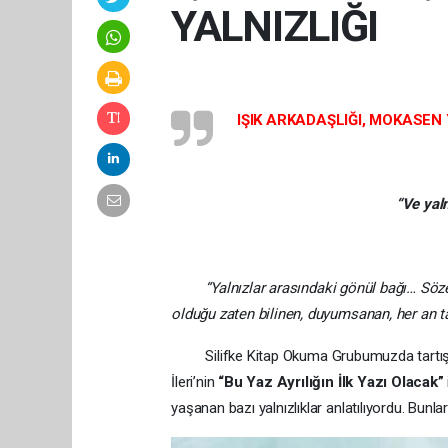
YALNIZLIĞI
IŞIK ARKADAŞLIĞI, MOKASEN 
“Ve yaln
“Yalnızlar arasındaki gönül bağı… Söze 
olduğu zaten bilinen, duyumsanan, her an t
Silifke Kitap Okuma Grubumuzda tartıştığım
İleri’nin
“Bu Yaz Ayrılığın İlk Yazı Olacak”
yaşanan bazı yalnızlıklar anlatılıyordu. Bunl