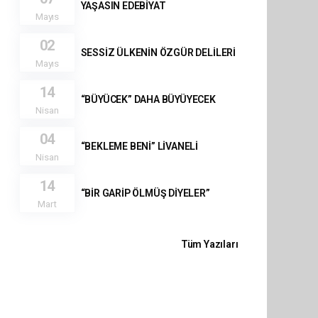
YAŞASIN EDEBİYAT
Mayıs
02
SESSİZ ÜLKENİN ÖZGÜR DELİLERİ
Mayıs
14
“BÜYÜCEK” DAHA BÜYÜYECEK
Nisan
04
“BEKLEME BENİ” LİVANELİ
Nisan
14
“BİR GARİP ÖLMÜŞ DİYELER”
Mart
Tüm Yazıları