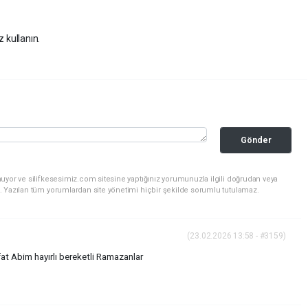
z kullanın.
Gönder
uyor ve silifkesesimiz.com sitesine yaptığınız yorumunuzla ilgili doğrudan veya
. Yazılan tüm yorumlardan site yönetimi hiçbir şekilde sorumlu tutulamaz.
(23.02.2026 13:58 - #3159)
fat Abim hayırlı bereketli Ramazanlar