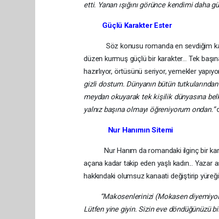
etti. Yanan ışığını görünce kendimi daha g
Güçlü Karakter Ester
Söz konusu romanda en sevdiğim karakter
düzen kurmuş güçlü bir karakter… Tek başı
hazırlıyor, örtüsünü seriyor, yemekler yapıyor
gizli dostum. Dünyanın bütün tutkularından 
meydan okuyarak tek kişilik dünyasına belki
yalnız başına olmayı öğreniyorum ondan.”
d
Nur Hanımın Sitemi
Nur Hanım da romandaki ilginç bir karakter
açana kadar takip eden yaşlı kadın... Yazar 
hakkındaki olumsuz kanaati değiştirip yüreğin
“Makosenlerinizi (Mokasen diyemiyor) n
Lütfen yine giyin. Sizin eve döndüğünüzü bi