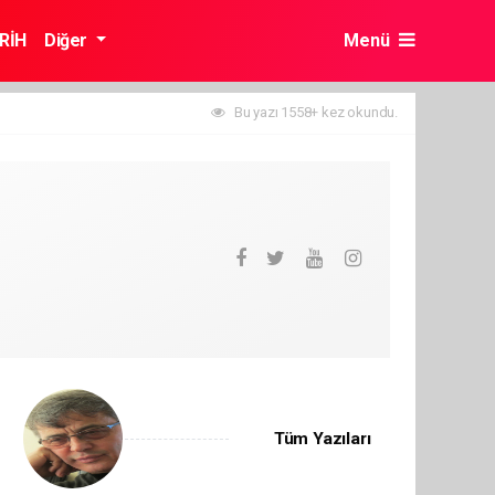
RİH
Diğer
Menü
Bu yazı 1558+ kez okundu.
Tüm Yazıları