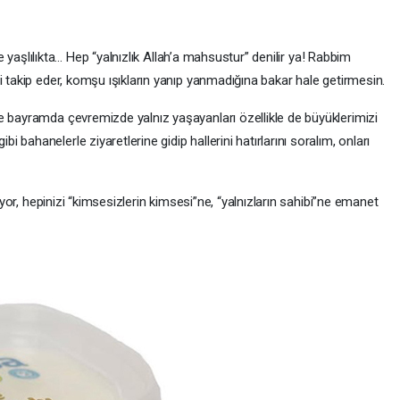
aşlılıkta… Hep “yalnızlık Allah’a mahsustur” denilir ya! Rabbim
i takip eder, komşu ışıkların yanıp yanmadığına bakar hale getirmesin.
ramda çevremizde yalnız yaşayanları özellikle de büyüklerimizi
bahanelerle ziyaretlerine gidip hallerini hatırlarını soralım, onları
 hepinizi “kimsesizlerin kimsesi”ne, “yalnızların sahibi”ne emanet