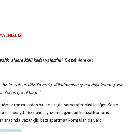
YALNIZLIĞI
ızlık, sigara külü kadar yalnızlık”
Sezai Karakoç
bir kez olsun dökülmemiş, dökülmesine gerek duyulmamış, var
azelenen gönül bağı…”
ız romanlardan biri de girişte paragrafını alıntıladığım Selim
isimli eseriydi. Romanda, yazarın ağzından kalabalıklar içinde
arın arasında yazar gibi bazı apartman komşuları da vardı.