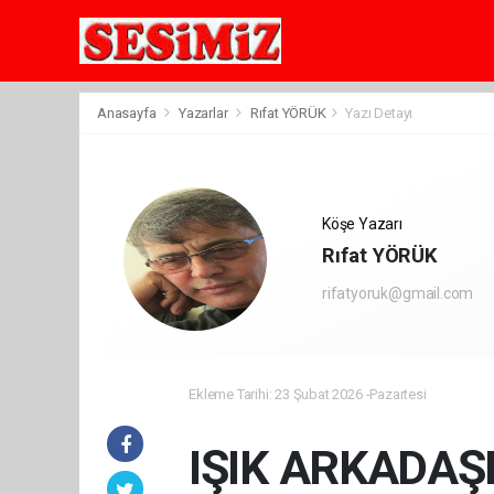
Anasayfa
Yazarlar
Rıfat YÖRÜK
Yazı Detayı
Köşe Yazarı
Rıfat YÖRÜK
rifatyoruk@gmail.com
Ekleme Tarihi: 23 Şubat 2026 -Pazartesi
IŞIK ARKADAŞ