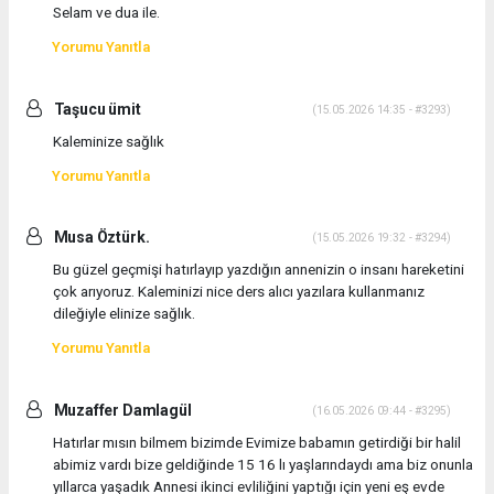
Selam ve dua ile.
Yorumu Yanıtla
Taşucu ümit
(15.05.2026 14:35 - #3293)
Kaleminize sağlık
Yorumu Yanıtla
Musa Öztürk.
(15.05.2026 19:32 - #3294)
Bu güzel geçmişi hatırlayıp yazdığın annenizin o insanı hareketini
çok arıyoruz. Kaleminizi nice ders alıcı yazılara kullanmanız
dileğiyle elinize sağlık.
Yorumu Yanıtla
Muzaffer Damlagül
(16.05.2026 09:44 - #3295)
Hatırlar mısın bilmem bizimde Evimize babamın getirdiği bir halil
abimiz vardı bize geldiğinde 15 16 lı yaşlarındaydı ama biz onunla
yıllarca yaşadık Annesi ikinci evliliğini yaptığı için yeni eş evde