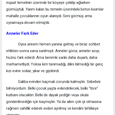
inşaat temelinin üzerinde bir köşeye çekilip ağlarken
görmüştük. Yarım kalan bu temelin üzerindeki beton kısımlar
mahalle çocuklarının oyun alanıydı. Seni görmüş ama
oynamaya devam etmiştik.
Anneler Fark Eder
Oysa annem hemen yanına gelmiş ve biraz sohbet
ettikten sonra sana sarılmıştı. Anneler görür, anneler acıyı,
hüznü fark ederdi. Ama benimki sanki daha duyarlı, daha
merhametliydi. Yoksa kim tanımadığı, dilini bilmediği bir genç
kızı evine sokar, yıkar ve giydirirdi.
Galiba evinden kaçmak zorunda kalmıştın. Sebebini
bilmiyordum. Belki çocuk yaşta evlendirilecek, belki “töre”
kurbanı olacaktın. Belki de dayak yediğin veya okula
gönderilmediğin için kaçmıştın. Ya da ailen çok iyi olmasına
rağmen cahillik ederek evden ayrılmış ve kendini tehlikeye