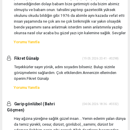
istemediğinden dolayı babam bize getirmişti oda bizim abimiz
olmuştu ve babam onun. tahsilini yaptırıp gazetecilik yüksek
okulunu okudu bildiğin gibi 1976 da abimle aynı kazada vefat etti
insan yaşamında ne çok anı ne çok birikmişlik var yakın olsaydık
bende yaşamımı sana anlatmak isterdim senin anlatımınla yazılıp
okunsa nasıl olur acaba bu güzel yazı için kalemine sağlık. Sevgiler
Yorumu Yanıtla
Fikret Günalp
(19.05.2026 20:41 - #3298)
Teşekkürler sayın yörük, adını soyadını bilseniz. Bulup sizinle
görüşmelerini sağlardım. Çok etkilendim.Annenizin ellerinden
öperim.Fikret Günalp
Yorumu Yanıtla
Garip gönlübol ( Bahri
(04.06.2026 18:36 - #3332)
Göçmen)
Hay ağzına yüreğine sağlık güzel insan....Yemin ederim yalan dünya
da temiz yürekli, cesur, dürüst, gönlübol, ,samimi, dürüst bir
adamsın.Rabbim senin gibi gerçek Allah dostlarını baṣımızdan