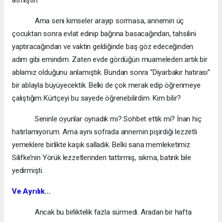
atmıştın.
Ama seni kimseler arayıp sormasa, annemin üç
çocuktan sonra evlat edinip bağrına basacağından, tahsilini
yaptıracağından ve vaktin geldiğinde baş göz edeceğinden
adım gibi emindim. Zaten evde gördüğün muameleden artık bir
ablamız olduğunu anlamıştık. Bundan sonra “Diyarbakır hatırası”
bir ablayla büyüyecektik. Belki de çok merak edip öğrenmeye
çalıştığım Kürtçeyi bu sayede öğrenebilirdim. Kim bilir?
Seninle oyunlar oynadık mı? Sohbet ettik mi? İnan hiç
hatırlamıyorum. Ama aynı sofrada annemin pişirdiği lezzetli
yemeklere birlikte kaşık salladık. Belki sana memleketimiz
Silifke’nin Yörük lezzetlerinden tattırmış, sıkma, batırık bile
yedirmişti.
Ve Ayrılık…
Ancak bu birliktelik fazla sürmedi. Aradan bir hafta