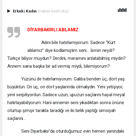
Erkek
|
Kadın
(Haberi Sesli Oku)
DİYARBAKIRLI ABLAMIZ
Adını bile hatırlamıyorum. Sadece “Kürt
ablamız” diye kodlamıştım seni… İsmin neydi?
Türkçe biliyor muydun? Derdini, meramını anlatabilmiş miydin?
Annem sana başka bir ad vermiş miydi, bilemiyorum?
Yüzünü de hatırlamıyorum. Galiba benden üç, dört yaş
büyüktün. On üç, on dört yaşlarında olmalıydın. Yeni yetişiyor,
yeni serpiliyordun. Sadece uzun, upuzun saçlarını hayal meyal
hatırlayabiliyorum. Hani annemin seni yıkadıktan sonra önüne
oturtup şimşir tarakla taradığı ve iki belik yaptığı simsiyah
saçlarını…
Seni Diyarbakır’da oturduğumuz evin hemen yanındaki