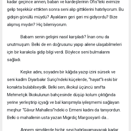
kadar geçince annen, baban ve kardeşlerinin Ofis’teki evimize
gelip teşekkür ettikten sonra seni alıp gittiklerini hatırlıyorum. Bu
gidişin gönüllü müydü? Ayakların geri geri mi gidiyordu? Bize
alışmış mıydın? Hiç bilemiyorum.
Babam senin gelişini nasıl karşıladı? İnan onu da
unutmuşum. Belki de en doğrusunu yapıp ailene ulaşabilmeleri
için bir karakola gidip bilgi verdi. Böylece seni bulmalarını
sağladı.
Keşke adını, soyadını bir kâğıda yazıp izini sürsek ve
seni kadîm Diyarbakır Suriçi’ndeki küçelerde, “hayat”lı eski bir
konakta bulabilseydik. Belki sen, ilkokul üçüncü sınıfta
Mehmetçik İlkokulunun bahçesinde düşüp kolum çıktığında
yerine yerleştirip içyağı ve bal karışımıyla iyileşmemi sağlayan
meşhur “Gâvur Mahallesi”ndeki o Ermeni kadını da tanıyordun.
Belki o mahallenin usta yazarı Mıgırdiç Margosyan’ı da…
Annem şimdilerde hiçbir şeyi hatırlayamayacak kadar