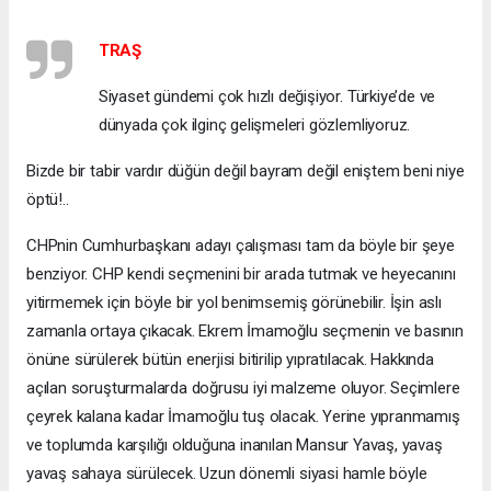
TRAŞ
Siyaset gündemi çok hızlı değişiyor. Türkiye’de ve
dünyada çok ilginç gelişmeleri gözlemliyoruz.
Bizde bir tabir vardır düğün değil bayram değil eniştem beni niye
öptü!..
CHPnin Cumhurbaşkanı adayı çalışması tam da böyle bir şeye
benziyor. CHP kendi seçmenini bir arada tutmak ve heyecanını
yitirmemek için böyle bir yol benimsemiş görünebilir. İşin aslı
zamanla ortaya çıkacak. Ekrem İmamoğlu seçmenin ve basının
önüne sürülerek bütün enerjisi bitirilip yıpratılacak. Hakkında
açılan soruşturmalarda doğrusu iyi malzeme oluyor. Seçimlere
çeyrek kalana kadar İmamoğlu tuş olacak. Yerine yıpranmamış
ve toplumda karşılığı olduğuna inanılan Mansur Yavaş, yavaş
yavaş sahaya sürülecek. Uzun dönemli siyasi hamle böyle