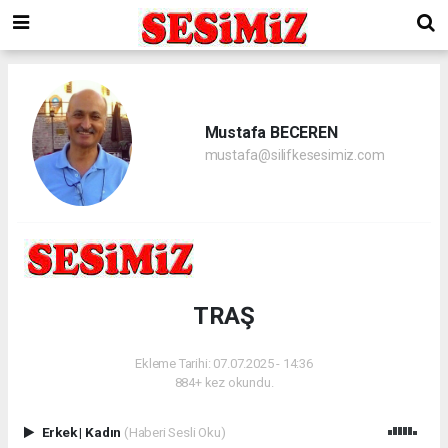
Mustafa BECEREN
mustafa@silifkesesimiz.com
TRAŞ
Ekleme Tarihi: 07.07.2025 - 14:36
884+ kez okundu.
Erkek
|
Kadın
(Haberi Sesli Oku)