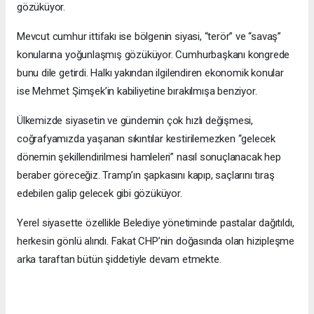
gözüküyor.
Mevcut cumhur ittifakı ise bölgenin siyasi, “terör” ve “savaş”
konularına yoğunlaşmış gözüküyor. Cumhurbaşkanı kongrede
bunu dile getirdi. Halkı yakından ilgilendiren ekonomik konular
ise Mehmet Şimşek’in kabiliyetine bırakılmışa benziyor.
Ülkemizde siyasetin ve gündemin çok hızlı değişmesi,
coğrafyamızda yaşanan sıkıntılar kestirilemezken “gelecek
dönemin şekillendirilmesi hamleleri” nasıl sonuçlanacak hep
beraber göreceğiz. Tramp’ın şapkasını kapıp, saçlarını tıraş
edebilen galip gelecek gibi gözüküyor.
Yerel siyasette özellikle Belediye yönetiminde pastalar dağıtıldı,
herkesin gönlü alındı. Fakat CHP’nin doğasında olan hizipleşme
arka taraftan bütün şiddetiyle devam etmekte.