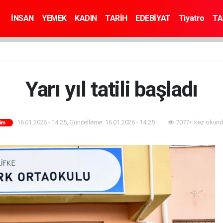
İNSAN
YEMEK
KADIN
TARİH
EDEBİYAT
Tiyatro
TA
Yarı yıl tatili başladı
16.01.2026 - 14:25, Güncelleme: 16.01.2026 - 14:25
7077+ kez okund
tim