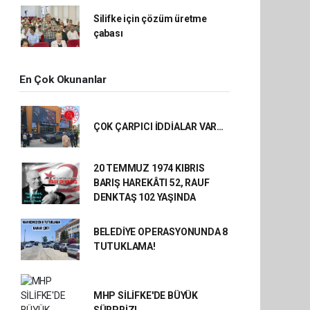
Silifke için çözüm üretme
çabası
En Çok Okunanlar
ÇOK ÇARPICI İDDİALAR VAR…
20 TEMMUZ 1974 KIBRIS
BARIŞ HAREKÂTI 52, RAUF
DENKTAŞ 102 YAŞINDA
BELEDİYE OPERASYONUNDA 8
TUTUKLAMA!
MHP SİLİFKE'DE BÜYÜK