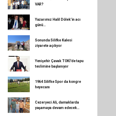
VAR?
Yazarımız Halil Dölek’in acı
günü…
Sonunda Silifke Kalesi
ziyarete açılıyor
Yenişehir Çavak TOKİ'de tapu
teslimine başlanıyor
1964 Silifke Spor da kongre
heyecanı
Cezeryeci Ali, damaklarda
yaşamaya devam edecek…