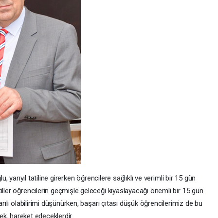
u, yarıyıl tatiline girerken öğrencilere sağlıklı ve verimli bir 15 gün
iller öğrencilerin geçmişle geleceği kıyaslayacağı önemli bir 15 gün
arılı olabilirimi düşünürken, başarı çıtası düşük öğrencilerimiz de bu
rek, hareket edeceklerdir.