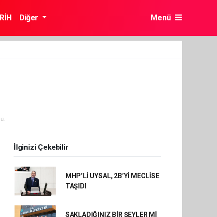
RİH
Diğer
Menü
u.
İlginizi Çekebilir
MHP’Lİ UYSAL, 2B’Yİ MECLİSE
TAŞIDI
SAKLADIĞINIZ BİR ŞEYLER Mİ