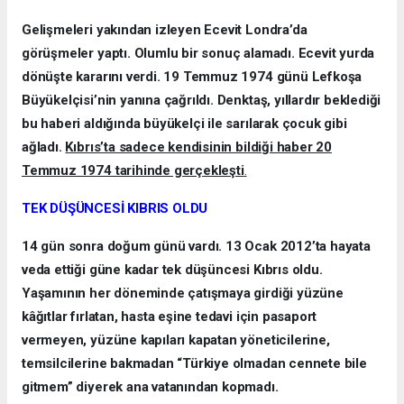
Gelişmeleri yakından izleyen Ecevit Londra’da
görüşmeler yaptı. Olumlu bir sonuç alamadı. Ecevit yurda
dönüşte kararını verdi. 19 Temmuz 1974 günü Lefkoşa
Büyükelçisi’nin yanına çağrıldı. Denktaş, yıllardır beklediği
bu haberi aldığında büyükelçi ile sarılarak çocuk gibi
ağladı.
Kıbrıs’ta sadece kendisinin bildiği haber 20
Temmuz 1974 tarihinde gerçekleşti
.
TEK DÜŞÜNCESİ KIBRIS OLDU
14 gün sonra doğum günü vardı. 13 Ocak 2012’ta hayata
veda ettiği güne kadar tek düşüncesi Kıbrıs oldu.
Yaşamının her döneminde çatışmaya girdiği yüzüne
kâğıtlar fırlatan, hasta eşine tedavi için pasaport
vermeyen, yüzüne kapıları kapatan yöneticilerine,
temsilcilerine bakmadan “Türkiye olmadan cennete bile
gitmem” diyerek ana vatanından kopmadı.