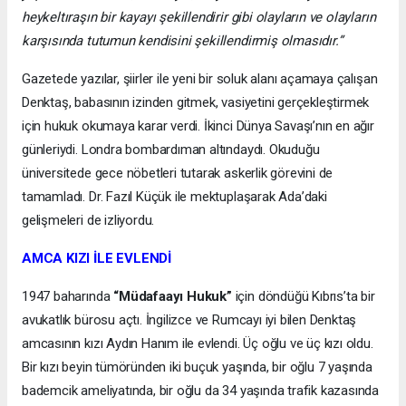
heykeltıraşın bir kayayı şekillendirir gibi olayların ve olayların
karşısında tutumun kendisini şekillendirmiş olmasıdır.”
Gazetede yazılar, şiirler ile yeni bir soluk alanı açamaya çalışan
Denktaş, babasının izinden gitmek, vasiyetini gerçekleştirmek
için hukuk okumaya karar verdi. İkinci Dünya Savaşı’nın en ağır
günleriydi. Londra bombardıman altındaydı. Okuduğu
üniversitede gece nöbetleri tutarak askerlik görevini de
tamamladı. Dr. Fazıl Küçük ile mektuplaşarak Ada’daki
gelişmeleri de izliyordu.
AMCA KIZI İLE EVLENDİ
1947 baharında
“Müdafaayı Hukuk”
için döndüğü Kıbrıs’ta bir
avukatlık bürosu açtı. İngilizce ve Rumcayı iyi bilen Denktaş
amcasının kızı Aydın Hanım ile evlendi. Üç oğlu ve üç kızı oldu.
Bir kızı beyin tümöründen iki buçuk yaşında, bir oğlu 7 yaşında
bademcik ameliyatında, bir oğlu da 34 yaşında trafik kazasında