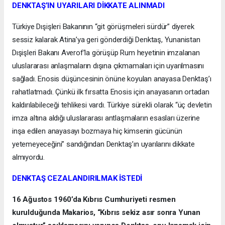
DENKTAŞ’IN UYARILARI DİKKATE ALINMADI
Türkiye Dışişleri Bakanının “git görüşmeleri sürdür” diyerek
sessiz kalarak Atina’ya geri gönderdiği Denktaş, Yunanistan
Dışişleri Bakanı Averof’la görüşüp Rum heyetinin imzalanan
uluslararası anlaşmaların dışına çıkmamaları için uyarılmasını
sağladı. Enosis düşüncesinin önüne koyulan anayasa Denktaş’ı
rahatlatmadı. Çünkü ilk fırsatta Enosis için anayasanın ortadan
kaldırılabileceği tehlikesi vardı. Türkiye sürekli olarak “üç devletin
imza altına aldığı uluslararası antlaşmaların esasları üzerine
inşa edilen anayasayı bozmaya hiç kimsenin gücünün
yetemeyeceğini” sandığından Denktaş’ın uyarılarını dikkate
almıyordu.
DENKTAŞ CEZALANDIRILMAK İSTEDİ
16 Ağustos 1960’da Kıbrıs Cumhuriyeti resmen
kurulduğunda Makarios, “Kıbrıs sekiz asır sonra Yunan