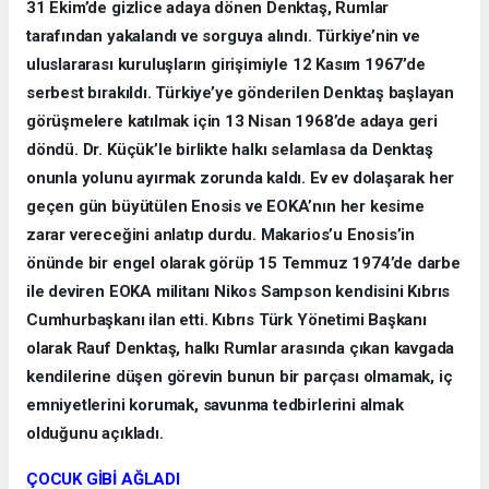
31 Ekim’de gizlice adaya dönen Denktaş, Rumlar
tarafından yakalandı ve sorguya alındı. Türkiye’nin ve
uluslararası kuruluşların girişimiyle 12 Kasım 1967’de
serbest bırakıldı. Türkiye’ye gönderilen Denktaş başlayan
görüşmelere katılmak için 13 Nisan 1968’de adaya geri
döndü. Dr. Küçük’le birlikte halkı selamlasa da Denktaş
onunla yolunu ayırmak zorunda kaldı. Ev ev dolaşarak her
geçen gün büyütülen Enosis ve EOKA’nın her kesime
zarar vereceğini anlatıp durdu. Makarios’u Enosis’in
önünde bir engel olarak görüp 15 Temmuz 1974’de darbe
ile deviren EOKA militanı Nikos Sampson kendisini Kıbrıs
Cumhurbaşkanı ilan etti. Kıbrıs Türk Yönetimi Başkanı
olarak Rauf Denktaş, halkı Rumlar arasında çıkan kavgada
kendilerine düşen görevin bunun bir parçası olmamak, iç
emniyetlerini korumak, savunma tedbirlerini almak
olduğunu açıkladı.
ÇOCUK GİBİ AĞLADI