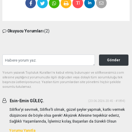
Okuyucu Yorumları
(2)
Gönder
Yorum yazarak Topluluk Kuralları’nı kabul etmiş bulunuyor ve silifkesesimiz.com
sitesine yaptığınız yorumunuzla ilgili doğrudan veya dolaylı tüm sorumluluğu tek
başınıza üstleniyorsunuz. Yazılan tüm yorumlardan site yönetimi hiçbir şekilde
sorumlu tutulamaz.
Esin-Emin GÜLEÇ.
(23.06.2026 20:45 - #1894)
Silifke'yi sevmek, Silifke'li olmak, güzel şeyler yapmak, katkı vermek
düşüncesi de böyle olsa gerek! Akyürek Ailesine teşekkür ederiz,
Sağlıklı Yaşamlarında, İşleriniz kolay, Başarıları da Sürekli Olsun
Yorumu Yanıtla