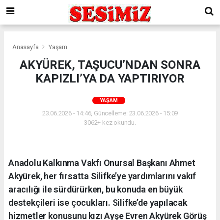
Anasayfa
Yaşam
AKYÜREK, TAŞUCU’NDAN SONRA
KAPIZLI’YA DA YAPTIRIYOR
YAŞAM
23.06.2026 - 14:46, Güncelleme: 23.06.2026 - 15:09
3062+ kez okundu.
Anadolu Kalkınma Vakfı Onursal Başkanı Ahmet
Akyürek, her fırsatta Silifke’ye yardımlarını vakıf
aracılığı ile sürdürürken, bu konuda en büyük
destekçileri ise çocukları. Silifke’de yapılacak
hizmetler konusunu kızı Ayşe Evren Akyürek Görüş