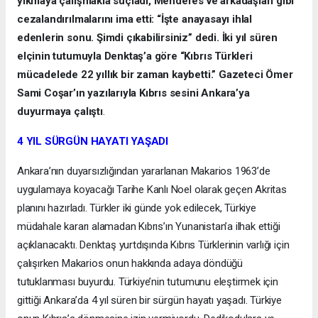
yıkmaya çalışmakla suçladı, Menderes ve arkadaşları gibi
cezalandırılmalarını ima etti: “İşte anayasayı ihlal
edenlerin sonu. Şimdi çıkabilirsiniz” dedi. İki yıl süren
elçinin tutumuyla Denktaş’a göre “Kıbrıs Türkleri
mücadelede 22 yıllık bir zaman kaybetti.” Gazeteci Ömer
Sami Coşar’ın yazılarıyla Kıbrıs sesini Ankara’ya
duyurmaya çalıştı
.
4 YIL SÜRGÜN HAYATI YAŞADI
Ankara’nın duyarsızlığından yararlanan Makarios 1963’de
uygulamaya koyacağı Tarihe Kanlı Noel olarak geçen Akritas
planını hazırladı. Türkler iki günde yok edilecek, Türkiye
müdahale kararı alamadan Kıbrıs’ın Yunanistan’a ilhak ettiği
açıklanacaktı. Denktaş yurtdışında Kıbrıs Türklerinin varlığı için
çalışırken Makarios onun hakkında adaya döndüğü
tutuklanması buyurdu. Türkiye’nin tutumunu eleştirmek için
gittiği Ankara’da 4 yıl süren bir sürgün hayatı yaşadı. Türkiye