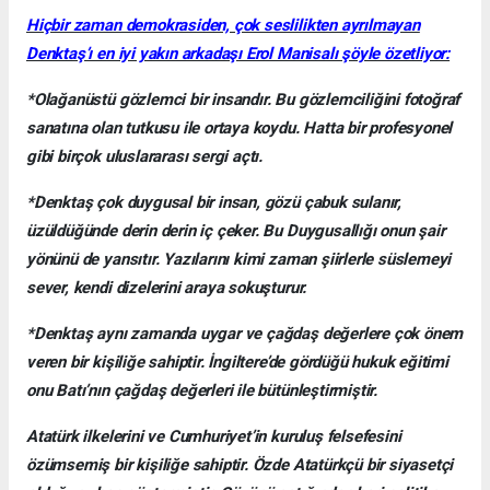
Hiçbir zaman demokrasiden, çok seslilikten ayrılmayan
Denktaş’ı en iyi yakın arkadaşı Erol Manisalı şöyle özetliyor:
*Olağanüstü gözlemci bir insandır. Bu gözlemciliğini fotoğraf
sanatına olan tutkusu ile ortaya koydu. Hatta bir profesyonel
gibi birçok uluslararası sergi açtı.
*Denktaş çok duygusal bir insan, gözü çabuk sulanır,
üzüldüğünde derin derin iç çeker. Bu Duygusallığı onun şair
yönünü de yansıtır. Yazılarını kimi zaman şiirlerle süslemeyi
sever, kendi dizelerini araya sokuşturur.
*Denktaş aynı zamanda uygar ve çağdaş değerlere çok önem
veren bir kişiliğe sahiptir. İngiltere’de gördüğü hukuk eğitimi
onu Batı’nın çağdaş değerleri ile bütünleştirmiştir.
Atatürk ilkelerini ve Cumhuriyet’in kuruluş felsefesini
özümsemiş bir kişiliğe sahiptir. Özde Atatürkçü bir siyasetçi