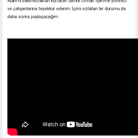
Alanı’nı bakımsızlıktan kurtaran Silifke Orman İşletme yönetici
ve çalışanlarına teşekkür ederim. İçimi sızlatan bir durumu da
daha sonra paylaşacağım.