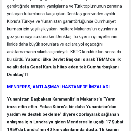
gerektiğinde tartışan; yanılgılarına ve Türk toplumunun zararına
yol açan tutumlarına karşı çıkan Denktaş görevinden ayrıldı.
Kıbrıs’a Türkiye ve Yunanistan garantörlüğünde Cumhuriyet
kurması için yeşil ışık yakan İngiltere Makarios’un oyunlarına
göz yummayı sürdürürken Denktaş Türkiye’nin iyi niyetlerinin
ileride daha büyük sorunlara ve acılara yol açacağını
anlatamamanın sıkıntısı içindeydi. KKTC kurulduktan sonra da
bu sürdü.
Yabancı ülke Devlet Başkanı olarak TBMM’de ilk
ve altı defa Genel Kurula hitap eden tek Cumhurbaşkanı
Denktaş’TI.
MENDERES, ANTLAŞMAYI HASTANEDE İMZALADI
Yunanistan Başbakanı Karamanlis’in Makarios’u “Yarın
imza ettin ettin. Yoksa Kıbrıs’a bir daha Yunanistan’dan
yardım ve destek bekleme” diyerek zorlayarak sağlanan
anlaşma için Londra’ya giden Menderes’in uçağı 17 Şubat
1959’da Londra’nın 40 km yakınlarında düştü. 16 kişinin