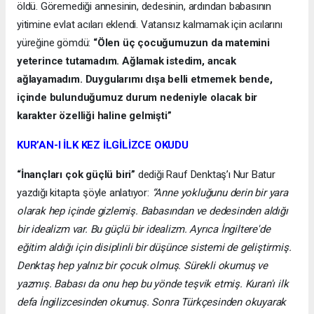
öldü. Göremediği annesinin, dedesinin, ardından babasının
yitimine evlat acıları eklendi. Vatansız kalmamak için acılarını
yüreğine gömdü:
“Ölen üç çocuğumuzun da matemini
yeterince tutamadım. Ağlamak istedim, ancak
ağlayamadım. Duygularımı dışa belli etmemek bende,
içinde bulunduğumuz durum nedeniyle olacak bir
karakter özelliği haline gelmişti”
KUR’AN-I İLK KEZ İLGİLİZCE OKUDU
“İnançları çok güçlü biri”
dediği Rauf Denktaş’ı Nur Batur
yazdığı kitapta şöyle anlatıyor:
“Anne yokluğunu derin bir yara
olarak hep içinde gizlemiş. Babasından ve dedesinden aldığı
bir idealizm var. Bu güçlü bir idealizm. Ayrıca İngiltere'de
eğitim aldığı için disiplinli bir düşünce sistemi de geliştirmiş.
Denktaş hep yalnız bir çocuk olmuş. Sürekli okumuş ve
yazmış. Babası da onu hep bu yönde teşvik etmiş. Kuran'ı ilk
defa İngilizcesinden okumuş. Sonra Türkçesinden okuyarak