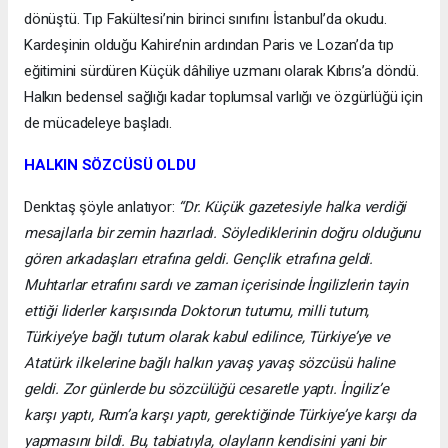
dönüştü. Tıp Fakültesi’nin birinci sınıfını İstanbul’da okudu.
Kardeşinin olduğu Kahire’nin ardından Paris ve Lozan’da tıp
eğitimini sürdüren Küçük dâhiliye uzmanı olarak Kıbrıs’a döndü.
Halkın bedensel sağlığı kadar toplumsal varlığı ve özgürlüğü için
de mücadeleye başladı.
HALKIN SÖZCÜSÜ OLDU
Denktaş şöyle anlatıyor:
“Dr. Küçük gazetesiyle halka verdiği
mesajlarla bir zemin hazırladı. Söylediklerinin doğru olduğunu
gören arkadaşları etrafına geldi. Gençlik etrafına geldi.
Muhtarlar etrafını sardı ve zaman içerisinde İngilizlerin tayin
ettiği liderler karşısında Doktorun tutumu, milli tutum,
Türkiye’ye bağlı tutum olarak kabul edilince, Türkiye’ye ve
Atatürk ilkelerine bağlı halkın yavaş yavaş sözcüsü haline
geldi. Zor günlerde bu sözcülüğü cesaretle yaptı. İngiliz’e
karşı yaptı, Rum’a karşı yaptı, gerektiğinde Türkiye’ye karşı da
yapmasını bildi. Bu, tabiatıyla, olayların kendisini yani bir