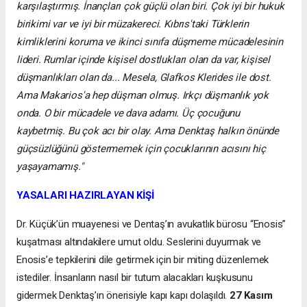
karşılaştırmış. İnançları çok güçlü olan biri. Çok iyi bir hukuk
birikimi var ve iyi bir müzakereci. Kıbrıs'taki Türklerin
kimliklerini koruma ve ikinci sınıfa düşmeme mücadelesinin
lideri. Rumlar içinde kişisel dostlukları olan da var, kişisel
düşmanlıkları olan da... Mesela, Glafkos Klerides ile dost.
Ama Makarios'a hep düşman olmuş. Irkçı düşmanlık yok
onda. O bir mücadele ve dava adamı. Üç çocuğunu
kaybetmiş. Bu çok acı bir olay. Ama Denktaş halkın önünde
güçsüzlüğünü göstermemek için çocuklarının acısını hiç
yaşayamamış."
YASALARI HAZIRLAYAN KİŞİ
Dr. Küçük’ün muayenesi ve Dentaş’ın avukatlık bürosu “Enosis”
kuşatması altındakilere umut oldu. Seslerini duyurmak ve
Enosis’e tepkilerini dile getirmek için bir miting düzenlemek
istediler. İnsanların nasıl bir tutum alacakları kuşkusunu
gidermek Denktaş’ın önerisiyle kapı kapı dolaşıldı.
27 Kasım