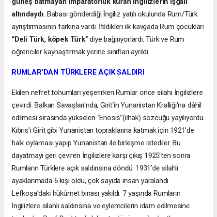
güneş batmayan imparatorluk kuran İngilizlerin işgali
altındaydı
. Babası gönderdiği İngiliz yatılı okulunda Rum/Türk
ayrıştırmasının farkına vardı. İtildikleri ilk kavgada Rum çocukları
“Deli Türk, köpek Türk”
diye bağırıyorlardı. Türk ve Rum
öğrenciler kaynaştırmak yerine sınıfları ayrıldı.
RUMLAR’DAN TÜRKLERE AÇIK SALDIRI
Ekilen nefret tohumları yeşerirken Rumlar önce silahı İngilizlere
çevirdi. Balkan Savaşları'nda, Girit'in Yunanistan Krallığı'na dâhil
edilmesi sırasında yükselen “Enosis”(ilhak) sözcüğü yayılıyordu.
Kıbrıs’ı Girit gibi Yunanistan topraklarına katmak için 1921’de
halk oylaması yapıp Yunanistan ile birleşme istediler. Bu
dayatmayı geri çeviren İngilizlere karşı çıkış 1925’ten sonra
Rumların Türklere açık saldırısına döndü. 1931’de silahlı
ayaklanmada 6 kişi öldü, çok sayıda insan yaralandı.
Lefkoşa’daki hükûmet binası yakıldı. 7 yaşında Rumların
İngilizlere silahlı saldırısına ve eylemcilerin idam edilmesine