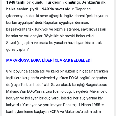
1948 tarihi bir gündü. Türklerin ilk mitingi, Denktaş’ın ilk
halka seslenişiydi. 1949’da savcı oldu:
“Raporları
çıkarıncaya kadar iki sene uğraştık. İngiliz idaresi “peki buyurun
bunları uygulayın” dedi. Raporları uygulayın denince,
başsavcılıkta tek Türk yok ve bizim sistemde, savcılık yasaları
hazırlar ve vali onaylar. Böylelikle bir mevkii ihdas edildi.
Savcılığa geçtim ve orada bu yasaları hazırlayan kişi olarak
görev yaptım.”
MAKARİOS’A EOKA LİDERİ OLARAK BELGELEDİ
8 yıl boyunca adada adil ve kalıcı bir düzen için çaba harcarken
İngilizlere karşı terör eylemleri yürüten EOKA örgütü doğrudan
doğruya Türkleri hedef aldı. Savcı olarak tanıştığı Başpiskopos
Makarios’un EOKA’nın siyasi lideri olduğu belgeledi. Makarios’u
koruyan ve kollayan bir güç vardı. İşlediği her suç yanına kâr
kalıyordu. Yılmayan ve yorulmayan Denktaş, 1 Nisan 1955’te
kanlı eylemlerine başlayan EOKA ve Makarios’u adım adım