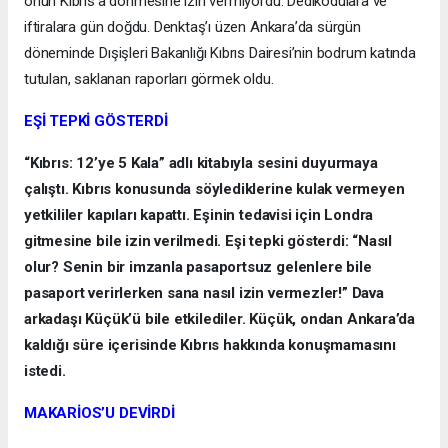
onun Kıbrıs’a dönmesine izin vermiyordu. Dedikodulara ve
iftiralara gün doğdu. Denktaş’ı üzen Ankara’da sürgün
döneminde Dışişleri Bakanlığı Kıbrıs Dairesi’nin bodrum katında
tutulan, saklanan raporları görmek oldu.
EŞİ TEPKİ GÖSTERDİ
“Kıbrıs: 12’ye 5 Kala” adlı kitabıyla sesini duyurmaya
çalıştı. Kıbrıs konusunda söylediklerine kulak vermeyen
yetkililer kapıları kapattı. Eşinin tedavisi için Londra
gitmesine bile izin verilmedi. Eşi tepki gösterdi: “Nasıl
olur? Senin bir imzanla pasaportsuz gelenlere bile
pasaport verirlerken sana nasıl izin vermezler!” Dava
arkadaşı Küçük’ü bile etkilediler. Küçük, ondan Ankara’da
kaldığı süre içerisinde Kıbrıs hakkında konuşmamasını
istedi.
MAKARİOS’U DEVİRDİ