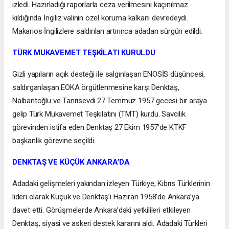
izledi. Hazırladığı raporlarla ceza verilmesini kaçınılmaz
kıldığında İngiliz valinin özel koruma kalkanı devredeydi.
Makarios İngilizlere saldırıları artırınca adadan sürgün edildi.
TÜRK MUKAVEMET TEŞKİLATI KURULDU
Gizli yapıların açık desteği ile salgınlaşan ENOSİS düşüncesi,
saldırganlaşan EOKA örgütlenmesine karşı Denktaş,
Nalbantoğlu ve Tanrısevdi 27 Temmuz 1957 gecesi bir araya
gelip Türk Mukavemet Teşkilatını (TMT) kurdu. Savcılık
görevinden istifa eden Denktaş 27 Ekim 1957’de KTKF
başkanlık görevine seçildi.
DENKTAŞ VE KÜÇÜK ANKARA’DA
Adadaki gelişmeleri yakından izleyen Türkiye, Kıbrıs Türklerinin
lideri olarak Küçük ve Denktaş’ı Haziran 1958’de Ankara’ya
davet etti. Görüşmelerde Ankara’daki yetkilileri etkileyen
Denktaş, siyasi ve askeri destek kararını aldı. Adadaki Türkleri