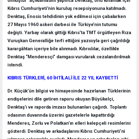
olmuştur” açıklamasını yapınca Denktaş, onu kınamak için
Kıbrıs Cumhuriyeti’nin kuruluş resepsiyonuna katılmadı.
Denktaş, Enosis tehdidinin yok edilmesi için çabalarken
27 Mayıs 1960 askeri darbesi ile Türkiye’nin tutumu
değişti. Yarbay olarak gittiği Kıbrıs’ta TMT örgütleyen Rıza
Vuruşkan Generalliğe terfi ettiğini yazısıyla geri çağrıldığı
karargâhtan içeriye bile alınmadı. Kıbrıslılar, özellikle
Denktaş “Menderesçi” damgası vurularak cezalandırılmak
istendi.
KIBRIS TÜRKLERİ, 60 İHTİLALİ İLE 22 YIL KAYBETTİ
Dr. Küçük’ün bilgisi ve himayesinde hazırlanan Türklerinin
endişelerini dile getiren raporu okuyan Büyükelçi,
Denktaş’ı ve raporda imzası bulunanları çağırdı. Toplantı
odasının duvarında üzerini gazetelerle kapattırdığı
Menderes, Zorlu ve Polatkan’ın elleri kelepçeli resimlerini
gösterdi. Denktaş ve arkadaşlarını Kıbrıs Cumhuriyeti’ni