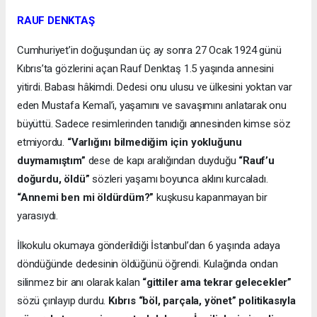
RAUF DENKTAŞ
Cumhuriyet’in doğuşundan üç ay sonra 27 Ocak 1924 günü
Kıbrıs’ta gözlerini açan Rauf Denktaş 1.5 yaşında annesini
yitirdi. Babası hâkimdi. Dedesi onu ulusu ve ülkesini yoktan var
eden Mustafa Kemal’i, yaşamını ve savaşımını anlatarak onu
büyüttü. Sadece resimlerinden tanıdığı annesinden kimse söz
etmiyordu.
“Varlığını bilmediğim için yokluğunu
duymamıştım”
dese de kapı aralığından duyduğu
“Rauf’u
doğurdu, öldü”
sözleri yaşamı boyunca aklını kurcaladı.
“Annemi ben mi öldürdüm?”
kuşkusu kapanmayan bir
yarasıydı.
İlkokulu okumaya gönderildiği İstanbul’dan 6 yaşında adaya
döndüğünde dedesinin öldüğünü öğrendi. Kulağında ondan
silinmez bir anı olarak kalan
“gittiler ama tekrar gelecekler”
sözü çınlayıp durdu.
Kıbrıs “böl, parçala, yönet” politikasıyla