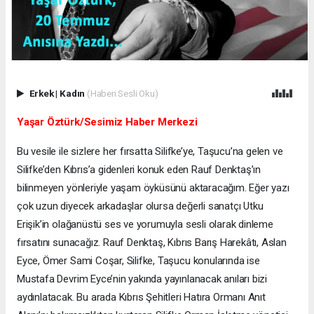
Erkek
|
Kadın
(Haberi Sesli Oku)
Yaşar Öztürk/Sesimiz Haber Merkezi
Bu vesile ile sizlere her fırsatta Silifke’ye, Taşucu’na gelen ve
Silifke’den Kıbrıs’a gidenleri konuk eden Rauf Denktaş’ın
bilinmeyen yönleriyle yaşam öyküsünü aktaracağım. Eğer yazı
çok uzun diyecek arkadaşlar olursa değerli sanatçı Utku
Erişik’in olağanüstü ses ve yorumuyla sesli olarak dinleme
fırsatını sunacağız. Rauf Denktaş, Kıbrıs Barış Harekâtı, Aslan
Eyce, Ömer Sami Coşar, Silifke, Taşucu konularında ise
Mustafa Devrim Eyce’nin yakında yayınlanacak anıları bizi
aydınlatacak. Bu arada Kıbrıs Şehitleri Hatıra Ormanı Anıt