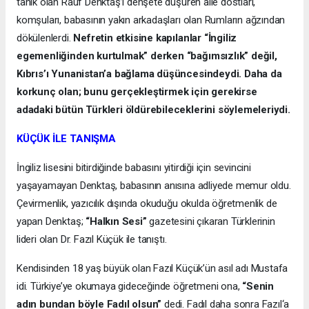
tanık olan Rauf Denktaş’ı dehşete düşüren aile dostları,
komşuları, babasının yakın arkadaşları olan Rumların ağzından
dökülenlerdi.
Nefretin etkisine kapılanlar “İngiliz
egemenliğinden kurtulmak” derken “bağımsızlık” değil,
Kıbrıs’ı Yunanistan’a bağlama düşüncesindeydi. Daha da
korkunç olan; bunu gerçekleştirmek için gerekirse
adadaki bütün Türkleri öldürebileceklerini söylemeleriydi.
KÜÇÜK İLE TANIŞMA
İngiliz lisesini bitirdiğinde babasını yitirdiği için sevincini
yaşayamayan Denktaş, babasının anısına adliyede memur oldu.
Çevirmenlik, yazıcılık dışında okuduğu okulda öğretmenlik de
yapan Denktaş;
“Halkın Sesi”
gazetesini çıkaran Türklerinin
lideri olan Dr. Fazıl Küçük ile tanıştı.
Kendisinden 18 yaş büyük olan Fazıl Küçük’ün asıl adı Mustafa
idi. Türkiye’ye okumaya gideceğinde öğretmeni ona,
“Senin
adın bundan böyle Fadıl olsun”
dedi. Fadıl daha sonra Fazıl‘a