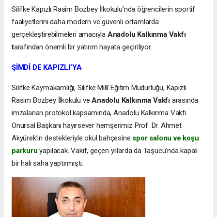
Silifke Kapızlı Rasim Bozbey İlkokulu’nda öğrencilerin sportif
faaliyetlerini daha modern ve güvenli ortamlarda
gerçekleştirebilmeleri amacıyla
Anadolu Kalkınma Vakfı
t
arafından önemli bir yatırım hayata geçiriliyor.
ŞİMDİ DE KAPIZLI’YA
Silifke Kaymakamlığı, Silifke Millî Eğitim Müdürlüğü, Kapızlı
Rasim Bozbey İlkokulu ve
Anadolu Kalkınma Vakfı
arasında
imzalanan protokol kapsamında, Anadolu Kalkınma Vakfı
Onursal Başkanı hayırsever hemşerimiz Prof. Dr. Ahmet
Akyürek’in destekleriyle okul bahçesine
spor salonu ve koşu
parkuru
yapılacak. Vakıf, geçen yıllarda da Taşucu’nda kapalı
bir halı saha yaptırmıştı.