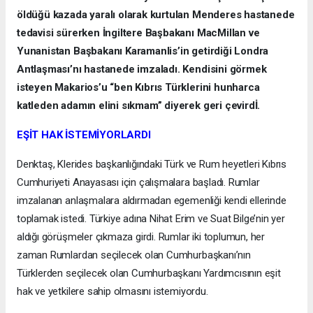
öldüğü kazada yaralı olarak kurtulan Menderes hastanede
tedavisi sürerken İngiltere Başbakanı MacMillan ve
Yunanistan Başbakanı Karamanlis’in getirdiği Londra
Antlaşması’nı hastanede imzaladı. Kendisini görmek
isteyen Makarios’u “ben Kıbrıs Türklerini hunharca
katleden adamın elini sıkmam” diyerek geri çevirdİ.
EŞİT HAK İSTEMİYORLARDI
Denktaş, Klerides başkanlığındaki Türk ve Rum heyetleri Kıbrıs
Cumhuriyeti Anayasası için çalışmalara başladı. Rumlar
imzalanan anlaşmalara aldırmadan egemenliği kendi ellerinde
toplamak istedi. Türkiye adına Nihat Erim ve Suat Bilge’nin yer
aldığı görüşmeler çıkmaza girdi. Rumlar iki toplumun, her
zaman Rumlardan seçilecek olan Cumhurbaşkanı’nın
Türklerden seçilecek olan Cumhurbaşkanı Yardımcısının eşit
hak ve yetkilere sahip olmasını istemiyordu.