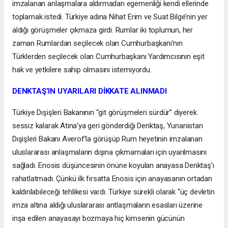
imzalanan anlaşmalara aldırmadan egemenliği kendi ellerinde
toplamak istedi. Türkiye adına Nihat Erim ve Suat Bilge’nin yer
aldığı görüşmeler çıkmaza girdi. Rumlar iki toplumun, her
zaman Rumlardan seçilecek olan Cumhurbaşkanı’nın
Türklerden seçilecek olan Cumhurbaşkanı Yardımcısının eşit
hak ve yetkilere sahip olmasını istemiyordu.
DENKTAŞ’IN UYARILARI DİKKATE ALINMADI
Türkiye Dışişleri Bakanının “git görüşmeleri sürdür” diyerek
sessiz kalarak Atina’ya geri gönderdiği Denktaş, Yunanistan
Dışişleri Bakanı Averof’la görüşüp Rum heyetinin imzalanan
uluslararası anlaşmaların dışına çıkmamaları için uyarılmasını
sağladı. Enosis düşüncesinin önüne koyulan anayasa Denktaş’ı
rahatlatmadı. Çünkü ilk fırsatta Enosis için anayasanın ortadan
kaldırılabileceği tehlikesi vardı. Türkiye sürekli olarak “üç devletin
imza altına aldığı uluslararası antlaşmaların esasları üzerine
inşa edilen anayasayı bozmaya hiç kimsenin gücünün