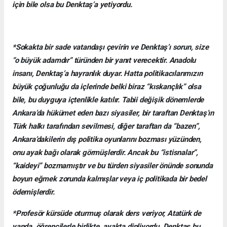
için bile olsa bu Denktaş’a yetiyordu.
*Sokakta bir sade vatandaşı çevirin ve Denktaş’ı sorun, size
“o büyük adamdır” türünden bir yanıt verecektir. Anadolu
insanı, Denktaş’a hayranlık duyar. Hatta politikacılarımızın
büyük çoğunluğu da içlerinde belki biraz “kıskançlık” olsa
bile, bu duyguya içtenlikle katılır. Tabii değişik dönemlerde
Ankara’da hükümet eden bazı siyasiler, bir taraftan Denktaş’ın
Türk halkı tarafından sevilmesi, diğer taraftan da “bazen”,
Ankara’dakilerin dış politika oyunlarını bozması yüzünden,
onu ayak bağı olarak görmüşlerdir. Ancak bu “istisnalar”,
“kaideyi” bozmamıştır ve bu türden siyasiler önünde sonunda
boyun eğmek zorunda kalmışlar veya iç politikada bir bedel
ödemişlerdir.
*Profesör kürsüde oturmuş olarak ders veriyor, Atatürk de
yanda, öğrencilerle birlikte, ayakta dinliyordu. Denktaş bu