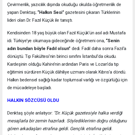
Çevirmenlik, yazıcılık dışında okuduğu okulda öğretmenlik de
yapan Denktaş;
“Halkın Sesi”
gazetesini çıkaran Türklerinin
lideri olan Dr. Fazıl Küçük ile tanıştı.
Kendisinden 18 yaş büyük olan Fazıl Küçük’ün asıl adı Mustafa
idi. Türkiye’ye okumaya gideceğinde öğretmeni ona,
“Senin
adın bundan böyle Fadıl olsun”
dedi. Fadıl daha sonra Fazıl‘a
dönüştü. Tıp Fakültesi’nin birinci sınıfını İstanbul’da okudu.
Kardeşinin olduğu Kahire’nin ardından Paris ve Lozan’da tıp
eğitimini sürdüren Küçük dâhiliye uzmanı olarak Kıbrıs’a döndü.
Halkın bedensel sağlığı kadar toplumsal varlığı ve özgürlüğü için
de mücadeleye başladı.
HALKIN SÖZCÜSÜ OLDU
Denktaş şöyle anlatıyor:
“Dr. Küçük gazetesiyle halka verdiği
mesajlarla bir zemin hazırladı. Söylediklerinin doğru olduğunu
gören arkadaşları etrafına geldi. Gençlik etrafına geldi.