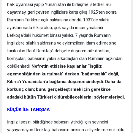
halk oylaması yapıp Yunanistan ile birleşme istediler. Bu
dayatmayı geri çeviren İngilizlere karşı çıkış 1925’ten sonra
Rumların Türklere açık saldırısına döndü. 1931’de silahlı
ayaklanmada 6 kişi öldü, çok sayıda insan yaralandı.
Lefkoşa’daki hükûmet binası yakıldı. 7 yaşında Rumların
İngilizlere silahlı saldırısına ve eylemcilerin idam edilmesine
tanık olan Rauf Denktaş’ı dehşete düşüren aile dostları,
komşuları, babasının yakın arkadaşları olan Rumların ağzından
dökülenlerdi.
Nefretin etkisine kapılanlar “İngiliz
egemenliğinden kurtulmak” derken “bağımsızlık” değil,
Kıbrıs’ı Yunanistan’a bağlama düşüncesindeydi. Daha da
korkunç olan; bunu gerçekleştirmek için gerekirse
adadaki bütün Türkleri öldürebileceklerini söylemeleriydi.
KÜÇÜK İLE TANIŞMA
İngiliz lisesini bitirdiğinde babasını yitirdiği için sevincini
yaşayamayan Denktaş, babasının anısına adliyede memur oldu.