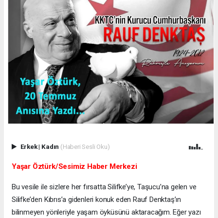
Erkek
|
Kadın
(Haberi Sesli Oku)
Yaşar Öztürk/Sesimiz Haber Merkezi
Bu vesile ile sizlere her fırsatta Silifke’ye, Taşucu’na gelen ve
Silifke’den Kıbrıs’a gidenleri konuk eden Rauf Denktaş’ın
bilinmeyen yönleriyle yaşam öyküsünü aktaracağım. Eğer yazı