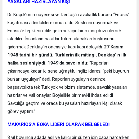
YASALARI HAZIRLAYAN KİŞİ
Dr. Küçük’ün muayenesi ve Dentaş’ın avukatlık bürosu “Enosis”
kuşatması altındakilere umut oldu. Seslerini duyurmak ve
Enosis’e tepkilerini dile getirmek için bir miting düzenlemek
istediler. İnsanların nasıl bir tutum alacakları kuşkusunu
gidermek Denktaş’ın önerisiyle kapı kapı dolaşıldı.
27 Kasım
1948 tarihi bir gündü. Türklerin ilk mitingi, Denktaş’ın ilk
halka seslenişiydi. 1949’da savcı oldu:
“Raporları
çıkarıncaya kadar iki sene uğraştık. İngiliz idaresi “peki buyurun
bunları uygulayın” dedi. Raporları uygulayın denince,
başsavcılıkta tek Türk yok ve bizim sistemde, savcılık yasaları
hazırlar ve vali onaylar. Böylelikle bir mevkii ihdas edildi.
Savcılığa geçtim ve orada bu yasaları hazırlayan kişi olarak
görev yaptım.”
MAKARİOS’A EOKA LİDERİ OLARAK BELGELEDİ
8 yıl boyunca adada adil ve kalıcı bir düzen için çaba harcarken