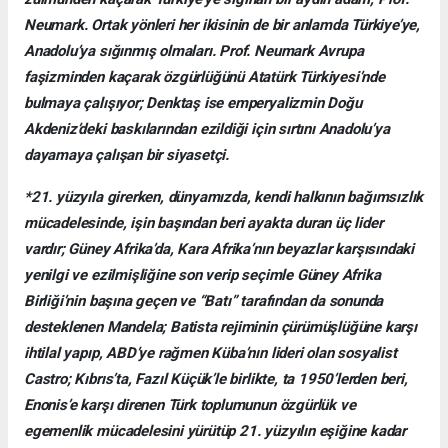
Neumark. Ortak yönleri her ikisinin de bir anlamda Türkiye’ye,
Anadolu’ya sığınmış olmaları. Prof. Neumark Avrupa
faşizminden kaçarak özgürlüğünü Atatürk Türkiyesi’nde
bulmaya çalışıyor; Denktaş ise emperyalizmin Doğu
Akdeniz’deki baskılarından ezildiği için sırtını Anadolu’ya
dayamaya çalışan bir siyasetçi.
*21. yüzyıla girerken, dünyamızda, kendi halkının bağımsızlık
mücadelesinde, işin başından beri ayakta duran üç lider
vardır; Güney Afrika’da, Kara Afrika’nın beyazlar karşısındaki
yenilgi ve ezilmişliğine son verip seçimle Güney Afrika
Birliği’nin başına geçen ve “Batı” tarafından da sonunda
desteklenen Mandela; Batista rejiminin çürümüşlüğüne karşı
ihtilal yapıp, ABD’ye rağmen Küba’nın lideri olan sosyalist
Castro; Kıbrıs’ta, Fazıl Küçük’le birlikte, ta 1950’lerden beri,
Enonis’e karşı direnen Türk toplumunun özgürlük ve
egemenlik mücadelesini yürütüp 21. yüzyılın eşiğine kadar