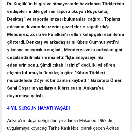
Dr. Küçük’ün bilgisi ve himayesinde hazırlanan Türklerinin
endişelerini dile getiren raporu okuyan Büyükelçi,
Denktaş’ı ve raporda imzası bulunanları çağırdı. Toplantı
odasının duvarında üzerini gazetelerle kapattırdığı
Menderes, Zorlu ve Polatkan’ın elleri kelepçeli resimlerini
gösterdi. Denktaş ve arkadaşlarını Kıbrıs Cumhuriyeti’ni
yıkmaya çalışmakla suçladı, Menderes ve arkadaşları gibi
cezalandırılmalarını ima etti: “İşte anayasayı ihlal
edenlerin sonu. Şimdi çıkabilirsiniz” dedi. İki yıl süren
elçinin tutumuyla Denktaş’a göre “Kıbrıs Türkleri
mücadelede 22 yıllık bir zaman kaybetti.” Gazeteci Ömer
Sami Coşar’ın yazılarıyla Kıbrıs sesini Ankara’ya
duyurmaya çalıştı
.
4 YIL SÜRGÜN HAYATI YAŞADI
Ankara’nın duyarsızlığından yararlanan Makarios 1963’de
uygulamaya koyacağı Tarihe Kanlı Noel olarak geçen Akritas