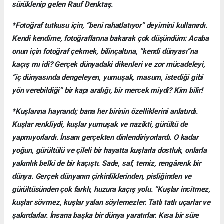
sürüklenip gelen Rauf Denktaş.
*Fotoğraf tutkusu için, “beni rahatlatıyor” deyimini kullanırdı.
Kendi kendime, fotoğraflarına bakarak çok düşündüm: Acaba
onun için fotoğraf çekmek, bilinçaltına, “kendi dünyası”na
kaçış mı idi? Gerçek dünyadaki dikenleri ve zor mücadeleyi,
“iç dünyasında dengeleyen, yumuşak, masum, istediği gibi
yön verebildiği” bir kapı aralığı, bir mercek miydi? Kim bilir!
*Kuşlarına hayrandı; bana her birinin özelliklerini anlatırdı.
Kuşlar renkliydi, kuşlar yumuşak ve nazikti, gürültü de
yapmıyorlardı. İnsanı gerçekten dinlendiriyorlardı. O kadar
yoğun, gürültülü ve çileli bir hayatta kuşlarla dostluk, onlarla
yakınlık belki de bir kaçıştı. Sade, saf, temiz, rengârenk bir
dünya. Gerçek dünyanın çirkinliklerinden, pisliğinden ve
gürültüsünden çok farklı, huzura kaçış yolu. “Kuşlar incitmez,
kuşlar sövmez, kuşlar yalan söylemezler. Tatlı tatlı uçarlar ve
şakırdarlar. İnsana başka bir dünya yaratırlar. Kısa bir süre