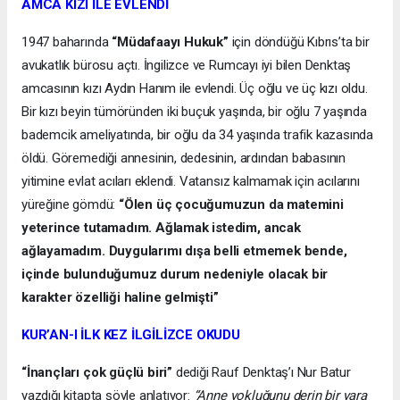
AMCA KIZI İLE EVLENDİ
1947 baharında
“Müdafaayı Hukuk”
için döndüğü Kıbrıs’ta bir
avukatlık bürosu açtı. İngilizce ve Rumcayı iyi bilen Denktaş
amcasının kızı Aydın Hanım ile evlendi. Üç oğlu ve üç kızı oldu.
Bir kızı beyin tümöründen iki buçuk yaşında, bir oğlu 7 yaşında
bademcik ameliyatında, bir oğlu da 34 yaşında trafik kazasında
öldü. Göremediği annesinin, dedesinin, ardından babasının
yitimine evlat acıları eklendi. Vatansız kalmamak için acılarını
yüreğine gömdü:
“Ölen üç çocuğumuzun da matemini
yeterince tutamadım. Ağlamak istedim, ancak
ağlayamadım. Duygularımı dışa belli etmemek bende,
içinde bulunduğumuz durum nedeniyle olacak bir
karakter özelliği haline gelmişti”
KUR’AN-I İLK KEZ İLGİLİZCE OKUDU
“İnançları çok güçlü biri”
dediği Rauf Denktaş’ı Nur Batur
yazdığı kitapta şöyle anlatıyor:
“Anne yokluğunu derin bir yara