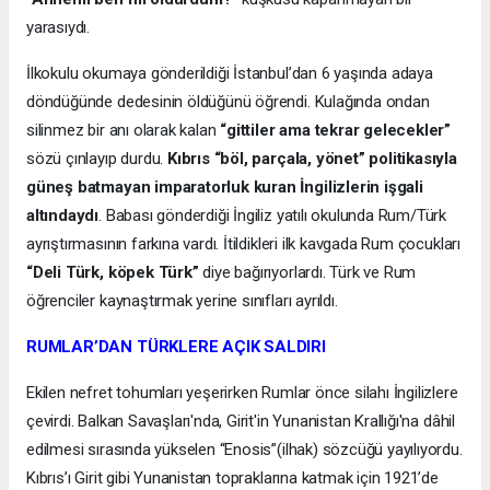
yarasıydı.
İlkokulu okumaya gönderildiği İstanbul’dan 6 yaşında adaya
döndüğünde dedesinin öldüğünü öğrendi. Kulağında ondan
silinmez bir anı olarak kalan
“gittiler ama tekrar gelecekler”
sözü çınlayıp durdu.
Kıbrıs “böl, parçala, yönet” politikasıyla
güneş batmayan imparatorluk kuran İngilizlerin işgali
altındaydı
. Babası gönderdiği İngiliz yatılı okulunda Rum/Türk
ayrıştırmasının farkına vardı. İtildikleri ilk kavgada Rum çocukları
“Deli Türk, köpek Türk”
diye bağırıyorlardı. Türk ve Rum
öğrenciler kaynaştırmak yerine sınıfları ayrıldı.
RUMLAR’DAN TÜRKLERE AÇIK SALDIRI
Ekilen nefret tohumları yeşerirken Rumlar önce silahı İngilizlere
çevirdi. Balkan Savaşları'nda, Girit'in Yunanistan Krallığı'na dâhil
edilmesi sırasında yükselen “Enosis”(ilhak) sözcüğü yayılıyordu.
Kıbrıs’ı Girit gibi Yunanistan topraklarına katmak için 1921’de