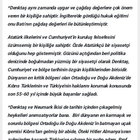
*Denktaş aynı zamanda uygar ve çağdaş değerlere çok önem
veren bir kişiliğe sahiptir. İngiltere’de gördüğü hukuk eğitimi
onu Batı’nın çağdaş değerleri ile bütünleştirmiştir.
Atatürk ilkelerini ve Cumhuriyet’in kuruluş felsefesini
özümsemiş bir kişiliğe sahiptir. Özde Atatürkçü bir siyasetçi
olduğunu hep göstermiştir. Gözünü açtığından beri politika
denizinde boğulmadan yüzmüş bir siyasetçi olarak Denktaş,
Cumhuriyet ve bölge tarihinin özgün kişiliklerinden birisidir.
Dünyanın en kritik bölgesi olan Ortadoğu ve Doğu Akdeniz’de
Kıbrıs Türklerinin ve Türkiye’nin haklarını korumak konusunda
son 55-60 yıl içinde büyük başarılar sağladı.
*Denktaş ve Neumark İkisi de tarihin içinden çıkagelmiş
heykelleri anımsatıyorlar bana. Biri dünyanın en karmaşık ve
sorunlu bölgesi Ortadoğu ile Doğu Akdeniz’in batmayan uçak
gemisi Kıbrıs’tan gelmiş bir abide, Öteki Hitler Almanya’sının
zulmünden kaçarak Türkiye’ye sığınan bir aydın adam, Prof.