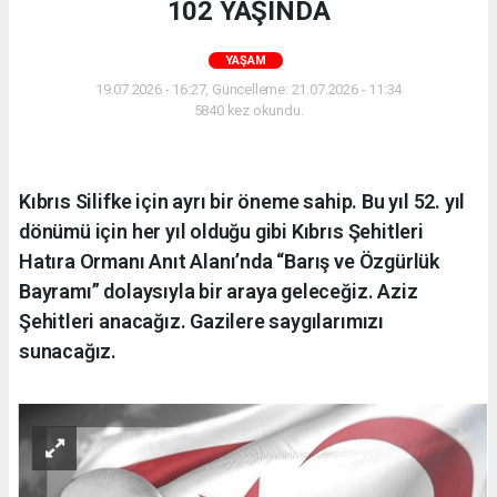
102 YAŞINDA
YAŞAM
19.07.2026 - 16:27, Güncelleme: 21.07.2026 - 11:34
5840 kez okundu.
Kıbrıs Silifke için ayrı bir öneme sahip. Bu yıl 52. yıl
dönümü için her yıl olduğu gibi Kıbrıs Şehitleri
Hatıra Ormanı Anıt Alanı’nda “Barış ve Özgürlük
Bayramı” dolaysıyla bir araya geleceğiz. Aziz
Şehitleri anacağız. Gazilere saygılarımızı
sunacağız.