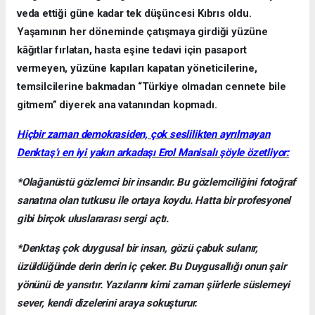
veda ettiği güne kadar tek düşüncesi Kıbrıs oldu.
Yaşamının her döneminde çatışmaya girdiği yüzüne
kâğıtlar fırlatan, hasta eşine tedavi için pasaport
vermeyen, yüzüne kapıları kapatan yöneticilerine,
temsilcilerine bakmadan “Türkiye olmadan cennete bile
gitmem” diyerek ana vatanından kopmadı.
Hiçbir zaman demokrasiden, çok seslilikten ayrılmayan
Denktaş’ı en iyi yakın arkadaşı Erol Manisalı şöyle özetliyor:
*Olağanüstü gözlemci bir insandır. Bu gözlemciliğini fotoğraf
sanatına olan tutkusu ile ortaya koydu. Hatta bir profesyonel
gibi birçok uluslararası sergi açtı.
*Denktaş çok duygusal bir insan, gözü çabuk sulanır,
üzüldüğünde derin derin iç çeker. Bu Duygusallığı onun şair
yönünü de yansıtır. Yazılarını kimi zaman şiirlerle süslemeyi
sever, kendi dizelerini araya sokuşturur.