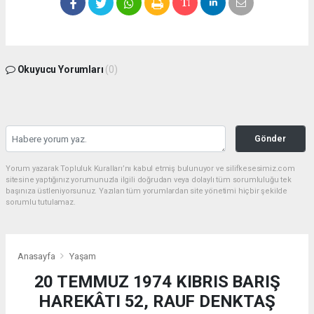
Okuyucu Yorumları
(0)
Gönder
Yorum yazarak Topluluk Kuralları’nı kabul etmiş bulunuyor ve silifkesesimiz.com
sitesine yaptığınız yorumunuzla ilgili doğrudan veya dolaylı tüm sorumluluğu tek
başınıza üstleniyorsunuz. Yazılan tüm yorumlardan site yönetimi hiçbir şekilde
sorumlu tutulamaz.
Anasayfa
Yaşam
20 TEMMUZ 1974 KIBRIS BARIŞ
HAREKÂTI 52, RAUF DENKTAŞ