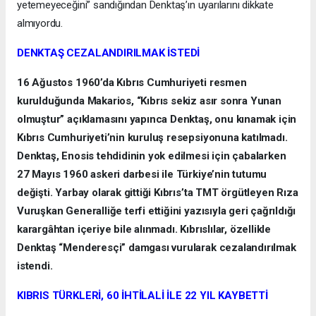
yetemeyeceğini” sandığından Denktaş’ın uyarılarını dikkate
almıyordu.
DENKTAŞ CEZALANDIRILMAK İSTEDİ
16 Ağustos 1960’da Kıbrıs Cumhuriyeti resmen
kurulduğunda Makarios, “Kıbrıs sekiz asır sonra Yunan
olmuştur” açıklamasını yapınca Denktaş, onu kınamak için
Kıbrıs Cumhuriyeti’nin kuruluş resepsiyonuna katılmadı.
Denktaş, Enosis tehdidinin yok edilmesi için çabalarken
27 Mayıs 1960 askeri darbesi ile Türkiye’nin tutumu
değişti. Yarbay olarak gittiği Kıbrıs’ta TMT örgütleyen Rıza
Vuruşkan Generalliğe terfi ettiğini yazısıyla geri çağrıldığı
karargâhtan içeriye bile alınmadı. Kıbrıslılar, özellikle
Denktaş “Menderesçi” damgası vurularak cezalandırılmak
istendi.
KIBRIS TÜRKLERİ, 60 İHTİLALİ İLE 22 YIL KAYBETTİ