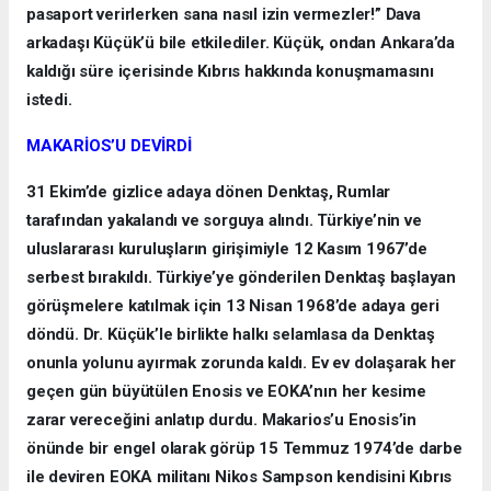
pasaport verirlerken sana nasıl izin vermezler!” Dava
arkadaşı Küçük’ü bile etkilediler. Küçük, ondan Ankara’da
kaldığı süre içerisinde Kıbrıs hakkında konuşmamasını
istedi.
MAKARİOS’U DEVİRDİ
31 Ekim’de gizlice adaya dönen Denktaş, Rumlar
tarafından yakalandı ve sorguya alındı. Türkiye’nin ve
uluslararası kuruluşların girişimiyle 12 Kasım 1967’de
serbest bırakıldı. Türkiye’ye gönderilen Denktaş başlayan
görüşmelere katılmak için 13 Nisan 1968’de adaya geri
döndü. Dr. Küçük’le birlikte halkı selamlasa da Denktaş
onunla yolunu ayırmak zorunda kaldı. Ev ev dolaşarak her
geçen gün büyütülen Enosis ve EOKA’nın her kesime
zarar vereceğini anlatıp durdu. Makarios’u Enosis’in
önünde bir engel olarak görüp 15 Temmuz 1974’de darbe
ile deviren EOKA militanı Nikos Sampson kendisini Kıbrıs