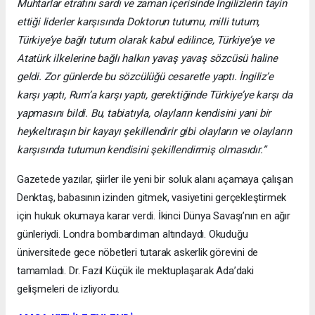
Muhtarlar etrafını sardı ve zaman içerisinde İngilizlerin tayin
ettiği liderler karşısında Doktorun tutumu, milli tutum,
Türkiye’ye bağlı tutum olarak kabul edilince, Türkiye’ye ve
Atatürk ilkelerine bağlı halkın yavaş yavaş sözcüsü haline
geldi. Zor günlerde bu sözcülüğü cesaretle yaptı. İngiliz’e
karşı yaptı, Rum’a karşı yaptı, gerektiğinde Türkiye’ye karşı da
yapmasını bildi. Bu, tabiatıyla, olayların kendisini yani bir
heykeltıraşın bir kayayı şekillendirir gibi olayların ve olayların
karşısında tutumun kendisini şekillendirmiş olmasıdır.”
Gazetede yazılar, şiirler ile yeni bir soluk alanı açamaya çalışan
Denktaş, babasının izinden gitmek, vasiyetini gerçekleştirmek
için hukuk okumaya karar verdi. İkinci Dünya Savaşı’nın en ağır
günleriydi. Londra bombardıman altındaydı. Okuduğu
üniversitede gece nöbetleri tutarak askerlik görevini de
tamamladı. Dr. Fazıl Küçük ile mektuplaşarak Ada’daki
gelişmeleri de izliyordu.