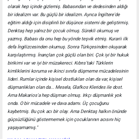
olarak hep içinde gizlemiş. Babasından ve dedesinden aldığı
bir idealizm var. Bu güçlü bir idealizm. Ayrıca İngiltere'de
eğitim aldığı için disiplinli bir düşünce sistemi de geliştirmiş.
Denktaş hep yalnız bir çocuk olmuş. Sürekli okumuş ve
yazmış. Babası da onu hep bu yönde teşvik etmiş. Kuran'ı ilk
defa İngilizcesinden okumuş. Sonra Türkçesinden okuyarak
karşılaştırmış. İnançları çok güçlü olan biri. Çok iyi bir hukuk
birikimi var ve iyi bir müzakereci. Kıbrıs'taki Türklerin
kimliklerini koruma ve ikinci sınıfa düşmeme mücadelesinin
lideri. Rumlar içinde kişisel dostlukları olan da var, kişisel
düşmanlıkları olan da... Mesela, Glafkos Klerides ile dost.
Ama Makarios'a hep düşman olmuş. Irkçı düşmanlık yok
onda. O bir mücadele ve dava adamı. Üç çocuğunu
kaybetmiş. Bu çok acı bir olay. Ama Denktaş halkın önünde
güçsüzlüğünü göstermemek için çocuklarının acısını hiç
yaşayamamış."