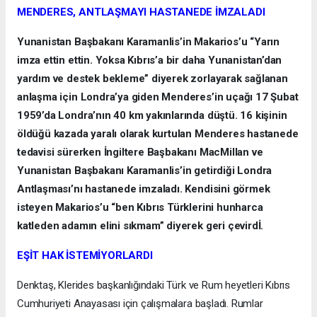
MENDERES, ANTLAŞMAYI HASTANEDE İMZALADI
Yunanistan Başbakanı Karamanlis’in Makarios’u “Yarın
imza ettin ettin. Yoksa Kıbrıs’a bir daha Yunanistan’dan
yardım ve destek bekleme” diyerek zorlayarak sağlanan
anlaşma için Londra’ya giden Menderes’in uçağı 17 Şubat
1959’da Londra’nın 40 km yakınlarında düştü. 16 kişinin
öldüğü kazada yaralı olarak kurtulan Menderes hastanede
tedavisi sürerken İngiltere Başbakanı MacMillan ve
Yunanistan Başbakanı Karamanlis’in getirdiği Londra
Antlaşması’nı hastanede imzaladı. Kendisini görmek
isteyen Makarios’u “ben Kıbrıs Türklerini hunharca
katleden adamın elini sıkmam” diyerek geri çevirdİ.
EŞİT HAK İSTEMİYORLARDI
Denktaş, Klerides başkanlığındaki Türk ve Rum heyetleri Kıbrıs
Cumhuriyeti Anayasası için çalışmalara başladı. Rumlar