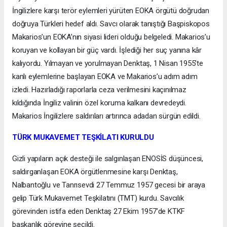
İngilizlere karşı terör eylemleri yürüten EOKA örgütü doğrudan
doğruya Türkleri hedef aldı. Savcı olarak tanıştığı Başpiskopos
Makarios’un EOKA’nın siyasi lideri olduğu belgeledi. Makarios’u
koruyan ve kollayan bir güç vardı. İşlediği her suç yanına kâr
kalıyordu. Yılmayan ve yorulmayan Denktaş, 1 Nisan 1955’te
kanlı eylemlerine başlayan EOKA ve Makarios’u adım adım
izledi. Hazırladığı raporlarla ceza verilmesini kaçınılmaz
kıldığında İngiliz valinin özel koruma kalkanı devredeydi.
Makarios İngilizlere saldırıları artırınca adadan sürgün edildi.
TÜRK MUKAVEMET TEŞKİLATI KURULDU
Gizli yapıların açık desteği ile salgınlaşan ENOSİS düşüncesi,
saldırganlaşan EOKA örgütlenmesine karşı Denktaş,
Nalbantoğlu ve Tanrısevdi 27 Temmuz 1957 gecesi bir araya
gelip Türk Mukavemet Teşkilatını (TMT) kurdu. Savcılık
görevinden istifa eden Denktaş 27 Ekim 1957’de KTKF
başkanlık görevine seçildi.