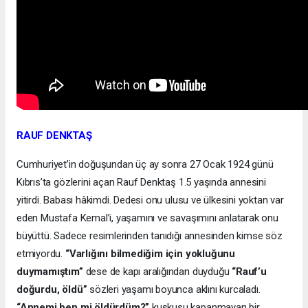
RAUF DENKTAŞ
Cumhuriyet’in doğuşundan üç ay sonra 27 Ocak 1924 günü
Kıbrıs’ta gözlerini açan Rauf Denktaş 1.5 yaşında annesini
yitirdi. Babası hâkimdi. Dedesi onu ulusu ve ülkesini yoktan var
eden Mustafa Kemal’i, yaşamını ve savaşımını anlatarak onu
büyüttü. Sadece resimlerinden tanıdığı annesinden kimse söz
etmiyordu.
“Varlığını bilmediğim için yokluğunu
duymamıştım”
dese de kapı aralığından duyduğu
“Rauf’u
doğurdu, öldü”
sözleri yaşamı boyunca aklını kurcaladı.
“Annemi ben mi öldürdüm?”
kuşkusu kapanmayan bir