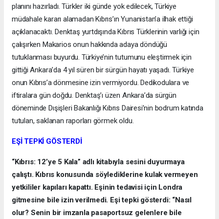
planını hazırladı. Türkler iki günde yok edilecek, Türkiye
müdahale kararı alamadan Kıbrıs’ın Yunanistan’a ilhak ettiği
açıklanacaktı. Denktaş yurtdışında Kıbrıs Türklerinin varlığı için
çalışırken Makarios onun hakkında adaya döndüğü
tutuklanması buyurdu. Türkiye’nin tutumunu eleştirmek için
gittiği Ankara’da 4 yıl süren bir sürgün hayatı yaşadı. Türkiye
onun Kıbrıs’a dönmesine izin vermiyordu. Dedikodulara ve
iftiralara gün doğdu. Denktaş’ı üzen Ankara’da sürgün
döneminde Dışişleri Bakanlığı Kıbrıs Dairesi’nin bodrum katında
tutulan, saklanan raporları görmek oldu.
EŞİ TEPKİ GÖSTERDİ
“Kıbrıs: 12’ye 5 Kala” adlı kitabıyla sesini duyurmaya
çalıştı. Kıbrıs konusunda söylediklerine kulak vermeyen
yetkililer kapıları kapattı. Eşinin tedavisi için Londra
gitmesine bile izin verilmedi. Eşi tepki gösterdi: “Nasıl
olur? Senin bir imzanla pasaportsuz gelenlere bile