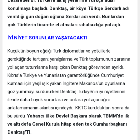
cesaretlendi. Türklere ait iş yerlerine Türkçe adlar
konulmaya başladı. Denktaş, bir köye Türkçe Serdarlı adı
verildiği gün doğan oğluna Serdar adı verdi. Bunlardan
çok Türklerin ticarete el atmaları rahatsızlığa yol açtı.
İYİ NİYET SORUNLAR YAŞATACAKTI
Küçük’ün boyun eğdiği Türk diplomatlar ve yetkililerle
gerektiğinde tartışan; yanılgılarına ve Türk toplumunun zararına
yol açan tutumlarına karşı çıkan Denktaş görevinden ayrıldı.
Kıbrıs’a Türkiye ve Yunanistan garantörlüğünde Cumhuriyet
kurması için yeşil ışık yakan İngiltere Makarios’un oyunlarına
göz yummayı sürdürürken Denktaş Türkiye’nin iyi niyetlerinin
ileride daha büyük sorunlara ve acılara yol açacağını
anlatamamanın sıkıntısı içindeydi. KKTC kurulduktan sonra da
bu sürdü.
Yabancı ülke Devlet Başkanı olarak TBMM’de ilk
ve altı defa Genel Kurula hitap eden tek Cumhurbaşkanı
Denktaş’TI.