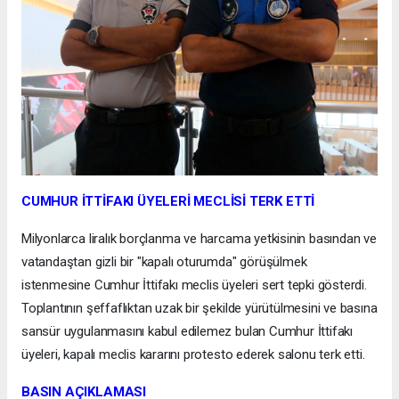
CUMHUR İTTİFAKI ÜYELERİ MECLİSİ TERK ETTİ
Milyonlarca liralık borçlanma ve harcama yetkisinin basından ve
vatandaştan gizli bir "kapalı oturumda" görüşülmek
istenmesine Cumhur İttifakı meclis üyeleri sert tepki gösterdi.
Toplantının şeffaflıktan uzak bir şekilde yürütülmesini ve basına
sansür uygulanmasını kabul edilemez bulan Cumhur İttifakı
üyeleri, kapalı meclis kararını protesto ederek salonu terk etti.
BASIN AÇIKLAMASI