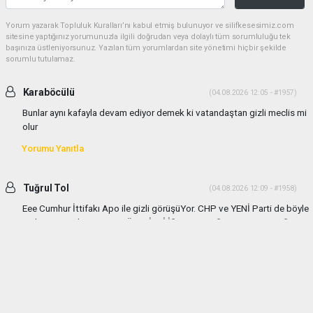
Yorum yazarak Topluluk Kuralları’nı kabul etmiş bulunuyor ve silifkesesimiz.com
sitesine yaptığınız yorumunuzla ilgili doğrudan veya dolaylı tüm sorumluluğu tek
başınıza üstleniyorsunuz. Yazılan tüm yorumlardan site yönetimi hiçbir şekilde
sorumlu tutulamaz.
Karaböcülü
(04.08.2026 12:05 - #1957)
Bunlar aynı kafayla devam ediyor demek ki vatandaştan gizli meclis mi
olur
Yorumu Yanıtla
Tuğrul Tol
(04.08.2026 12:09 - #1958)
Eee Cumhur İttifakı Apo ile gizli görüşüYor. CHP ve YENİ Parti de böyle
gizli görüşmeler yapıyor TÜM GİZLİ İŞLERE KARŞIYIM VATANDAŞIN
HABER ALMASI ve BASIN ENGELENEMEZ
Yorumu Yanıtla