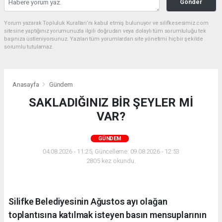
Gönder
Yorum yazarak Topluluk Kuralları’nı kabul etmiş bulunuyor ve silifkesesimiz.com
sitesine yaptığınız yorumunuzla ilgili doğrudan veya dolaylı tüm sorumluluğu tek
başınıza üstleniyorsunuz. Yazılan tüm yorumlardan site yönetimi hiçbir şekilde
sorumlu tutulamaz.
Anasayfa
Gündem
SAKLADIĞINIZ BİR ŞEYLER Mİ
VAR?
GÜNDEM
04.08.2026 - 11:25, Güncelleme: 09.08.2026 - 12:53
2805 kez okundu.
Silifke Belediyesinin Ağustos ayı olağan
toplantısına katılmak isteyen basın mensuplarının