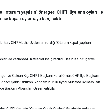
ı oturum yapılsın” önergesi CHP’li üyelerin oyları ile
i ise kapalı oylamaya karşı çıktı.
klerken, CHP Meclis Üyelerinin verdiği “Oturum kapalı yapılsın”
nları da katılamadı. Katılanlar ise çıkartıldı. Basın ise hiç içeriye
Dinçer ve Gülcan Kış, CHP İl Başkanı Koral Ömür, CHP İlçe Başkanı
ı Zafer Şahin Özturan, Yönetim Kurulu üyesi Mustafa Deliktaş, Ak
e Başkanı Alparslan Gezer katıldılar.
ar, CHP’li üyelerin “Oturum Kapalı Yapılsın” önerisinin ardından