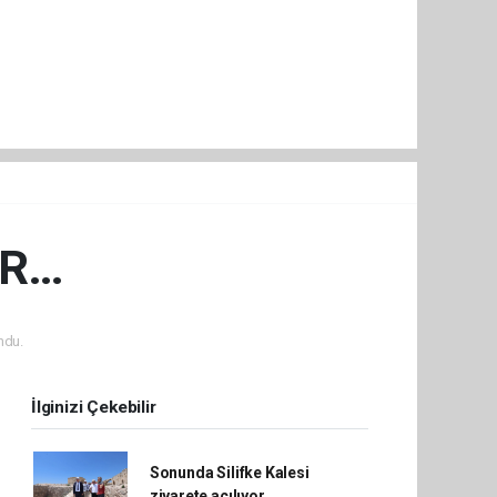
AR…
ndu.
İlginizi Çekebilir
Sonunda Silifke Kalesi
ziyarete açılıyor