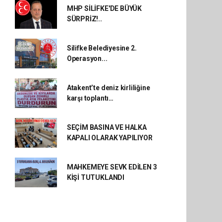
MHP SİLİFKE'DE BÜYÜK
SÜRPRİZ!..
Silifke Belediyesine 2.
Operasyon...
Atakent’te deniz kirliliğine
karşı toplantı…
SEÇİM BASINA VE HALKA
KAPALI OLARAK YAPILIYOR
MAHKEMEYE SEVK EDİLEN 3
KİŞİ TUTUKLANDI