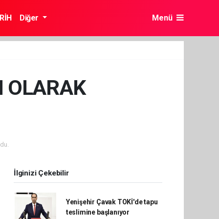
RİH
Diğer
Menü
I OLARAK
du.
İlginizi Çekebilir
Yenişehir Çavak TOKİ'de tapu
teslimine başlanıyor