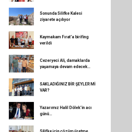
Sonunda Silifke Kalesi
ziyarete açılıyor
Kaymakam Fırat’a birifing
verildi
Cezeryeci Ali, damaklarda
yaşamaya devam edecek…
SAKLADIĞINIZ BİR ŞEYLER Mİ
VAR?
Yazarımız Halil Dölek’in acı
günü…
Silifke için çözüm üretme