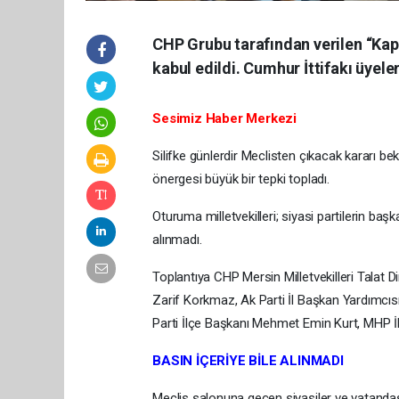
CHP Grubu tarafından verilen “Kapal
kabul edildi. Cumhur İttifakı üyeler
Sesimiz Haber Merkezi
Silifke günlerdir Meclisten çıkacak kararı be
önergesi büyük bir tepki topladı.
Oturuma milletvekilleri; siyasi partilerin başka
alınmadı.
Toplantıya CHP Mersin Milletvekilleri Talat 
Zarif Korkmaz, Ak Parti İl Başkan Yardımcıs
Parti İlçe Başkanı Mehmet Emin Kurt, MHP İlç
BASIN İÇERİYE BİLE ALINMADI
Meclis salonuna geçen siyasiler ve vatandaşl