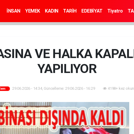
İNSAN
YEMEK
KADIN
TARİH
EDEBİYAT
Tiyatro
TA
ASINA VE HALKA KAPAL
YAPILIYOR
29.06.2026 - 14:34, Güncelleme: 29.06.2026 - 16:29
4198+ kez okun
dem