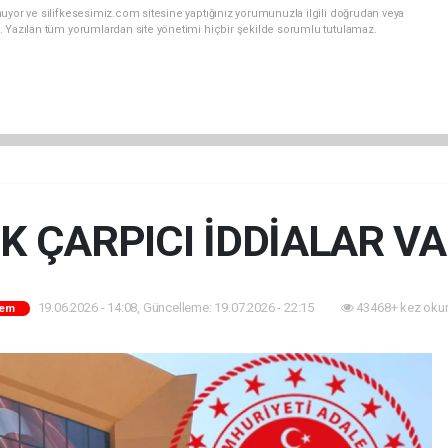
uyor ve silifkesesimiz.com sitesine yaptığınız yorumunuzla ilgili doğrudan veya
. Yazılan tüm yorumlardan site yönetimi hiçbir şekilde sorumlu tutulamaz.
K ÇARPICI İDDİALAR V
19.06.2026 - 14:08, Güncelleme: 19.07.2026 - 22:15
43468+ kez oku
em