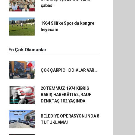
çabası
1964 Silifke Spor da kongre
heyecanı
En Çok Okunanlar
ÇOK ÇARPICI İDDİALAR VAR…
20 TEMMUZ 1974 KIBRIS
BARIŞ HAREKÂTI 52, RAUF
DENKTAŞ 102 YAŞINDA
BELEDİYE OPERASYONUNDA 8
TUTUKLAMA!