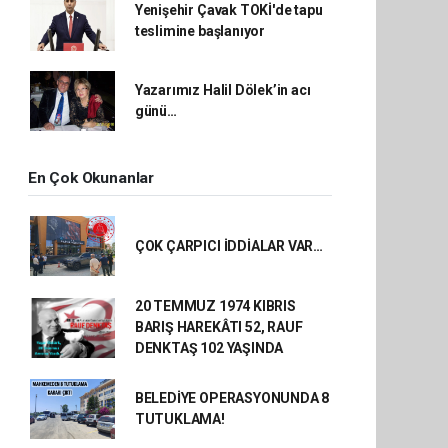
Yenişehir Çavak TOKİ'de tapu
teslimine başlanıyor
Yazarımız Halil Dölek’in acı
günü…
En Çok Okunanlar
ÇOK ÇARPICI İDDİALAR VAR…
20 TEMMUZ 1974 KIBRIS
BARIŞ HAREKÂTI 52, RAUF
DENKTAŞ 102 YAŞINDA
BELEDİYE OPERASYONUNDA 8
TUTUKLAMA!