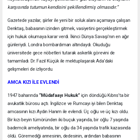
karşısında tutumun kendisini şekillendirmiş olmasıdır.”
Gazetede yazılar, şiirler ile yeni bir soluk alanı açamaya çalışan
Denktaş, babasının izinden gitmek, vasiyetini gerçekleştirmek
için hukuk okumaya karar verdi. İkinci Dünya Savaşı’nın en ağır
günleriydi. Londra bombardıman altındaydı. Okuduğu
üniversitede gece nöbetleri tutarak askerlik görevini de
tamamladı. Dr. Fazıl Küçük ile mektuplaşarak Ada’daki
gelişmeleri de izliyordu.
AMCA KIZI İLE EVLENDİ
1947 baharında
“Müdafaayı Hukuk”
için döndüğü Kıbrıs’ta bir
avukatlık bürosu açtı. İngilizce ve Rumcayı iyi bilen Denktaş
amcasının kızı Aydın Hanım ile evlendi. Üç oğlu ve üç kızı oldu.
Bir kızı beyin tümöründen iki buçuk yaşında, bir oğlu 7 yaşında
bademcik ameliyatında, bir oğlu da 34 yaşında trafik kazasında
öldü. Göremediği annesinin, dedesinin, ardından babasının