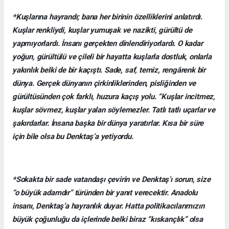
*Kuşlarına hayrandı; bana her birinin özelliklerini anlatırdı.
Kuşlar renkliydi, kuşlar yumuşak ve nazikti, gürültü de
yapmıyorlardı. İnsanı gerçekten dinlendiriyorlardı. O kadar
yoğun, gürültülü ve çileli bir hayatta kuşlarla dostluk, onlarla
yakınlık belki de bir kaçıştı. Sade, saf, temiz, rengârenk bir
dünya. Gerçek dünyanın çirkinliklerinden, pisliğinden ve
gürültüsünden çok farklı, huzura kaçış yolu. “Kuşlar incitmez,
kuşlar sövmez, kuşlar yalan söylemezler. Tatlı tatlı uçarlar ve
şakırdarlar. İnsana başka bir dünya yaratırlar. Kısa bir süre
için bile olsa bu Denktaş’a yetiyordu.
*Sokakta bir sade vatandaşı çevirin ve Denktaş’ı sorun, size
“o büyük adamdır” türünden bir yanıt verecektir. Anadolu
insanı, Denktaş’a hayranlık duyar. Hatta politikacılarımızın
büyük çoğunluğu da içlerinde belki biraz “kıskançlık” olsa