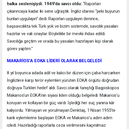
halka seslenişiydi. 1949’da savcı oldu:
“Raporları
çıkarıncaya kadar iki sene uğraştık. İngiliz idaresi “peki buyurun
bunları uygulayın” dedi. Raporları uygulayın denince,
başsavcılıkta tek Türk yok ve bizim sistemde, savcılık yasaları
hazırlar ve vali onaylar. Böylelikle bir mevkii ihdas edildi.
Savcılığa geçtim ve orada bu yasaları hazırlayan kişi olarak
görev yaptım.”
MAKARİOS’A EOKA LİDERİ OLARAK BELGELEDİ
8 yıl boyunca adada adil ve kalıcı bir düzen için çaba harcarken
İngilizlere karşı terör eylemleri yürüten EOKA örgütü doğrudan
doğruya Türkleri hedef aldı. Savcı olarak tanıştığı Başpiskopos
Makarios’un EOKA’nın siyasi lideri olduğu belgeledi. Makarios’u
koruyan ve kollayan bir güç vardı. İşlediği her suç yanına kâr
kalıyordu. Yılmayan ve yorulmayan Denktaş, 1 Nisan 1955’te
kanlı eylemlerine başlayan EOKA ve Makarios’u adım adım
izledi. Hazırladığı raporlarla ceza verilmesini kaçınılmaz