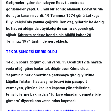
Gelişmeleri yakından izleyen Ecevit Londra’da
görüşmeler yaptı. Olumlu bir sonuç alamadı. Ecevit yurda
dönüşte kararını verdi. 19 Temmuz 1974 günü Lefkoşa
Büyükelçisi’nin yanına çağrıldı. Denktaş, yıllardır beklediği
bu haberi aldığında büyükelçi ile sarılarak çocuk gibi
ağladı.
Kıbrıs’ta sadece kendisinin bildiği haber 20
Temmuz 1974 tarihinde gerçekleşti
.
TEK DÜŞÜNCESİ KIBRIS OLDU
14 gün sonra doğum günü vardı. 13 Ocak 2012’ta hayata
veda ettiği güne kadar tek düşüncesi Kıbrıs oldu.
Yaşamının her döneminde çatışmaya girdiği yüzüne
kâğıtlar fırlatan, hasta eşine tedavi için pasaport
vermeyen, yüzüne kapıları kapatan yöneticilerine,
temsilcilerine bakmadan “Türkiye olmadan cennete bile
gitmem” diyerek ana vatanından kopmadı.