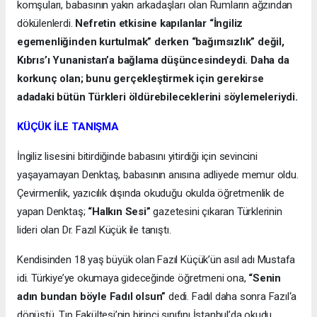
komşuları, babasının yakın arkadaşları olan Rumların ağzından
dökülenlerdi.
Nefretin etkisine kapılanlar “İngiliz
egemenliğinden kurtulmak” derken “bağımsızlık” değil,
Kıbrıs’ı Yunanistan’a bağlama düşüncesindeydi. Daha da
korkunç olan; bunu gerçekleştirmek için gerekirse
adadaki bütün Türkleri öldürebileceklerini söylemeleriydi.
KÜÇÜK İLE TANIŞMA
İngiliz lisesini bitirdiğinde babasını yitirdiği için sevincini
yaşayamayan Denktaş, babasının anısına adliyede memur oldu.
Çevirmenlik, yazıcılık dışında okuduğu okulda öğretmenlik de
yapan Denktaş;
“Halkın Sesi”
gazetesini çıkaran Türklerinin
lideri olan Dr. Fazıl Küçük ile tanıştı.
Kendisinden 18 yaş büyük olan Fazıl Küçük’ün asıl adı Mustafa
idi. Türkiye’ye okumaya gideceğinde öğretmeni ona,
“Senin
adın bundan böyle Fadıl olsun”
dedi. Fadıl daha sonra Fazıl‘a
dönüştü. Tıp Fakültesi’nin birinci sınıfını İstanbul’da okudu.