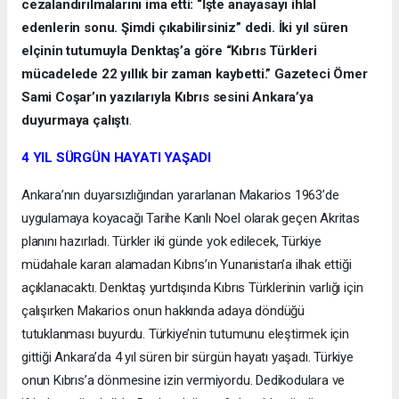
cezalandırılmalarını ima etti: “İşte anayasayı ihlal
edenlerin sonu. Şimdi çıkabilirsiniz” dedi. İki yıl süren
elçinin tutumuyla Denktaş’a göre “Kıbrıs Türkleri
mücadelede 22 yıllık bir zaman kaybetti.” Gazeteci Ömer
Sami Coşar’ın yazılarıyla Kıbrıs sesini Ankara’ya
duyurmaya çalıştı
.
4 YIL SÜRGÜN HAYATI YAŞADI
Ankara’nın duyarsızlığından yararlanan Makarios 1963’de
uygulamaya koyacağı Tarihe Kanlı Noel olarak geçen Akritas
planını hazırladı. Türkler iki günde yok edilecek, Türkiye
müdahale kararı alamadan Kıbrıs’ın Yunanistan’a ilhak ettiği
açıklanacaktı. Denktaş yurtdışında Kıbrıs Türklerinin varlığı için
çalışırken Makarios onun hakkında adaya döndüğü
tutuklanması buyurdu. Türkiye’nin tutumunu eleştirmek için
gittiği Ankara’da 4 yıl süren bir sürgün hayatı yaşadı. Türkiye
onun Kıbrıs’a dönmesine izin vermiyordu. Dedikodulara ve