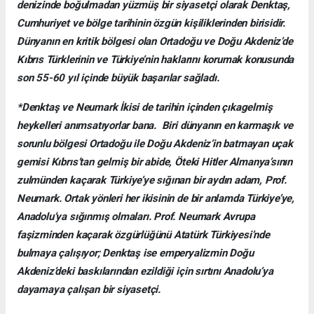
denizinde boğulmadan yüzmüş bir siyasetçi olarak Denktaş,
Cumhuriyet ve bölge tarihinin özgün kişiliklerinden birisidir.
Dünyanın en kritik bölgesi olan Ortadoğu ve Doğu Akdeniz’de
Kıbrıs Türklerinin ve Türkiye’nin haklarını korumak konusunda
son 55-60 yıl içinde büyük başarılar sağladı.
*Denktaş ve Neumark İkisi de tarihin içinden çıkagelmiş
heykelleri anımsatıyorlar bana. Biri dünyanın en karmaşık ve
sorunlu bölgesi Ortadoğu ile Doğu Akdeniz’in batmayan uçak
gemisi Kıbrıs’tan gelmiş bir abide, Öteki Hitler Almanya’sının
zulmünden kaçarak Türkiye’ye sığınan bir aydın adam, Prof.
Neumark. Ortak yönleri her ikisinin de bir anlamda Türkiye’ye,
Anadolu’ya sığınmış olmaları. Prof. Neumark Avrupa
faşizminden kaçarak özgürlüğünü Atatürk Türkiyesi’nde
bulmaya çalışıyor; Denktaş ise emperyalizmin Doğu
Akdeniz’deki baskılarından ezildiği için sırtını Anadolu’ya
dayamaya çalışan bir siyasetçi.