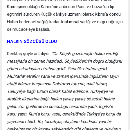
Kardeşinin olduğu Kahire’nin ardından Paris ve Lozan’da tıp
eğitimini sürdüren Küçük dâhiliye uzmanı olarak Kıbrıs’a döndü.
Halkın bedensel sağlığı kadar toplumsal varlığı ve özgürlüğü için
de mücadeleye başladı.
HALKIN SÖZCÜSÜ OLDU
Denktaş şöyle anlatıyor:
“Dr. Küçük gazetesiyle halka verdiği
mesajlarla bir zemin hazırladı. Söylediklerinin doğru olduğunu
gören arkadaşları etrafına geldi. Gençlik etrafına geldi.
Muhtarlar etrafını sardı ve zaman içerisinde İngilizlerin tayin
ettiği liderler karşısında Doktorun tutumu, milli tutum,
Türkiye’ye bağlı tutum olarak kabul edilince, Türkiye’ye ve
Atatürk ilkelerine bağlı halkın yavaş yavaş sözcüsü haline
geldi. Zor günlerde bu sözcülüğü cesaretle yaptı. İngiliz’e
karşı yaptı, Rum’a karşı yaptı, gerektiğinde Türkiye’ye karşı da
yapmasını bildi. Bu, tabiatıyla, olayların kendisini yani bir
heykeltıraşın bir kayayı şekillendirir gibi olayların ve olayların