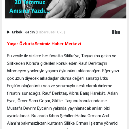
Erkek
|
Kadın
(Haberi Sesli Oku)
Yaşar Öztürk/Sesimiz Haber Merkezi
Bu vesile ile sizlere her fırsatta Silifke’ye, Taşucu’na gelen ve
Silifke’den Kıbrıs’a gidenleri konuk eden Rauf Denktaş’ın
bilinmeyen yönleriyle yaşam öyküsünü aktaracağım. Eğer yazı
çok uzun diyecek arkadaşlar olursa değerli sanatçı Utku
Erişik’in olağanüstü ses ve yorumuyla sesli olarak dinleme
fırsatını sunacağız. Rauf Denktaş, Kıbrıs Barış Harekâtı, Aslan
Eyce, Ömer Sami Coşar, Silifke, Taşucu konularında ise
Mustafa Devrim Eyce’nin yakında yayınlanacak anıları bizi
aydınlatacak. Bu arada Kıbrıs Şehitleri Hatıra Ormanı Anıt
Alanı’nı bakımsızlıktan kurtaran Silifke Orman İşletme yönetici