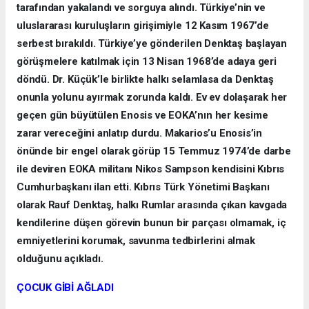
tarafından yakalandı ve sorguya alındı. Türkiye’nin ve
uluslararası kuruluşların girişimiyle 12 Kasım 1967’de
serbest bırakıldı. Türkiye’ye gönderilen Denktaş başlayan
görüşmelere katılmak için 13 Nisan 1968’de adaya geri
döndü. Dr. Küçük’le birlikte halkı selamlasa da Denktaş
onunla yolunu ayırmak zorunda kaldı. Ev ev dolaşarak her
geçen gün büyütülen Enosis ve EOKA’nın her kesime
zarar vereceğini anlatıp durdu. Makarios’u Enosis’in
önünde bir engel olarak görüp 15 Temmuz 1974’de darbe
ile deviren EOKA militanı Nikos Sampson kendisini Kıbrıs
Cumhurbaşkanı ilan etti. Kıbrıs Türk Yönetimi Başkanı
olarak Rauf Denktaş, halkı Rumlar arasında çıkan kavgada
kendilerine düşen görevin bunun bir parçası olmamak, iç
emniyetlerini korumak, savunma tedbirlerini almak
olduğunu açıkladı.
ÇOCUK GİBİ AĞLADI