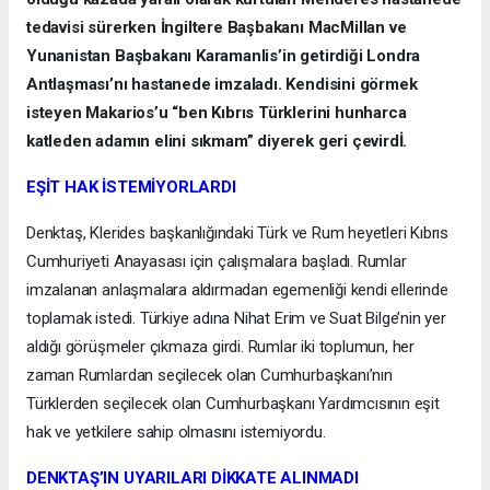
tedavisi sürerken İngiltere Başbakanı MacMillan ve
Yunanistan Başbakanı Karamanlis’in getirdiği Londra
Antlaşması’nı hastanede imzaladı. Kendisini görmek
isteyen Makarios’u “ben Kıbrıs Türklerini hunharca
katleden adamın elini sıkmam” diyerek geri çevirdİ.
EŞİT HAK İSTEMİYORLARDI
Denktaş, Klerides başkanlığındaki Türk ve Rum heyetleri Kıbrıs
Cumhuriyeti Anayasası için çalışmalara başladı. Rumlar
imzalanan anlaşmalara aldırmadan egemenliği kendi ellerinde
toplamak istedi. Türkiye adına Nihat Erim ve Suat Bilge’nin yer
aldığı görüşmeler çıkmaza girdi. Rumlar iki toplumun, her
zaman Rumlardan seçilecek olan Cumhurbaşkanı’nın
Türklerden seçilecek olan Cumhurbaşkanı Yardımcısının eşit
hak ve yetkilere sahip olmasını istemiyordu.
DENKTAŞ’IN UYARILARI DİKKATE ALINMADI