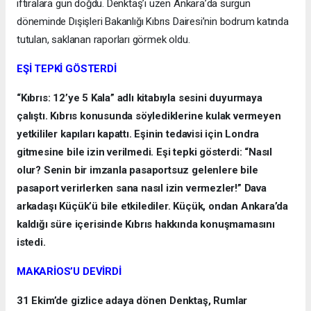
iftiralara gün doğdu. Denktaş’ı üzen Ankara’da sürgün
döneminde Dışişleri Bakanlığı Kıbrıs Dairesi’nin bodrum katında
tutulan, saklanan raporları görmek oldu.
EŞİ TEPKİ GÖSTERDİ
“Kıbrıs: 12’ye 5 Kala” adlı kitabıyla sesini duyurmaya
çalıştı. Kıbrıs konusunda söylediklerine kulak vermeyen
yetkililer kapıları kapattı. Eşinin tedavisi için Londra
gitmesine bile izin verilmedi. Eşi tepki gösterdi: “Nasıl
olur? Senin bir imzanla pasaportsuz gelenlere bile
pasaport verirlerken sana nasıl izin vermezler!” Dava
arkadaşı Küçük’ü bile etkilediler. Küçük, ondan Ankara’da
kaldığı süre içerisinde Kıbrıs hakkında konuşmamasını
istedi.
MAKARİOS’U DEVİRDİ
31 Ekim’de gizlice adaya dönen Denktaş, Rumlar