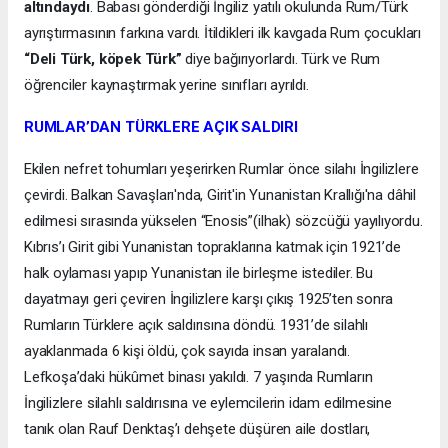
altındaydı
. Babası gönderdiği İngiliz yatılı okulunda Rum/Türk
ayrıştırmasının farkına vardı. İtildikleri ilk kavgada Rum çocukları
“Deli Türk, köpek Türk”
diye bağırıyorlardı. Türk ve Rum
öğrenciler kaynaştırmak yerine sınıfları ayrıldı.
RUMLAR’DAN TÜRKLERE AÇIK SALDIRI
Ekilen nefret tohumları yeşerirken Rumlar önce silahı İngilizlere
çevirdi. Balkan Savaşları'nda, Girit'in Yunanistan Krallığı'na dâhil
edilmesi sırasında yükselen “Enosis”(ilhak) sözcüğü yayılıyordu.
Kıbrıs’ı Girit gibi Yunanistan topraklarına katmak için 1921’de
halk oylaması yapıp Yunanistan ile birleşme istediler. Bu
dayatmayı geri çeviren İngilizlere karşı çıkış 1925’ten sonra
Rumların Türklere açık saldırısına döndü. 1931’de silahlı
ayaklanmada 6 kişi öldü, çok sayıda insan yaralandı.
Lefkoşa’daki hükûmet binası yakıldı. 7 yaşında Rumların
İngilizlere silahlı saldırısına ve eylemcilerin idam edilmesine
tanık olan Rauf Denktaş’ı dehşete düşüren aile dostları,