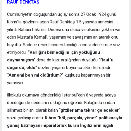
RAUF DENKTAŞ
Cumhuriyet’in doğuşundan üç ay sonra 27 Ocak 1924 günü
Kıbrıs’ta gözlerini açan Rauf Denktaş 1.5 yaşında annesini
yitirdi. Babası hâkimdi. Dedesi onu ulusu ve ülkesini yoktan var
eden Mustafa Kemal’i, yaşamını ve savaşımını anlatarak onu
büyüttü. Sadece resimlerinden tanıdığı annesinden kimse söz
etmiyordu.
“Varlığını bilmediğim için yokluğunu
duymamıştım”
dese de kapı aralığından duyduğu
“Rauf’u
doğurdu, öldü”
sözleri yaşamı boyunca aklını kurcaladı.
“Annemi ben mi öldürdüm?”
kuşkusu kapanmayan bir
yarasıydı.
İlkokulu okumaya gönderildiği İstanbul’dan 6 yaşında adaya
döndüğünde dedesinin öldüğünü öğrendi. Kulağında ondan
silinmez bir anı olarak kalan
“gittiler ama tekrar gelecekler”
sözü çınlayıp durdu.
Kıbrıs “böl, parçala, yönet” politikasıyla
güneş batmayan imparatorluk kuran İngilizlerin işgali