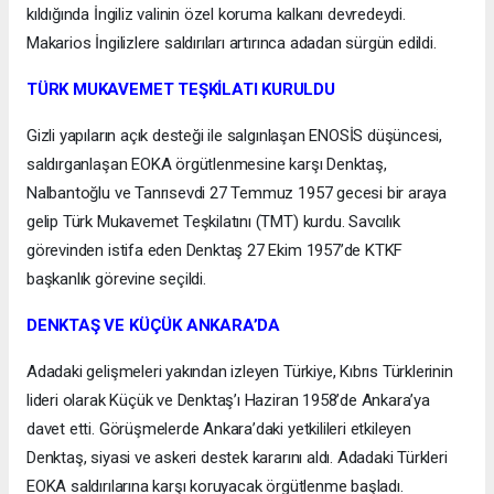
kıldığında İngiliz valinin özel koruma kalkanı devredeydi.
Makarios İngilizlere saldırıları artırınca adadan sürgün edildi.
TÜRK MUKAVEMET TEŞKİLATI KURULDU
Gizli yapıların açık desteği ile salgınlaşan ENOSİS düşüncesi,
saldırganlaşan EOKA örgütlenmesine karşı Denktaş,
Nalbantoğlu ve Tanrısevdi 27 Temmuz 1957 gecesi bir araya
gelip Türk Mukavemet Teşkilatını (TMT) kurdu. Savcılık
görevinden istifa eden Denktaş 27 Ekim 1957’de KTKF
başkanlık görevine seçildi.
DENKTAŞ VE KÜÇÜK ANKARA’DA
Adadaki gelişmeleri yakından izleyen Türkiye, Kıbrıs Türklerinin
lideri olarak Küçük ve Denktaş’ı Haziran 1958’de Ankara’ya
davet etti. Görüşmelerde Ankara’daki yetkilileri etkileyen
Denktaş, siyasi ve askeri destek kararını aldı. Adadaki Türkleri
EOKA saldırılarına karşı koruyacak örgütlenme başladı.