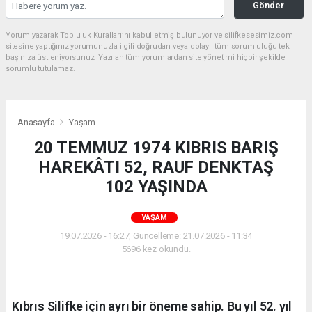
Gönder
Yorum yazarak Topluluk Kuralları’nı kabul etmiş bulunuyor ve silifkesesimiz.com
sitesine yaptığınız yorumunuzla ilgili doğrudan veya dolaylı tüm sorumluluğu tek
başınıza üstleniyorsunuz. Yazılan tüm yorumlardan site yönetimi hiçbir şekilde
sorumlu tutulamaz.
Anasayfa
Yaşam
20 TEMMUZ 1974 KIBRIS BARIŞ
HAREKÂTI 52, RAUF DENKTAŞ
102 YAŞINDA
YAŞAM
19.07.2026 - 16:27, Güncelleme: 21.07.2026 - 11:34
5696 kez okundu.
Kıbrıs Silifke için ayrı bir öneme sahip. Bu yıl 52. yıl