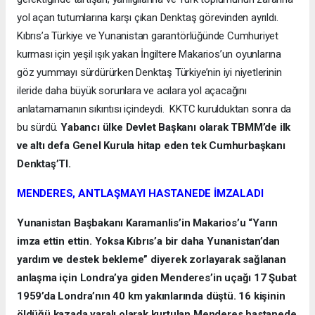
yol açan tutumlarına karşı çıkan Denktaş görevinden ayrıldı.
Kıbrıs’a Türkiye ve Yunanistan garantörlüğünde Cumhuriyet
kurması için yeşil ışık yakan İngiltere Makarios’un oyunlarına
göz yummayı sürdürürken Denktaş Türkiye’nin iyi niyetlerinin
ileride daha büyük sorunlara ve acılara yol açacağını
anlatamamanın sıkıntısı içindeydi. KKTC kurulduktan sonra da
bu sürdü.
Yabancı ülke Devlet Başkanı olarak TBMM’de ilk
ve altı defa Genel Kurula hitap eden tek Cumhurbaşkanı
Denktaş’TI.
MENDERES, ANTLAŞMAYI HASTANEDE İMZALADI
Yunanistan Başbakanı Karamanlis’in Makarios’u “Yarın
imza ettin ettin. Yoksa Kıbrıs’a bir daha Yunanistan’dan
yardım ve destek bekleme” diyerek zorlayarak sağlanan
anlaşma için Londra’ya giden Menderes’in uçağı 17 Şubat
1959’da Londra’nın 40 km yakınlarında düştü. 16 kişinin
öldüğü kazada yaralı olarak kurtulan Menderes hastanede