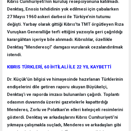
Kıbrıs Cumhuriyeti’nin kuruluş resepsiyonuna katılmadı.
Denktaş, Enosis tehdidinin yok edilmesi için çabalarken
27 Mayıs 1960 askeri darbesi ile Türkiye’nin tutumu
değişti. Yarbay olarak gittiği Kıbrıs’ta TMT örgütleyen Rıza
Vuruşkan Generalliğe terfi ettiğini yazısıyla geri çağrıldığı
karargâhtan içeriye bile alınmadı. Kıbrıslılar, özellikle
Denktaş “Menderesçi” damgası vurularak cezalandırılmak
istendi.
KIBRIS TÜRKLERİ, 60 İHTİLALİ İLE 22 YIL KAYBETTİ
Dr. Küçük’ün bilgisi ve himayesinde hazırlanan Türklerinin
endişelerini dile getiren raporu okuyan Büyükelçi,
Denktaş’ı ve raporda imzası bulunanları çağırdı. Toplantı
odasının duvarında üzerini gazetelerle kapattırdığı
Menderes, Zorlu ve Polatkan’ın elleri kelepçeli resimlerini
gösterdi. Denktaş ve arkadaşlarını Kıbrıs Cumhuriyeti’ni
yıkmaya çalışmakla suçladı, Menderes ve arkadaşları gibi