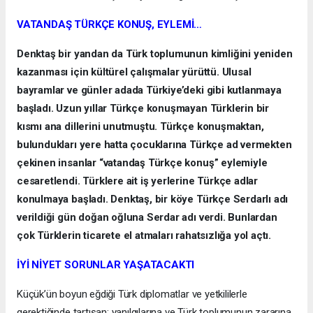
VATANDAŞ TÜRKÇE KONUŞ, EYLEMİ…
Denktaş bir yandan da Türk toplumunun kimliğini yeniden
kazanması için kültürel çalışmalar yürüttü. Ulusal
bayramlar ve günler adada Türkiye’deki gibi kutlanmaya
başladı. Uzun yıllar Türkçe konuşmayan Türklerin bir
kısmı ana dillerini unutmuştu. Türkçe konuşmaktan,
bulundukları yere hatta çocuklarına Türkçe ad vermekten
çekinen insanlar “vatandaş Türkçe konuş” eylemiyle
cesaretlendi. Türklere ait iş yerlerine Türkçe adlar
konulmaya başladı. Denktaş, bir köye Türkçe Serdarlı adı
verildiği gün doğan oğluna Serdar adı verdi. Bunlardan
çok Türklerin ticarete el atmaları rahatsızlığa yol açtı.
İYİ NİYET SORUNLAR YAŞATACAKTI
Küçük’ün boyun eğdiği Türk diplomatlar ve yetkililerle
gerektiğinde tartışan; yanılgılarına ve Türk toplumunun zararına