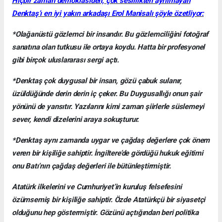
Hiçbir zaman demokrasiden, çok seslilikten ayrılmayan
Denktaş’ı en iyi yakın arkadaşı Erol Manisalı şöyle özetliyor:
*Olağanüstü gözlemci bir insandır. Bu gözlemciliğini fotoğraf
sanatına olan tutkusu ile ortaya koydu. Hatta bir profesyonel
gibi birçok uluslararası sergi açtı.
*Denktaş çok duygusal bir insan, gözü çabuk sulanır,
üzüldüğünde derin derin iç çeker. Bu Duygusallığı onun şair
yönünü de yansıtır. Yazılarını kimi zaman şiirlerle süslemeyi
sever, kendi dizelerini araya sokuşturur.
*Denktaş aynı zamanda uygar ve çağdaş değerlere çok önem
veren bir kişiliğe sahiptir. İngiltere’de gördüğü hukuk eğitimi
onu Batı’nın çağdaş değerleri ile bütünleştirmiştir.
Atatürk ilkelerini ve Cumhuriyet’in kuruluş felsefesini
özümsemiş bir kişiliğe sahiptir. Özde Atatürkçü bir siyasetçi
olduğunu hep göstermiştir. Gözünü açtığından beri politika