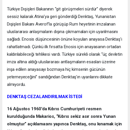
Türkiye Dışişleri Bakanının “git görüşmeleri sürdür” diyerek
sessiz kalarak Atina’ya geri gönderdiği Denktaş, Yunanistan
Dışişleri Bakanı Averof’la görüşüp Rum heyetinin imzalanan
uluslararası anlaşmaların dışına çıkmamaları için uyarılmasını
sağladı. Enosis düşüncesinin önüne koyulan anayasa Denktaş’ı
rahatlatmadı. Çünkü ilk fırsatta Enosis için anayasanın ortadan
kaldırılabileceği tehlikesi vardı. Türkiye sürekli olarak “üç devletin
imza altına aldığı uluslararası antlaşmaların esasları üzerine
inşa edilen anayasayı bozmaya hiç kimsenin gücünün
yetemeyeceğini” sandığından Denktaş’ın uyarılarını dikkate
almıyordu.
DENKTAŞ CEZALANDIRILMAK İSTEDİ
16 Ağustos 1960’da Kıbrıs Cumhuriyeti resmen
kurulduğunda Makarios, “Kıbrıs sekiz asır sonra Yunan
olmuştur” açıklamasını yapınca Denktaş, onu kınamak için