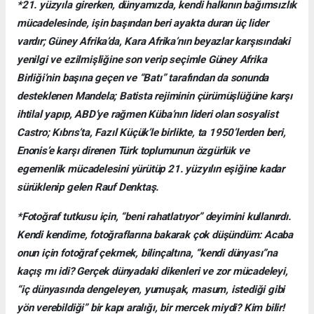
*21. yüzyıla girerken, dünyamızda, kendi halkının bağımsızlık
mücadelesinde, işin başından beri ayakta duran üç lider
vardır; Güney Afrika’da, Kara Afrika’nın beyazlar karşısındaki
yenilgi ve ezilmişliğine son verip seçimle Güney Afrika
Birliği’nin başına geçen ve “Batı” tarafından da sonunda
desteklenen Mandela; Batista rejiminin çürümüşlüğüne karşı
ihtilal yapıp, ABD’ye rağmen Küba’nın lideri olan sosyalist
Castro; Kıbrıs’ta, Fazıl Küçük’le birlikte, ta 1950’lerden beri,
Enonis’e karşı direnen Türk toplumunun özgürlük ve
egemenlik mücadelesini yürütüp 21. yüzyılın eşiğine kadar
sürüklenip gelen Rauf Denktaş.
*Fotoğraf tutkusu için, “beni rahatlatıyor” deyimini kullanırdı.
Kendi kendime, fotoğraflarına bakarak çok düşündüm: Acaba
onun için fotoğraf çekmek, bilinçaltına, “kendi dünyası”na
kaçış mı idi? Gerçek dünyadaki dikenleri ve zor mücadeleyi,
“iç dünyasında dengeleyen, yumuşak, masum, istediği gibi
yön verebildiği” bir kapı aralığı, bir mercek miydi? Kim bilir!