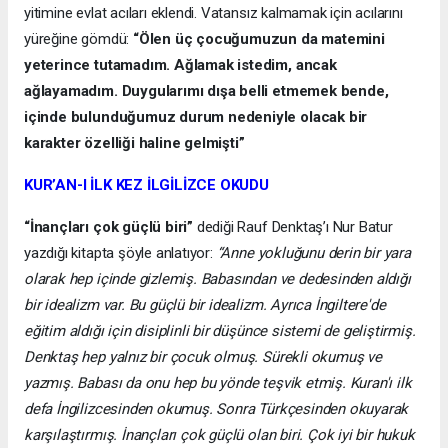
yitimine evlat acıları eklendi. Vatansız kalmamak için acılarını
yüreğine gömdü:
“Ölen üç çocuğumuzun da matemini
yeterince tutamadım. Ağlamak istedim, ancak
ağlayamadım. Duygularımı dışa belli etmemek bende,
içinde bulunduğumuz durum nedeniyle olacak bir
karakter özelliği haline gelmişti”
KUR’AN-I İLK KEZ İLGİLİZCE OKUDU
“İnançları çok güçlü biri”
dediği Rauf Denktaş’ı Nur Batur
yazdığı kitapta şöyle anlatıyor:
“Anne yokluğunu derin bir yara
olarak hep içinde gizlemiş. Babasından ve dedesinden aldığı
bir idealizm var. Bu güçlü bir idealizm. Ayrıca İngiltere'de
eğitim aldığı için disiplinli bir düşünce sistemi de geliştirmiş.
Denktaş hep yalnız bir çocuk olmuş. Sürekli okumuş ve
yazmış. Babası da onu hep bu yönde teşvik etmiş. Kuran'ı ilk
defa İngilizcesinden okumuş. Sonra Türkçesinden okuyarak
karşılaştırmış. İnançları çok güçlü olan biri. Çok iyi bir hukuk