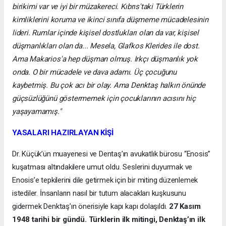
birikimi var ve iyi bir müzakereci. Kıbrıs'taki Türklerin
kimliklerini koruma ve ikinci sınıfa düşmeme mücadelesinin
lideri. Rumlar içinde kişisel dostlukları olan da var, kişisel
düşmanlıkları olan da... Mesela, Glafkos Klerides ile dost.
Ama Makarios'a hep düşman olmuş. Irkçı düşmanlık yok
onda. O bir mücadele ve dava adamı. Üç çocuğunu
kaybetmiş. Bu çok acı bir olay. Ama Denktaş halkın önünde
güçsüzlüğünü göstermemek için çocuklarının acısını hiç
yaşayamamış."
YASALARI HAZIRLAYAN KİŞİ
Dr. Küçük’ün muayenesi ve Dentaş’ın avukatlık bürosu “Enosis”
kuşatması altındakilere umut oldu. Seslerini duyurmak ve
Enosis’e tepkilerini dile getirmek için bir miting düzenlemek
istediler. İnsanların nasıl bir tutum alacakları kuşkusunu
gidermek Denktaş’ın önerisiyle kapı kapı dolaşıldı.
27 Kasım
1948 tarihi bir gündü. Türklerin ilk mitingi, Denktaş’ın ilk