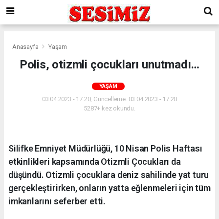
Anasayfa
Yaşam
Polis, otizmli çocukları unutmadı…
YAŞAM
03.04.2023 - 17:20, Güncelleme: 03.04.2023 - 17:20
5287+ kez okundu.
Silifke Emniyet Müdürlüğü, 10 Nisan Polis Haftası
etkinlikleri kapsamında Otizmli Çocukları da
düşündü. Otizmli çocuklara deniz sahilinde yat turu
gerçekleştirirken, onların yatta eğlenmeleri için tüm
imkanlarını seferber etti.