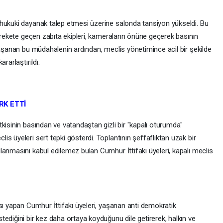
hukuki dayanak talep etmesi üzerine salonda tansiyon yükseldi. Bu
harekete geçen zabıta ekipleri, kameraların önüne geçerek basının
Yaşanan bu müdahalenin ardından, meclis yönetimince acil bir şekilde
rarlaştırıldı.
RK ETTİ
kisinin basından ve vatandaştan gizli bir "kapalı oturumda"
s üyeleri sert tepki gösterdi. Toplantının şeffaflıktan uzak bir
anmasını kabul edilemez bulan Cumhur İttifakı üyeleri, kapalı meclis
sı yapan Cumhur İttifakı üyeleri, yaşanan anti demokratik
ediğini bir kez daha ortaya koyduğunu dile getirerek, halkın ve