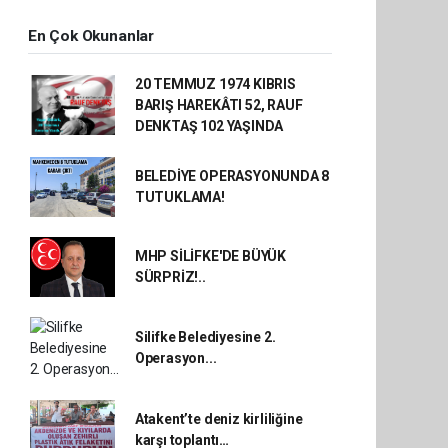
En Çok Okunanlar
20 TEMMUZ 1974 KIBRIS
BARIŞ HAREKÂTI 52, RAUF
DENKTAŞ 102 YAŞINDA
BELEDİYE OPERASYONUNDA 8
TUTUKLAMA!
MHP SİLİFKE'DE BÜYÜK
SÜRPRİZ!..
Silifke Belediyesine 2.
Operasyon...
Atakent’te deniz kirliliğine
karşı toplantı…