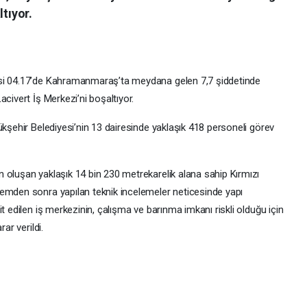
ltıyor.
esi 04.17’de Kahramanmaraş’ta meydana gelen 7,7 şiddetinde
civert İş Merkezi’ni boşaltıyor.
ükşehir Belediyesi’nin 13 dairesinde yaklaşık 418 personeli görev
 oluşan yaklaşık 14 bin 230 metrekarelik alana sahip Kırmızı
remden sonra yapılan teknik incelemeler neticesinde yapı
t edilen iş merkezinin, çalışma ve barınma imkanı riskli olduğu için
ar verildi.