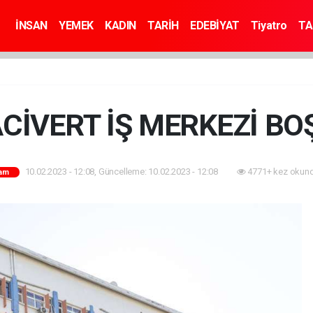
İNSAN
YEMEK
KADIN
TARİH
EDEBİYAT
Tiyatro
TA
ACİVERT İŞ MERKEZİ BO
10.02.2023 - 12:08, Güncelleme: 10.02.2023 - 12:08
4771+ kez okund
am