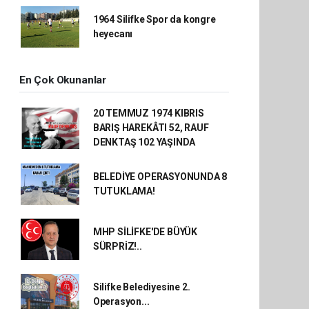
1964 Silifke Spor da kongre
heyecanı
En Çok Okunanlar
20 TEMMUZ 1974 KIBRIS
BARIŞ HAREKÂTI 52, RAUF
DENKTAŞ 102 YAŞINDA
BELEDİYE OPERASYONUNDA 8
TUTUKLAMA!
MHP SİLİFKE'DE BÜYÜK
SÜRPRİZ!..
Silifke Belediyesine 2.
Operasyon...