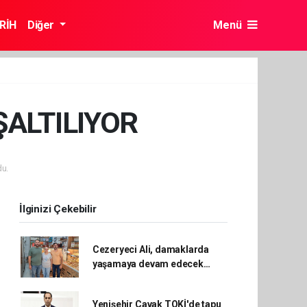
RİH
Diğer
Menü
ŞALTILIYOR
u.
İlginizi Çekebilir
Cezeryeci Ali, damaklarda
yaşamaya devam edecek…
Yenişehir Çavak TOKİ'de tapu