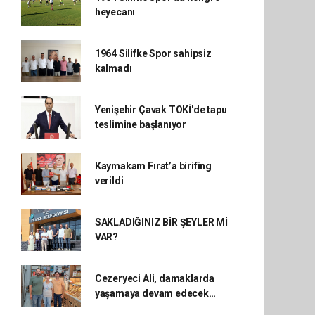
heyecanı
1964 Silifke Spor sahipsiz
kalmadı
Yenişehir Çavak TOKİ'de tapu
teslimine başlanıyor
Kaymakam Fırat’a birifing
verildi
SAKLADIĞINIZ BİR ŞEYLER Mİ
VAR?
Cezeryeci Ali, damaklarda
yaşamaya devam edecek…