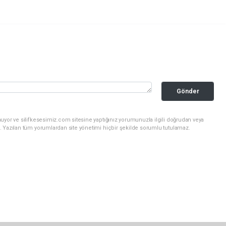
Gönder
uyor ve silifkesesimiz.com sitesine yaptığınız yorumunuzla ilgili doğrudan veya
. Yazılan tüm yorumlardan site yönetimi hiçbir şekilde sorumlu tutulamaz.