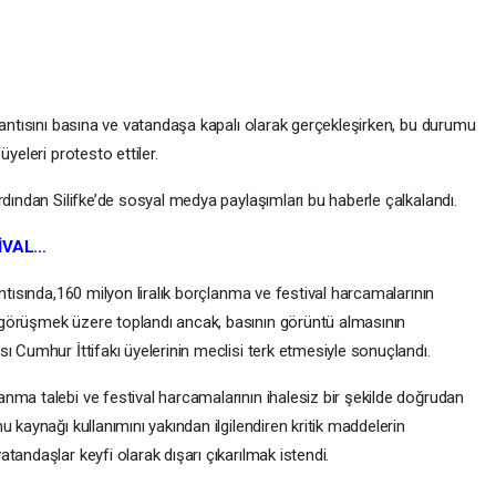
lantısını basına ve vatandaşa kapalı olarak gerçekleşirken, bu durumu
yeleri protesto ettiler.
rdından Silifke’de sosyal medya paylaşımları bu haberle çalkalandı.
İVAL…
ntısında,160 milyon liralık borçlanma ve festival harcamalarının
görüşmek üzere toplandı ancak, basının görüntü almasının
ı Cumhur İttifakı üyelerinin meclisi terk etmesiyle sonuçlandı.
nma talebi ve festival harcamalarının ihalesiz bir şekilde doğrudan
 kaynağı kullanımını yakından ilgilendiren kritik maddelerin
tandaşlar keyfi olarak dışarı çıkarılmak istendi.