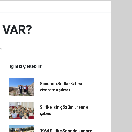
İ VAR?
du.
İlginizi Çekebilir
Sonunda Silifke Kalesi
ziyarete açılıyor
Silifke için çözüm üretme
çabası
1964 Silifke Spor da kongre