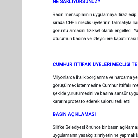
NE SAKLIYORSUNUZ?
Basın mensuplarının uygulamaya itiraz edip 
sırada CHP'li meclis üyelerinin talimatıyla 
görüntü almasını fiziksel olarak engelledi. 
oturumun basına ve izleyicilere kapatılması ka
CUMHUR İTTİFAKI ÜYELERİ MECLİSİ TE
Milyonlarca liralık borçlanma ve harcama yet
görüşülmek istenmesine Cumhur İttifakı mecli
şekilde yürütülmesini ve basına sansür uygul
kararını protesto ederek salonu terk etti.
BASIN AÇIKLAMASI
Silifke Belediyesi önünde bir basın açıklama
uygulamanın yasakçı zihniyetin ne yapmak ist