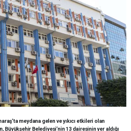
raş’ta meydana gelen ve yıkıcı etkileri olan
, Büyükşehir Belediyesi’nin 13 dairesinin yer aldığı