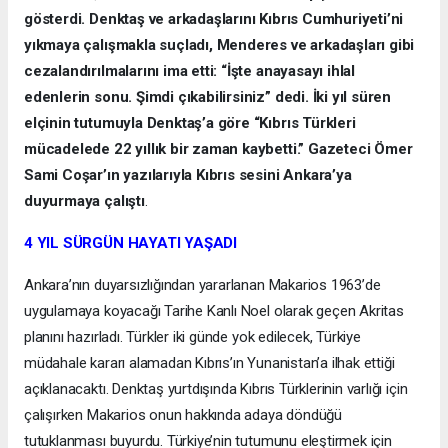
gösterdi. Denktaş ve arkadaşlarını Kıbrıs Cumhuriyeti’ni
yıkmaya çalışmakla suçladı, Menderes ve arkadaşları gibi
cezalandırılmalarını ima etti: “İşte anayasayı ihlal
edenlerin sonu. Şimdi çıkabilirsiniz” dedi. İki yıl süren
elçinin tutumuyla Denktaş’a göre “Kıbrıs Türkleri
mücadelede 22 yıllık bir zaman kaybetti.” Gazeteci Ömer
Sami Coşar’ın yazılarıyla Kıbrıs sesini Ankara’ya
duyurmaya çalıştı
.
4 YIL SÜRGÜN HAYATI YAŞADI
Ankara’nın duyarsızlığından yararlanan Makarios 1963’de
uygulamaya koyacağı Tarihe Kanlı Noel olarak geçen Akritas
planını hazırladı. Türkler iki günde yok edilecek, Türkiye
müdahale kararı alamadan Kıbrıs’ın Yunanistan’a ilhak ettiği
açıklanacaktı. Denktaş yurtdışında Kıbrıs Türklerinin varlığı için
çalışırken Makarios onun hakkında adaya döndüğü
tutuklanması buyurdu. Türkiye’nin tutumunu eleştirmek için