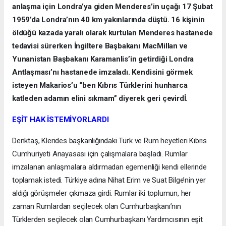
anlaşma için Londra’ya giden Menderes’in uçağı 17 Şubat
1959’da Londra’nın 40 km yakınlarında düştü. 16 kişinin
öldüğü kazada yaralı olarak kurtulan Menderes hastanede
tedavisi sürerken İngiltere Başbakanı MacMillan ve
Yunanistan Başbakanı Karamanlis’in getirdiği Londra
Antlaşması’nı hastanede imzaladı. Kendisini görmek
isteyen Makarios’u “ben Kıbrıs Türklerini hunharca
katleden adamın elini sıkmam” diyerek geri çevirdİ.
EŞİT HAK İSTEMİYORLARDI
Denktaş, Klerides başkanlığındaki Türk ve Rum heyetleri Kıbrıs
Cumhuriyeti Anayasası için çalışmalara başladı. Rumlar
imzalanan anlaşmalara aldırmadan egemenliği kendi ellerinde
toplamak istedi. Türkiye adına Nihat Erim ve Suat Bilge’nin yer
aldığı görüşmeler çıkmaza girdi. Rumlar iki toplumun, her
zaman Rumlardan seçilecek olan Cumhurbaşkanı’nın
Türklerden seçilecek olan Cumhurbaşkanı Yardımcısının eşit