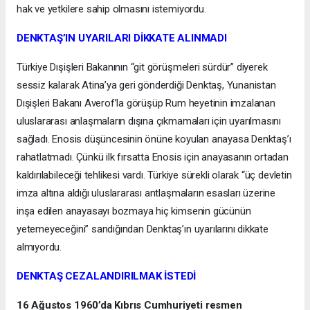
hak ve yetkilere sahip olmasını istemiyordu.
DENKTAŞ’IN UYARILARI DİKKATE ALINMADI
Türkiye Dışişleri Bakanının “git görüşmeleri sürdür” diyerek
sessiz kalarak Atina’ya geri gönderdiği Denktaş, Yunanistan
Dışişleri Bakanı Averof’la görüşüp Rum heyetinin imzalanan
uluslararası anlaşmaların dışına çıkmamaları için uyarılmasını
sağladı. Enosis düşüncesinin önüne koyulan anayasa Denktaş’ı
rahatlatmadı. Çünkü ilk fırsatta Enosis için anayasanın ortadan
kaldırılabileceği tehlikesi vardı. Türkiye sürekli olarak “üç devletin
imza altına aldığı uluslararası antlaşmaların esasları üzerine
inşa edilen anayasayı bozmaya hiç kimsenin gücünün
yetemeyeceğini” sandığından Denktaş’ın uyarılarını dikkate
almıyordu.
DENKTAŞ CEZALANDIRILMAK İSTEDİ
16 Ağustos 1960’da Kıbrıs Cumhuriyeti resmen