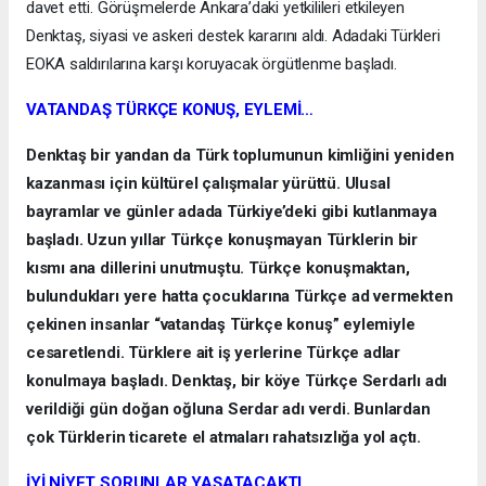
davet etti. Görüşmelerde Ankara’daki yetkilileri etkileyen
Denktaş, siyasi ve askeri destek kararını aldı. Adadaki Türkleri
EOKA saldırılarına karşı koruyacak örgütlenme başladı.
VATANDAŞ TÜRKÇE KONUŞ, EYLEMİ…
Denktaş bir yandan da Türk toplumunun kimliğini yeniden
kazanması için kültürel çalışmalar yürüttü. Ulusal
bayramlar ve günler adada Türkiye’deki gibi kutlanmaya
başladı. Uzun yıllar Türkçe konuşmayan Türklerin bir
kısmı ana dillerini unutmuştu. Türkçe konuşmaktan,
bulundukları yere hatta çocuklarına Türkçe ad vermekten
çekinen insanlar “vatandaş Türkçe konuş” eylemiyle
cesaretlendi. Türklere ait iş yerlerine Türkçe adlar
konulmaya başladı. Denktaş, bir köye Türkçe Serdarlı adı
verildiği gün doğan oğluna Serdar adı verdi. Bunlardan
çok Türklerin ticarete el atmaları rahatsızlığa yol açtı.
İYİ NİYET SORUNLAR YAŞATACAKTI