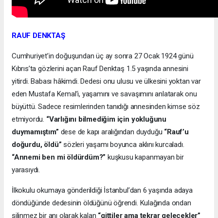
RAUF DENKTAŞ
Cumhuriyet’in doğuşundan üç ay sonra 27 Ocak 1924 günü
Kıbrıs’ta gözlerini açan Rauf Denktaş 1.5 yaşında annesini
yitirdi. Babası hâkimdi. Dedesi onu ulusu ve ülkesini yoktan var
eden Mustafa Kemal’i, yaşamını ve savaşımını anlatarak onu
büyüttü. Sadece resimlerinden tanıdığı annesinden kimse söz
etmiyordu.
“Varlığını bilmediğim için yokluğunu
duymamıştım”
dese de kapı aralığından duyduğu
“Rauf’u
doğurdu, öldü”
sözleri yaşamı boyunca aklını kurcaladı.
“Annemi ben mi öldürdüm?”
kuşkusu kapanmayan bir
yarasıydı.
İlkokulu okumaya gönderildiği İstanbul’dan 6 yaşında adaya
döndüğünde dedesinin öldüğünü öğrendi. Kulağında ondan
silinmez bir anı olarak kalan
“gittiler ama tekrar gelecekler”