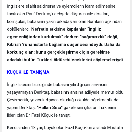
İngilizlere silahlı saldırısına ve eylemcilerin idam edilmesine
tanık olan Rauf Denktaş’ı dehşete düşüren aile dostları,
komşuları, babasının yakın arkadaşları olan Rumların ağzından
dökülenlerdi.
Nefretin etkisine kapılanlar “İngiliz
egemenliğinden kurtulmak” derken “bağımsızlık” değil,
Kıbrıs’ı Yunanistan’a bağlama düşüncesindeydi. Daha da
korkunç olan; bunu gerçekleştirmek için gerekirse
adadaki bütün Türkleri öldürebileceklerini söylemeleriydi.
KÜÇÜK İLE TANIŞMA
İngiliz lisesini bitirdiğinde babasını yitirdiği için sevincini
yaşayamayan Denktaş, babasının anısına adliyede memur oldu.
Çevirmenlik, yazıcılık dışında okuduğu okulda öğretmenlik de
yapan Denktaş;
“Halkın Sesi”
gazetesini çıkaran Türklerinin
lideri olan Dr. Fazıl Küçük ile tanıştı.
Kendisinden 18 yaş büyük olan Fazıl Küçük’ün asıl adı Mustafa