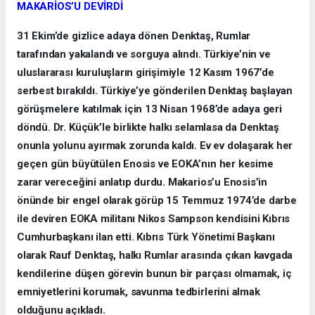
MAKARİOS’U DEVİRDİ
31 Ekim’de gizlice adaya dönen Denktaş, Rumlar
tarafından yakalandı ve sorguya alındı. Türkiye’nin ve
uluslararası kuruluşların girişimiyle 12 Kasım 1967’de
serbest bırakıldı. Türkiye’ye gönderilen Denktaş başlayan
görüşmelere katılmak için 13 Nisan 1968’de adaya geri
döndü. Dr. Küçük’le birlikte halkı selamlasa da Denktaş
onunla yolunu ayırmak zorunda kaldı. Ev ev dolaşarak her
geçen gün büyütülen Enosis ve EOKA’nın her kesime
zarar vereceğini anlatıp durdu. Makarios’u Enosis’in
önünde bir engel olarak görüp 15 Temmuz 1974’de darbe
ile deviren EOKA militanı Nikos Sampson kendisini Kıbrıs
Cumhurbaşkanı ilan etti. Kıbrıs Türk Yönetimi Başkanı
olarak Rauf Denktaş, halkı Rumlar arasında çıkan kavgada
kendilerine düşen görevin bunun bir parçası olmamak, iç
emniyetlerini korumak, savunma tedbirlerini almak
olduğunu açıkladı.