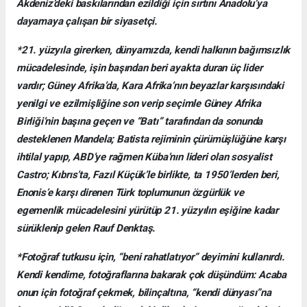
Akdeniz’deki baskılarından ezildiği için sırtını Anadolu’ya
dayamaya çalışan bir siyasetçi.
*21. yüzyıla girerken, dünyamızda, kendi halkının bağımsızlık
mücadelesinde, işin başından beri ayakta duran üç lider
vardır; Güney Afrika’da, Kara Afrika’nın beyazlar karşısındaki
yenilgi ve ezilmişliğine son verip seçimle Güney Afrika
Birliği’nin başına geçen ve “Batı” tarafından da sonunda
desteklenen Mandela; Batista rejiminin çürümüşlüğüne karşı
ihtilal yapıp, ABD’ye rağmen Küba’nın lideri olan sosyalist
Castro; Kıbrıs’ta, Fazıl Küçük’le birlikte, ta 1950’lerden beri,
Enonis’e karşı direnen Türk toplumunun özgürlük ve
egemenlik mücadelesini yürütüp 21. yüzyılın eşiğine kadar
sürüklenip gelen Rauf Denktaş.
*Fotoğraf tutkusu için, “beni rahatlatıyor” deyimini kullanırdı.
Kendi kendime, fotoğraflarına bakarak çok düşündüm: Acaba
onun için fotoğraf çekmek, bilinçaltına, “kendi dünyası”na