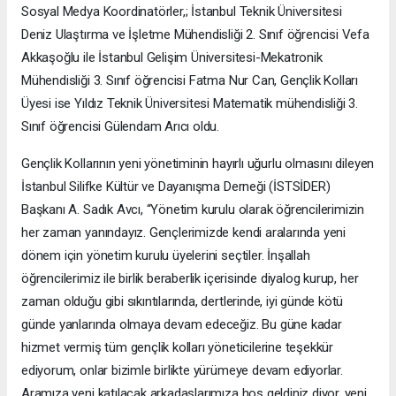
Sosyal Medya Koordinatörler,; İstanbul Teknik Üniversitesi
Deniz Ulaştırma ve İşletme Mühendisliği 2. Sınıf öğrencisi Vefa
Akkaşoğlu ile İstanbul Gelişim Üniversitesi-Mekatronik
Mühendisliği 3. Sınıf öğrencisi Fatma Nur Can, Gençlik Kolları
Üyesi ise Yıldız Teknik Üniversitesi Matematik mühendisliği 3.
Sınıf öğrencisi Gülendam Arıcı oldu.
Gençlik Kollarının yeni yönetiminin hayırlı uğurlu olmasını dileyen
İstanbul Silifke Kültür ve Dayanışma Derneği (İSTSİDER)
Başkanı A. Sadık Avcı, “Yönetim kurulu olarak öğrencilerimizin
her zaman yanındayız. Gençlerimizde kendi aralarında yeni
dönem için yönetim kurulu üyelerini seçtiler. İnşallah
öğrencilerimiz ile birlik beraberlik içerisinde diyalog kurup, her
zaman olduğu gibi sıkıntılarında, dertlerinde, iyi günde kötü
günde yanlarında olmaya devam edeceğiz. Bu güne kadar
hizmet vermiş tüm gençlik kolları yöneticilerine teşekkür
ediyorum, onlar bizimle birlikte yürümeye devam ediyorlar.
Aramıza yeni katılacak arkadaşlarımıza hoş geldiniz diyor, yeni