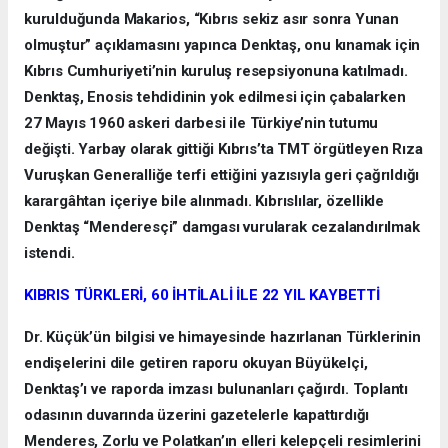
kurulduğunda Makarios, “Kıbrıs sekiz asır sonra Yunan
olmuştur” açıklamasını yapınca Denktaş, onu kınamak için
Kıbrıs Cumhuriyeti’nin kuruluş resepsiyonuna katılmadı.
Denktaş, Enosis tehdidinin yok edilmesi için çabalarken
27 Mayıs 1960 askeri darbesi ile Türkiye’nin tutumu
değişti. Yarbay olarak gittiği Kıbrıs’ta TMT örgütleyen Rıza
Vuruşkan Generalliğe terfi ettiğini yazısıyla geri çağrıldığı
karargâhtan içeriye bile alınmadı. Kıbrıslılar, özellikle
Denktaş “Menderesçi” damgası vurularak cezalandırılmak
istendi.
KIBRIS TÜRKLERİ, 60 İHTİLALİ İLE 22 YIL KAYBETTİ
Dr. Küçük’ün bilgisi ve himayesinde hazırlanan Türklerinin
endişelerini dile getiren raporu okuyan Büyükelçi,
Denktaş’ı ve raporda imzası bulunanları çağırdı. Toplantı
odasının duvarında üzerini gazetelerle kapattırdığı
Menderes, Zorlu ve Polatkan’ın elleri kelepçeli resimlerini