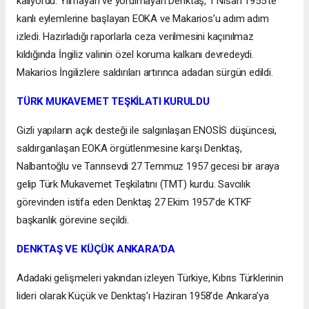
kalıyordu. Yılmayan ve yorulmayan Denktaş, 1 Nisan 1955’te
kanlı eylemlerine başlayan EOKA ve Makarios’u adım adım
izledi. Hazırladığı raporlarla ceza verilmesini kaçınılmaz
kıldığında İngiliz valinin özel koruma kalkanı devredeydi.
Makarios İngilizlere saldırıları artırınca adadan sürgün edildi.
TÜRK MUKAVEMET TEŞKİLATI KURULDU
Gizli yapıların açık desteği ile salgınlaşan ENOSİS düşüncesi,
saldırganlaşan EOKA örgütlenmesine karşı Denktaş,
Nalbantoğlu ve Tanrısevdi 27 Temmuz 1957 gecesi bir araya
gelip Türk Mukavemet Teşkilatını (TMT) kurdu. Savcılık
görevinden istifa eden Denktaş 27 Ekim 1957’de KTKF
başkanlık görevine seçildi.
DENKTAŞ VE KÜÇÜK ANKARA’DA
Adadaki gelişmeleri yakından izleyen Türkiye, Kıbrıs Türklerinin
lideri olarak Küçük ve Denktaş’ı Haziran 1958’de Ankara’ya