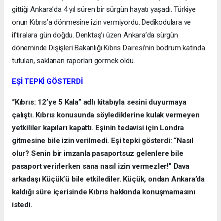
gittiği Ankara’da 4 yıl süren bir sürgün hayatı yaşadı. Türkiye
onun Kıbrıs’a dönmesine izin vermiyordu. Dedikodulara ve
iftiralara gün doğdu. Denktaş’ı üzen Ankara’da sürgün
döneminde Dışişleri Bakanlığı Kıbrıs Dairesi’nin bodrum katında
tutulan, saklanan raporları görmek oldu.
EŞİ TEPKİ GÖSTERDİ
“Kıbrıs: 12’ye 5 Kala” adlı kitabıyla sesini duyurmaya
çalıştı. Kıbrıs konusunda söylediklerine kulak vermeyen
yetkililer kapıları kapattı. Eşinin tedavisi için Londra
gitmesine bile izin verilmedi. Eşi tepki gösterdi: “Nasıl
olur? Senin bir imzanla pasaportsuz gelenlere bile
pasaport verirlerken sana nasıl izin vermezler!” Dava
arkadaşı Küçük’ü bile etkilediler. Küçük, ondan Ankara’da
kaldığı süre içerisinde Kıbrıs hakkında konuşmamasını
istedi.