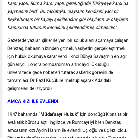
karşı yaptı, Rum’a karşı yaptı, gerektiğinde Türkiye’ye karşı da
yapmasını bildi. Bu, tabiatıyla, olayların kendisini yani bir
heykeltıraşın bir kayayı şekillendirir gibi olayların ve olayların
karşısında tutumun kendisini şekillendirmiş olmasıdır.”
Gazetede yazılar, şiirler ile yeni bir soluk alanı açamaya çalışan
Denktaş, babasının izinden gitmek, vasiyetini gerçekleştirmek
için hukuk okumaya karar verdi. İkinci Dünya Savaşı’nın en ağır
günleriydi. Londra bombardıman altındaydı. Okuduğu
üniversitede gece nöbetleri tutarak askerlik görevini de
tamamladı. Dr. Fazıl Küçük ile mektuplaşarak Ada’daki
gelişmeleri de izliyordu.
AMCA KIZI İLE EVLENDİ
1947 baharında
“Müdafaayı Hukuk”
için döndüğü Kıbrıs’ta bir
avukatlık bürosu açtı. İngilizce ve Rumcayı iyi bilen Denktaş
amcasının kızı Aydın Hanım ile evlendi. Üç oğlu ve üç kızı oldu.