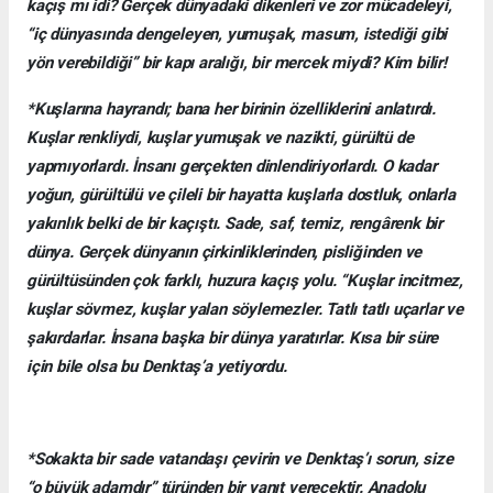
kaçış mı idi? Gerçek dünyadaki dikenleri ve zor mücadeleyi,
“iç dünyasında dengeleyen, yumuşak, masum, istediği gibi
yön verebildiği” bir kapı aralığı, bir mercek miydi? Kim bilir!
*Kuşlarına hayrandı; bana her birinin özelliklerini anlatırdı.
Kuşlar renkliydi, kuşlar yumuşak ve nazikti, gürültü de
yapmıyorlardı. İnsanı gerçekten dinlendiriyorlardı. O kadar
yoğun, gürültülü ve çileli bir hayatta kuşlarla dostluk, onlarla
yakınlık belki de bir kaçıştı. Sade, saf, temiz, rengârenk bir
dünya. Gerçek dünyanın çirkinliklerinden, pisliğinden ve
gürültüsünden çok farklı, huzura kaçış yolu. “Kuşlar incitmez,
kuşlar sövmez, kuşlar yalan söylemezler. Tatlı tatlı uçarlar ve
şakırdarlar. İnsana başka bir dünya yaratırlar. Kısa bir süre
için bile olsa bu Denktaş’a yetiyordu.
*Sokakta bir sade vatandaşı çevirin ve Denktaş’ı sorun, size
“o büyük adamdır” türünden bir yanıt verecektir. Anadolu