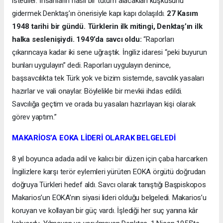
istediler. İnsanların nasıl bir tutum alacakları kuşkusunu
gidermek Denktaş’ın önerisiyle kapı kapı dolaşıldı.
27 Kasım
1948 tarihi bir gündü. Türklerin ilk mitingi, Denktaş’ın ilk
halka seslenişiydi. 1949’da savcı oldu:
“Raporları
çıkarıncaya kadar iki sene uğraştık. İngiliz idaresi “peki buyurun
bunları uygulayın” dedi. Raporları uygulayın denince,
başsavcılıkta tek Türk yok ve bizim sistemde, savcılık yasaları
hazırlar ve vali onaylar. Böylelikle bir mevkii ihdas edildi.
Savcılığa geçtim ve orada bu yasaları hazırlayan kişi olarak
görev yaptım.”
MAKARİOS’A EOKA LİDERİ OLARAK BELGELEDİ
8 yıl boyunca adada adil ve kalıcı bir düzen için çaba harcarken
İngilizlere karşı terör eylemleri yürüten EOKA örgütü doğrudan
doğruya Türkleri hedef aldı. Savcı olarak tanıştığı Başpiskopos
Makarios’un EOKA’nın siyasi lideri olduğu belgeledi. Makarios’u
koruyan ve kollayan bir güç vardı. İşlediği her suç yanına kâr