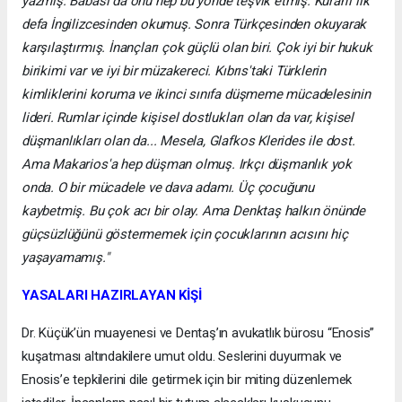
yazmış. Babası da onu hep bu yönde teşvik etmiş. Kuran'ı ilk
defa İngilizcesinden okumuş. Sonra Türkçesinden okuyarak
karşılaştırmış. İnançları çok güçlü olan biri. Çok iyi bir hukuk
birikimi var ve iyi bir müzakereci. Kıbrıs'taki Türklerin
kimliklerini koruma ve ikinci sınıfa düşmeme mücadelesinin
lideri. Rumlar içinde kişisel dostlukları olan da var, kişisel
düşmanlıkları olan da... Mesela, Glafkos Klerides ile dost.
Ama Makarios'a hep düşman olmuş. Irkçı düşmanlık yok
onda. O bir mücadele ve dava adamı. Üç çocuğunu
kaybetmiş. Bu çok acı bir olay. Ama Denktaş halkın önünde
güçsüzlüğünü göstermemek için çocuklarının acısını hiç
yaşayamamış."
YASALARI HAZIRLAYAN KİŞİ
Dr. Küçük’ün muayenesi ve Dentaş’ın avukatlık bürosu “Enosis”
kuşatması altındakilere umut oldu. Seslerini duyurmak ve
Enosis’e tepkilerini dile getirmek için bir miting düzenlemek