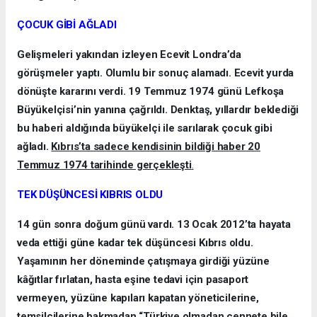
ÇOCUK GİBİ AĞLADI
Gelişmeleri yakından izleyen Ecevit Londra’da
görüşmeler yaptı. Olumlu bir sonuç alamadı. Ecevit yurda
dönüşte kararını verdi. 19 Temmuz 1974 günü Lefkoşa
Büyükelçisi’nin yanına çağrıldı. Denktaş, yıllardır beklediği
bu haberi aldığında büyükelçi ile sarılarak çocuk gibi
ağladı.
Kıbrıs’ta sadece kendisinin bildiği haber 20
Temmuz 1974 tarihinde gerçekleşti
.
TEK DÜŞÜNCESİ KIBRIS OLDU
14 gün sonra doğum günü vardı. 13 Ocak 2012’ta hayata
veda ettiği güne kadar tek düşüncesi Kıbrıs oldu.
Yaşamının her döneminde çatışmaya girdiği yüzüne
kâğıtlar fırlatan, hasta eşine tedavi için pasaport
vermeyen, yüzüne kapıları kapatan yöneticilerine,
temsilcilerine bakmadan “Türkiye olmadan cennete bile