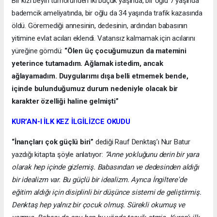
Bir kızı beyin tümöründen iki buçuk yaşında, bir oğlu 7 yaşında
bademcik ameliyatında, bir oğlu da 34 yaşında trafik kazasında
öldü. Göremediği annesinin, dedesinin, ardından babasının
yitimine evlat acıları eklendi. Vatansız kalmamak için acılarını
yüreğine gömdü:
“Ölen üç çocuğumuzun da matemini
yeterince tutamadım. Ağlamak istedim, ancak
ağlayamadım. Duygularımı dışa belli etmemek bende,
içinde bulunduğumuz durum nedeniyle olacak bir
karakter özelliği haline gelmişti”
KUR’AN-I İLK KEZ İLGİLİZCE OKUDU
“İnançları çok güçlü biri”
dediği Rauf Denktaş’ı Nur Batur
yazdığı kitapta şöyle anlatıyor:
“Anne yokluğunu derin bir yara
olarak hep içinde gizlemiş. Babasından ve dedesinden aldığı
bir idealizm var. Bu güçlü bir idealizm. Ayrıca İngiltere'de
eğitim aldığı için disiplinli bir düşünce sistemi de geliştirmiş.
Denktaş hep yalnız bir çocuk olmuş. Sürekli okumuş ve