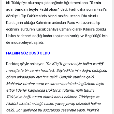
idi. Türkiye’ye okumaya gideceğinde öğretmeni ona,
“Senin
adın bundan böyle Fadıl olsun”
dedi. Fadıl daha sonra Fazıl‘a
dönüştü. Tıp Fakültesi’nin birinci sınıfını İstanbul’da okudu.
Kardeşinin olduğu Kahire’nin ardından Paris ve Lozan’da tıp
eğitimini sürdüren Küçük dâhiliye uzmanı olarak Kıbrıs’a döndü.
Halkın bedensel sağlığı kadar toplumsal varlığı ve özgürlüğü için
de mücadeleye başladı.
HALKIN SÖZCÜSÜ OLDU
Denktaş şöyle anlatıyor:
“Dr. Küçük gazetesiyle halka verdiği
mesajlarla bir zemin hazırladı. Söylediklerinin doğru olduğunu
gören arkadaşları etrafına geldi. Gençlik etrafına geldi.
Muhtarlar etrafını sardı ve zaman içerisinde İngilizlerin tayin
ettiği liderler karşısında Doktorun tutumu, milli tutum,
Türkiye’ye bağlı tutum olarak kabul edilince, Türkiye’ye ve
Atatürk ilkelerine bağlı halkın yavaş yavaş sözcüsü haline
geldi. Zor günlerde bu sözcülüğü cesaretle yaptı. İngiliz’e