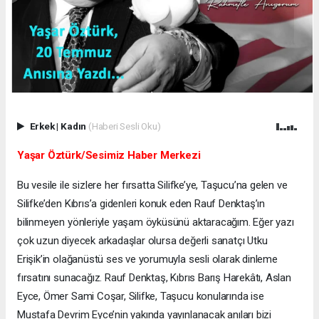
Erkek
|
Kadın
(Haberi Sesli Oku)
Yaşar Öztürk/Sesimiz Haber Merkezi
Bu vesile ile sizlere her fırsatta Silifke’ye, Taşucu’na gelen ve
Silifke’den Kıbrıs’a gidenleri konuk eden Rauf Denktaş’ın
bilinmeyen yönleriyle yaşam öyküsünü aktaracağım. Eğer yazı
çok uzun diyecek arkadaşlar olursa değerli sanatçı Utku
Erişik’in olağanüstü ses ve yorumuyla sesli olarak dinleme
fırsatını sunacağız. Rauf Denktaş, Kıbrıs Barış Harekâtı, Aslan
Eyce, Ömer Sami Coşar, Silifke, Taşucu konularında ise
Mustafa Devrim Eyce’nin yakında yayınlanacak anıları bizi