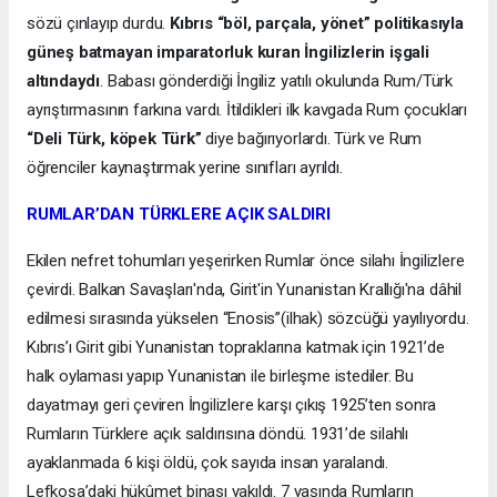
sözü çınlayıp durdu.
Kıbrıs “böl, parçala, yönet” politikasıyla
güneş batmayan imparatorluk kuran İngilizlerin işgali
altındaydı
. Babası gönderdiği İngiliz yatılı okulunda Rum/Türk
ayrıştırmasının farkına vardı. İtildikleri ilk kavgada Rum çocukları
“Deli Türk, köpek Türk”
diye bağırıyorlardı. Türk ve Rum
öğrenciler kaynaştırmak yerine sınıfları ayrıldı.
RUMLAR’DAN TÜRKLERE AÇIK SALDIRI
Ekilen nefret tohumları yeşerirken Rumlar önce silahı İngilizlere
çevirdi. Balkan Savaşları'nda, Girit'in Yunanistan Krallığı'na dâhil
edilmesi sırasında yükselen “Enosis”(ilhak) sözcüğü yayılıyordu.
Kıbrıs’ı Girit gibi Yunanistan topraklarına katmak için 1921’de
halk oylaması yapıp Yunanistan ile birleşme istediler. Bu
dayatmayı geri çeviren İngilizlere karşı çıkış 1925’ten sonra
Rumların Türklere açık saldırısına döndü. 1931’de silahlı
ayaklanmada 6 kişi öldü, çok sayıda insan yaralandı.
Lefkoşa’daki hükûmet binası yakıldı. 7 yaşında Rumların