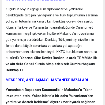
Küçük’ün boyun eğdiği Türk diplomatlar ve yetkililerle
gerektiğinde tartışan; yanılgılarına ve Türk toplumunun zararına
yol açan tutumlarına karşı çıkan Denktaş görevinden ayrıldı.
Kıbrıs’a Türkiye ve Yunanistan garantörlüğünde Cumhuriyet
kurması için yeşil ışık yakan İngiltere Makarios’un oyunlarına
göz yummayı sürdürürken Denktaş Türkiye’nin iyi niyetlerinin
ileride daha büyük sorunlara ve acılara yol açacağını
anlatamamanın sıkıntısı içindeydi. KKTC kurulduktan sonra da
bu sürdü.
Yabancı ülke Devlet Başkanı olarak TBMM’de ilk
ve altı defa Genel Kurula hitap eden tek Cumhurbaşkanı
Denktaş’TI.
MENDERES, ANTLAŞMAYI HASTANEDE İMZALADI
Yunanistan Başbakanı Karamanlis’in Makarios’u “Yarın
imza ettin ettin. Yoksa Kıbrıs’a bir daha Yunanistan’dan
yardım ve destek bekleme” diyerek zorlayarak sağlanan