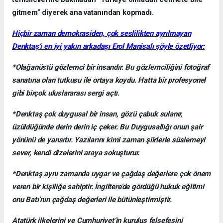
gitmem” diyerek ana vatanından kopmadı.
Hiçbir zaman demokrasiden, çok seslilikten ayrılmayan
Denktaş’ı en iyi yakın arkadaşı Erol Manisalı şöyle özetliyor:
*Olağanüstü gözlemci bir insandır. Bu gözlemciliğini fotoğraf
sanatına olan tutkusu ile ortaya koydu. Hatta bir profesyonel
gibi birçok uluslararası sergi açtı.
*Denktaş çok duygusal bir insan, gözü çabuk sulanır,
üzüldüğünde derin derin iç çeker. Bu Duygusallığı onun şair
yönünü de yansıtır. Yazılarını kimi zaman şiirlerle süslemeyi
sever, kendi dizelerini araya sokuşturur.
*Denktaş aynı zamanda uygar ve çağdaş değerlere çok önem
veren bir kişiliğe sahiptir. İngiltere’de gördüğü hukuk eğitimi
onu Batı’nın çağdaş değerleri ile bütünleştirmiştir.
Atatürk ilkelerini ve Cumhuriyet’in kuruluş felsefesini