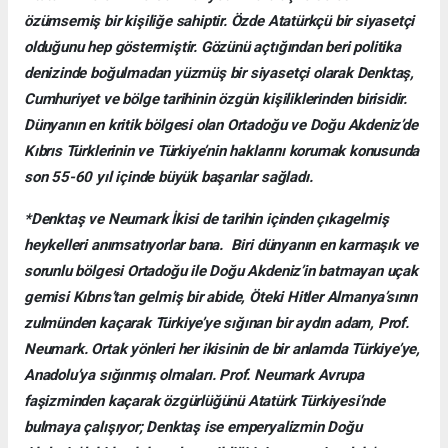
özümsemiş bir kişiliğe sahiptir. Özde Atatürkçü bir siyasetçi
olduğunu hep göstermiştir. Gözünü açtığından beri politika
denizinde boğulmadan yüzmüş bir siyasetçi olarak Denktaş,
Cumhuriyet ve bölge tarihinin özgün kişiliklerinden birisidir.
Dünyanın en kritik bölgesi olan Ortadoğu ve Doğu Akdeniz’de
Kıbrıs Türklerinin ve Türkiye’nin haklarını korumak konusunda
son 55-60 yıl içinde büyük başarılar sağladı.
*Denktaş ve Neumark İkisi de tarihin içinden çıkagelmiş
heykelleri anımsatıyorlar bana. Biri dünyanın en karmaşık ve
sorunlu bölgesi Ortadoğu ile Doğu Akdeniz’in batmayan uçak
gemisi Kıbrıs’tan gelmiş bir abide, Öteki Hitler Almanya’sının
zulmünden kaçarak Türkiye’ye sığınan bir aydın adam, Prof.
Neumark. Ortak yönleri her ikisinin de bir anlamda Türkiye’ye,
Anadolu’ya sığınmış olmaları. Prof. Neumark Avrupa
faşizminden kaçarak özgürlüğünü Atatürk Türkiyesi’nde
bulmaya çalışıyor; Denktaş ise emperyalizmin Doğu