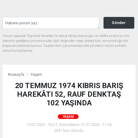
Gönder
Yorum yazarak Topluluk Kuralları’nı kabul etmiş bulunuyor ve silifkesesimiz.com
sitesine yaptığınız yorumunuzla ilgili doğrudan veya dolaylı tüm sorumluluğu tek
başınıza üstleniyorsunuz. Yazılan tüm yorumlardan site yönetimi hiçbir şekilde
sorumlu tutulamaz.
Anasayfa
Yaşam
20 TEMMUZ 1974 KIBRIS BARIŞ
HAREKÂTI 52, RAUF DENKTAŞ
102 YAŞINDA
YAŞAM
19.07.2026 - 16:27, Güncelleme: 21.07.2026 - 11:34
5541 kez okundu.