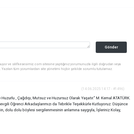
Gönder
uyor ve silifkesesimiz.com sitesine yaptığınız yorumunuzla ilgili doğrudan veya
. Yazılan tüm yorumlardan site yönetimi hiçbir şekilde sorumlu tutulamaz.
(14.06.2025 14:17 - #1496)
ve Huzurlu , Çağdışı, Mutsuz ve Huzursuz Olarak Yaşatır." M. Kemal ATATÜRK.
evgili Öğrenci Arkadaşlarımızı da Tebrikle Teşekkürle Kutluyoruz. Düşünce
in, dolu dolu böylesi sergilenmesinin anlamına saygıyla, İşleriniz Kolay,