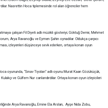
dılar. Nasrettin Hoca tiplemesinde rol alan öğrenciler hem
tmaya çalışan Fil Diyeti adlı müzikli gösteriyi; Göktuğ Demir, Mehmet
Çorum, Arya Ravanoğlu ve Eymen Şahin oynadılar. Oldukça çarpıcı
lması, izleyenleri düşünceye sevk ederken, ortaya konan oyun
oca oyununda, "Sınav Tiyoları" adlı oyunu Murat Kaan Gözüküçük,
ulakçı ve Gülfem Nur canlandırdılar. Ortaya konan oyun izleyicileri
rliğinde Arya Ravanoğlu, Emine Ela Arslan, Ayşe Nida Zobu,