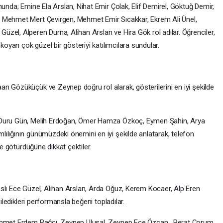
nunda; Emine Ela Arslan, Nihat Emir Çolak, Elif Demirel, Göktuğ Demir,
 Mehmet Mert Çevirgen, Mehmet Emir Sıcakkar, Ekrem Ali Ünel,
zel, Alperen Durna, Alihan Arslan ve Hira Gök rol adılar. Öğrenciler,
 koyan çok güzel bir gösteriyi katılımcılara sundular.
n Gözüküçük ve Zeynep doğru rol alarak, gösterilerini en iyi şekilde
 Duru Gün, Melih Erdoğan, Ömer Hamza Özkoç, Eymen Şahin, Arya
ılığının günümüzdeki önemini en iyi şekilde anlatarak, telefon
re götürdüğüne dikkat çektiler.
slı Ece Güzel, Alihan Arslan, Arda Oğuz, Kerem Kocaer, Alp Eren
giledikleri performansla beğeni topladılar.
Mehmet Erdem Bağcı, Zeynep Ulusal, Zeynep Ece Özcan, Berat Çorum,