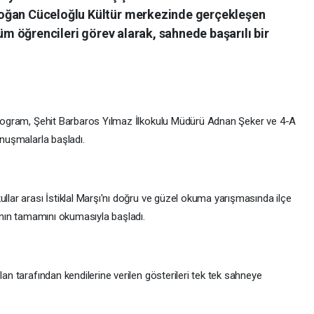
oğan Cüceloğlu Kültür merkezinde gerçekleşen
tüm öğrencileri görev alarak, sahnede başarılı bir
 program, Şehit Barbaros Yılmaz İlkokulu Müdürü Adnan Şeker ve 4-A
onuşmalarla başladı.
ullar arası İstiklal Marşı'nı doğru ve güzel okuma yarışmasında ilçe
ı'nın tamamını okumasıyla başladı.
lan tarafından kendilerine verilen gösterileri tek tek sahneye