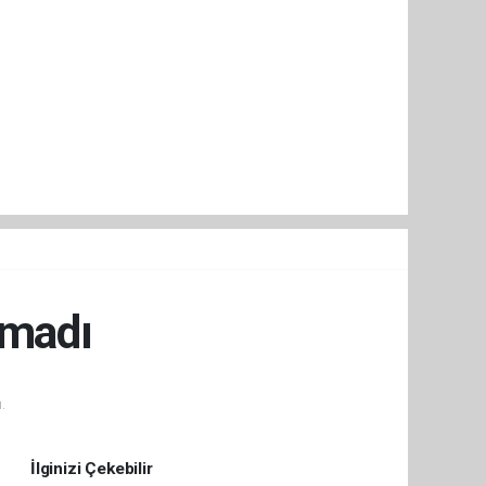
lmadı
.
İlginizi Çekebilir