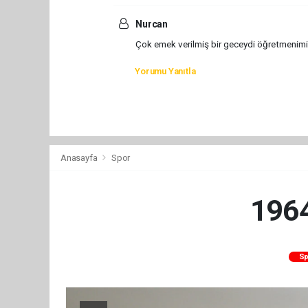
Nurcan
Çok emek verilmiş bir geceydi öğretmenimizi
Yorumu Yanıtla
Anasayfa
Spor
1964
Sp