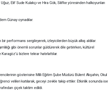
ğuz, Elif Sude Kulakçı ve Hira Gök, Silifke yöresinden halkoyunları
dem Günay oynadılar.
ir performans sergileyerek, izleyicilerden büyük alkış aldılar.
mlılığı gibi önemli sorunlar güldürerek dile getirirken, kültürel
Karagöz'ü bizlere tekrar hatırlattılar.
rencilerinin gösterisine Milli Eğitim Şube Müdürü Bülent Akşahin, Okul
enci velileri katılarak, geceyi zevkle takip ettiler. Etkinlik sonunda ise
rafından çiçek taktim edildi.