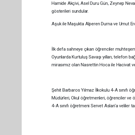
Hamide Akçivi, Asel Duru Gün, Zeynep Neva U
gösterileri sundular.
Aşuk ile Maşukta Alperen Durna ve Umut Er
İlk defa sahneye çıkan öğrenciler muhteşem b
Oyunlarda Kurtuluş Savaşı yılları, telefon bağı
mirasımız olan Nasrettin Hoca ile Hacivat ve 
Şehit Barbaros Yılmaz İlkokulu 4-A sınıfı öğ
Müdürleri, Okul öğretmenleri, öğrenciler ve öğr
4-A sınıfı öğretmeni Servet Aslan'a veliler ta