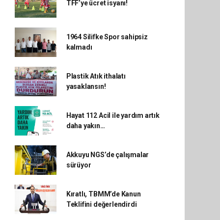
TFF’ye ücret isyanı!
1964 Silifke Spor sahipsiz
kalmadı
Plastik Atık ithalatı
yasaklansın!
Hayat 112 Acil ile yardım artık
daha yakın…
Akkuyu NGS’de çalışmalar
sürüyor
Kıratlı, TBMM’de Kanun
Teklifini değerlendirdi