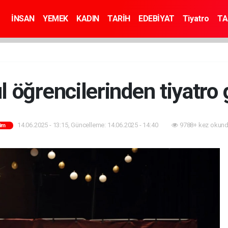
İNSAN
YEMEK
KADIN
TARİH
EDEBİYAT
Tiyatro
TA
l öğrencilerinden tiyatro
14.06.2025 - 13:15, Güncelleme: 14.06.2025 - 14:40
9788+ kez okund
tim