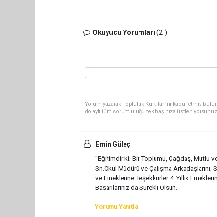
Okuyucu Yorumları
(2 )
Yorum yazarak Topluluk Kuralları’nı kabul etmiş bulun
dolaylı tüm sorumluluğu tek başınıza üstleniyorsunuz
Emin Güleç
"Eğitimdir ki; Bir Toplumu, Çağdaş, Mutlu 
Sn.Okul Müdürü ve Çalışma Arkadaşlarını, S
ve Emeklerine Teşekkürler. 4 Yıllık Emeklerin
Başarılarınız da Sürekli Olsun.
Yorumu Yanıtla