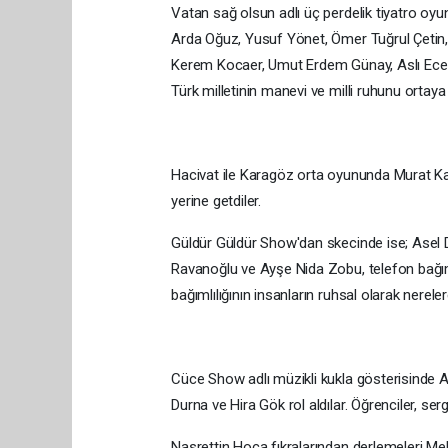
Vatan sağ olsun adlı üç perdelik tiyatro oyu
Arda Oğuz, Yusuf Yönet, Ömer Tuğrul Çetin,
Kerem Kocaer, Umut Erdem Günay, Aslı Ece Gü
Türk milletinin manevi ve milli ruhunu ortaya
Hacivat ile Karagöz orta oyununda Murat Kaa
yerine getdiler.
Güldür Güldür Show'dan skecinde ise; Asel
Ravanoğlu ve Ayşe Nida Zobu, telefon bağıml
bağımlılığının insanların ruhsal olarak nerele
Cüce Show adlı müzikli kukla gösterisinde A
Durna ve Hira Gök rol aldılar. Öğrenciler, ser
Nasrettin Hoca fıkralarından derlemeleri 