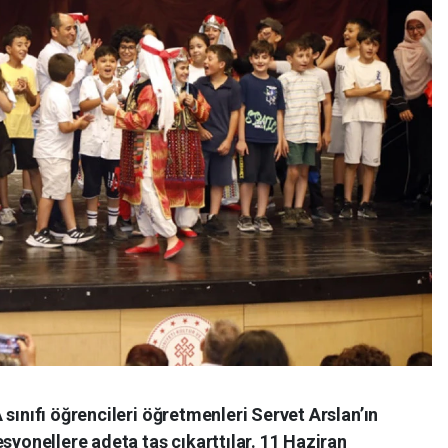
sınıfı öğrencileri öğretmenleri Servet Arslan’ın
syonellere adeta taş çıkarttılar. 11 Haziran