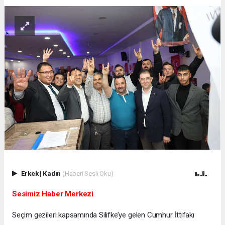
Erkek
|
Kadın
(Haberi Sesli Oku)
Sesimiz Haber Merkezi
Seçim gezileri kapsamında Silifke’ye gelen Cumhur İttifakı