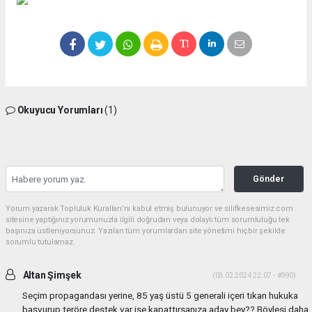
Okuyucu Yorumları
(1)
Gönder
Yorum yazarak Topluluk Kuralları’nı kabul etmiş bulunuyor ve silifkesesimiz.com
sitesine yaptığınız yorumunuzla ilgili doğrudan veya dolaylı tüm sorumluluğu tek
başınıza üstleniyorsunuz. Yazılan tüm yorumlardan site yönetimi hiçbir şekilde
sorumlu tutulamaz.
Altan Şimşek
(03.02.2024 22:07 - #990)
Seçim propagandası yerine, 85 yaş üstü 5 generali içeri tıkan hukuka
başvurup teröre destek var ise kapattırsanıza aday bey?? Böylesi daha