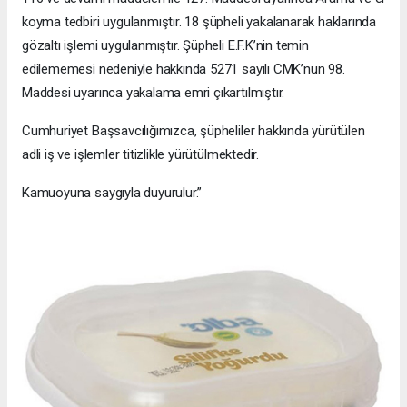
koyma tedbiri uygulanmıştır. 18 şüpheli yakalanarak haklarında
gözaltı işlemi uygulanmıştır. Şüpheli E.F.K’nin temin
edilememesi nedeniyle hakkında 5271 sayılı CMK’nun 98.
Maddesi uyarınca yakalama emri çıkartılmıştır.
Cumhuriyet Başsavcılığımızca, şüpheliler hakkında yürütülen
adli iş ve işlemler titizlikle yürütülmektedir.
Kamuoyuna saygıyla duyurulur.”