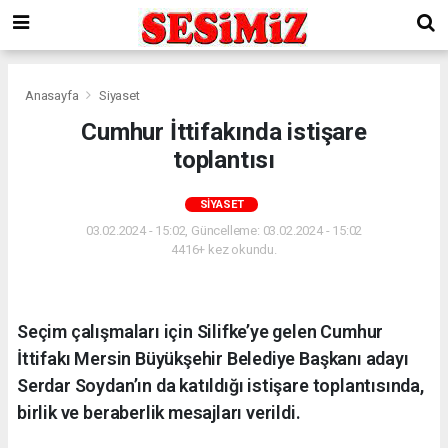
Anasayfa
Siyaset
Cumhur İttifakında istişare
toplantısı
SIYASET
03.02.2024 - 15:02, Güncelleme: 03.02.2024 - 15:02
4416+ kez okundu.
Seçim çalışmaları için Silifke’ye gelen Cumhur
İttifakı Mersin Büyükşehir Belediye Başkanı adayı
Serdar Soydan’ın da katıldığı istişare toplantısında,
birlik ve beraberlik mesajları verildi.