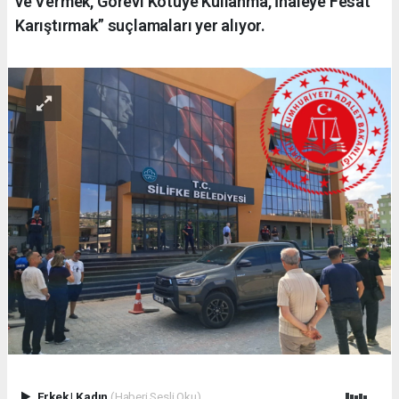
ve Vermek, Görevi Kötüye Kullanma, İhaleye Fesat
Karıştırmak” suçlamaları yer alıyor.
Erkek
|
Kadın
(Haberi Sesli Oku)