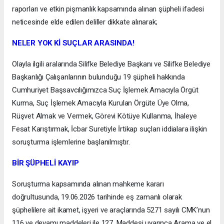
raporları ve etkin pişmanlık kapsamında alınan şüpheli ifadesi
neticesinde elde edilen deliller dikkate alınarak;
NELER YOK Kİ SUÇLAR ARASINDA!
Olayla ilgili aralarında Silifke Belediye Başkanı ve Silifke Belediye
Başkanlığı Çalışanlarının bulunduğu 19 şüpheli hakkında
Cumhuriyet Başsavcılığımızca Suç İşlemek Amacıyla Örgüt
Kurma, Suç İşlemek Amacıyla Kurulan Örgüte Üye Olma,
Rüşvet Almak ve Vermek, Görevi Kötüye Kullanma, İhaleye
Fesat Karıştırmak, İcbar Suretiyle İrtikap suçları iddialara ilişkin
soruşturma işlemlerine başlanılmıştır.
BİR ŞÜPHELİ KAYIP
Soruşturma kapsamında alınan mahkeme kararı
doğrultusunda, 19.06.2026 tarihinde eş zamanlı olarak
şüphelilere ait ikamet, işyeri ve araçlarında 5271 sayılı CMK’nun
116 ve devamı maddeleri ile 127. Maddesi uyarınca Arama ve el