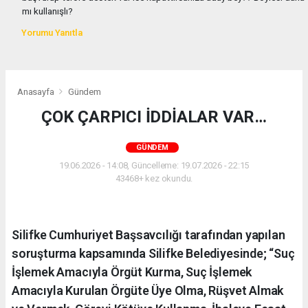
mı kullanışlı?
Yorumu Yanıtla
Anasayfa
Gündem
ÇOK ÇARPICI İDDİALAR VAR…
GÜNDEM
19.06.2026 - 14:08, Güncelleme: 19.07.2026 - 22:15
43468+ kez okundu.
Silifke Cumhuriyet Başsavcılığı tarafından yapılan
soruşturma kapsamında Silifke Belediyesinde; “Suç
İşlemek Amacıyla Örgüt Kurma, Suç İşlemek
Amacıyla Kurulan Örgüte Üye Olma, Rüşvet Almak