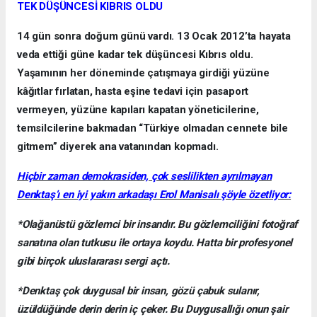
TEK DÜŞÜNCESİ KIBRIS OLDU
14 gün sonra doğum günü vardı. 13 Ocak 2012’ta hayata
veda ettiği güne kadar tek düşüncesi Kıbrıs oldu.
Yaşamının her döneminde çatışmaya girdiği yüzüne
kâğıtlar fırlatan, hasta eşine tedavi için pasaport
vermeyen, yüzüne kapıları kapatan yöneticilerine,
temsilcilerine bakmadan “Türkiye olmadan cennete bile
gitmem” diyerek ana vatanından kopmadı.
Hiçbir zaman demokrasiden, çok seslilikten ayrılmayan
Denktaş’ı en iyi yakın arkadaşı Erol Manisalı şöyle özetliyor:
*Olağanüstü gözlemci bir insandır. Bu gözlemciliğini fotoğraf
sanatına olan tutkusu ile ortaya koydu. Hatta bir profesyonel
gibi birçok uluslararası sergi açtı.
*Denktaş çok duygusal bir insan, gözü çabuk sulanır,
üzüldüğünde derin derin iç çeker. Bu Duygusallığı onun şair