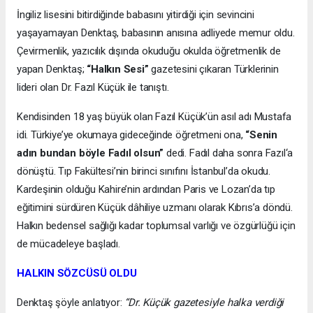
İngiliz lisesini bitirdiğinde babasını yitirdiği için sevincini
yaşayamayan Denktaş, babasının anısına adliyede memur oldu.
Çevirmenlik, yazıcılık dışında okuduğu okulda öğretmenlik de
yapan Denktaş;
“Halkın Sesi”
gazetesini çıkaran Türklerinin
lideri olan Dr. Fazıl Küçük ile tanıştı.
Kendisinden 18 yaş büyük olan Fazıl Küçük’ün asıl adı Mustafa
idi. Türkiye’ye okumaya gideceğinde öğretmeni ona,
“Senin
adın bundan böyle Fadıl olsun”
dedi. Fadıl daha sonra Fazıl‘a
dönüştü. Tıp Fakültesi’nin birinci sınıfını İstanbul’da okudu.
Kardeşinin olduğu Kahire’nin ardından Paris ve Lozan’da tıp
eğitimini sürdüren Küçük dâhiliye uzmanı olarak Kıbrıs’a döndü.
Halkın bedensel sağlığı kadar toplumsal varlığı ve özgürlüğü için
de mücadeleye başladı.
HALKIN SÖZCÜSÜ OLDU
Denktaş şöyle anlatıyor:
“Dr. Küçük gazetesiyle halka verdiği