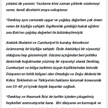
yönünü de yansıtır. Yazılarını kimi zaman şiirlerle süslemeyi
sever, kendi dizelerini araya sokuşturur.
*Denktaş aynı zamanda uygar ve çağdaş değerlere çok önem
veren bir kişiliğe sahiptir. İngiltere’de gördüğü hukuk eğitimi
onu Batı’nın çağdaş değerleri ile bütünleştirmiştir.
Atatürk ilkelerini ve Cumhuriyet’in kuruluş felsefesini
özümsemiş bir kişiliğe sahiptir. Özde Atatürkçü bir siyasetçi
olduğunu hep göstermiştir. Gözünü açtığından beri politika
denizinde boğulmadan yüzmüş bir siyasetçi olarak Denktaş,
Cumhuriyet ve bölge tarihinin özgün kişiliklerinden birisidir.
Dünyanın en kritik bölgesi olan Ortadoğu ve Doğu Akdeniz’de
Kıbrıs Türklerinin ve Türkiye’nin haklarını korumak konusunda
son 55-60 yıl içinde büyük başarılar sağladı.
*Denktaş ve Neumark İkisi de tarihin içinden çıkagelmiş
heykelleri anımsatıyorlar bana. Biri dünyanın en karmaşık ve