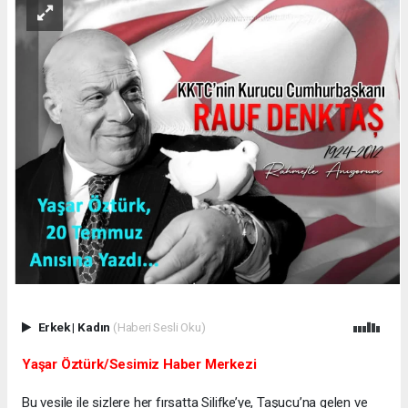
Erkek
|
Kadın
(Haberi Sesli Oku)
Yaşar Öztürk/Sesimiz Haber Merkezi
Bu vesile ile sizlere her fırsatta Silifke’ye, Taşucu’na gelen ve