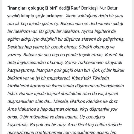
“İnançları çok güçlü biri”
dediği Rauf Denktaş’ı Nur Batur
yazdığı kitapta şöyle anlatıyor:
“Anne yokluğunu derin bir yara
olarak hep içinde gizlemiş. Babasından ve dedesinden aldığı
bir idealizm var. Bu güçlü bir idealizm. Ayrıca İngiltere'de
eğitim aldığı için disiplinli bir düşünce sistemi de geliştirmiş.
Denktaş hep yalnız bir çocuk olmuş. Sürekli okumuş ve
yazmış. Babası da onu hep bu yönde teşvik etmiş. Kuran'ı ilk
defa İngilizcesinden okumuş. Sonra Türkçesinden okuyarak
karşılaştırmış. İnançları çok güçlü olan biri. Çok iyi bir hukuk
birikimi var ve iyi bir müzakereci. Kıbrıs'taki Türklerin
kimliklerini koruma ve ikinci sınıfa düşmeme mücadelesinin
lideri. Rumlar içinde kişisel dostlukları olan da var, kişisel
düşmanlıkları olan da... Mesela, Glafkos Klerides ile dost.
Ama Makarios'a hep düşman olmuş. Irkçı düşmanlık yok
onda. O bir mücadele ve dava adamı. Üç çocuğunu
kaybetmiş. Bu çok acı bir olay. Ama Denktaş halkın önünde
güçsüzlüğünü göstermemek için çocuklarının acısını hiç