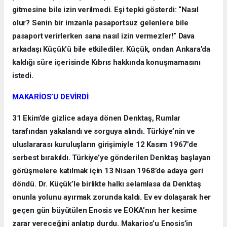
gitmesine bile izin verilmedi. Eşi tepki gösterdi: “Nasıl
olur? Senin bir imzanla pasaportsuz gelenlere bile
pasaport verirlerken sana nasıl izin vermezler!” Dava
arkadaşı Küçük’ü bile etkilediler. Küçük, ondan Ankara’da
kaldığı süre içerisinde Kıbrıs hakkında konuşmamasını
istedi.
MAKARİOS’U DEVİRDİ
31 Ekim’de gizlice adaya dönen Denktaş, Rumlar
tarafından yakalandı ve sorguya alındı. Türkiye’nin ve
uluslararası kuruluşların girişimiyle 12 Kasım 1967’de
serbest bırakıldı. Türkiye’ye gönderilen Denktaş başlayan
görüşmelere katılmak için 13 Nisan 1968’de adaya geri
döndü. Dr. Küçük’le birlikte halkı selamlasa da Denktaş
onunla yolunu ayırmak zorunda kaldı. Ev ev dolaşarak her
geçen gün büyütülen Enosis ve EOKA’nın her kesime
zarar vereceğini anlatıp durdu. Makarios’u Enosis’in