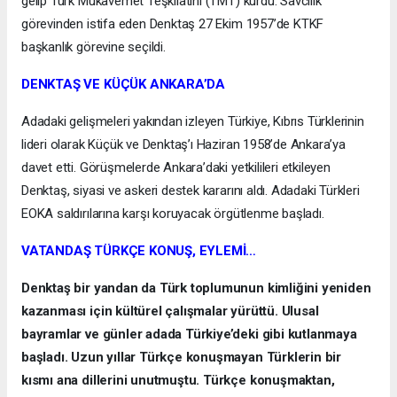
gelip Türk Mukavemet Teşkilatını (TMT) kurdu. Savcılık
görevinden istifa eden Denktaş 27 Ekim 1957’de KTKF
başkanlık görevine seçildi.
DENKTAŞ VE KÜÇÜK ANKARA’DA
Adadaki gelişmeleri yakından izleyen Türkiye, Kıbrıs Türklerinin
lideri olarak Küçük ve Denktaş’ı Haziran 1958’de Ankara’ya
davet etti. Görüşmelerde Ankara’daki yetkilileri etkileyen
Denktaş, siyasi ve askeri destek kararını aldı. Adadaki Türkleri
EOKA saldırılarına karşı koruyacak örgütlenme başladı.
VATANDAŞ TÜRKÇE KONUŞ, EYLEMİ…
Denktaş bir yandan da Türk toplumunun kimliğini yeniden
kazanması için kültürel çalışmalar yürüttü. Ulusal
bayramlar ve günler adada Türkiye’deki gibi kutlanmaya
başladı. Uzun yıllar Türkçe konuşmayan Türklerin bir
kısmı ana dillerini unutmuştu. Türkçe konuşmaktan,