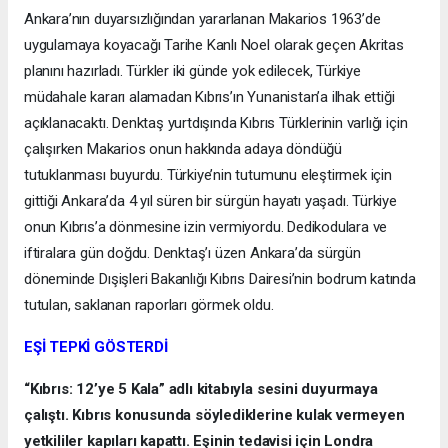
Ankara’nın duyarsızlığından yararlanan Makarios 1963’de
uygulamaya koyacağı Tarihe Kanlı Noel olarak geçen Akritas
planını hazırladı. Türkler iki günde yok edilecek, Türkiye
müdahale kararı alamadan Kıbrıs’ın Yunanistan’a ilhak ettiği
açıklanacaktı. Denktaş yurtdışında Kıbrıs Türklerinin varlığı için
çalışırken Makarios onun hakkında adaya döndüğü
tutuklanması buyurdu. Türkiye’nin tutumunu eleştirmek için
gittiği Ankara’da 4 yıl süren bir sürgün hayatı yaşadı. Türkiye
onun Kıbrıs’a dönmesine izin vermiyordu. Dedikodulara ve
iftiralara gün doğdu. Denktaş’ı üzen Ankara’da sürgün
döneminde Dışişleri Bakanlığı Kıbrıs Dairesi’nin bodrum katında
tutulan, saklanan raporları görmek oldu.
EŞİ TEPKİ GÖSTERDİ
“Kıbrıs: 12’ye 5 Kala” adlı kitabıyla sesini duyurmaya
çalıştı. Kıbrıs konusunda söylediklerine kulak vermeyen
yetkililer kapıları kapattı. Eşinin tedavisi için Londra