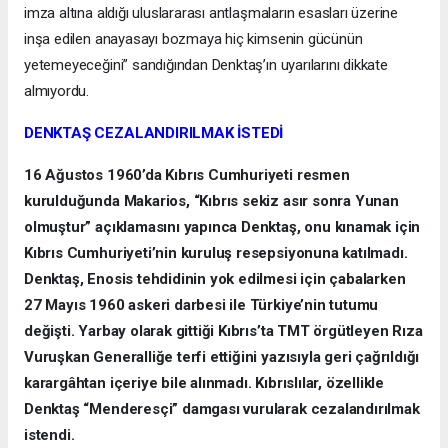
imza altına aldığı uluslararası antlaşmaların esasları üzerine
inşa edilen anayasayı bozmaya hiç kimsenin gücünün
yetemeyeceğini” sandığından Denktaş’ın uyarılarını dikkate
almıyordu.
DENKTAŞ CEZALANDIRILMAK İSTEDİ
16 Ağustos 1960’da Kıbrıs Cumhuriyeti resmen
kurulduğunda Makarios, “Kıbrıs sekiz asır sonra Yunan
olmuştur” açıklamasını yapınca Denktaş, onu kınamak için
Kıbrıs Cumhuriyeti’nin kuruluş resepsiyonuna katılmadı.
Denktaş, Enosis tehdidinin yok edilmesi için çabalarken
27 Mayıs 1960 askeri darbesi ile Türkiye’nin tutumu
değişti. Yarbay olarak gittiği Kıbrıs’ta TMT örgütleyen Rıza
Vuruşkan Generalliğe terfi ettiğini yazısıyla geri çağrıldığı
karargâhtan içeriye bile alınmadı. Kıbrıslılar, özellikle
Denktaş “Menderesçi” damgası vurularak cezalandırılmak
istendi.