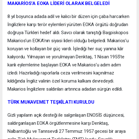
MAKARİOS’A EOKA LİDERİ OLARAK BELGELEDİ
8 yıl boyunca adada adil ve kalıcı bir düzen için çaba harcarken
İngilizlere karşı terör eylemleri yürüten EOKA örgütü doğrudan
doğruya Türkleri hedef aldı. Savcı olarak tanıştığı Başpiskopos
Makarios’un EOKA’nın siyasi lideri olduğu belgeledi. Makarios’u
koruyan ve kollayan bir güç vardı. İşlediği her suç yanına kâr
kalıyordu. Yılmayan ve yorulmayan Denktaş, 1 Nisan 1955’te
kanlı eylemlerine başlayan EOKA ve Makarios’u adım adım
izledi. Hazırladığı raporlarla ceza verilmesini kaçınılmaz
kıldığında İngiliz valinin özel koruma kalkanı devredeydi.
Makarios İngilizlere saldırıları artırınca adadan sürgün edildi.
TÜRK MUKAVEMET TEŞKİLATI KURULDU
Gizli yapıların açık desteği ile salgınlaşan ENOSİS düşüncesi,
saldırganlaşan EOKA örgütlenmesine karşı Denktaş,
Nalbantoğlu ve Tanrısevdi 27 Temmuz 1957 gecesi bir araya