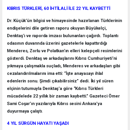
KIBRIS TÜRKLERİ, 60 İHTİLALİ İLE 22 YIL KAYBETTİ
Dr. Küçük’ün bilgisi ve himayesinde hazırlanan Türklerinin
endişelerini dile getiren raporu okuyan Büyükelçi,
Denktaş’ı ve raporda imzası bulunanları çağırdı. Toplantı
odasının duvarında üzerini gazetelerle kapattırdığı
Menderes, Zorlu ve Polatkan’ın elleri kelepçeli resimlerini
gösterdi. Denktaş ve arkadaşlarını Kıbrıs Cumhuriyeti’ni
yıkmaya çalışmakla suçladı, Menderes ve arkadaşları gibi
cezalandırılmalarını ima etti: “İşte anayasayı ihlal
edenlerin sonu. Şimdi çıkabilirsiniz” dedi. İki yıl süren
elçinin tutumuyla Denktaş’a göre “Kıbrıs Türkleri
mücadelede 22 yıllık bir zaman kaybetti.” Gazeteci Ömer
Sami Coşar’ın yazılarıyla Kıbrıs sesini Ankara’ya
duyurmaya çalıştı
.
4 YIL SÜRGÜN HAYATI YAŞADI