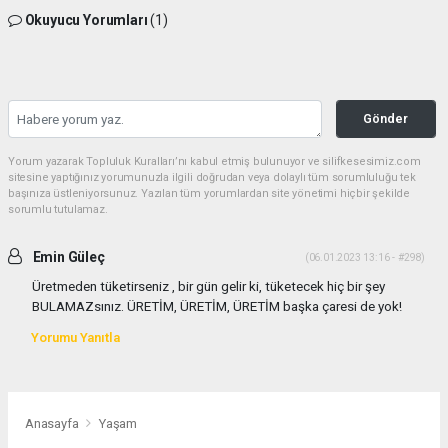
Okuyucu Yorumları
(1)
Gönder
Yorum yazarak Topluluk Kuralları’nı kabul etmiş bulunuyor ve silifkesesimiz.com
sitesine yaptığınız yorumunuzla ilgili doğrudan veya dolaylı tüm sorumluluğu tek
başınıza üstleniyorsunuz. Yazılan tüm yorumlardan site yönetimi hiçbir şekilde
sorumlu tutulamaz.
Emin Güleç
(06.01.2023 13:16 - #298)
Üretmeden tüketirseniz , bir gün gelir ki, tüketecek hiç bir şey
BULAMAZsınız. ÜRETİM, ÜRETİM, ÜRETİM başka çaresi de yok!
Yorumu Yanıtla
Anasayfa
Yaşam