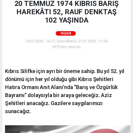
20 TEMMUZ 1974 KIBRIS BARIŞ
HAREKÂTI 52, RAUF DENKTAŞ
102 YAŞINDA
YAŞAM
19.07.2026 - 16:27, Güncelleme: 21.07.2026 - 11:34
5973 kez okundu.
Kıbrıs Silifke için ayrı bir öneme sahip. Bu yıl 52. yıl
dönümü için her yıl olduğu gibi Kıbrıs Şehitleri
Hatıra Ormanı Anıt Alanı’nda “Barış ve Özgürlük
Bayramı” dolaysıyla bir araya geleceğiz. Aziz
Şehitleri anacağız. Gazilere saygılarımızı
sunacağız.