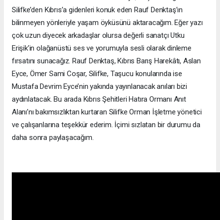
Silifke’den Kıbrıs’a gidenleri konuk eden Rauf Denktaş’ın
bilinmeyen yönleriyle yaşam öyküsünü aktaracağım. Eğer yazı
çok uzun diyecek arkadaşlar olursa değerli sanatçı Utku
Erişik’in olağanüstü ses ve yorumuyla sesli olarak dinleme
fırsatını sunacağız. Rauf Denktaş, Kıbrıs Barış Harekâtı, Aslan
Eyce, Ömer Sami Coşar, Silifke, Taşucu konularında ise
Mustafa Devrim Eyce’nin yakında yayınlanacak anıları bizi
aydınlatacak. Bu arada Kıbrıs Şehitleri Hatıra Ormanı Anıt
Alanı’nı bakımsızlıktan kurtaran Silifke Orman İşletme yönetici
ve çalışanlarına teşekkür ederim. İçimi sızlatan bir durumu da
daha sonra paylaşacağım.