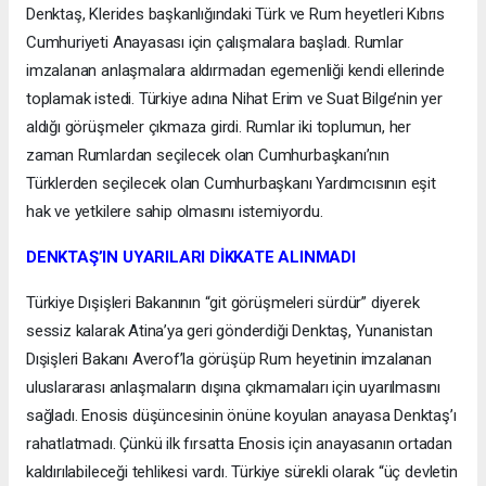
Denktaş, Klerides başkanlığındaki Türk ve Rum heyetleri Kıbrıs
Cumhuriyeti Anayasası için çalışmalara başladı. Rumlar
imzalanan anlaşmalara aldırmadan egemenliği kendi ellerinde
toplamak istedi. Türkiye adına Nihat Erim ve Suat Bilge’nin yer
aldığı görüşmeler çıkmaza girdi. Rumlar iki toplumun, her
zaman Rumlardan seçilecek olan Cumhurbaşkanı’nın
Türklerden seçilecek olan Cumhurbaşkanı Yardımcısının eşit
hak ve yetkilere sahip olmasını istemiyordu.
DENKTAŞ’IN UYARILARI DİKKATE ALINMADI
Türkiye Dışişleri Bakanının “git görüşmeleri sürdür” diyerek
sessiz kalarak Atina’ya geri gönderdiği Denktaş, Yunanistan
Dışişleri Bakanı Averof’la görüşüp Rum heyetinin imzalanan
uluslararası anlaşmaların dışına çıkmamaları için uyarılmasını
sağladı. Enosis düşüncesinin önüne koyulan anayasa Denktaş’ı
rahatlatmadı. Çünkü ilk fırsatta Enosis için anayasanın ortadan
kaldırılabileceği tehlikesi vardı. Türkiye sürekli olarak “üç devletin