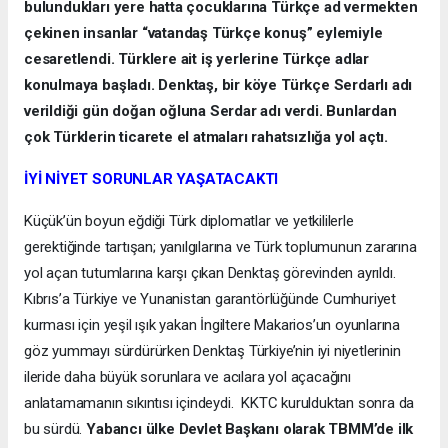
bulundukları yere hatta çocuklarına Türkçe ad vermekten
çekinen insanlar “vatandaş Türkçe konuş” eylemiyle
cesaretlendi. Türklere ait iş yerlerine Türkçe adlar
konulmaya başladı. Denktaş, bir köye Türkçe Serdarlı adı
verildiği gün doğan oğluna Serdar adı verdi. Bunlardan
çok Türklerin ticarete el atmaları rahatsızlığa yol açtı.
İYİ NİYET SORUNLAR YAŞATACAKTI
Küçük’ün boyun eğdiği Türk diplomatlar ve yetkililerle
gerektiğinde tartışan; yanılgılarına ve Türk toplumunun zararına
yol açan tutumlarına karşı çıkan Denktaş görevinden ayrıldı.
Kıbrıs’a Türkiye ve Yunanistan garantörlüğünde Cumhuriyet
kurması için yeşil ışık yakan İngiltere Makarios’un oyunlarına
göz yummayı sürdürürken Denktaş Türkiye’nin iyi niyetlerinin
ileride daha büyük sorunlara ve acılara yol açacağını
anlatamamanın sıkıntısı içindeydi. KKTC kurulduktan sonra da
bu sürdü.
Yabancı ülke Devlet Başkanı olarak TBMM’de ilk