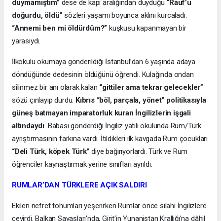
duymamıştım”
dese de kapı aralığından duyduğu
“Rauf’u
doğurdu, öldü”
sözleri yaşamı boyunca aklını kurcaladı.
“Annemi ben mi öldürdüm?”
kuşkusu kapanmayan bir
yarasıydı.
İlkokulu okumaya gönderildiği İstanbul’dan 6 yaşında adaya
döndüğünde dedesinin öldüğünü öğrendi. Kulağında ondan
silinmez bir anı olarak kalan
“gittiler ama tekrar gelecekler”
sözü çınlayıp durdu.
Kıbrıs “böl, parçala, yönet” politikasıyla
güneş batmayan imparatorluk kuran İngilizlerin işgali
altındaydı
. Babası gönderdiği İngiliz yatılı okulunda Rum/Türk
ayrıştırmasının farkına vardı. İtildikleri ilk kavgada Rum çocukları
“Deli Türk, köpek Türk”
diye bağırıyorlardı. Türk ve Rum
öğrenciler kaynaştırmak yerine sınıfları ayrıldı.
RUMLAR’DAN TÜRKLERE AÇIK SALDIRI
Ekilen nefret tohumları yeşerirken Rumlar önce silahı İngilizlere
çevirdi. Balkan Savaşları'nda, Girit'in Yunanistan Krallığı'na dâhil