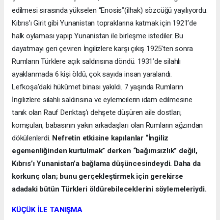
edilmesi sırasında yükselen “Enosis”(ilhak) sözcüğü yayılıyordu.
Kıbrıs’ı Girit gibi Yunanistan topraklarına katmak için 1921’de
halk oylaması yapıp Yunanistan ile birleşme istediler. Bu
dayatmayı geri çeviren İngilizlere karşı çıkış 1925’ten sonra
Rumların Türklere açık saldırısına döndü. 1931’de silahlı
ayaklanmada 6 kişi öldü, çok sayıda insan yaralandı.
Lefkoşa’daki hükûmet binası yakıldı. 7 yaşında Rumların
İngilizlere silahlı saldırısına ve eylemcilerin idam edilmesine
tanık olan Rauf Denktaş’ı dehşete düşüren aile dostları,
komşuları, babasının yakın arkadaşları olan Rumların ağzından
dökülenlerdi.
Nefretin etkisine kapılanlar “İngiliz
egemenliğinden kurtulmak” derken “bağımsızlık” değil,
Kıbrıs’ı Yunanistan’a bağlama düşüncesindeydi. Daha da
korkunç olan; bunu gerçekleştirmek için gerekirse
adadaki bütün Türkleri öldürebileceklerini söylemeleriydi.
KÜÇÜK İLE TANIŞMA