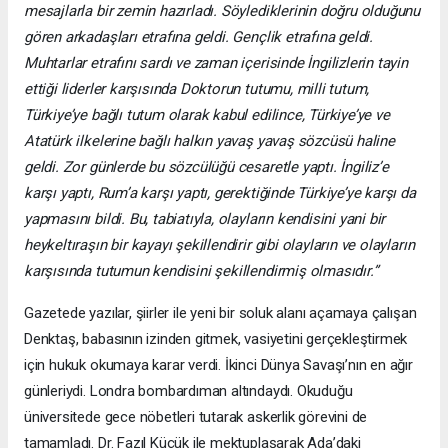
mesajlarla bir zemin hazırladı. Söylediklerinin doğru olduğunu
gören arkadaşları etrafına geldi. Gençlik etrafına geldi.
Muhtarlar etrafını sardı ve zaman içerisinde İngilizlerin tayin
ettiği liderler karşısında Doktorun tutumu, milli tutum,
Türkiye’ye bağlı tutum olarak kabul edilince, Türkiye’ye ve
Atatürk ilkelerine bağlı halkın yavaş yavaş sözcüsü haline
geldi. Zor günlerde bu sözcülüğü cesaretle yaptı. İngiliz’e
karşı yaptı, Rum’a karşı yaptı, gerektiğinde Türkiye’ye karşı da
yapmasını bildi. Bu, tabiatıyla, olayların kendisini yani bir
heykeltıraşın bir kayayı şekillendirir gibi olayların ve olayların
karşısında tutumun kendisini şekillendirmiş olmasıdır.”
Gazetede yazılar, şiirler ile yeni bir soluk alanı açamaya çalışan
Denktaş, babasının izinden gitmek, vasiyetini gerçekleştirmek
için hukuk okumaya karar verdi. İkinci Dünya Savaşı’nın en ağır
günleriydi. Londra bombardıman altındaydı. Okuduğu
üniversitede gece nöbetleri tutarak askerlik görevini de
tamamladı. Dr. Fazıl Küçük ile mektuplaşarak Ada’daki