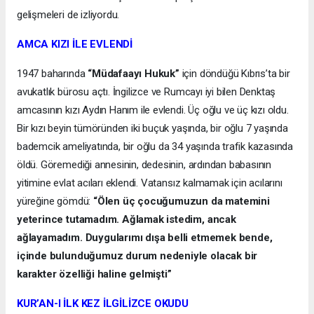
gelişmeleri de izliyordu.
AMCA KIZI İLE EVLENDİ
1947 baharında
“Müdafaayı Hukuk”
için döndüğü Kıbrıs’ta bir
avukatlık bürosu açtı. İngilizce ve Rumcayı iyi bilen Denktaş
amcasının kızı Aydın Hanım ile evlendi. Üç oğlu ve üç kızı oldu.
Bir kızı beyin tümöründen iki buçuk yaşında, bir oğlu 7 yaşında
bademcik ameliyatında, bir oğlu da 34 yaşında trafik kazasında
öldü. Göremediği annesinin, dedesinin, ardından babasının
yitimine evlat acıları eklendi. Vatansız kalmamak için acılarını
yüreğine gömdü:
“Ölen üç çocuğumuzun da matemini
yeterince tutamadım. Ağlamak istedim, ancak
ağlayamadım. Duygularımı dışa belli etmemek bende,
içinde bulunduğumuz durum nedeniyle olacak bir
karakter özelliği haline gelmişti”
KUR’AN-I İLK KEZ İLGİLİZCE OKUDU