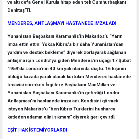
ve altı defa Genel Kurula hitap eden tek Cumhurbaşkanı
Denktaş’TI.
MENDERES, ANTLAŞMAYI HASTANEDE İMZALADI
Yunanistan Başbakanı Karamanlis’in Makarios’u “Yarın
imza ettin ettin. Yoksa Kıbrıs’a bir daha Yunanistan’dan
yardım ve destek bekleme” diyerek zorlayarak sağlanan
anlaşma için Londra’ya giden Menderes’in uçağı 17 Şubat
1959’da Londra’nın 40 km yakınlarında düştü. 16 kişinin
öldüğü kazada yaralı olarak kurtulan Menderes hastanede
tedavisi sürerken İngiltere Başbakanı MacMillan ve
Yunanistan Başbakanı Karamanlis’in getirdiği Londra
Antlaşması’nı hastanede imzaladı. Kendisini görmek
isteyen Makarios’u “ben Kıbrıs Türklerini hunharca
katleden adamın elini sıkmam” diyerek geri çevirdİ.
EŞİT HAK İSTEMİYORLARDI