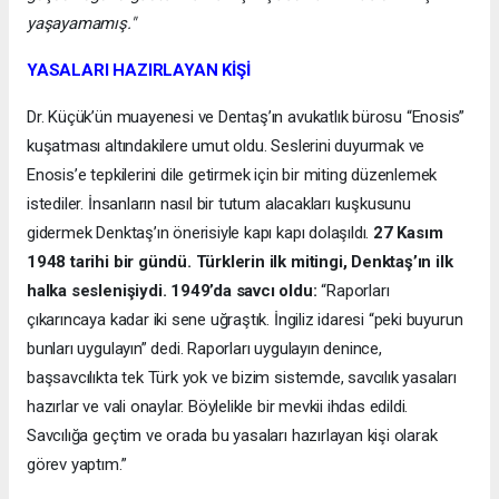
yaşayamamış."
YASALARI HAZIRLAYAN KİŞİ
Dr. Küçük’ün muayenesi ve Dentaş’ın avukatlık bürosu “Enosis”
kuşatması altındakilere umut oldu. Seslerini duyurmak ve
Enosis’e tepkilerini dile getirmek için bir miting düzenlemek
istediler. İnsanların nasıl bir tutum alacakları kuşkusunu
gidermek Denktaş’ın önerisiyle kapı kapı dolaşıldı.
27 Kasım
1948 tarihi bir gündü. Türklerin ilk mitingi, Denktaş’ın ilk
halka seslenişiydi. 1949’da savcı oldu:
“Raporları
çıkarıncaya kadar iki sene uğraştık. İngiliz idaresi “peki buyurun
bunları uygulayın” dedi. Raporları uygulayın denince,
başsavcılıkta tek Türk yok ve bizim sistemde, savcılık yasaları
hazırlar ve vali onaylar. Böylelikle bir mevkii ihdas edildi.
Savcılığa geçtim ve orada bu yasaları hazırlayan kişi olarak
görev yaptım.”