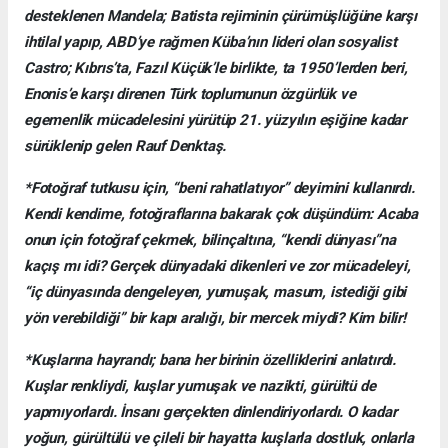
desteklenen Mandela; Batista rejiminin çürümüşlüğüne karşı
ihtilal yapıp, ABD’ye rağmen Küba’nın lideri olan sosyalist
Castro; Kıbrıs’ta, Fazıl Küçük’le birlikte, ta 1950’lerden beri,
Enonis’e karşı direnen Türk toplumunun özgürlük ve
egemenlik mücadelesini yürütüp 21. yüzyılın eşiğine kadar
sürüklenip gelen Rauf Denktaş.
*Fotoğraf tutkusu için, “beni rahatlatıyor” deyimini kullanırdı.
Kendi kendime, fotoğraflarına bakarak çok düşündüm: Acaba
onun için fotoğraf çekmek, bilinçaltına, “kendi dünyası”na
kaçış mı idi? Gerçek dünyadaki dikenleri ve zor mücadeleyi,
“iç dünyasında dengeleyen, yumuşak, masum, istediği gibi
yön verebildiği” bir kapı aralığı, bir mercek miydi? Kim bilir!
*Kuşlarına hayrandı; bana her birinin özelliklerini anlatırdı.
Kuşlar renkliydi, kuşlar yumuşak ve nazikti, gürültü de
yapmıyorlardı. İnsanı gerçekten dinlendiriyorlardı. O kadar
yoğun, gürültülü ve çileli bir hayatta kuşlarla dostluk, onlarla