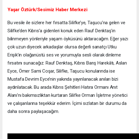
Yaşar Öztürk/Sesimiz Haber Merkezi
Bu vesile ile sizlere her fırsatta Silifke’ye, Taşucu’na gelen ve
Silifke’den Kıbrıs’a gidenleri konuk eden Rauf Denktaş’ın
bilinmeyen yönleriyle yaşam öyküsünü aktaracağım. Eğer yazı
çok uzun diyecek arkadaşlar olursa değerli sanatçı Utku
Erişik’in olağanüstü ses ve yorumuyla sesli olarak dinleme
fırsatını sunacağız. Rauf Denktaş, Kıbrıs Barış Harekâtı, Aslan
Eyce, Ömer Sami Coşar, Silifke, Taşucu konularında ise
Mustafa Devrim Eyce’nin yakında yayınlanacak anıları bizi
aydınlatacak. Bu arada Kıbrıs Şehitleri Hatıra Ormanı Anıt
Alanı’nı bakımsızlıktan kurtaran Silifke Orman İşletme yönetici
ve çalışanlarına teşekkür ederim. İçimi sızlatan bir durumu da
daha sonra paylaşacağım.