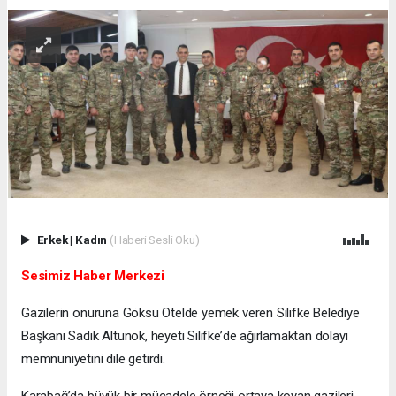
Erkek
|
Kadın
(Haberi Sesli Oku)
Sesimiz Haber Merkezi
Gazilerin onuruna Göksu Otelde yemek veren Silifke Belediye
Başkanı Sadık Altunok, heyeti Silifke’de ağırlamaktan dolayı
memnuniyetini dile getirdi.