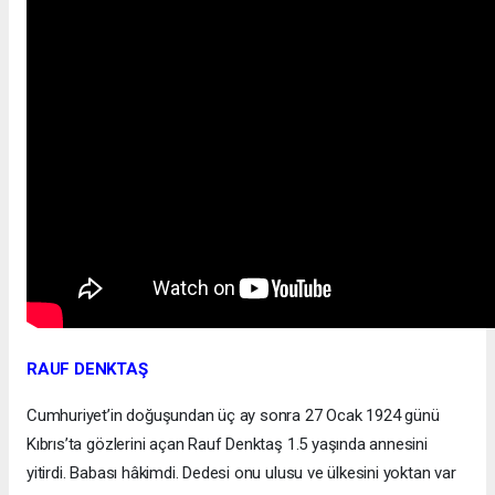
RAUF DENKTAŞ
Cumhuriyet’in doğuşundan üç ay sonra 27 Ocak 1924 günü
Kıbrıs’ta gözlerini açan Rauf Denktaş 1.5 yaşında annesini
yitirdi. Babası hâkimdi. Dedesi onu ulusu ve ülkesini yoktan var