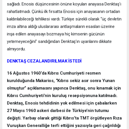
sağladı. Enosis düşüncesinin önüne koyulan anayasa Denktaş’ı
rahatlatmadı. Çünkü ilk fırsatta Enosis için anayasanın ortadan
kaldırılabileceği tehlikesi vardı. Türkiye sürekli olarak “üç devletin
imza altına aldığı uluslararası antlaşmaların esasları üzerine
inşa edilen anayasayı bozmaya hiç kimsenin gücünün
yetemeyeceğini” sandığından Denktaş’ın uyarılarını dikkate
almıyordu.
DENKTAŞ CEZALANDIRILMAK İSTEDİ
16 Ağustos 1960’da Kıbrıs Cumhuriyeti resmen
kurulduğunda Makarios, “Kıbrıs sekiz asır sonra Yunan
olmuştur” açıklamasını yapınca Denktaş, onu kınamak için
Kıbrıs Cumhuriyeti’nin kuruluş resepsiyonuna katılmadı.
Denktaş, Enosis tehdidinin yok edilmesi için çabalarken
27 Mayıs 1960 askeri darbesi ile Türkiye’nin tutumu
değişti. Yarbay olarak gittiği Kıbrıs’ta TMT örgütleyen Rıza
Vuruşkan Generalliğe terfi ettiğini yazısıyla geri çağrıldığı