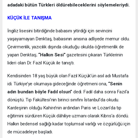
adadaki bütün Türkleri öldürebileceklerini söylemeleriydi.
KÜÇÜK İLE TANIŞMA
İngiliz lisesini bitirdiğinde babasını yitirdiği için sevincini
yaşayamayan Denktaş, babasının anısına adliyede memur oldu.
Çevirmenlik, yazıcılık dışında okuduğu okulda öğretmenlik de
yapan Denktaş;
“Halkın Sesi”
gazetesini çıkaran Türklerinin
lideri olan Dr. Fazıl Küçük ile tanıştı.
Kendisinden 18 yaş büyük olan Fazıl Küçük’ün asıl adı Mustafa
idi. Türkiye’ye okumaya gideceğinde öğretmeni ona,
“Senin
adın bundan böyle Fadıl olsun”
dedi. Fadıl daha sonra Fazıl‘a
dönüştü. Tıp Fakültesi’nin birinci sınıfını İstanbul’da okudu.
Kardeşinin olduğu Kahire’nin ardından Paris ve Lozan’da tıp
eğitimini sürdüren Küçük dâhiliye uzmanı olarak Kıbrıs’a döndü.
Halkın bedensel sağlığı kadar toplumsal varlığı ve özgürlüğü için
de mücadeleye başladı.