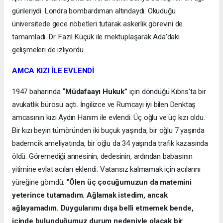
günleriydi. Londra bombardıman altındaydı. Okuduğu
üniversitede gece nöbetleri tutarak askerlik görevini de
tamamladı. Dr. Fazıl Küçük ile mektuplaşarak Ada’daki
gelişmeleri de izliyordu.
AMCA KIZI İLE EVLENDİ
1947 baharında
“Müdafaayı Hukuk”
için döndüğü Kıbrıs’ta bir
avukatlık bürosu açtı. İngilizce ve Rumcayı iyi bilen Denktaş
amcasının kızı Aydın Hanım ile evlendi. Üç oğlu ve üç kızı oldu.
Bir kızı beyin tümöründen iki buçuk yaşında, bir oğlu 7 yaşında
bademcik ameliyatında, bir oğlu da 34 yaşında trafik kazasında
öldü. Göremediği annesinin, dedesinin, ardından babasının
yitimine evlat acıları eklendi. Vatansız kalmamak için acılarını
yüreğine gömdü:
“Ölen üç çocuğumuzun da matemini
yeterince tutamadım. Ağlamak istedim, ancak
ağlayamadım. Duygularımı dışa belli etmemek bende,
içinde bulunduğumuz durum nedeniyle olacak bir