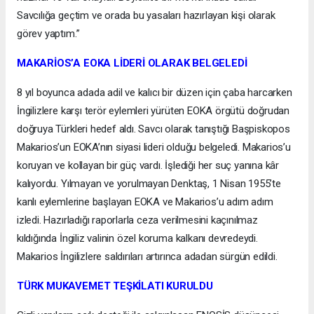
Savcılığa geçtim ve orada bu yasaları hazırlayan kişi olarak
görev yaptım.”
MAKARİOS’A EOKA LİDERİ OLARAK BELGELEDİ
8 yıl boyunca adada adil ve kalıcı bir düzen için çaba harcarken
İngilizlere karşı terör eylemleri yürüten EOKA örgütü doğrudan
doğruya Türkleri hedef aldı. Savcı olarak tanıştığı Başpiskopos
Makarios’un EOKA’nın siyasi lideri olduğu belgeledi. Makarios’u
koruyan ve kollayan bir güç vardı. İşlediği her suç yanına kâr
kalıyordu. Yılmayan ve yorulmayan Denktaş, 1 Nisan 1955’te
kanlı eylemlerine başlayan EOKA ve Makarios’u adım adım
izledi. Hazırladığı raporlarla ceza verilmesini kaçınılmaz
kıldığında İngiliz valinin özel koruma kalkanı devredeydi.
Makarios İngilizlere saldırıları artırınca adadan sürgün edildi.
TÜRK MUKAVEMET TEŞKİLATI KURULDU