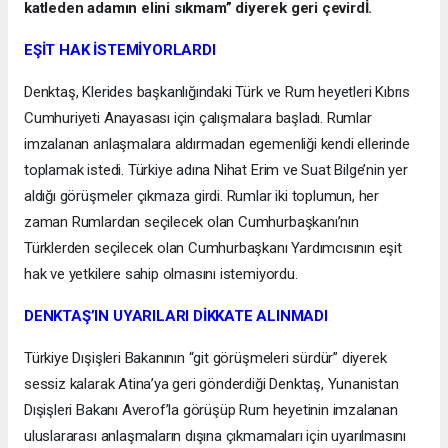
katleden adamın elini sıkmam” diyerek geri çevirdİ.
EŞİT HAK İSTEMİYORLARDI
Denktaş, Klerides başkanlığındaki Türk ve Rum heyetleri Kıbrıs
Cumhuriyeti Anayasası için çalışmalara başladı. Rumlar
imzalanan anlaşmalara aldırmadan egemenliği kendi ellerinde
toplamak istedi. Türkiye adına Nihat Erim ve Suat Bilge’nin yer
aldığı görüşmeler çıkmaza girdi. Rumlar iki toplumun, her
zaman Rumlardan seçilecek olan Cumhurbaşkanı’nın
Türklerden seçilecek olan Cumhurbaşkanı Yardımcısının eşit
hak ve yetkilere sahip olmasını istemiyordu.
DENKTAŞ’IN UYARILARI DİKKATE ALINMADI
Türkiye Dışişleri Bakanının “git görüşmeleri sürdür” diyerek
sessiz kalarak Atina’ya geri gönderdiği Denktaş, Yunanistan
Dışişleri Bakanı Averof’la görüşüp Rum heyetinin imzalanan
uluslararası anlaşmaların dışına çıkmamaları için uyarılmasını