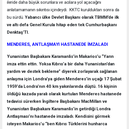
ileride daha büyük sorunlara ve acılara yol açacağını
anlatamamanın sıkıntısı içindeydi. KKTC kurulduktan sonra da
bu sürdü.
Yabancı ülke Devlet Başkanı olarak TBMM’de ilk
ve altı defa Genel Kurula hitap eden tek Cumhurbaşkanı
Denktaş’TI.
MENDERES, ANTLAŞMAYI HASTANEDE İMZALADI
Yunanistan Başbakanı Karamanlis’in Makarios’u “Yarın
imza ettin ettin. Yoksa Kıbrıs’a bir daha Yunanistan’dan
yardım ve destek bekleme” diyerek zorlayarak sağlanan
anlaşma için Londra’ya giden Menderes’in uçağı 17 Şubat
1959’da Londra’nın 40 km yakınlarında düştü. 16 kişinin
öldüğü kazada yaralı olarak kurtulan Menderes hastanede
tedavisi sürerken İngiltere Başbakanı MacMillan ve
Yunanistan Başbakanı Karamanlis’in getirdiği Londra
Antlaşması’nı hastanede imzaladı. Kendisini görmek
isteyen Makarios’u “ben Kıbrıs Türklerini hunharca