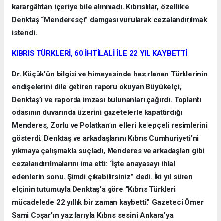
karargâhtan içeriye bile alınmadı. Kıbrıslılar, özellikle
Denktaş “Menderesçi” damgası vurularak cezalandırılmak
istendi.
KIBRIS TÜRKLERİ, 60 İHTİLALİ İLE 22 YIL KAYBETTİ
Dr. Küçük’ün bilgisi ve himayesinde hazırlanan Türklerinin
endişelerini dile getiren raporu okuyan Büyükelçi,
Denktaş’ı ve raporda imzası bulunanları çağırdı. Toplantı
odasının duvarında üzerini gazetelerle kapattırdığı
Menderes, Zorlu ve Polatkan’ın elleri kelepçeli resimlerini
gösterdi. Denktaş ve arkadaşlarını Kıbrıs Cumhuriyeti’ni
yıkmaya çalışmakla suçladı, Menderes ve arkadaşları gibi
cezalandırılmalarını ima etti: “İşte anayasayı ihlal
edenlerin sonu. Şimdi çıkabilirsiniz” dedi. İki yıl süren
elçinin tutumuyla Denktaş’a göre “Kıbrıs Türkleri
mücadelede 22 yıllık bir zaman kaybetti.” Gazeteci Ömer
Sami Coşar’ın yazılarıyla Kıbrıs sesini Ankara’ya