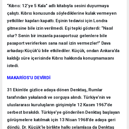
“Kıbrıs: 12’ye 5 Kala” adlı kitabıyla sesini duyurmaya
çalıştı. Kıbrıs konusunda söylediklerine kulak vermeyen
yetkililer kapıları kapattı. Eşinin tedavisi için Londra
gitmesine bile izin verilmedi. Eşi tepki gösterdi: “Nasıl
olur? Senin bir imzanla pasaportsuz gelenlere bile
pasaport verirlerken sana nasıl izin vermezler!” Dava
arkadaşı Küçük’ü bile etkilediler. Küçük, ondan Ankara’da
kaldığı süre içerisinde Kıbrıs hakkında konuşmamasını
istedi.
MAKARİOS’U DEVİRDİ
31 Ekim’de gizlice adaya dönen Denktaş, Rumlar
tarafından yakalandı ve sorguya alındı. Türkiye’nin ve
uluslararası kuruluşların girişimiyle 12 Kasım 1967’de
serbest bırakıldı. Türkiye’ye gönderilen Denktaş başlayan
görüşmelere katılmak için 13 Nisan 1968’de adaya geri
döndü. Dr. Küçük’le birlikte halkı selamlasa da Denktaş