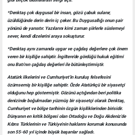
gibi birçok uluslararası sergi açtı.
*Denktaş çok duygusal bir insan, gözü çabuk sulanır,
üzüldüğünde derin derin iç çeker. Bu Duygusallığı onun şair
yönünü de yansıtır. Yazılarını kimi zaman şiirlerle süslemeyi
sever, kendi dizelerini araya sokuşturur.
*Denktaş aynı zamanda uygar ve çağdaş değerlere çok önem
veren bir kişiliğe sahiptir. İngiltere’de gördüğü hukuk eğitimi
onu Batı’nın çağdaş değerleri ile bütünleştirmiştir.
Atatürk ilkelerini ve Cumhuriyet’in kuruluş felsefesini
özümsemiş bir kişiliğe sahiptir. Özde Atatürkçü bir siyasetçi
olduğunu hep göstermiştir. Gözünü açtığından beri politika
denizinde boğulmadan yüzmüş bir siyasetçi olarak Denktaş,
Cumhuriyet ve bölge tarihinin özgün kişiliklerinden birisidir.
Dünyanın en kritik bölgesi olan Ortadoğu ve Doğu Akdeniz’de
Kıbrıs Türklerinin ve Türkiye’nin haklarını korumak konusunda
son 55-60 yıl içinde büyük başarılar sağladı.