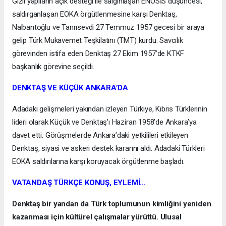
Gizli yapıların açık desteği ile salgınlaşan ENOSİS düşüncesi,
saldırganlaşan EOKA örgütlenmesine karşı Denktaş,
Nalbantoğlu ve Tanrısevdi 27 Temmuz 1957 gecesi bir araya
gelip Türk Mukavemet Teşkilatını (TMT) kurdu. Savcılık
görevinden istifa eden Denktaş 27 Ekim 1957’de KTKF
başkanlık görevine seçildi.
DENKTAŞ VE KÜÇÜK ANKARA’DA
Adadaki gelişmeleri yakından izleyen Türkiye, Kıbrıs Türklerinin
lideri olarak Küçük ve Denktaş’ı Haziran 1958’de Ankara’ya
davet etti. Görüşmelerde Ankara’daki yetkilileri etkileyen
Denktaş, siyasi ve askeri destek kararını aldı. Adadaki Türkleri
EOKA saldırılarına karşı koruyacak örgütlenme başladı.
VATANDAŞ TÜRKÇE KONUŞ, EYLEMİ…
Denktaş bir yandan da Türk toplumunun kimliğini yeniden
kazanması için kültürel çalışmalar yürüttü. Ulusal