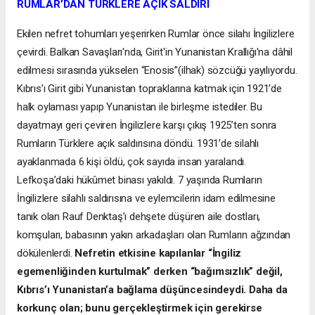
RUMLAR’DAN TÜRKLERE AÇIK SALDIRI
Ekilen nefret tohumları yeşerirken Rumlar önce silahı İngilizlere
çevirdi. Balkan Savaşları'nda, Girit'in Yunanistan Krallığı'na dâhil
edilmesi sırasında yükselen “Enosis”(ilhak) sözcüğü yayılıyordu.
Kıbrıs’ı Girit gibi Yunanistan topraklarına katmak için 1921’de
halk oylaması yapıp Yunanistan ile birleşme istediler. Bu
dayatmayı geri çeviren İngilizlere karşı çıkış 1925’ten sonra
Rumların Türklere açık saldırısına döndü. 1931’de silahlı
ayaklanmada 6 kişi öldü, çok sayıda insan yaralandı.
Lefkoşa’daki hükûmet binası yakıldı. 7 yaşında Rumların
İngilizlere silahlı saldırısına ve eylemcilerin idam edilmesine
tanık olan Rauf Denktaş’ı dehşete düşüren aile dostları,
komşuları, babasının yakın arkadaşları olan Rumların ağzından
dökülenlerdi.
Nefretin etkisine kapılanlar “İngiliz
egemenliğinden kurtulmak” derken “bağımsızlık” değil,
Kıbrıs’ı Yunanistan’a bağlama düşüncesindeydi. Daha da
korkunç olan; bunu gerçekleştirmek için gerekirse