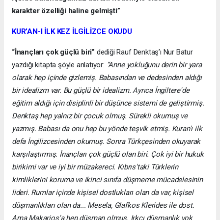
karakter özelliği haline gelmişti”
KUR’AN-I İLK KEZ İLGİLİZCE OKUDU
“İnançları çok güçlü biri”
dediği Rauf Denktaş’ı Nur Batur
yazdığı kitapta şöyle anlatıyor:
“Anne yokluğunu derin bir yara
olarak hep içinde gizlemiş. Babasından ve dedesinden aldığı
bir idealizm var. Bu güçlü bir idealizm. Ayrıca İngiltere'de
eğitim aldığı için disiplinli bir düşünce sistemi de geliştirmiş.
Denktaş hep yalnız bir çocuk olmuş. Sürekli okumuş ve
yazmış. Babası da onu hep bu yönde teşvik etmiş. Kuran'ı ilk
defa İngilizcesinden okumuş. Sonra Türkçesinden okuyarak
karşılaştırmış. İnançları çok güçlü olan biri. Çok iyi bir hukuk
birikimi var ve iyi bir müzakereci. Kıbrıs'taki Türklerin
kimliklerini koruma ve ikinci sınıfa düşmeme mücadelesinin
lideri. Rumlar içinde kişisel dostlukları olan da var, kişisel
düşmanlıkları olan da... Mesela, Glafkos Klerides ile dost.
Ama Makarios'a hep düşman olmuş. Irkçı düşmanlık yok