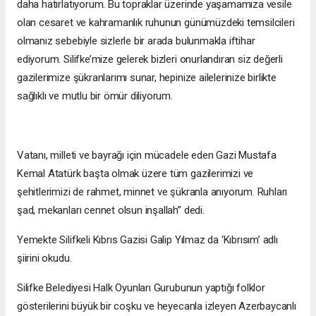
daha hatırlatıyorum. Bu topraklar üzerinde yaşamamıza vesile
olan cesaret ve kahramanlık ruhunun günümüzdeki temsilcileri
olmanız sebebiyle sizlerle bir arada bulunmakla iftihar
ediyorum. Silifke’mize gelerek bizleri onurlandıran siz değerli
gazilerimize şükranlarımı sunar, hepinize ailelerinize birlikte
sağlıklı ve mutlu bir ömür diliyorum.
Vatanı, milleti ve bayrağı için mücadele eden Gazi Mustafa
Kemal Atatürk başta olmak üzere tüm gazilerimizi ve
şehitlerimizi de rahmet, minnet ve şükranla anıyorum. Ruhları
şad, mekanları cennet olsun inşallah” dedi.
Yemekte Silifkeli Kıbrıs Gazisi Galip Yılmaz da ‘Kıbrısım’ adlı
şiirini okudu.
Silifke Belediyesi Halk Oyunları Gurubunun yaptığı folklor
gösterilerini büyük bir coşku ve heyecanla izleyen Azerbaycanlı