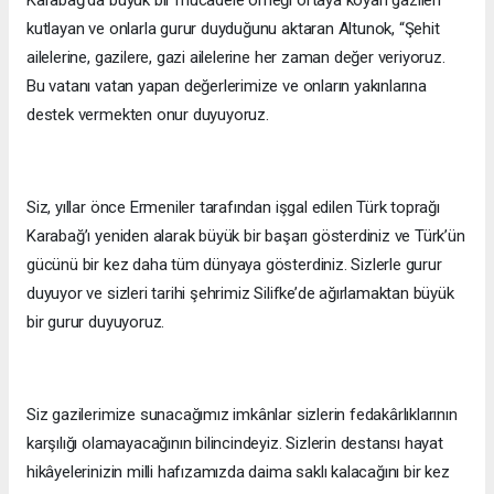
Karabağ’da büyük bir mücadele örneği ortaya koyan gazileri
kutlayan ve onlarla gurur duyduğunu aktaran Altunok, “Şehit
ailelerine, gazilere, gazi ailelerine her zaman değer veriyoruz.
Bu vatanı vatan yapan değerlerimize ve onların yakınlarına
destek vermekten onur duyuyoruz.
Siz, yıllar önce Ermeniler tarafından işgal edilen Türk toprağı
Karabağ’ı yeniden alarak büyük bir başarı gösterdiniz ve Türk’ün
gücünü bir kez daha tüm dünyaya gösterdiniz. Sizlerle gurur
duyuyor ve sizleri tarihi şehrimiz Silifke’de ağırlamaktan büyük
bir gurur duyuyoruz.
Siz gazilerimize sunacağımız imkânlar sizlerin fedakârlıklarının
karşılığı olamayacağının bilincindeyiz. Sizlerin destansı hayat
hikâyelerinizin milli hafızamızda daima saklı kalacağını bir kez