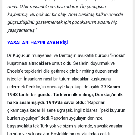
onda. O bir mücadele ve dava adamı. Üç çocuğunu
kaybetmiş. Bu çok acı bir olay. Ama Denktaş halkın önünde
güçsüzlüğünü göstermemek için çocuklarının acısını hiç
yaşayamamış."
YASALARI HAZIRLAYAN KİŞİ
Dr. Küçük’ün muayenesi ve Dentaş’ın avukatlık bürosu “Enosis”
kuşatması altındakilere umut oldu. Seslerini duyurmak ve
Enosis’e tepkilerini dile getirmek için bir miting düzenlemek
istediler. İnsanların nasıl bir tutum alacakları kuşkusunu
gidermek Denktaş’ın önerisiyle kapı kapı dolaşıldı.
27 Kasım
1948 tarihi bir gündü. Türklerin ilk mitingi, Denktaş’ın ilk
halka seslenişiydi. 1949’da savcı oldu:
“Raporları
çıkarıncaya kadar iki sene uğraştık. İngiliz idaresi “peki buyurun
bunları uygulayın” dedi. Raporları uygulayın denince,
başsavcılıkta tek Türk yok ve bizim sistemde, savcılık yasaları
hazırlar ve vali onaylar. Böylelikle bir mevkii ihdas edildi.