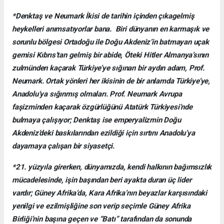
*Denktaş ve Neumark İkisi de tarihin içinden çıkagelmiş
heykelleri anımsatıyorlar bana. Biri dünyanın en karmaşık ve
sorunlu bölgesi Ortadoğu ile Doğu Akdeniz’in batmayan uçak
gemisi Kıbrıs’tan gelmiş bir abide, Öteki Hitler Almanya’sının
zulmünden kaçarak Türkiye’ye sığınan bir aydın adam, Prof.
Neumark. Ortak yönleri her ikisinin de bir anlamda Türkiye’ye,
Anadolu’ya sığınmış olmaları. Prof. Neumark Avrupa
faşizminden kaçarak özgürlüğünü Atatürk Türkiyesi’nde
bulmaya çalışıyor; Denktaş ise emperyalizmin Doğu
Akdeniz’deki baskılarından ezildiği için sırtını Anadolu’ya
dayamaya çalışan bir siyasetçi.
*21. yüzyıla girerken, dünyamızda, kendi halkının bağımsızlık
mücadelesinde, işin başından beri ayakta duran üç lider
vardır; Güney Afrika’da, Kara Afrika’nın beyazlar karşısındaki
yenilgi ve ezilmişliğine son verip seçimle Güney Afrika
Birliği’nin başına geçen ve “Batı” tarafından da sonunda