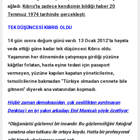
ağladı.
Kıbrıs’ta sadece kendisinin bildiği haber 20
Temmuz 1974 tarihinde gerçekleşti
.
TEK DÜŞÜNCESİ KIBRIS OLDU
14 gün sonra doğum günü vardı. 13 Ocak 2012’ta hayata
veda ettiği güne kadar tek düşüncesi Kıbrıs oldu.
Yaşamının her döneminde çatışmaya girdiği yüzüne
kâğıtlar fırlatan, hasta eşine tedavi için pasaport
vermeyen, yüzüne kapıları kapatan yöneticilerine,
temsilcilerine bakmadan “Türkiye olmadan cennete bile
gitmem” diyerek ana vatanından kopmadı.
Hiçbir zaman demokrasiden, çok seslilikten ayrılmayan
Denktaş’ı en iyi yakın arkadaşı Erol Manisalı şöyle özetliyor:
*Olağanüstü gözlemci bir insandır. Bu gözlemciliğini fotoğraf
sanatına olan tutkusu ile ortaya koydu. Hatta bir profesyonel