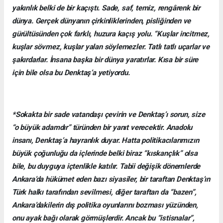
yakınlık belki de bir kaçıştı. Sade, saf, temiz, rengârenk bir
dünya. Gerçek dünyanın çirkinliklerinden, pisliğinden ve
gürültüsünden çok farklı, huzura kaçış yolu. “Kuşlar incitmez,
kuşlar sövmez, kuşlar yalan söylemezler. Tatlı tatlı uçarlar ve
şakırdarlar. İnsana başka bir dünya yaratırlar. Kısa bir süre
için bile olsa bu Denktaş’a yetiyordu.
*Sokakta bir sade vatandaşı çevirin ve Denktaş’ı sorun, size
“o büyük adamdır” türünden bir yanıt verecektir. Anadolu
insanı, Denktaş’a hayranlık duyar. Hatta politikacılarımızın
büyük çoğunluğu da içlerinde belki biraz “kıskançlık” olsa
bile, bu duyguya içtenlikle katılır. Tabii değişik dönemlerde
Ankara’da hükümet eden bazı siyasiler, bir taraftan Denktaş’ın
Türk halkı tarafından sevilmesi, diğer taraftan da “bazen”,
Ankara’dakilerin dış politika oyunlarını bozması yüzünden,
onu ayak bağı olarak görmüşlerdir. Ancak bu “istisnalar”,