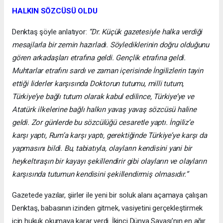
HALKIN SÖZCÜSÜ OLDU
Denktaş şöyle anlatıyor:
“Dr. Küçük gazetesiyle halka verdiği
mesajlarla bir zemin hazırladı. Söylediklerinin doğru olduğunu
gören arkadaşları etrafına geldi. Gençlik etrafına geldi.
Muhtarlar etrafını sardı ve zaman içerisinde İngilizlerin tayin
ettiği liderler karşısında Doktorun tutumu, milli tutum,
Türkiye’ye bağlı tutum olarak kabul edilince, Türkiye’ye ve
Atatürk ilkelerine bağlı halkın yavaş yavaş sözcüsü haline
geldi. Zor günlerde bu sözcülüğü cesaretle yaptı. İngiliz’e
karşı yaptı, Rum’a karşı yaptı, gerektiğinde Türkiye’ye karşı da
yapmasını bildi. Bu, tabiatıyla, olayların kendisini yani bir
heykeltıraşın bir kayayı şekillendirir gibi olayların ve olayların
karşısında tutumun kendisini şekillendirmiş olmasıdır.”
Gazetede yazılar, şiirler ile yeni bir soluk alanı açamaya çalışan
Denktaş, babasının izinden gitmek, vasiyetini gerçekleştirmek
için hukuk okumaya karar verdi. İkinci Dünya Savaşı’nın en ağır