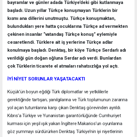
bayramlar ve günler adada Türkiye’deki gibi kutlanmaya
başladı. Uzun yıllar Türkçe konuşmayan Türklerin bir
kısmı ana dillerini unutmuştu. Türkçe konuşmaktan,
bulundukları yere hatta çocuklarına Türkçe ad vermekten
çekinen insanlar “vatandaş Türkçe konuş” eylemiyle
cesaretlendi. Türklere ait iş yerlerine Türkçe adlar
konulmaya başladı. Denktaş, bir köye Türkçe Serdarlı adı
verildiği gün doğan oğluna Serdar adı verdi. Bunlardan
çok Türklerin ticarete el atmaları rahatsızlığa yol açtı.
İYİ NİYET SORUNLAR YAŞATACAKTI
Küçük’ün boyun eğdiği Türk diplomatlar ve yetkililerle
gerektiğinde tartışan; yanılgılarına ve Türk toplumunun zararına
yol açan tutumlarına karşı çıkan Denktaş görevinden ayrıldı.
Kıbrıs’a Türkiye ve Yunanistan garantörlüğünde Cumhuriyet
kurması için yeşil ışık yakan İngiltere Makarios’un oyunlarına
göz yummayı sürdürürken Denktaş Türkiye’nin iyi niyetlerinin