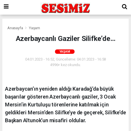
Anasayfa
Yaşam
Azerbaycanlı Gaziler Silifke’de…
YAŞAM
04.01.2023 - 16:52, Güncelleme: 04.01.2023 - 16:58
4996+ kez okundu.
Azerbaycan’ın yeniden aldığı Karadağ’da büyük
başarılar gösteren Azerbaycanlı gaziler, 3 Ocak
Mersin’in Kurtuluşu törenlerine katılmak için
geldikleri Mersin’den Silifke’ye de geçerek, Silifke’de
Başkan Altunok’un misafiri oldular.