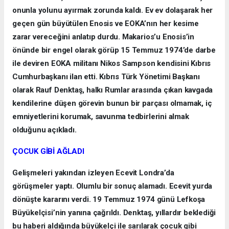
onunla yolunu ayırmak zorunda kaldı. Ev ev dolaşarak her
geçen gün büyütülen Enosis ve EOKA’nın her kesime
zarar vereceğini anlatıp durdu. Makarios’u Enosis’in
önünde bir engel olarak görüp 15 Temmuz 1974’de darbe
ile deviren EOKA militanı Nikos Sampson kendisini Kıbrıs
Cumhurbaşkanı ilan etti. Kıbrıs Türk Yönetimi Başkanı
olarak Rauf Denktaş, halkı Rumlar arasında çıkan kavgada
kendilerine düşen görevin bunun bir parçası olmamak, iç
emniyetlerini korumak, savunma tedbirlerini almak
olduğunu açıkladı.
ÇOCUK GİBİ AĞLADI
Gelişmeleri yakından izleyen Ecevit Londra’da
görüşmeler yaptı. Olumlu bir sonuç alamadı. Ecevit yurda
dönüşte kararını verdi. 19 Temmuz 1974 günü Lefkoşa
Büyükelçisi’nin yanına çağrıldı. Denktaş, yıllardır beklediği
bu haberi aldığında büyükelçi ile sarılarak çocuk gibi