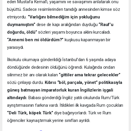
eden Mustafa Kemal’i, yaşamını ve savaşımını anlatarak onu
büyüttü. Sadece resimlerinden tanıdığı annesinden kimse söz
etmiyordu.
“Varlığını bilmediğim için yokluğunu
duymamıştım”
dese de kapı aralığından duyduğu
“Rauf’u
doğurdu, öldü”
sözleri yaşamı boyunca aklını kurcaladı.
“Annemi ben mi öldürdüm?”
kuşkusu kapanmayan bir
yarasıydı.
İlkokulu okumaya gönderildiği İstanbul’dan 6 yaşında adaya
döndüğünde dedesinin öldüğünü öğrendi. Kulağında ondan
silinmez bir anı olarak kalan
“gittiler ama tekrar gelecekler”
sözü çınlayıp durdu.
Kıbrıs “böl, parçala, yönet” politikasıyla
güneş batmayan imparatorluk kuran İngilizlerin işgali
altındaydı
. Babası gönderdiği İngiliz yatılı okulunda Rum/Türk
ayrıştırmasının farkına vardı. İtildikleri ilk kavgada Rum çocukları
“Deli Türk, köpek Türk”
diye bağırıyorlardı. Türk ve Rum
öğrenciler kaynaştırmak yerine sınıfları ayrıldı.