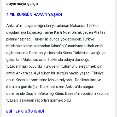
duyurmaya çalıştı
.
4 YIL SÜRGÜN HAYATI YAŞADI
Ankara’nın duyarsızlığından yararlanan Makarios 1963’de
uygulamaya koyacağı Tarihe Kanlı Noel olarak geçen Akritas
planını hazırladı. Türkler iki günde yok edilecek, Türkiye
müdahale kararı alamadan Kıbrıs’ın Yunanistan’a ilhak ettiği
açıklanacaktı. Denktaş yurtdışında Kıbrıs Türklerinin varlığı için
çalışırken Makarios onun hakkında adaya döndüğü
tutuklanması buyurdu. Türkiye’nin tutumunu eleştirmek için
gittiği Ankara’da 4 yıl süren bir sürgün hayatı yaşadı. Türkiye
onun Kıbrıs’a dönmesine izin vermiyordu. Dedikodulara ve
iftiralara gün doğdu. Denktaş’ı üzen Ankara’da sürgün
döneminde Dışişleri Bakanlığı Kıbrıs Dairesi’nin bodrum katında
tutulan, saklanan raporları görmek oldu.
EŞİ TEPKİ GÖSTERDİ