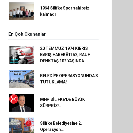
1964 Silifke Spor sahipsiz
kalmadı
En Çok Okunanlar
20 TEMMUZ 1974 KIBRIS
BARIŞ HAREKÂTI 52, RAUF
DENKTAŞ 102 YAŞINDA
BELEDİYE OPERASYONUNDA 8
TUTUKLAMA!
MHP SİLİFKE'DE BÜYÜK
SÜRPRİZ!..
Silifke Belediyesine 2.
Operasyon...