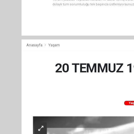
dolaylı tüm sorumluluğu tek başınıza üstleniyorsunuz
Anasayfa
Yaşam
20 TEMMUZ 19
Ya