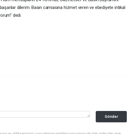
başarılar dilerim. Basın camiasına hizmet veren ve ebediyete intikal
orum” dedi.
Gönder
uyor ve silifkesesimiz.com sitesine yaptığınız yorumunuzla ilgili doğrudan veya