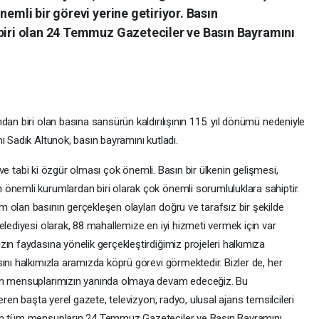
nemli bir görevi yerine getiriyor. Basın
 biri olan 24 Temmuz Gazeteciler ve Basın Bayramını
dan biri olan basına sansürün kaldırılışının 115. yıl dönümü nedeniyle
ı Sadık Altunok, basın bayramını kutladı.
li ve tabi ki özgür olması çok önemli. Basın bir ülkenin gelişmesi,
önemli kurumlardan biri olarak çok önemli sorumluluklara sahiptir.
 olan basının gerçekleşen olayları doğru ve tarafsız bir şekilde
elediyesi olarak, 88 mahallemize en iyi hizmeti vermek için var
ın faydasına yönelik gerçekleştirdiğimiz projeleri halkımıza
ını halkımızla aramızda köprü görevi görmektedir. Bizler de, her
sın mensuplarımızın yanında olmaya devam edeceğiz. Bu
eren başta yerel gazete, televizyon, radyo, ulusal ajans temsilcileri
lan tüm mensupların 24 Temmuz Gazeteciler ve Basın Bayramını