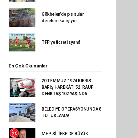
Gökbelen’de pis sular
derelere karışıyor
TFF’ye ücret isyanı!
En Çok Okunanlar
20 TEMMUZ 1974 KIBRIS
BARIŞ HAREKÂTI 52, RAUF
DENKTAŞ 102 YAŞINDA
BELEDİYE OPERASYONUNDA 8
TUTUKLAMA!
MHP SİLİFKE'DE BÜYÜK