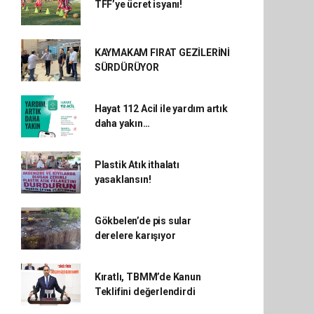
TFF’ye ücret isyanı!
KAYMAKAM FIRAT GEZİLERİNİ
SÜRDÜRÜYOR
Hayat 112 Acil ile yardım artık
daha yakın…
Plastik Atık ithalatı
yasaklansın!
Gökbelen’de pis sular
derelere karışıyor
Kıratlı, TBMM’de Kanun
Teklifini değerlendirdi