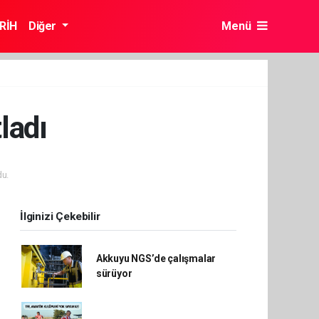
RİH
Diğer
Menü
ladı
u.
İlginizi Çekebilir
Akkuyu NGS’de çalışmalar
sürüyor