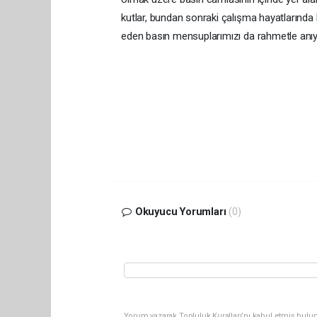
kutlar, bundan sonraki çalışma hayatlarında 
eden basın mensuplarımızı da rahmetle anıy
Okuyucu Yorumları
(0)
Yorum yazarak Topluluk Kuralları’nı kabul etmiş bulun