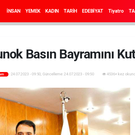
İNSAN
YEMEK
KADIN
TARİH
EDEBİYAT
Tiyatro
TA
unok Basın Bayramını Kut
24.07.2023 - 09:50, Güncelleme: 24.07.2023 - 09:50
4536+ kez okund
am