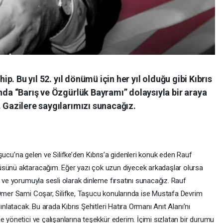
hip. Bu yıl 52. yıl dönümü için her yıl olduğu gibi Kıbrıs
’nda “Barış ve Özgürlük Bayramı” dolaysıyla bir araya
. Gazilere saygılarımızı sunacağız.
 Taşucu’na gelen ve Silifke’den Kıbrıs’a gidenleri konuk eden Rauf
üsünü aktaracağım. Eğer yazı çok uzun diyecek arkadaşlar olursa
s ve yorumuyla sesli olarak dinleme fırsatını sunacağız. Rauf
 Ömer Sami Coşar, Silifke, Taşucu konularında ise Mustafa Devrim
ınlatacak. Bu arada Kıbrıs Şehitleri Hatıra Ormanı Anıt Alanı’nı
e yönetici ve çalışanlarına teşekkür ederim. İçimi sızlatan bir durumu