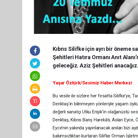
Kıbrıs Silifke için ayrı bir öneme sa
Şehitleri Hatıra Ormanı Anıt Alanı
geleceğiz. Aziz Şehitleri anacağız
Yaşar Öztürk/Sesimiz Haber Merkezi
Bu vesile ile sizlere her fırsatta Silifke’ye,
Denktaş’ın bilinmeyen yönleriyle yaşam öyk
değerli sanatçı Utku Erişik’in olağanüstü se
Denktaş, Kıbrıs Barış Harekâtı, Aslan Eyce,
Eyce’nin yakında yayınlanacak anıları bizi ayd
bakımsızlıktan kurtaran Silifke Orman İşletm