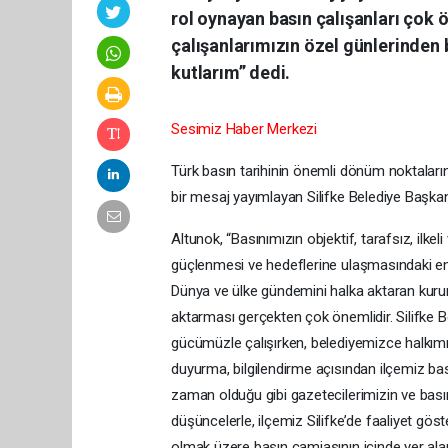
rol oynayan basın çalışanları çok ö
çalışanlarımızın özel günlerinden
kutlarım” dedi.
Sesimiz Haber Merkezi
Türk basın tarihinin önemli dönüm noktaların
bir mesaj yayımlayan Silifke Belediye Başkan
Altunok, “Basınımızın objektif, tarafsız, ilke
güçlenmesi ve hedeflerine ulaşmasındaki en 
Dünya ve ülke gündemini halka aktaran kurum
aktarması gerçekten çok önemlidir. Silifke B
gücümüzle çalışırken, belediyemizce halkımız
duyurma, bilgilendirme açısından ilçemiz bas
zaman olduğu gibi gazetecilerimizin ve ba
düşüncelerle, ilçemiz Silifke’de faaliyet göst
olmak üzere basın camiasının içinde yer a