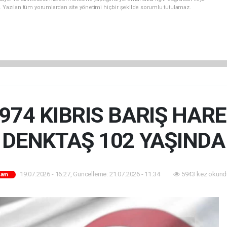
. Yazılan tüm yorumlardan site yönetimi hiçbir şekilde sorumlu tutulamaz.
74 KIBRIS BARIŞ HARE
DENKTAŞ 102 YAŞINDA
19.07.2026 - 16:27, Güncelleme: 21.07.2026 - 11:34
5943 kez okund
şam