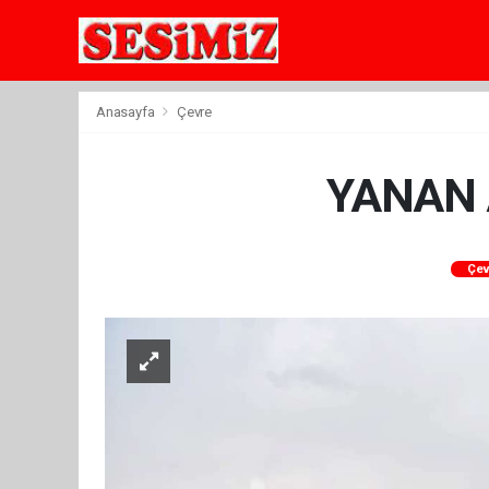
Anasayfa
Çevre
YANAN 
Çev