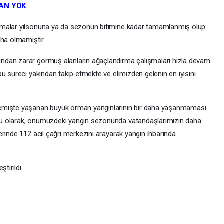
AN YOK
şmalar yılsonuna ya da sezonun bitimine kadar tamamlanmış olup
aha olmamıştır.
ndan zarar görmüş alanların ağaçlandırma çalışmaları hızla devam
u süreci yakından takip etmekte ve elimizden gelenin en iyisini
eçmişte yaşanan büyük orman yangınlarının bir daha yaşanmaması
ü olarak, önümüzdeki yangın sezonunda vatandaşlarımızın daha
rinde 112 acil çağrı merkezini arayarak yangın ihbarında
tirildi.