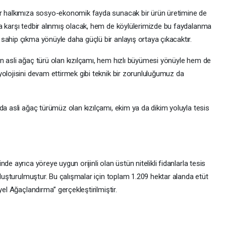
er halkımıza sosyo-ekonomik fayda sunacak bir ürün üretimine de
a karşı tedbir alınmış olacak, hem de köylülerimizde bu faydalanma
sahip çıkma yönüyle daha güçlü bir anlayış ortaya çıkacaktır.
n asli ağaç türü olan kızılçamı, hem hızlı büyümesi yönüyle hem de
olojisini devam ettirmek gibi teknik bir zorunluluğumuz da
da asli ağaç türümüz olan kızılçamı, ekim ya da dikim yoluyla tesis
e ayrıca yöreye uygun orijinli olan üstün nitelikli fidanlarla tesis
 oluşturulmuştur. Bu çalışmalar için toplam 1.209 hektar alanda etüt
el Ağaçlandırma’’ gerçekleştirilmiştir.