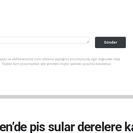
Gönder
uyor ve silifkesesimiz.com sitesine yaptığınız yorumunuzla ilgili doğrudan veya
. Yazılan tüm yorumlardan site yönetimi hiçbir şekilde sorumlu tutulamaz.
n’de pis sular derelere k