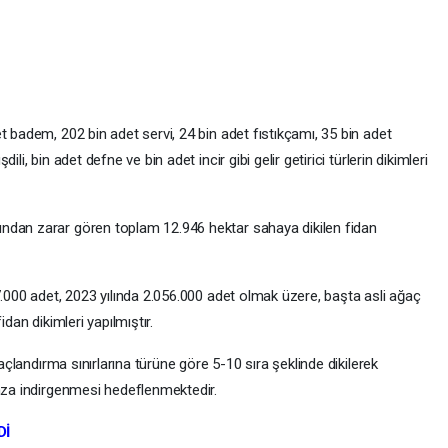
t badem, 202 bin adet servi, 24 bin adet fıstıkçamı, 35 bin adet
li, bin adet defne ve bin adet incir gibi gelir getirici türlerin dikimleri
ndan zarar gören toplam 12.946 hektar sahaya dikilen fidan
7.000 adet, 2023 yılında 2.056.000 adet olmak üzere, başta asli ağaç
dan dikimleri yapılmıştır.
ğaçlandırma sınırlarına türüne göre 5-10 sıra şeklinde dikilerek
 aza indirgenmesi hedeflenmektedir.
Dİ