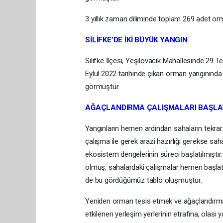
3 yıllık zaman diliminde toplam 269 adet o
SİLİFKE’DE İKİ BÜYÜK YANGIN
Silifke İlçesi, Yeşilovacık Mahallesinde 29
Eylül 2022 tarihinde çıkan orman yangınınd
görmüştür.
AĞAÇLANDIRMA ÇALIŞMALARI BAŞLAT
Yangınların hemen ardından sahaların tekrar
çalışma ile gerek arazi hazırlığı gerekse s
ekosistem dengelerinin süreci başlatılmışt
olmuş, sahalardaki çalışmalar hemen başlatıl
de bu gördüğümüz tablo oluşmuştur.
Yeniden orman tesis etmek ve ağaçlandırma 
etkilenen yerleşim yerlerinin etrafına, olası