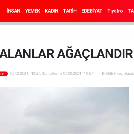
İNSAN
YEMEK
KADIN
TARİH
EDEBİYAT
Tiyatro
TA
ALANLAR AĞAÇLANDIR
09.03.2024 - 13:57, Güncelleme: 09.03.2024 - 13:57
5583+ kez okund
re