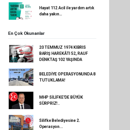
Hayat 112 Acil ile yardım artık
daha yakın…
En Çok Okunanlar
20 TEMMUZ 1974 KIBRIS
BARIŞ HAREKÂTI 52, RAUF
DENKTAŞ 102 YAŞINDA
BELEDİYE OPERASYONUNDA 8
TUTUKLAMA!
MHP SİLİFKE'DE BÜYÜK
SÜRPRİZ!..
Silifke Belediyesine 2.
Operasyon...