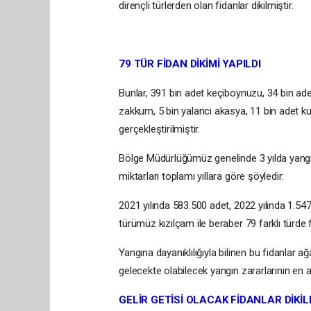
dirençli türlerden olan fidanlar dikilmiştir.
79 TÜR FİDAN DİKİMİ YAPILDI
Bunlar, 391 bin adet keçiboynuzu, 34 bin ade
zakkum, 5 bin yalancı akasya, 11 bin adet kuşdi
gerçekleştirilmiştir.
Bölge Müdürlüğümüz genelinde 3 yılda yangı
miktarları toplamı yıllara göre şöyledir:
2021 yılında 583.500 adet, 2022 yılında 1.54
türümüz kızılçam ile beraber 79 farklı türde fi
Yangına dayanıklılığıyla bilinen bu fidanlar a
gelecekte olabilecek yangın zararlarının en
GELİR GETİSİ OLACAK FİDANLAR DİKİL