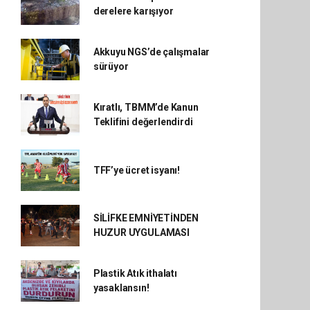
derelere karışıyor
Akkuyu NGS’de çalışmalar
sürüyor
Kıratlı, TBMM’de Kanun
Teklifini değerlendirdi
TFF’ye ücret isyanı!
SİLİFKE EMNİYETİNDEN
HUZUR UYGULAMASI
Plastik Atık ithalatı
yasaklansın!