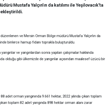
rü Mustafa Yalçın’ın da katılımı ile Yeşilovacık’ta
kleştirildi.
n düzenlenen ve Mersin Orman Bölge müdürü Mustafa Yalçın’ın da
ninde binlerce harnup fidanı toprakla buluşturuldu.
angınlar ve yangınlardan sonra yapılan çalışmalar hakkında
yada olduğu gibi ülkemizde de yangınlar açısından maalesef üzücü bir
88 adet orman yangınında 9.661 hektar, 2022 yılında çıkan toplam
 çıkan toplam 82 adet yangında 898 hektar orman alanı zarar