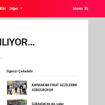
RİH
Diğer
Menü
ILIYOR…
u.
İlginizi Çekebilir
KAYMAKAM FIRAT GEZİLERİNİ
SÜRDÜRÜYOR
Gökbelen’de pis sular