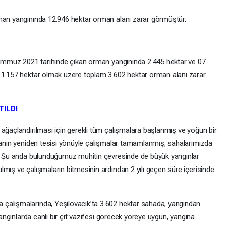
rman yangınında 12.946 hektar orman alanı zarar görmüştür.
 Temmuz 2021 tarihinde çıkan orman yangınında 2.445 hektar ve 07
a 1.157 hektar olmak üzere toplam 3.602 hektar orman alanı zarar
ILDI
 ağaçlandırılması için gerekli tüm çalışmalara başlanmış ve yoğun bir
ahanın yeniden tesisi yönüyle çalışmalar tamamlanmış, sahalarımızda
ır. Şu anda bulunduğumuz muhitin çevresinde de büyük yangınlar
mış ve çalışmaların bitmesinin ardından 2 yılı geçen süre içerisinde
çalışmalarında, Yeşilovacık’ta 3.602 hektar sahada, yangından
 yangınlarda canlı bir çit vazifesi görecek yöreye uygun, yangına