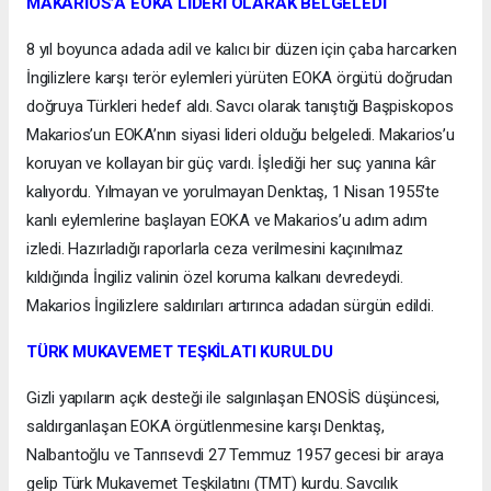
MAKARİOS’A EOKA LİDERİ OLARAK BELGELEDİ
8 yıl boyunca adada adil ve kalıcı bir düzen için çaba harcarken
İngilizlere karşı terör eylemleri yürüten EOKA örgütü doğrudan
doğruya Türkleri hedef aldı. Savcı olarak tanıştığı Başpiskopos
Makarios’un EOKA’nın siyasi lideri olduğu belgeledi. Makarios’u
koruyan ve kollayan bir güç vardı. İşlediği her suç yanına kâr
kalıyordu. Yılmayan ve yorulmayan Denktaş, 1 Nisan 1955’te
kanlı eylemlerine başlayan EOKA ve Makarios’u adım adım
izledi. Hazırladığı raporlarla ceza verilmesini kaçınılmaz
kıldığında İngiliz valinin özel koruma kalkanı devredeydi.
Makarios İngilizlere saldırıları artırınca adadan sürgün edildi.
TÜRK MUKAVEMET TEŞKİLATI KURULDU
Gizli yapıların açık desteği ile salgınlaşan ENOSİS düşüncesi,
saldırganlaşan EOKA örgütlenmesine karşı Denktaş,
Nalbantoğlu ve Tanrısevdi 27 Temmuz 1957 gecesi bir araya
gelip Türk Mukavemet Teşkilatını (TMT) kurdu. Savcılık