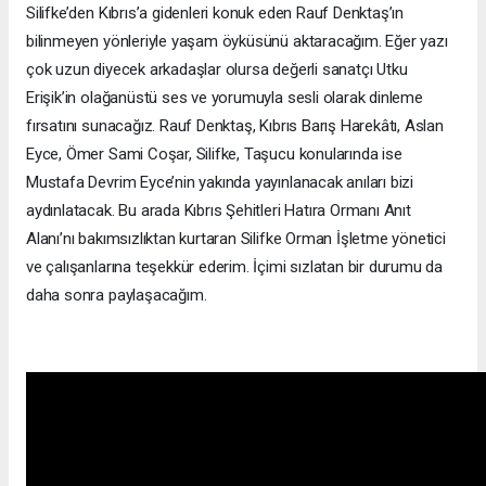
Silifke’den Kıbrıs’a gidenleri konuk eden Rauf Denktaş’ın
bilinmeyen yönleriyle yaşam öyküsünü aktaracağım. Eğer yazı
çok uzun diyecek arkadaşlar olursa değerli sanatçı Utku
Erişik’in olağanüstü ses ve yorumuyla sesli olarak dinleme
fırsatını sunacağız. Rauf Denktaş, Kıbrıs Barış Harekâtı, Aslan
Eyce, Ömer Sami Coşar, Silifke, Taşucu konularında ise
Mustafa Devrim Eyce’nin yakında yayınlanacak anıları bizi
aydınlatacak. Bu arada Kıbrıs Şehitleri Hatıra Ormanı Anıt
Alanı’nı bakımsızlıktan kurtaran Silifke Orman İşletme yönetici
ve çalışanlarına teşekkür ederim. İçimi sızlatan bir durumu da
daha sonra paylaşacağım.