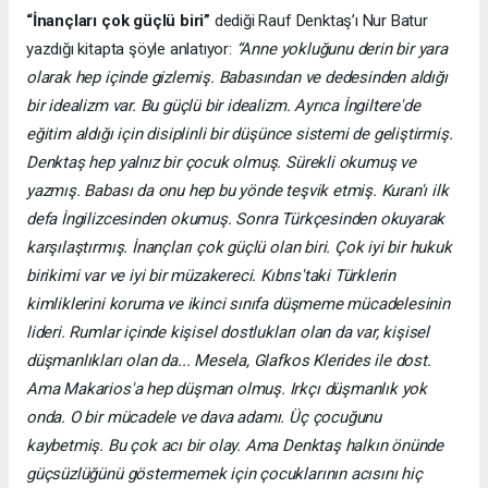
“İnançları çok güçlü biri”
dediği Rauf Denktaş’ı Nur Batur
yazdığı kitapta şöyle anlatıyor:
“Anne yokluğunu derin bir yara
olarak hep içinde gizlemiş. Babasından ve dedesinden aldığı
bir idealizm var. Bu güçlü bir idealizm. Ayrıca İngiltere'de
eğitim aldığı için disiplinli bir düşünce sistemi de geliştirmiş.
Denktaş hep yalnız bir çocuk olmuş. Sürekli okumuş ve
yazmış. Babası da onu hep bu yönde teşvik etmiş. Kuran'ı ilk
defa İngilizcesinden okumuş. Sonra Türkçesinden okuyarak
karşılaştırmış. İnançları çok güçlü olan biri. Çok iyi bir hukuk
birikimi var ve iyi bir müzakereci. Kıbrıs'taki Türklerin
kimliklerini koruma ve ikinci sınıfa düşmeme mücadelesinin
lideri. Rumlar içinde kişisel dostlukları olan da var, kişisel
düşmanlıkları olan da... Mesela, Glafkos Klerides ile dost.
Ama Makarios'a hep düşman olmuş. Irkçı düşmanlık yok
onda. O bir mücadele ve dava adamı. Üç çocuğunu
kaybetmiş. Bu çok acı bir olay. Ama Denktaş halkın önünde
güçsüzlüğünü göstermemek için çocuklarının acısını hiç