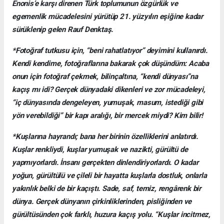
Enonis’e karşı direnen Türk toplumunun özgürlük ve
egemenlik mücadelesini yürütüp 21. yüzyılın eşiğine kadar
sürüklenip gelen Rauf Denktaş.
*Fotoğraf tutkusu için, “beni rahatlatıyor” deyimini kullanırdı.
Kendi kendime, fotoğraflarına bakarak çok düşündüm: Acaba
onun için fotoğraf çekmek, bilinçaltına, “kendi dünyası”na
kaçış mı idi? Gerçek dünyadaki dikenleri ve zor mücadeleyi,
“iç dünyasında dengeleyen, yumuşak, masum, istediği gibi
yön verebildiği” bir kapı aralığı, bir mercek miydi? Kim bilir!
*Kuşlarına hayrandı; bana her birinin özelliklerini anlatırdı.
Kuşlar renkliydi, kuşlar yumuşak ve nazikti, gürültü de
yapmıyorlardı. İnsanı gerçekten dinlendiriyorlardı. O kadar
yoğun, gürültülü ve çileli bir hayatta kuşlarla dostluk, onlarla
yakınlık belki de bir kaçıştı. Sade, saf, temiz, rengârenk bir
dünya. Gerçek dünyanın çirkinliklerinden, pisliğinden ve
gürültüsünden çok farklı, huzura kaçış yolu. “Kuşlar incitmez,