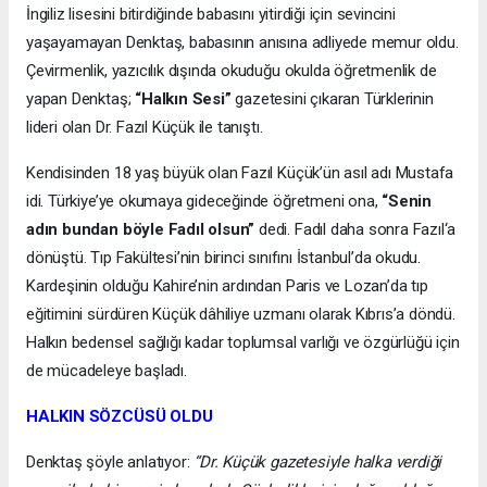
İngiliz lisesini bitirdiğinde babasını yitirdiği için sevincini
yaşayamayan Denktaş, babasının anısına adliyede memur oldu.
Çevirmenlik, yazıcılık dışında okuduğu okulda öğretmenlik de
yapan Denktaş;
“Halkın Sesi”
gazetesini çıkaran Türklerinin
lideri olan Dr. Fazıl Küçük ile tanıştı.
Kendisinden 18 yaş büyük olan Fazıl Küçük’ün asıl adı Mustafa
idi. Türkiye’ye okumaya gideceğinde öğretmeni ona,
“Senin
adın bundan böyle Fadıl olsun”
dedi. Fadıl daha sonra Fazıl‘a
dönüştü. Tıp Fakültesi’nin birinci sınıfını İstanbul’da okudu.
Kardeşinin olduğu Kahire’nin ardından Paris ve Lozan’da tıp
eğitimini sürdüren Küçük dâhiliye uzmanı olarak Kıbrıs’a döndü.
Halkın bedensel sağlığı kadar toplumsal varlığı ve özgürlüğü için
de mücadeleye başladı.
HALKIN SÖZCÜSÜ OLDU
Denktaş şöyle anlatıyor:
“Dr. Küçük gazetesiyle halka verdiği