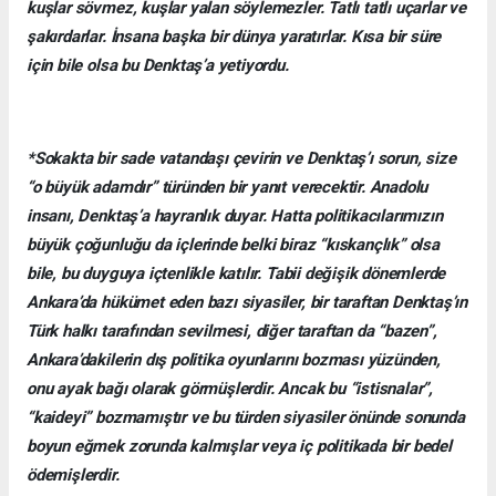
kuşlar sövmez, kuşlar yalan söylemezler. Tatlı tatlı uçarlar ve
şakırdarlar. İnsana başka bir dünya yaratırlar. Kısa bir süre
için bile olsa bu Denktaş’a yetiyordu.
*Sokakta bir sade vatandaşı çevirin ve Denktaş’ı sorun, size
“o büyük adamdır” türünden bir yanıt verecektir. Anadolu
insanı, Denktaş’a hayranlık duyar. Hatta politikacılarımızın
büyük çoğunluğu da içlerinde belki biraz “kıskançlık” olsa
bile, bu duyguya içtenlikle katılır. Tabii değişik dönemlerde
Ankara’da hükümet eden bazı siyasiler, bir taraftan Denktaş’ın
Türk halkı tarafından sevilmesi, diğer taraftan da “bazen”,
Ankara’dakilerin dış politika oyunlarını bozması yüzünden,
onu ayak bağı olarak görmüşlerdir. Ancak bu “istisnalar”,
“kaideyi” bozmamıştır ve bu türden siyasiler önünde sonunda
boyun eğmek zorunda kalmışlar veya iç politikada bir bedel
ödemişlerdir.