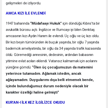
gelişmeleri de izliyordu.
AMCA KIZI İLE EVLENDİ
1947 baharında
“Müdafaayı Hukuk”
için döndüğü Kıbrıs’ta bir
avukatlık bürosu açtı. İngilizce ve Rumcayı iyi bilen Denktaş
amcasının kızı Aydın Hanım ile evlendi. Üç oğlu ve üç kızı oldu.
Bir kızı beyin tümöründen iki buçuk yaşında, bir oğlu 7 yaşında
bademcik ameliyatında, bir oğlu da 34 yaşında trafik kazasında
öldü. Göremediği annesinin, dedesinin, ardından babasının
yitimine evlat acıları eklendi. Vatansız kalmamak için acılarını
yüreğine gömdü:
“Ölen üç çocuğumuzun da matemini
yeterince tutamadım. Ağlamak istedim, ancak
ağlayamadım. Duygularımı dışa belli etmemek bende,
içinde bulunduğumuz durum nedeniyle olacak bir
karakter özelliği haline gelmişti”
KUR’AN-I İLK KEZ İLGİLİZCE OKUDU