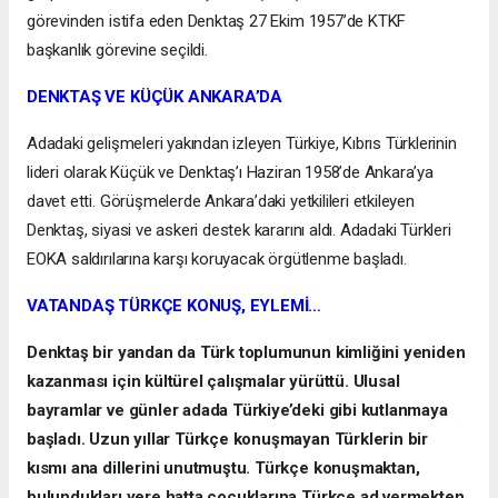
görevinden istifa eden Denktaş 27 Ekim 1957’de KTKF
başkanlık görevine seçildi.
DENKTAŞ VE KÜÇÜK ANKARA’DA
Adadaki gelişmeleri yakından izleyen Türkiye, Kıbrıs Türklerinin
lideri olarak Küçük ve Denktaş’ı Haziran 1958’de Ankara’ya
davet etti. Görüşmelerde Ankara’daki yetkilileri etkileyen
Denktaş, siyasi ve askeri destek kararını aldı. Adadaki Türkleri
EOKA saldırılarına karşı koruyacak örgütlenme başladı.
VATANDAŞ TÜRKÇE KONUŞ, EYLEMİ…
Denktaş bir yandan da Türk toplumunun kimliğini yeniden
kazanması için kültürel çalışmalar yürüttü. Ulusal
bayramlar ve günler adada Türkiye’deki gibi kutlanmaya
başladı. Uzun yıllar Türkçe konuşmayan Türklerin bir
kısmı ana dillerini unutmuştu. Türkçe konuşmaktan,
bulundukları yere hatta çocuklarına Türkçe ad vermekten