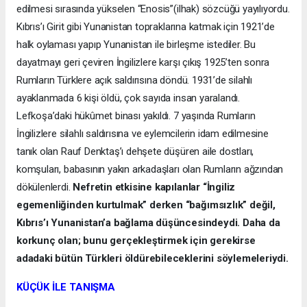
edilmesi sırasında yükselen “Enosis”(ilhak) sözcüğü yayılıyordu.
Kıbrıs’ı Girit gibi Yunanistan topraklarına katmak için 1921’de
halk oylaması yapıp Yunanistan ile birleşme istediler. Bu
dayatmayı geri çeviren İngilizlere karşı çıkış 1925’ten sonra
Rumların Türklere açık saldırısına döndü. 1931’de silahlı
ayaklanmada 6 kişi öldü, çok sayıda insan yaralandı.
Lefkoşa’daki hükûmet binası yakıldı. 7 yaşında Rumların
İngilizlere silahlı saldırısına ve eylemcilerin idam edilmesine
tanık olan Rauf Denktaş’ı dehşete düşüren aile dostları,
komşuları, babasının yakın arkadaşları olan Rumların ağzından
dökülenlerdi.
Nefretin etkisine kapılanlar “İngiliz
egemenliğinden kurtulmak” derken “bağımsızlık” değil,
Kıbrıs’ı Yunanistan’a bağlama düşüncesindeydi. Daha da
korkunç olan; bunu gerçekleştirmek için gerekirse
adadaki bütün Türkleri öldürebileceklerini söylemeleriydi.
KÜÇÜK İLE TANIŞMA