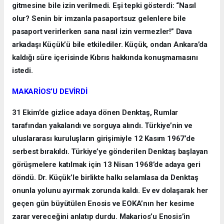
gitmesine bile izin verilmedi. Eşi tepki gösterdi: “Nasıl
olur? Senin bir imzanla pasaportsuz gelenlere bile
pasaport verirlerken sana nasıl izin vermezler!” Dava
arkadaşı Küçük’ü bile etkilediler. Küçük, ondan Ankara’da
kaldığı süre içerisinde Kıbrıs hakkında konuşmamasını
istedi.
MAKARİOS’U DEVİRDİ
31 Ekim’de gizlice adaya dönen Denktaş, Rumlar
tarafından yakalandı ve sorguya alındı. Türkiye’nin ve
uluslararası kuruluşların girişimiyle 12 Kasım 1967’de
serbest bırakıldı. Türkiye’ye gönderilen Denktaş başlayan
görüşmelere katılmak için 13 Nisan 1968’de adaya geri
döndü. Dr. Küçük’le birlikte halkı selamlasa da Denktaş
onunla yolunu ayırmak zorunda kaldı. Ev ev dolaşarak her
geçen gün büyütülen Enosis ve EOKA’nın her kesime
zarar vereceğini anlatıp durdu. Makarios’u Enosis’in