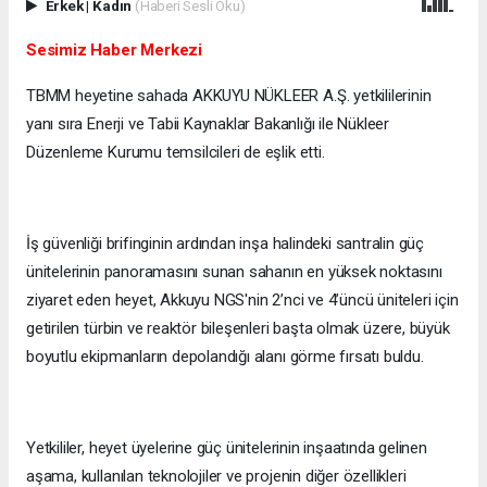
Erkek
|
Kadın
(Haberi Sesli Oku)
Sesimiz Haber Merkezi
TBMM heyetine sahada AKKUYU NÜKLEER A.Ş. yetkililerinin
yanı sıra Enerji ve Tabii Kaynaklar Bakanlığı ile Nükleer
Düzenleme Kurumu temsilcileri de eşlik etti.
İş güvenliği brifinginin ardından inşa halindeki santralin güç
ünitelerinin panoramasını sunan sahanın en yüksek noktasını
ziyaret eden heyet, Akkuyu NGS'nin 2’nci ve 4’üncü üniteleri için
getirilen türbin ve reaktör bileşenleri başta olmak üzere, büyük
boyutlu ekipmanların depolandığı alanı görme fırsatı buldu.
Yetkililer, heyet üyelerine güç ünitelerinin inşaatında gelinen
aşama, kullanılan teknolojiler ve projenin diğer özellikleri