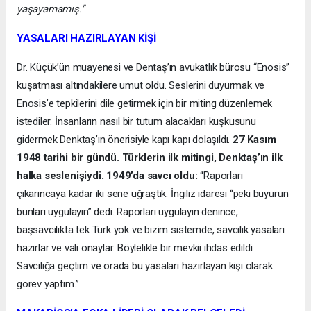
yaşayamamış."
YASALARI HAZIRLAYAN KİŞİ
Dr. Küçük’ün muayenesi ve Dentaş’ın avukatlık bürosu “Enosis”
kuşatması altındakilere umut oldu. Seslerini duyurmak ve
Enosis’e tepkilerini dile getirmek için bir miting düzenlemek
istediler. İnsanların nasıl bir tutum alacakları kuşkusunu
gidermek Denktaş’ın önerisiyle kapı kapı dolaşıldı.
27 Kasım
1948 tarihi bir gündü. Türklerin ilk mitingi, Denktaş’ın ilk
halka seslenişiydi. 1949’da savcı oldu:
“Raporları
çıkarıncaya kadar iki sene uğraştık. İngiliz idaresi “peki buyurun
bunları uygulayın” dedi. Raporları uygulayın denince,
başsavcılıkta tek Türk yok ve bizim sistemde, savcılık yasaları
hazırlar ve vali onaylar. Böylelikle bir mevkii ihdas edildi.
Savcılığa geçtim ve orada bu yasaları hazırlayan kişi olarak
görev yaptım.”