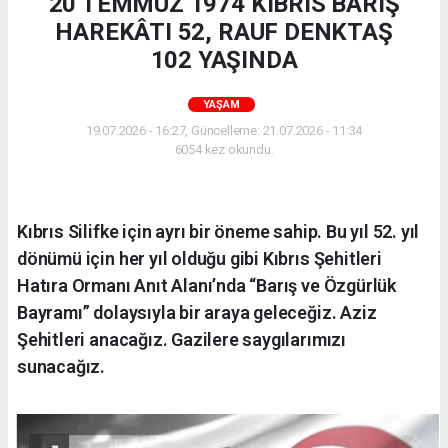
20 TEMMUZ 1974 KIBRIS BARIŞ
HAREKÂTI 52, RAUF DENKTAŞ
102 YAŞINDA
YAŞAM
19.07.2026 - 16:27, Güncelleme: 21.07.2026 - 11:34
6054 kez okundu.
Kıbrıs Silifke için ayrı bir öneme sahip. Bu yıl 52. yıl
dönümü için her yıl olduğu gibi Kıbrıs Şehitleri
Hatıra Ormanı Anıt Alanı’nda “Barış ve Özgürlük
Bayramı” dolaysıyla bir araya geleceğiz. Aziz
Şehitleri anacağız. Gazilere saygılarımızı
sunacağız.