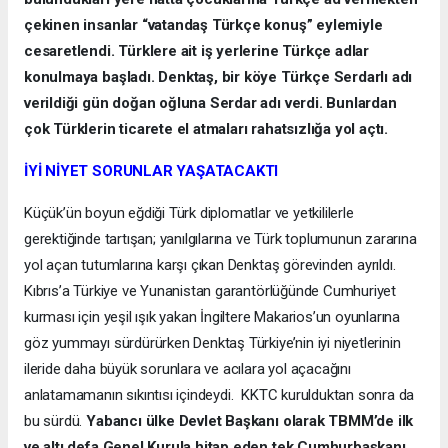
çekinen insanlar “vatandaş Türkçe konuş” eylemiyle
cesaretlendi. Türklere ait iş yerlerine Türkçe adlar
konulmaya başladı. Denktaş, bir köye Türkçe Serdarlı adı
verildiği gün doğan oğluna Serdar adı verdi. Bunlardan
çok Türklerin ticarete el atmaları rahatsızlığa yol açtı.
İYİ NİYET SORUNLAR YAŞATACAKTI
Küçük’ün boyun eğdiği Türk diplomatlar ve yetkililerle
gerektiğinde tartışan; yanılgılarına ve Türk toplumunun zararına
yol açan tutumlarına karşı çıkan Denktaş görevinden ayrıldı.
Kıbrıs’a Türkiye ve Yunanistan garantörlüğünde Cumhuriyet
kurması için yeşil ışık yakan İngiltere Makarios’un oyunlarına
göz yummayı sürdürürken Denktaş Türkiye’nin iyi niyetlerinin
ileride daha büyük sorunlara ve acılara yol açacağını
anlatamamanın sıkıntısı içindeydi. KKTC kurulduktan sonra da
bu sürdü.
Yabancı ülke Devlet Başkanı olarak TBMM’de ilk
ve altı defa Genel Kurula hitap eden tek Cumhurbaşkanı