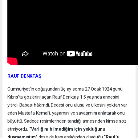
RAUF DENKTAŞ
Cumhuriyet’in doğuşundan üç ay sonra 27 Ocak 1924 günü
Kıbrıs’ta gözlerini açan Rauf Denktaş 1.5 yaşında annesini
yitirdi. Babası hâkimdi. Dedesi onu ulusu ve ülkesini yoktan var
eden Mustafa Kemal’i, yaşamını ve savaşımını anlatarak onu
büyüttü. Sadece resimlerinden tanıdığı annesinden kimse söz
etmiyordu.
“Varlığını bilmediğim için yokluğunu
duymamıştım”
dese de kapı aralığından duyduğu
“Rauf’u