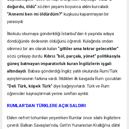
doğurdu, öldü”
sözleri yaşamı boyunca aklını kurcaladı.
“Annemi ben mi öldürdüm?”
kuşkusu kapanmayan bir
yarasıydı.
İlkokulu okumaya gönderildiği İstanbul’dan 6 yaşında adaya
döndüğünde dedesinin öldüğünü öğrendi. Kulağında ondan
silinmez bir anı olarak kalan
“gittiler ama tekrar gelecekler”
sözü çınlayıp durdu.
Kıbrıs “böl, parçala, yönet” politikasıyla
güneş batmayan imparatorluk kuran İngilizlerin işgali
altındaydı
. Babası gönderdiği İngiliz yatılı okulunda Rum/Türk
ayrıştırmasının farkına vardı. İtildikleri ilk kavgada Rum çocukları
“Deli Türk, köpek Türk”
diye bağırıyorlardı. Türk ve Rum
öğrenciler kaynaştırmak yerine sınıfları ayrıldı.
RUMLAR’DAN TÜRKLERE AÇIK SALDIRI
Ekilen nefret tohumları yeşerirken Rumlar önce silahı İngilizlere
çevirdi. Balkan Savaşları'nda, Girit'in Yunanistan Krallığı'na dâhil