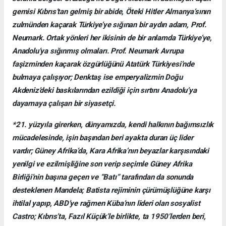
gemisi Kıbrıs’tan gelmiş bir abide, Öteki Hitler Almanya’sının
zulmünden kaçarak Türkiye’ye sığınan bir aydın adam, Prof.
Neumark. Ortak yönleri her ikisinin de bir anlamda Türkiye’ye,
Anadolu’ya sığınmış olmaları. Prof. Neumark Avrupa
faşizminden kaçarak özgürlüğünü Atatürk Türkiyesi’nde
bulmaya çalışıyor; Denktaş ise emperyalizmin Doğu
Akdeniz’deki baskılarından ezildiği için sırtını Anadolu’ya
dayamaya çalışan bir siyasetçi.
*21. yüzyıla girerken, dünyamızda, kendi halkının bağımsızlık
mücadelesinde, işin başından beri ayakta duran üç lider
vardır; Güney Afrika’da, Kara Afrika’nın beyazlar karşısındaki
yenilgi ve ezilmişliğine son verip seçimle Güney Afrika
Birliği’nin başına geçen ve “Batı” tarafından da sonunda
desteklenen Mandela; Batista rejiminin çürümüşlüğüne karşı
ihtilal yapıp, ABD’ye rağmen Küba’nın lideri olan sosyalist
Castro; Kıbrıs’ta, Fazıl Küçük’le birlikte, ta 1950’lerden beri,