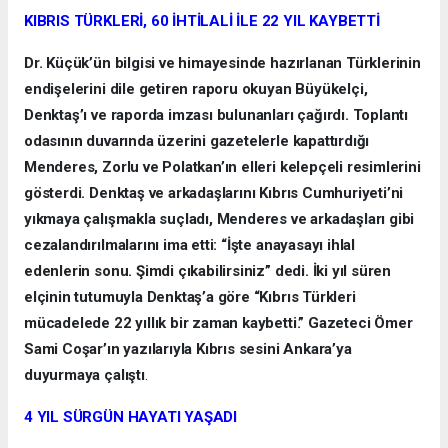
KIBRIS TÜRKLERİ, 60 İHTİLALİ İLE 22 YIL KAYBETTİ
Dr. Küçük’ün bilgisi ve himayesinde hazırlanan Türklerinin
endişelerini dile getiren raporu okuyan Büyükelçi,
Denktaş’ı ve raporda imzası bulunanları çağırdı. Toplantı
odasının duvarında üzerini gazetelerle kapattırdığı
Menderes, Zorlu ve Polatkan’ın elleri kelepçeli resimlerini
gösterdi. Denktaş ve arkadaşlarını Kıbrıs Cumhuriyeti’ni
yıkmaya çalışmakla suçladı, Menderes ve arkadaşları gibi
cezalandırılmalarını ima etti: “İşte anayasayı ihlal
edenlerin sonu. Şimdi çıkabilirsiniz” dedi. İki yıl süren
elçinin tutumuyla Denktaş’a göre “Kıbrıs Türkleri
mücadelede 22 yıllık bir zaman kaybetti.” Gazeteci Ömer
Sami Coşar’ın yazılarıyla Kıbrıs sesini Ankara’ya
duyurmaya çalıştı
.
4 YIL SÜRGÜN HAYATI YAŞADI