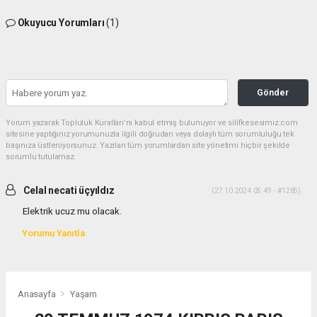
Okuyucu Yorumları
(1)
Gönder
Yorum yazarak Topluluk Kuralları’nı kabul etmiş bulunuyor ve silifkesesimiz.com
sitesine yaptığınız yorumunuzla ilgili doğrudan veya dolaylı tüm sorumluluğu tek
başınıza üstleniyorsunuz. Yazılan tüm yorumlardan site yönetimi hiçbir şekilde
sorumlu tutulamaz.
Celal necati üçyıldız
(27.10.2024 05:49 - #1285)
Elektrik ucuz mu olacak.
Yorumu Yanıtla
Anasayfa
Yaşam