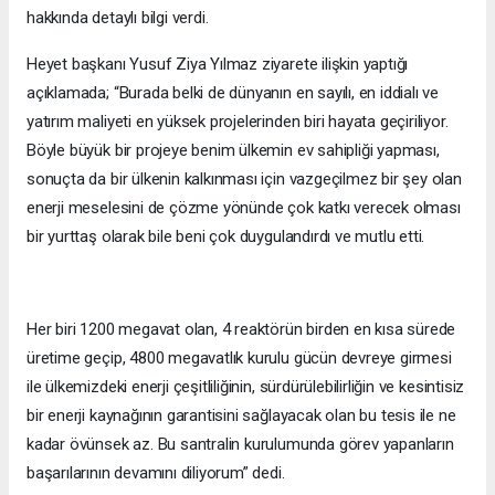
hakkında detaylı bilgi verdi.
Heyet başkanı Yusuf Ziya Yılmaz ziyarete ilişkin yaptığı
açıklamada; “Burada belki de dünyanın en sayılı, en iddialı ve
yatırım maliyeti en yüksek projelerinden biri hayata geçiriliyor.
Böyle büyük bir projeye benim ülkemin ev sahipliği yapması,
sonuçta da bir ülkenin kalkınması için vazgeçilmez bir şey olan
enerji meselesini de çözme yönünde çok katkı verecek olması
bir yurttaş olarak bile beni çok duygulandırdı ve mutlu etti.
Her biri 1200 megavat olan, 4 reaktörün birden en kısa sürede
üretime geçip, 4800 megavatlık kurulu gücün devreye girmesi
ile ülkemizdeki enerji çeşitliliğinin, sürdürülebilirliğin ve kesintisiz
bir enerji kaynağının garantisini sağlayacak olan bu tesis ile ne
kadar övünsek az. Bu santralin kurulumunda görev yapanların
başarılarının devamını diliyorum” dedi.