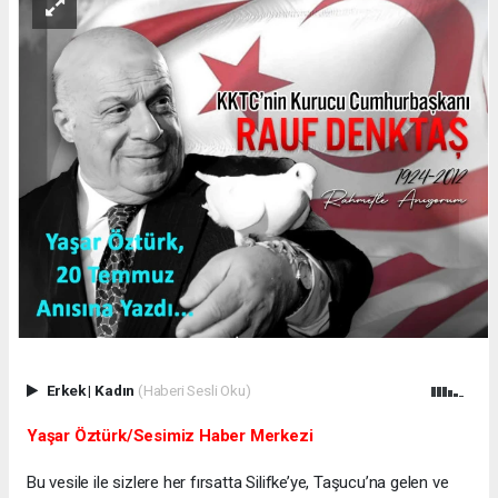
Erkek
|
Kadın
(Haberi Sesli Oku)
Yaşar Öztürk/Sesimiz Haber Merkezi
Bu vesile ile sizlere her fırsatta Silifke’ye, Taşucu’na gelen ve