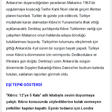
Ankara’nın duyarsızlığından yararlanan Makarios 1963’de
uygulamaya koyacağı Tarihe Kanlı Noel olarak geçen Akritas
planını hazırladı. Türkler iki günde yok edilecek, Türkiye
müdahale kararı alamadan Kıbrıs’ın Yunanistan’a ilhak ettiği
açıklanacaktı. Denktaş yurtdışında Kıbrıs Türklerinin varlığı için
çalışırken Makarios onun hakkında adaya döndüğü
tutuklanması buyurdu. Türkiye’nin tutumunu eleştirmek için
gittiği Ankara’da 4 yıl süren bir sürgün hayatı yaşadı. Türkiye
onun Kıbrıs’a dönmesine izin vermiyordu. Dedikodulara ve
iftiralara gün doğdu. Denktaş’ı üzen Ankara’da sürgün
döneminde Dışişleri Bakanlığı Kıbrıs Dairesi’nin bodrum katında
tutulan, saklanan raporları görmek oldu.
EŞİ TEPKİ GÖSTERDİ
“Kıbrıs: 12’ye 5 Kala” adlı kitabıyla sesini duyurmaya
çalıştı. Kıbrıs konusunda söylediklerine kulak vermeyen
yetkililer kapıları kapattı. Eşinin tedavisi için Londra