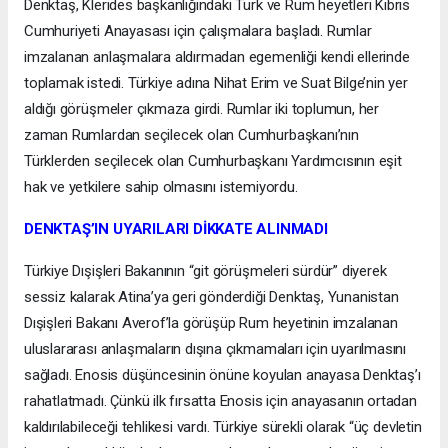
Denktaş, Klerides başkanlığındaki Türk ve Rum heyetleri Kıbrıs
Cumhuriyeti Anayasası için çalışmalara başladı. Rumlar
imzalanan anlaşmalara aldırmadan egemenliği kendi ellerinde
toplamak istedi. Türkiye adına Nihat Erim ve Suat Bilge’nin yer
aldığı görüşmeler çıkmaza girdi. Rumlar iki toplumun, her
zaman Rumlardan seçilecek olan Cumhurbaşkanı’nın
Türklerden seçilecek olan Cumhurbaşkanı Yardımcısının eşit
hak ve yetkilere sahip olmasını istemiyordu.
DENKTAŞ’IN UYARILARI DİKKATE ALINMADI
Türkiye Dışişleri Bakanının “git görüşmeleri sürdür” diyerek
sessiz kalarak Atina’ya geri gönderdiği Denktaş, Yunanistan
Dışişleri Bakanı Averof’la görüşüp Rum heyetinin imzalanan
uluslararası anlaşmaların dışına çıkmamaları için uyarılmasını
sağladı. Enosis düşüncesinin önüne koyulan anayasa Denktaş’ı
rahatlatmadı. Çünkü ilk fırsatta Enosis için anayasanın ortadan
kaldırılabileceği tehlikesi vardı. Türkiye sürekli olarak “üç devletin