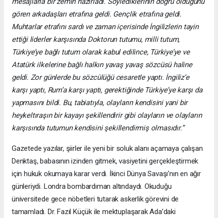
mesajlarla bir zemin hazırladı. Söylediklerinin doğru olduğunu
gören arkadaşları etrafına geldi. Gençlik etrafına geldi.
Muhtarlar etrafını sardı ve zaman içerisinde İngilizlerin tayin
ettiği liderler karşısında Doktorun tutumu, milli tutum,
Türkiye’ye bağlı tutum olarak kabul edilince, Türkiye’ye ve
Atatürk ilkelerine bağlı halkın yavaş yavaş sözcüsü haline
geldi. Zor günlerde bu sözcülüğü cesaretle yaptı. İngiliz’e
karşı yaptı, Rum’a karşı yaptı, gerektiğinde Türkiye’ye karşı da
yapmasını bildi. Bu, tabiatıyla, olayların kendisini yani bir
heykeltıraşın bir kayayı şekillendirir gibi olayların ve olayların
karşısında tutumun kendisini şekillendirmiş olmasıdır.”
Gazetede yazılar, şiirler ile yeni bir soluk alanı açamaya çalışan
Denktaş, babasının izinden gitmek, vasiyetini gerçekleştirmek
için hukuk okumaya karar verdi. İkinci Dünya Savaşı’nın en ağır
günleriydi. Londra bombardıman altındaydı. Okuduğu
üniversitede gece nöbetleri tutarak askerlik görevini de
tamamladı. Dr. Fazıl Küçük ile mektuplaşarak Ada’daki