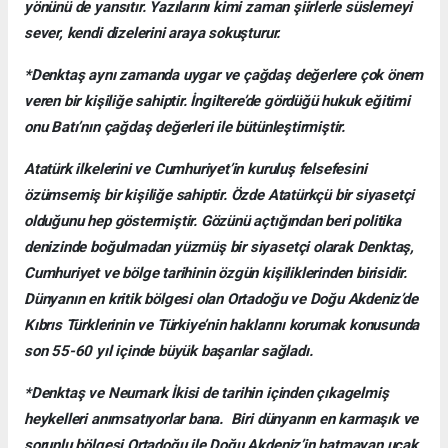
yönünü de yansıtır. Yazılarını kimi zaman şiirlerle süslemeyi
sever, kendi dizelerini araya sokuşturur.
*Denktaş aynı zamanda uygar ve çağdaş değerlere çok önem
veren bir kişiliğe sahiptir. İngiltere’de gördüğü hukuk eğitimi
onu Batı’nın çağdaş değerleri ile bütünleştirmiştir.
Atatürk ilkelerini ve Cumhuriyet’in kuruluş felsefesini
özümsemiş bir kişiliğe sahiptir. Özde Atatürkçü bir siyasetçi
olduğunu hep göstermiştir. Gözünü açtığından beri politika
denizinde boğulmadan yüzmüş bir siyasetçi olarak Denktaş,
Cumhuriyet ve bölge tarihinin özgün kişiliklerinden birisidir.
Dünyanın en kritik bölgesi olan Ortadoğu ve Doğu Akdeniz’de
Kıbrıs Türklerinin ve Türkiye’nin haklarını korumak konusunda
son 55-60 yıl içinde büyük başarılar sağladı.
*Denktaş ve Neumark İkisi de tarihin içinden çıkagelmiş
heykelleri anımsatıyorlar bana. Biri dünyanın en karmaşık ve
sorunlu bölgesi Ortadoğu ile Doğu Akdeniz’in batmayan uçak