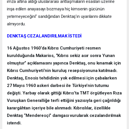
imza altına aldığı uluslararası antlaşmaların esasları üzerine
inşa edilen anayasayı bozmaya hiç kimsenin gücünün
yetemeyeceğini” sandığından Denktaş’ın uyarılarını dikkate
almıyordu.
DENKTAŞ CEZALANDIRILMAK İSTEDİ
16 Ağustos 1960’da Kıbrıs Cumhuriyeti resmen
kurulduğunda Makarios, “Kıbrıs sekiz asır sonra Yunan
olmuştur” açıklamasını yapınca Denktaş, onu kınamak için
Kıbrıs Cumhuriyeti’nin kuruluş resepsiyonuna katılmadı.
Denktaş, Enosis tehdidinin yok edilmesi için çabalarken
27 Mayıs 1960 askeri darbesi ile Türkiye’nin tutumu
değişti. Yarbay olarak gittiği Kıbrıs’ta TMT örgütleyen Rıza
Vuruşkan Generalliğe terfi ettiğini yazısıyla geri çağrıldığı
karargâhtan içeriye bile alınmadı. Kıbrıslılar, özellikle
Denktaş “Menderesçi” damgası vurularak cezalandırılmak
istendi.