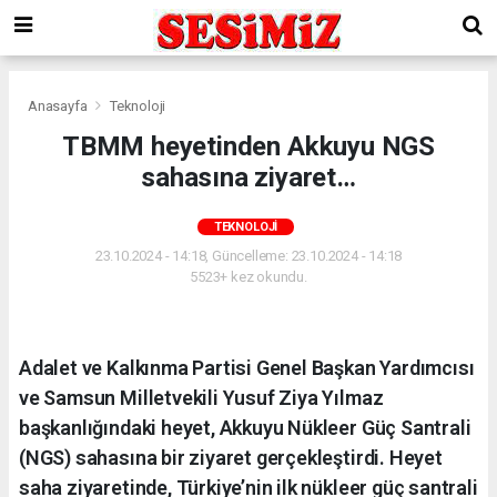
Anasayfa
Teknoloji
TBMM heyetinden Akkuyu NGS
sahasına ziyaret…
TEKNOLOJI
23.10.2024 - 14:18, Güncelleme: 23.10.2024 - 14:18
5523+ kez okundu.
Adalet ve Kalkınma Partisi Genel Başkan Yardımcısı
ve Samsun Milletvekili Yusuf Ziya Yılmaz
başkanlığındaki heyet, Akkuyu Nükleer Güç Santrali
(NGS) sahasına bir ziyaret gerçekleştirdi. Heyet
saha ziyaretinde, Türkiye’nin ilk nükleer güç santrali