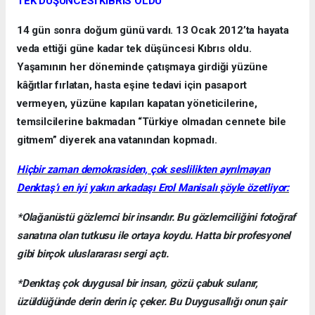
TEK DÜŞÜNCESİ KIBRIS OLDU
14 gün sonra doğum günü vardı. 13 Ocak 2012’ta hayata
veda ettiği güne kadar tek düşüncesi Kıbrıs oldu.
Yaşamının her döneminde çatışmaya girdiği yüzüne
kâğıtlar fırlatan, hasta eşine tedavi için pasaport
vermeyen, yüzüne kapıları kapatan yöneticilerine,
temsilcilerine bakmadan “Türkiye olmadan cennete bile
gitmem” diyerek ana vatanından kopmadı.
Hiçbir zaman demokrasiden, çok seslilikten ayrılmayan
Denktaş’ı en iyi yakın arkadaşı Erol Manisalı şöyle özetliyor:
*Olağanüstü gözlemci bir insandır. Bu gözlemciliğini fotoğraf
sanatına olan tutkusu ile ortaya koydu. Hatta bir profesyonel
gibi birçok uluslararası sergi açtı.
*Denktaş çok duygusal bir insan, gözü çabuk sulanır,
üzüldüğünde derin derin iç çeker. Bu Duygusallığı onun şair