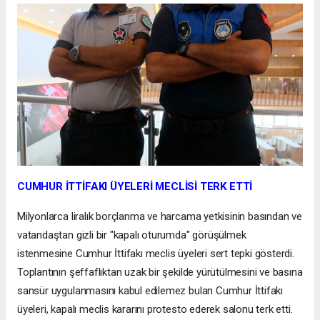
CUMHUR İTTİFAKI ÜYELERİ MECLİSİ TERK ETTİ
Milyonlarca liralık borçlanma ve harcama yetkisinin basından ve
vatandaştan gizli bir "kapalı oturumda" görüşülmek
istenmesine Cumhur İttifakı meclis üyeleri sert tepki gösterdi.
Toplantının şeffaflıktan uzak bir şekilde yürütülmesini ve basına
sansür uygulanmasını kabul edilemez bulan Cumhur İttifakı
üyeleri, kapalı meclis kararını protesto ederek salonu terk etti.