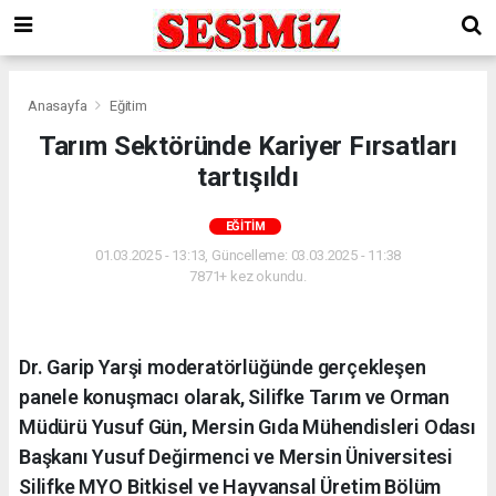
Anasayfa
Eğitim
Tarım Sektöründe Kariyer Fırsatları
tartışıldı
EĞITIM
01.03.2025 - 13:13, Güncelleme: 03.03.2025 - 11:38
7871+ kez okundu.
Dr. Garip Yarşi moderatörlüğünde gerçekleşen
panele konuşmacı olarak, Silifke Tarım ve Orman
Müdürü Yusuf Gün, Mersin Gıda Mühendisleri Odası
Başkanı Yusuf Değirmenci ve Mersin Üniversitesi
Silifke MYO Bitkisel ve Hayvansal Üretim Bölüm