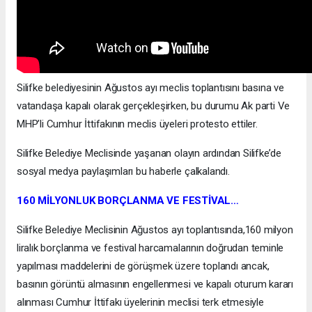
Silifke belediyesinin Ağustos ayı meclis toplantısını basına ve
vatandaşa kapalı olarak gerçekleşirken, bu durumu Ak parti Ve
MHP’li Cumhur İttifakının meclis üyeleri protesto ettiler.
Silifke Belediye Meclisinde yaşanan olayın ardından Silifke’de
sosyal medya paylaşımları bu haberle çalkalandı.
160 MİLYONLUK BORÇLANMA VE FESTİVAL…
Silifke Belediye Meclisinin Ağustos ayı toplantısında,160 milyon
liralık borçlanma ve festival harcamalarının doğrudan teminle
yapılması maddelerini de görüşmek üzere toplandı ancak,
basının görüntü almasının engellenmesi ve kapalı oturum kararı
alınması Cumhur İttifakı üyelerinin meclisi terk etmesiyle