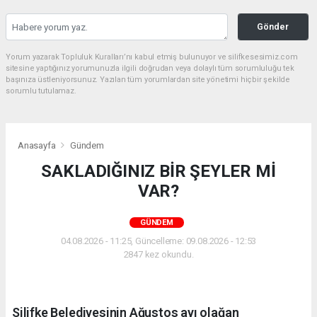
Gönder
Yorum yazarak Topluluk Kuralları’nı kabul etmiş bulunuyor ve silifkesesimiz.com
sitesine yaptığınız yorumunuzla ilgili doğrudan veya dolaylı tüm sorumluluğu tek
başınıza üstleniyorsunuz. Yazılan tüm yorumlardan site yönetimi hiçbir şekilde
sorumlu tutulamaz.
Anasayfa
Gündem
SAKLADIĞINIZ BİR ŞEYLER Mİ
VAR?
GÜNDEM
04.08.2026 - 11:25, Güncelleme: 09.08.2026 - 12:53
2847 kez okundu.
Silifke Belediyesinin Ağustos ayı olağan