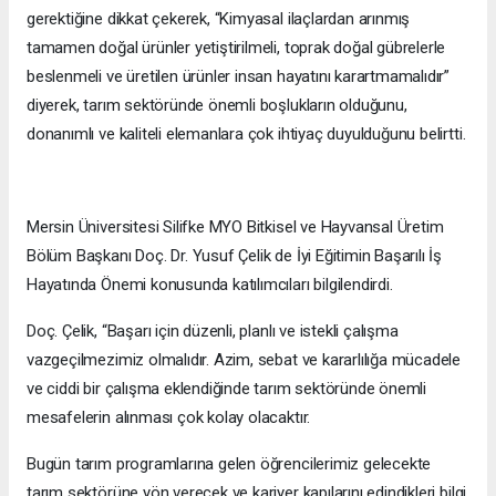
gerektiğine dikkat çekerek, “Kimyasal ilaçlardan arınmış
tamamen doğal ürünler yetiştirilmeli, toprak doğal gübrelerle
beslenmeli ve üretilen ürünler insan hayatını karartmamalıdır”
diyerek, tarım sektöründe önemli boşlukların olduğunu,
donanımlı ve kaliteli elemanlara çok ihtiyaç duyulduğunu belirtti.
Mersin Üniversitesi Silifke MYO Bitkisel ve Hayvansal Üretim
Bölüm Başkanı Doç. Dr. Yusuf Çelik de İyi Eğitimin Başarılı İş
Hayatında Önemi konusunda katılımcıları bilgilendirdi.
Doç. Çelik, “Başarı için düzenli, planlı ve istekli çalışma
vazgeçilmezimiz olmalıdır. Azim, sebat ve kararlılığa mücadele
ve ciddi bir çalışma eklendiğinde tarım sektöründe önemli
mesafelerin alınması çok kolay olacaktır.
Bugün tarım programlarına gelen öğrencilerimiz gelecekte
tarım sektörüne yön verecek ve kariyer kapılarını edindikleri bilgi,