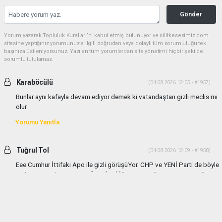
Gönder
Yorum yazarak Topluluk Kuralları’nı kabul etmiş bulunuyor ve silifkesesimiz.com
sitesine yaptığınız yorumunuzla ilgili doğrudan veya dolaylı tüm sorumluluğu tek
başınıza üstleniyorsunuz. Yazılan tüm yorumlardan site yönetimi hiçbir şekilde
sorumlu tutulamaz.
Karaböcülü
(04.08.2026 12:05 - #1957)
Bunlar aynı kafayla devam ediyor demek ki vatandaştan gizli meclis mi
olur
Yorumu Yanıtla
Tuğrul Tol
(04.08.2026 12:09 - #1958)
Eee Cumhur İttifakı Apo ile gizli görüşüYor. CHP ve YENİ Parti de böyle
gizli görüşmeler yapıyor TÜM GİZLİ İŞLERE KARŞIYIM VATANDAŞIN
HABER ALMASI ve BASIN ENGELENEMEZ
Yorumu Yanıtla