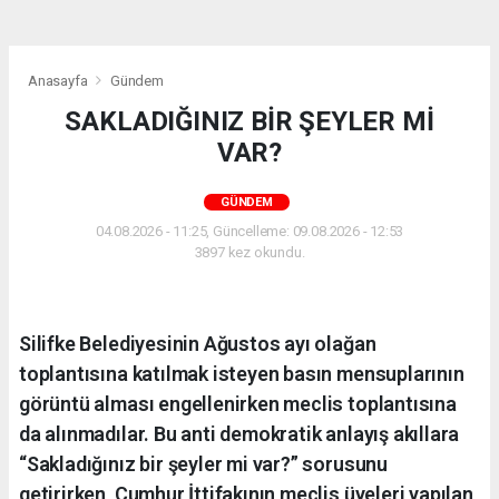
Anasayfa
Gündem
SAKLADIĞINIZ BİR ŞEYLER Mİ
VAR?
GÜNDEM
04.08.2026 - 11:25, Güncelleme: 09.08.2026 - 12:53
3897 kez okundu.
Silifke Belediyesinin Ağustos ayı olağan
toplantısına katılmak isteyen basın mensuplarının
görüntü alması engellenirken meclis toplantısına
da alınmadılar. Bu anti demokratik anlayış akıllara
“Sakladığınız bir şeyler mi var?” sorusunu
getirirken, Cumhur İttifakının meclis üyeleri yapılan