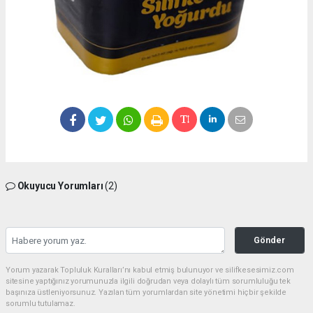
Okuyucu Yorumları
(2)
Gönder
Yorum yazarak Topluluk Kuralları’nı kabul etmiş bulunuyor ve silifkesesimiz.com
sitesine yaptığınız yorumunuzla ilgili doğrudan veya dolaylı tüm sorumluluğu tek
başınıza üstleniyorsunuz. Yazılan tüm yorumlardan site yönetimi hiçbir şekilde
sorumlu tutulamaz.