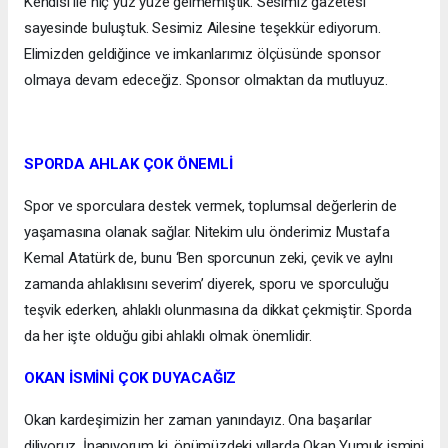
Kendisi ile hiç yüz yüze gelmemiştik. Sesimiz gazetesi
sayesinde buluştuk. Sesimiz Ailesine teşekkür ediyorum.
Elimizden geldiğince ve imkanlarımız ölçüsünde sponsor
olmaya devam edeceğiz. Sponsor olmaktan da mutluyuz.
SPORDA AHLAK ÇOK ÖNEMLİ
Spor ve sporculara destek vermek, toplumsal değerlerin de
yaşamasına olanak sağlar. Nitekim ulu önderimiz Mustafa
Kemal Atatürk de, bunu ‘Ben sporcunun zeki, çevik ve aylnı
zamanda ahlaklısını severim’ diyerek, sporu ve sporculuğu
teşvik ederken, ahlaklı olunmasına da dikkat çekmiştir. Sporda
da her işte olduğu gibi ahlaklı olmak önemlidir.
OKAN İSMİNİ ÇOK DUYACAĞIZ
Okan kardeşimizin her zaman yanındayız. Ona başarılar
diliyoruz. İnanıyorum ki, önümüzdeki yıllarda Okan Yumuk ismini