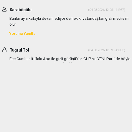
Karaböcülü
(04.08.2026 12:05 - #1957)
Bunlar aynı kafayla devam ediyor demek ki vatandaştan gizli meclis mi
olur
Yorumu Yanıtla
Tuğrul Tol
(04.08.2026 12:09 - #1958)
Eee Cumhur İttifakı Apo ile gizli görüşüYor. CHP ve YENİ Parti de böyle
gizli görüşmeler yapıyor TÜM GİZLİ İŞLERE KARŞIYIM VATANDAŞIN
HABER ALMASI ve BASIN ENGELENEMEZ
Yorumu Yanıtla
haber paketi
haber scripti
haber yazılımı
Tüm hakları saklı tutulmaktadır.Copyright 2026©
Haber Yazılımı:
Web Aksiyon ®