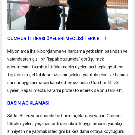
CUMHUR İTTİFAKI ÜYELERİ MECLİSİ TERK ETTİ
Milyonlarca liralık borçlanma ve harcama yetkisinin basından ve
vatandaştan gizli bir "kapalı oturumda" görüşülmek
istenmesine Cumhur İttifakı meclis üyeleri sert tepki gösterdi.
Toplantının şeffaflıktan uzak bir şekilde yürütülmesini ve basına
sansür uygulanmasını kabul edilemez bulan Cumhur İttifakı
üyeleri, kapalı meclis kararını protesto ederek salonu terk etti.
BASIN AÇIKLAMASI
Silifke Belediyesi önünde bir basın açıklaması yapan Cumhur
İttifakı üyeleri, yaşanan anti demokratik uygulamanın yasakçı
zihniyetin ne yapmak istediğini bir kez daha ortaya koyduğunu