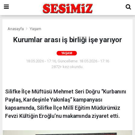
Anasayfa
Yaşam
Kurumlar arası iş birliği işe yarıyor
YAŞAM
18.05.2026 - 17:16, Güncelleme: 18.05.2026 - 17:16
2872+ kez okundu.
Silifke İlçe Müftüsü Mehmet Seri Doğru “Kurbanını
Paylaş, Kardeşinle Yakınlaş” kampanyası
kapsamında, Silifke İlçe Millî Eğitim Müdürümüz
Fevzi Kültiğin Eroğlu’nu makamında ziyaret etti.