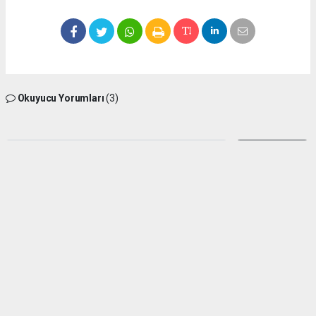
Okuyucu Yorumları
(3)
Gönder
Yorum yazarak Topluluk Kuralları’nı kabul etmiş bulunuyor ve silifkesesimiz.com
sitesine yaptığınız yorumunuzla ilgili doğrudan veya dolaylı tüm sorumluluğu tek
başınıza üstleniyorsunuz. Yazılan tüm yorumlardan site yönetimi hiçbir şekilde
sorumlu tutulamaz.
Alem dursa
(21.06.2026 21:13 - #1892)
(Mustafadurmaz)
Bilgilerinizden dolayı teşekkürler
Yorumu Yanıtla