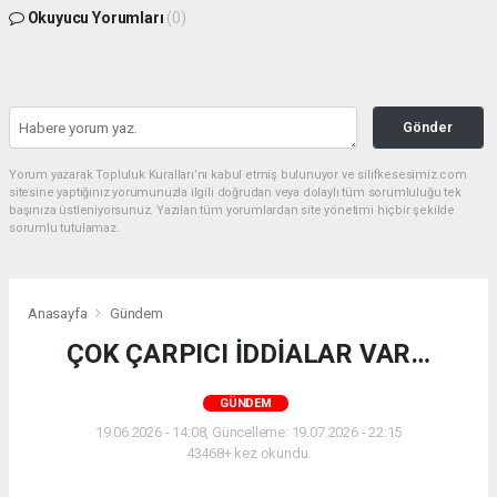
Okuyucu Yorumları
(0)
Gönder
Yorum yazarak Topluluk Kuralları’nı kabul etmiş bulunuyor ve silifkesesimiz.com
sitesine yaptığınız yorumunuzla ilgili doğrudan veya dolaylı tüm sorumluluğu tek
başınıza üstleniyorsunuz. Yazılan tüm yorumlardan site yönetimi hiçbir şekilde
sorumlu tutulamaz.
Anasayfa
Gündem
ÇOK ÇARPICI İDDİALAR VAR…
GÜNDEM
19.06.2026 - 14:08, Güncelleme: 19.07.2026 - 22:15
43468+ kez okundu.