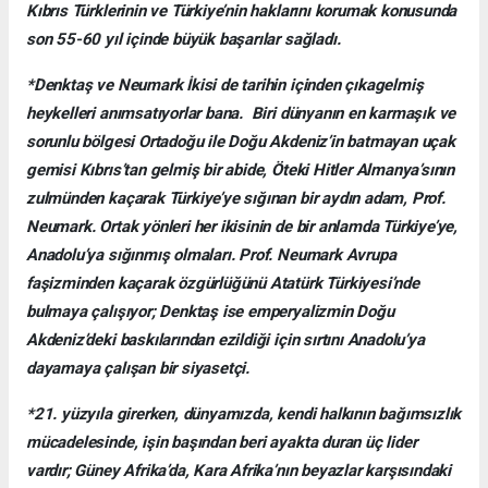
Kıbrıs Türklerinin ve Türkiye’nin haklarını korumak konusunda
son 55-60 yıl içinde büyük başarılar sağladı.
*Denktaş ve Neumark İkisi de tarihin içinden çıkagelmiş
heykelleri anımsatıyorlar bana. Biri dünyanın en karmaşık ve
sorunlu bölgesi Ortadoğu ile Doğu Akdeniz’in batmayan uçak
gemisi Kıbrıs’tan gelmiş bir abide, Öteki Hitler Almanya’sının
zulmünden kaçarak Türkiye’ye sığınan bir aydın adam, Prof.
Neumark. Ortak yönleri her ikisinin de bir anlamda Türkiye’ye,
Anadolu’ya sığınmış olmaları. Prof. Neumark Avrupa
faşizminden kaçarak özgürlüğünü Atatürk Türkiyesi’nde
bulmaya çalışıyor; Denktaş ise emperyalizmin Doğu
Akdeniz’deki baskılarından ezildiği için sırtını Anadolu’ya
dayamaya çalışan bir siyasetçi.
*21. yüzyıla girerken, dünyamızda, kendi halkının bağımsızlık
mücadelesinde, işin başından beri ayakta duran üç lider
vardır; Güney Afrika’da, Kara Afrika’nın beyazlar karşısındaki