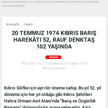
başınıza üstleniyorsunuz. Yazılan tüm yorumlardan site yönetimi hiçbir şekilde
sorumlu tutulamaz.
Anasayfa
Yaşam
20 TEMMUZ 1974 KIBRIS BARIŞ
HAREKÂTI 52, RAUF DENKTAŞ
102 YAŞINDA
YAŞAM
19.07.2026 - 16:27, Güncelleme: 21.07.2026 - 11:34
5567 kez okundu.
Kıbrıs Silifke için ayrı bir öneme sahip. Bu yıl 52. yıl
dönümü için her yıl olduğu gibi Kıbrıs Şehitleri
Hatıra Ormanı Anıt Alanı’nda “Barış ve Özgürlük
Bayramı” dolaysıyla bir araya geleceğiz. Aziz