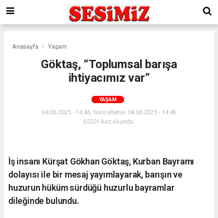
Anasayfa
Yaşam
Göktaş, “Toplumsal barışa
ihtiyacımız var”
YAŞAM
04.06.2025 - 14:46, Güncelleme: 04.06.2025 - 14:46
6522+ kez okundu.
İş insanı Kürşat Gökhan Göktaş, Kurban Bayramı
dolayısı ile bir mesaj yayımlayarak, barışın ve
huzurun hüküm sürdüğü huzurlu bayramlar
dileğinde bulundu.