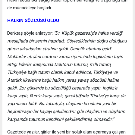
Halkın bedensel sağlığı kadar toplumsal varlığı ve özgürlüğü için
de mücadeleye başladı.
HALKIN SÖZCÜSÜ OLDU
Denktaş şöyle anlatıyor:
“Dr. Küçük gazetesiyle halka verdiği
mesajlarla bir zemin hazırladı. Söylediklerinin doğru olduğunu
gören arkadaşları etrafına geldi. Gençlik etrafına geldi.
Muhtarlar etrafını sardı ve zaman içerisinde İngilizlerin tayin
ettiği liderler karşısında Doktorun tutumu, milli tutum,
Türkiye’ye bağlı tutum olarak kabul edilince, Türkiye’ye ve
Atatürk ilkelerine bağlı halkın yavaş yavaş sözcüsü haline
geldi. Zor günlerde bu sözcülüğü cesaretle yaptı. İngiliz’e
karşı yaptı, Rum’a karşı yaptı, gerektiğinde Türkiye’ye karşı da
yapmasını bildi. Bu, tabiatıyla, olayların kendisini yani bir
heykeltıraşın bir kayayı şekillendirir gibi olayların ve olayların
karşısında tutumun kendisini şekillendirmiş olmasıdır.”
Gazetede yazılar, şiirler ile yeni bir soluk alanı açamaya çalışan