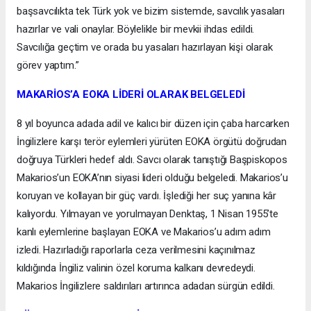
başsavcılıkta tek Türk yok ve bizim sistemde, savcılık yasaları
hazırlar ve vali onaylar. Böylelikle bir mevkii ihdas edildi.
Savcılığa geçtim ve orada bu yasaları hazırlayan kişi olarak
görev yaptım.”
MAKARİOS’A EOKA LİDERİ OLARAK BELGELEDİ
8 yıl boyunca adada adil ve kalıcı bir düzen için çaba harcarken
İngilizlere karşı terör eylemleri yürüten EOKA örgütü doğrudan
doğruya Türkleri hedef aldı. Savcı olarak tanıştığı Başpiskopos
Makarios’un EOKA’nın siyasi lideri olduğu belgeledi. Makarios’u
koruyan ve kollayan bir güç vardı. İşlediği her suç yanına kâr
kalıyordu. Yılmayan ve yorulmayan Denktaş, 1 Nisan 1955’te
kanlı eylemlerine başlayan EOKA ve Makarios’u adım adım
izledi. Hazırladığı raporlarla ceza verilmesini kaçınılmaz
kıldığında İngiliz valinin özel koruma kalkanı devredeydi.
Makarios İngilizlere saldırıları artırınca adadan sürgün edildi.