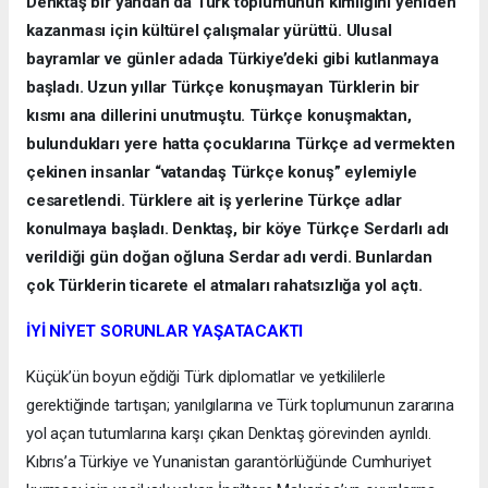
Denktaş bir yandan da Türk toplumunun kimliğini yeniden
kazanması için kültürel çalışmalar yürüttü. Ulusal
bayramlar ve günler adada Türkiye’deki gibi kutlanmaya
başladı. Uzun yıllar Türkçe konuşmayan Türklerin bir
kısmı ana dillerini unutmuştu. Türkçe konuşmaktan,
bulundukları yere hatta çocuklarına Türkçe ad vermekten
çekinen insanlar “vatandaş Türkçe konuş” eylemiyle
cesaretlendi. Türklere ait iş yerlerine Türkçe adlar
konulmaya başladı. Denktaş, bir köye Türkçe Serdarlı adı
verildiği gün doğan oğluna Serdar adı verdi. Bunlardan
çok Türklerin ticarete el atmaları rahatsızlığa yol açtı.
İYİ NİYET SORUNLAR YAŞATACAKTI
Küçük’ün boyun eğdiği Türk diplomatlar ve yetkililerle
gerektiğinde tartışan; yanılgılarına ve Türk toplumunun zararına
yol açan tutumlarına karşı çıkan Denktaş görevinden ayrıldı.
Kıbrıs’a Türkiye ve Yunanistan garantörlüğünde Cumhuriyet