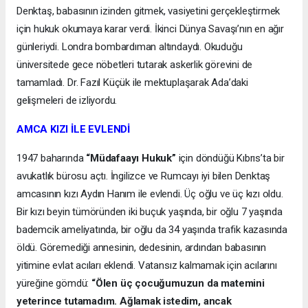
Denktaş, babasının izinden gitmek, vasiyetini gerçekleştirmek
için hukuk okumaya karar verdi. İkinci Dünya Savaşı’nın en ağır
günleriydi. Londra bombardıman altındaydı. Okuduğu
üniversitede gece nöbetleri tutarak askerlik görevini de
tamamladı. Dr. Fazıl Küçük ile mektuplaşarak Ada’daki
gelişmeleri de izliyordu.
AMCA KIZI İLE EVLENDİ
1947 baharında
“Müdafaayı Hukuk”
için döndüğü Kıbrıs’ta bir
avukatlık bürosu açtı. İngilizce ve Rumcayı iyi bilen Denktaş
amcasının kızı Aydın Hanım ile evlendi. Üç oğlu ve üç kızı oldu.
Bir kızı beyin tümöründen iki buçuk yaşında, bir oğlu 7 yaşında
bademcik ameliyatında, bir oğlu da 34 yaşında trafik kazasında
öldü. Göremediği annesinin, dedesinin, ardından babasının
yitimine evlat acıları eklendi. Vatansız kalmamak için acılarını
yüreğine gömdü:
“Ölen üç çocuğumuzun da matemini
yeterince tutamadım. Ağlamak istedim, ancak