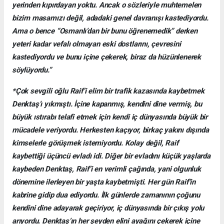
yerinden kıpırdayan yoktu. Ancak o sözleriyle muhtemelen
bizim masamızı değil, adadaki genel davranışı kastediyordu.
Ama o bence “Osmanlı’dan bir bunu öğrenemedik” derken
yeteri kadar vefalı olmayan eski dostlarını, çevresini
kastediyordu ve bunu içine çekerek, biraz da hüzünlenerek
söylüyordu.”
*Çok sevgili oğlu Raif’i elim bir trafik kazasında kaybetmek
Denktaş’ı yıkmıştı. İçine kapanmış, kendini dine vermiş, bu
büyük ıstırabı telafi etmek için kendi iç dünyasında büyük bir
mücadele veriyordu. Herkesten kaçıyor, birkaç yakını dışında
kimselerle görüşmek istemiyordu. Kolay değil, Raif
kaybettiği üçüncü evladı idi. Diğer bir evladını küçük yaşlarda
kaybeden Denktaş, Raif’i en verimli çağında, yani olgunluk
dönemine ilerleyen bir yaşta kaybetmişti. Her gün Raif’in
kabrine gidip dua ediyordu. İlk günlerde zamanının çoğunu
kendini dine adayarak geçiriyor, iç dünyasında bir çıkış yolu
arıyordu. Denktaş’ın her şeyden elini ayağını çekerek içine