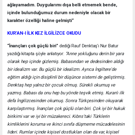
ağlayamadım. Duygularımı dışa belli etmemek bende,
içinde bulunduğumuz durum nedeniyle olacak bir
karakter özelliği haline gelmişti”
KUR’AN-I İLK KEZ İLGİLİZCE OKUDU
“İnançları çok güçlü biri”
dediği Rauf Denktaş’ı Nur Batur
yazdığı kitapta şöyle anlatıyor:
“Anne yokluğunu derin bir yara
olarak hep içinde gizlemiş. Babasından ve dedesinden aldığı
bir idealizm var. Bu güçlü bir idealizm. Ayrıca İngiltere'de
eğitim aldığı için disiplinli bir düşünce sistemi de geliştirmiş.
Denktaş hep yalnız bir çocuk olmuş. Sürekli okumuş ve
yazmış. Babası da onu hep bu yönde teşvik etmiş. Kuran'ı ilk
defa İngilizcesinden okumuş. Sonra Türkçesinden okuyarak
karşılaştırmış. İnançları çok güçlü olan biri. Çok iyi bir hukuk
birikimi var ve iyi bir müzakereci. Kıbrıs'taki Türklerin
kimliklerini koruma ve ikinci sınıfa düşmeme mücadelesinin
lideri. Rumlar içinde kişisel dostlukları olan da var, kişisel