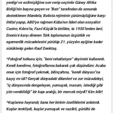
yenilgi ve ezilmişliğine son verip seçimle Güney Afrika
Birliği’nin başına geçen ve “Batı” tarafından da sonunda
desteklenen Mandela; Batista rejiminin çürümüşlüğüne karşı
ihtilal yapıp, ABD’ye rağmen Küba’nın lideri olan sosyalist
Castro; Kıbrıs’ta, Fazıl Küçük’le birlikte, ta 1950’lerden beri,
Enonis’e karşı direnen Türk toplumunun özgürlük ve
egemenlik mücadelesini yürütüp 21. yüzyılın eşiğine kadar
sürüklenip gelen Rauf Denktaş.
*Fotoğraf tutkusu için, “beni rahatlatıyor” deyimini kullanırdı.
Kendi kendime, fotoğraflarına bakarak çok düşündüm: Acaba
onun için fotoğraf çekmek, bilinçaltına, “kendi dünyası”na
kaçış mı idi? Gerçek dünyadaki dikenleri ve zor mücadeleyi,
“iç dünyasında dengeleyen, yumuşak, masum, istediği gibi
yön verebildiği” bir kapı aralığı, bir mercek miydi? Kim bilir!
*Kuşlarına hayrandı; bana her birinin özelliklerini anlatırdı.
Kuşlar renkliydi, kuşlar yumuşak ve nazikti, gürültü de