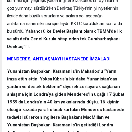
kurması için yeşil ışık yakan İngiltere Makarios’un oyunlarına
göz yummayı sürdürürken Denktaş Türkiye’nin iyi niyetlerinin
ileride daha büyük sorunlara ve acılara yol açacağını
anlatamamanın sıkıntısı içindeydi. KKTC kurulduktan sonra da
bu sürdü.
Yabancı ülke Devlet Başkanı olarak TBMM’de ilk
ve altı defa Genel Kurula hitap eden tek Cumhurbaşkanı
Denktaş’TI.
MENDERES, ANTLAŞMAYI HASTANEDE İMZALADI
Yunanistan Başbakanı Karamanlis’in Makarios’u “Yarın
imza ettin ettin. Yoksa Kıbrıs’a bir daha Yunanistan’dan
yardım ve destek bekleme” diyerek zorlayarak sağlanan
anlaşma için Londra’ya giden Menderes’in uçağı 17 Şubat
1959’da Londra’nın 40 km yakınlarında düştü. 16 kişinin
öldüğü kazada yaralı olarak kurtulan Menderes hastanede
tedavisi sürerken İngiltere Başbakanı MacMillan ve
Yunanistan Başbakanı Karamanlis’in getirdiği Londra