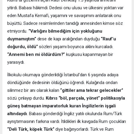
Kıbrıs’ta gözlerini açan Rauf Denktaş 1.5 yaşında annesini
yitirdi. Babası hâkimdi. Dedesi onu ulusu ve ülkesini yoktan var
eden Mustafa Kemal’i, yaşamını ve savaşımını anlatarak onu
büyüttü. Sadece resimlerinden tanıdığı annesinden kimse söz
etmiyordu.
“Varlığını bilmediğim için yokluğunu
duymamıştım”
dese de kapı aralığından duyduğu
“Rauf’u
doğurdu, öldü”
sözleri yaşamı boyunca aklını kurcaladı.
“Annemi ben mi öldürdüm?”
kuşkusu kapanmayan bir
yarasıydı.
İlkokulu okumaya gönderildiği İstanbul’dan 6 yaşında adaya
döndüğünde dedesinin öldüğünü öğrendi. Kulağında ondan
silinmez bir anı olarak kalan
“gittiler ama tekrar gelecekler”
sözü çınlayıp durdu.
Kıbrıs “böl, parçala, yönet” politikasıyla
güneş batmayan imparatorluk kuran İngilizlerin işgali
altındaydı
. Babası gönderdiği İngiliz yatılı okulunda Rum/Türk
ayrıştırmasının farkına vardı. İtildikleri ilk kavgada Rum çocukları
“Deli Türk, köpek Türk”
diye bağırıyorlardı. Türk ve Rum