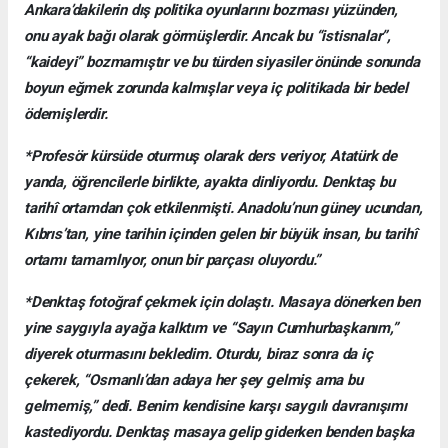
Ankara’dakilerin dış politika oyunlarını bozması yüzünden,
onu ayak bağı olarak görmüşlerdir. Ancak bu “istisnalar”,
“kaideyi” bozmamıştır ve bu türden siyasiler önünde sonunda
boyun eğmek zorunda kalmışlar veya iç politikada bir bedel
ödemişlerdir.
*Profesör kürsüde oturmuş olarak ders veriyor, Atatürk de
yanda, öğrencilerle birlikte, ayakta dinliyordu. Denktaş bu
tarihî ortamdan çok etkilenmişti. Anadolu’nun güney ucundan,
Kıbrıs’tan, yine tarihin içinden gelen bir büyük insan, bu tarihî
ortamı tamamlıyor, onun bir parçası oluyordu.”
*Denktaş fotoğraf çekmek için dolaştı. Masaya dönerken ben
yine saygıyla ayağa kalktım ve “Sayın Cumhurbaşkanım,”
diyerek oturmasını bekledim. Oturdu, biraz sonra da iç
çekerek, “Osmanlı’dan adaya her şey gelmiş ama bu
gelmemiş,” dedi. Benim kendisine karşı saygılı davranışımı
kastediyordu. Denktaş masaya gelip giderken benden başka