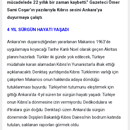
mücadelede 22 yıllık bir zaman kaybetti.” Gazeteci Ömer
Sami Coşar’ın yazılarıyla Kıbrıs sesini Ankara’ya
duyurmaya çalıştı
.
4 YIL SÜRGÜN HAYATI YAŞADI
Ankara’nın duyarsızlığından yararlanan Makarios 1963’de
uygulamaya koyacağı Tarihe Kanlı Noel olarak geçen Akritas
planını hazırladı. Türkler iki günde yok edilecek, Türkiye
müdahale kararı alamadan Kıbrıs’ın Yunanistan’a ilhak ettiği
açıklanacaktı. Denktaş yurtdışında Kıbrıs Türklerinin varlığı için
çalışırken Makarios onun hakkında adaya döndüğü
tutuklanması buyurdu. Türkiye’nin tutumunu eleştirmek için
gittiği Ankara’da 4 yıl süren bir sürgün hayatı yaşadı. Türkiye
onun Kıbrıs’a dönmesine izin vermiyordu. Dedikodulara ve
iftiralara gün doğdu. Denktaş’ı üzen Ankara’da sürgün
döneminde Dışişleri Bakanlığı Kıbrıs Dairesi’nin bodrum katında
tutulan, saklanan raporları görmek oldu.