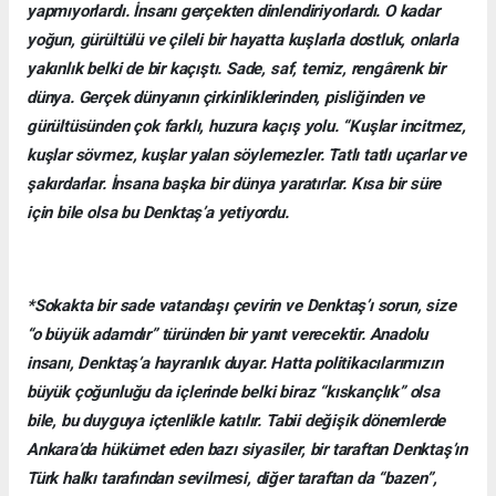
yapmıyorlardı. İnsanı gerçekten dinlendiriyorlardı. O kadar
yoğun, gürültülü ve çileli bir hayatta kuşlarla dostluk, onlarla
yakınlık belki de bir kaçıştı. Sade, saf, temiz, rengârenk bir
dünya. Gerçek dünyanın çirkinliklerinden, pisliğinden ve
gürültüsünden çok farklı, huzura kaçış yolu. “Kuşlar incitmez,
kuşlar sövmez, kuşlar yalan söylemezler. Tatlı tatlı uçarlar ve
şakırdarlar. İnsana başka bir dünya yaratırlar. Kısa bir süre
için bile olsa bu Denktaş’a yetiyordu.
*Sokakta bir sade vatandaşı çevirin ve Denktaş’ı sorun, size
“o büyük adamdır” türünden bir yanıt verecektir. Anadolu
insanı, Denktaş’a hayranlık duyar. Hatta politikacılarımızın
büyük çoğunluğu da içlerinde belki biraz “kıskançlık” olsa
bile, bu duyguya içtenlikle katılır. Tabii değişik dönemlerde
Ankara’da hükümet eden bazı siyasiler, bir taraftan Denktaş’ın
Türk halkı tarafından sevilmesi, diğer taraftan da “bazen”,