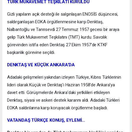
TÜRK MUKAVEMET TEŞKİLATI KURULDU
Gizli yapıların açık desteği ile salgınlaşan ENOSİS düşüncesi,
saldırganlaşan EOKA örgütlenmesine karşı Denktaş,
Nalbantoğlu ve Tanrısevdi 27 Temmuz 1957 gecesi bir araya
gelip Türk Mukavemet Teşkilatını (TMT) kurdu. Savcılık
görevinden istifa eden Denktaş 27 Ekim 1957’de KTKF
başkanlık görevine seçildi.
DENKTAŞ VE KÜÇÜK ANKARA’DA
Adadaki gelişmeleri yakından izleyen Türkiye, Kıbrıs Türklerinin
lideri olarak Küçük ve Denktaş’ı Haziran 1958’de Ankara’ya
davet etti. Görüşmelerde Ankara’daki yetkilileri etkileyen
Denktaş, siyasi ve askeri destek kararını aldı. Adadaki Türkleri
EOKA saldırılarına karşı koruyacak örgütlenme başladı.
VATANDAŞ TÜRKÇE KONUŞ, EYLEMİ…