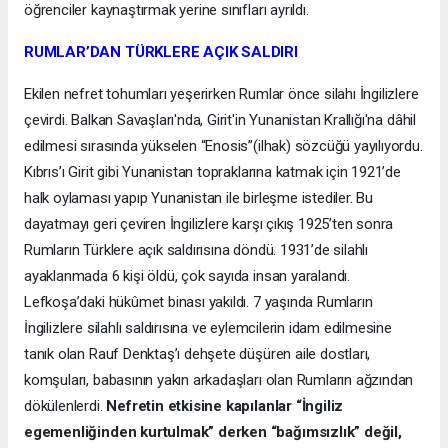
öğrenciler kaynaştırmak yerine sınıfları ayrıldı.
RUMLAR’DAN TÜRKLERE AÇIK SALDIRI
Ekilen nefret tohumları yeşerirken Rumlar önce silahı İngilizlere
çevirdi. Balkan Savaşları'nda, Girit'in Yunanistan Krallığı'na dâhil
edilmesi sırasında yükselen “Enosis”(ilhak) sözcüğü yayılıyordu.
Kıbrıs’ı Girit gibi Yunanistan topraklarına katmak için 1921’de
halk oylaması yapıp Yunanistan ile birleşme istediler. Bu
dayatmayı geri çeviren İngilizlere karşı çıkış 1925’ten sonra
Rumların Türklere açık saldırısına döndü. 1931’de silahlı
ayaklanmada 6 kişi öldü, çok sayıda insan yaralandı.
Lefkoşa’daki hükûmet binası yakıldı. 7 yaşında Rumların
İngilizlere silahlı saldırısına ve eylemcilerin idam edilmesine
tanık olan Rauf Denktaş’ı dehşete düşüren aile dostları,
komşuları, babasının yakın arkadaşları olan Rumların ağzından
dökülenlerdi.
Nefretin etkisine kapılanlar “İngiliz
egemenliğinden kurtulmak” derken “bağımsızlık” değil,