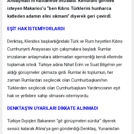
Antlaşması’nı hastanede imzaladı. Kendisini görmek
isteyen Makarios’u “ben Kıbrıs Türklerini hunharca
katleden adamın elini sıkmam” diyerek geri çevirdİ.
EŞİT HAK İSTEMİYORLARDI
Denktaş, Klerides başkanlığındaki Türk ve Rum heyetleri Kıbrıs
Cumhuriyeti Anayasası için çalışmalara başladı. Rumlar
imzalanan anlaşmalara aldırmadan egemenliği kendi ellerinde
toplamak istedi. Türkiye adına Nihat Erim ve Suat Bilge’nin yer
aldığı görüşmeler çıkmaza girdi. Rumlar iki toplumun, her
zaman Rumlardan seçilecek olan Cumhurbaşkanı’nın
Türklerden seçilecek olan Cumhurbaşkanı Yardımcısının eşit
hak ve yetkilere sahip olmasını istemiyordu.
DENKTAŞ’IN UYARILARI DİKKATE ALINMADI
Türkiye Dışişleri Bakanının “git görüşmeleri sürdür” diyerek
sessiz kalarak Atina’ya geri gönderdiği Denktaş, Yunanistan