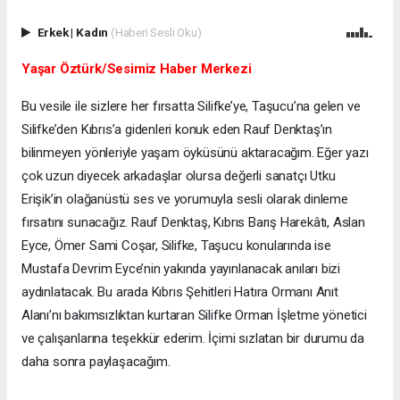
Erkek
|
Kadın
(Haberi Sesli Oku)
Yaşar Öztürk/Sesimiz Haber Merkezi
Bu vesile ile sizlere her fırsatta Silifke’ye, Taşucu’na gelen ve
Silifke’den Kıbrıs’a gidenleri konuk eden Rauf Denktaş’ın
bilinmeyen yönleriyle yaşam öyküsünü aktaracağım. Eğer yazı
çok uzun diyecek arkadaşlar olursa değerli sanatçı Utku
Erişik’in olağanüstü ses ve yorumuyla sesli olarak dinleme
fırsatını sunacağız. Rauf Denktaş, Kıbrıs Barış Harekâtı, Aslan
Eyce, Ömer Sami Coşar, Silifke, Taşucu konularında ise
Mustafa Devrim Eyce’nin yakında yayınlanacak anıları bizi
aydınlatacak. Bu arada Kıbrıs Şehitleri Hatıra Ormanı Anıt
Alanı’nı bakımsızlıktan kurtaran Silifke Orman İşletme yönetici
ve çalışanlarına teşekkür ederim. İçimi sızlatan bir durumu da
daha sonra paylaşacağım.