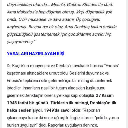
düşmanlıkları olan da... Mesela, Glafkos Klerides ile dost.
Ama Makarios'a hep düşman olmuş. Irkçı düşmanlık yok
onda. O bir mücadele ve dava adamı. Üç çocuğunu
kaybetmiş. Bu çok acı bir olay. Ama Denktaş halkın önünde
güçsüzlüğünü göstermemek için çocuklarının acısını hiç
yaşayamamış."
YASALARI HAZIRLAYAN KİŞİ
Dr. Küçük’ün muayenesi ve Dentaş’ın avukatlık bürosu “Enosis”
kuşatması altındakilere umut oldu. Seslerini duyurmak ve
Enosis’e tepkilerini dile getirmek için bir miting düzenlemek
istediler. İnsanların nasıl bir tutum alacakları kuşkusunu
gidermek Denktaş’ın önerisiyle kapı kapı dolaşıldı.
27 Kasım
1948 tarihi bir gündü. Türklerin ilk mitingi, Denktaş’ın ilk
halka seslenişiydi. 1949’da savcı oldu:
“Raporları
çıkarıncaya kadar iki sene uğraştık. İngiliz idaresi “peki buyurun
bunları uygulayın” dedi. Raporları uygulayın denince,