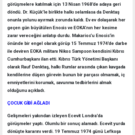
görüşmelere katılmak için 13 Nisan 1968’de adaya geri
döndü. Dr. Küçük’le birlikte halkı selamlasa da Denktaş
onunla yolunu ayırmak zorunda kaldı. Ev ev dolaşarak her
geçen gün büyütülen Enosis ve EOKA’nın her kesime
zarar vereceğini anlatıp durdu. Makarios’u Enosis’in
önünde bir engel olarak görüp 15 Temmuz 1974’de darbe
ile deviren EOKA militanı Nikos Sampson kendisini Kıbrıs
Cumhurbaşkanı ilan etti. Kıbrıs Türk Yönetimi Başkanı
olarak Rauf Denktaş, halkı Rumlar arasında çıkan kavgada
kendilerine düşen görevin bunun bir parçası olmamak, iç
emniyetlerini korumak, savunma tedbirlerini almak
olduğunu açıkladı.
ÇOCUK GİBİ AĞLADI
Gelişmeleri yakından izleyen Ecevit Londra’da
görüşmeler yaptı. Olumlu bir sonuç alamadı. Ecevit yurda
dönüşte kararını verdi. 19 Temmuz 1974 günü Lefkoşa