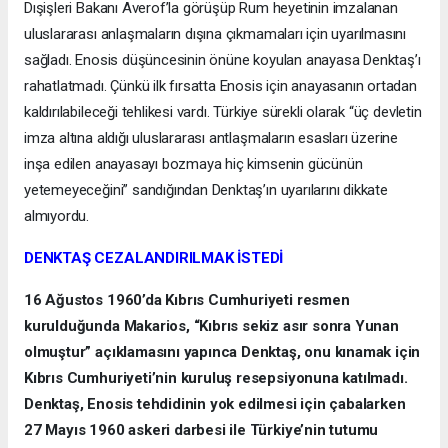
Dışişleri Bakanı Averof’la görüşüp Rum heyetinin imzalanan
uluslararası anlaşmaların dışına çıkmamaları için uyarılmasını
sağladı. Enosis düşüncesinin önüne koyulan anayasa Denktaş’ı
rahatlatmadı. Çünkü ilk fırsatta Enosis için anayasanın ortadan
kaldırılabileceği tehlikesi vardı. Türkiye sürekli olarak “üç devletin
imza altına aldığı uluslararası antlaşmaların esasları üzerine
inşa edilen anayasayı bozmaya hiç kimsenin gücünün
yetemeyeceğini” sandığından Denktaş’ın uyarılarını dikkate
almıyordu.
DENKTAŞ CEZALANDIRILMAK İSTEDİ
16 Ağustos 1960’da Kıbrıs Cumhuriyeti resmen
kurulduğunda Makarios, “Kıbrıs sekiz asır sonra Yunan
olmuştur” açıklamasını yapınca Denktaş, onu kınamak için
Kıbrıs Cumhuriyeti’nin kuruluş resepsiyonuna katılmadı.
Denktaş, Enosis tehdidinin yok edilmesi için çabalarken
27 Mayıs 1960 askeri darbesi ile Türkiye’nin tutumu