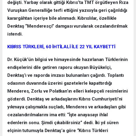
değişti. Yarbay olarak gittiği Kıbrıs’ta TMT örgütleyen Rıza
Vuruşkan Generalliğe terfi ettiğini yazısıyla geri çağrıldığı
karargâhtan içeriye bile alınmadı. Kıbrıslılar, özellikle
Denktaş “Menderesçi” damgası vurularak cezalandırılmak
istendi.
KIBRIS TÜRKLERİ, 60 İHTİLALİ İLE 22 YIL KAYBETTİ
Dr. Küçük’ün bilgisi ve himayesinde hazırlanan Türklerinin
endişelerini dile getiren raporu okuyan Büyükelçi,
Denktaş’ı ve raporda imzası bulunanları çağırdı. Toplantı
odasının duvarında üzerini gazetelerle kapattırdığı
Menderes, Zorlu ve Polatkan’ın elleri kelepçeli resimlerini
gösterdi. Denktaş ve arkadaşlarını Kıbrıs Cumhuriyeti’ni
yıkmaya çalışmakla suçladı, Menderes ve arkadaşları gibi
cezalandırılmalarını ima etti: “İşte anayasayı ihlal
edenlerin sonu. Şimdi çıkabilirsiniz” dedi. İki yıl süren
elçinin tutumuyla Denktaş’a göre “Kıbrıs Türkleri