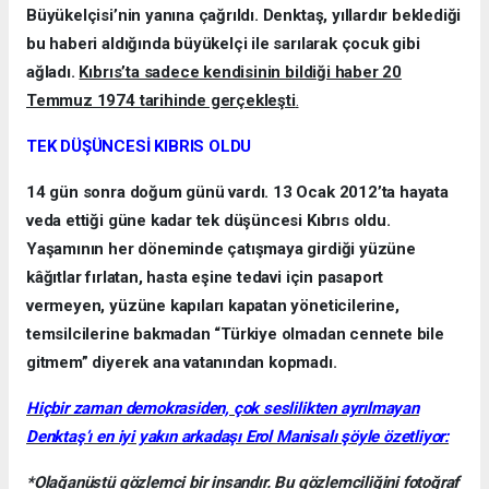
Büyükelçisi’nin yanına çağrıldı. Denktaş, yıllardır beklediği
bu haberi aldığında büyükelçi ile sarılarak çocuk gibi
ağladı.
Kıbrıs’ta sadece kendisinin bildiği haber 20
Temmuz 1974 tarihinde gerçekleşti
.
TEK DÜŞÜNCESİ KIBRIS OLDU
14 gün sonra doğum günü vardı. 13 Ocak 2012’ta hayata
veda ettiği güne kadar tek düşüncesi Kıbrıs oldu.
Yaşamının her döneminde çatışmaya girdiği yüzüne
kâğıtlar fırlatan, hasta eşine tedavi için pasaport
vermeyen, yüzüne kapıları kapatan yöneticilerine,
temsilcilerine bakmadan “Türkiye olmadan cennete bile
gitmem” diyerek ana vatanından kopmadı.
Hiçbir zaman demokrasiden, çok seslilikten ayrılmayan
Denktaş’ı en iyi yakın arkadaşı Erol Manisalı şöyle özetliyor:
*Olağanüstü gözlemci bir insandır. Bu gözlemciliğini fotoğraf