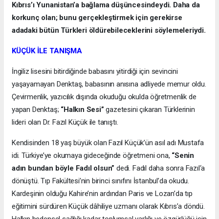
Kıbrıs’ı Yunanistan’a bağlama düşüncesindeydi. Daha da
korkunç olan; bunu gerçekleştirmek için gerekirse
adadaki bütün Türkleri öldürebileceklerini söylemeleriydi.
KÜÇÜK İLE TANIŞMA
İngiliz lisesini bitirdiğinde babasını yitirdiği için sevincini
yaşayamayan Denktaş, babasının anısına adliyede memur oldu.
Çevirmenlik, yazıcılık dışında okuduğu okulda öğretmenlik de
yapan Denktaş;
“Halkın Sesi”
gazetesini çıkaran Türklerinin
lideri olan Dr. Fazıl Küçük ile tanıştı.
Kendisinden 18 yaş büyük olan Fazıl Küçük’ün asıl adı Mustafa
idi. Türkiye’ye okumaya gideceğinde öğretmeni ona,
“Senin
adın bundan böyle Fadıl olsun”
dedi. Fadıl daha sonra Fazıl‘a
dönüştü. Tıp Fakültesi’nin birinci sınıfını İstanbul’da okudu.
Kardeşinin olduğu Kahire’nin ardından Paris ve Lozan’da tıp
eğitimini sürdüren Küçük dâhiliye uzmanı olarak Kıbrıs’a döndü.