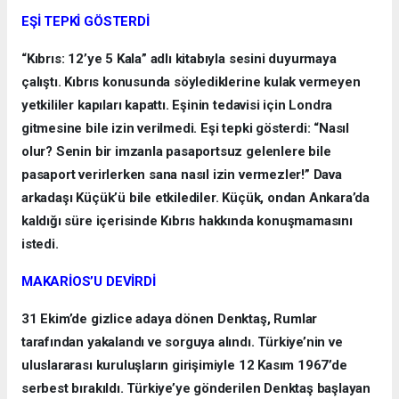
EŞİ TEPKİ GÖSTERDİ
“Kıbrıs: 12’ye 5 Kala” adlı kitabıyla sesini duyurmaya
çalıştı. Kıbrıs konusunda söylediklerine kulak vermeyen
yetkililer kapıları kapattı. Eşinin tedavisi için Londra
gitmesine bile izin verilmedi. Eşi tepki gösterdi: “Nasıl
olur? Senin bir imzanla pasaportsuz gelenlere bile
pasaport verirlerken sana nasıl izin vermezler!” Dava
arkadaşı Küçük’ü bile etkilediler. Küçük, ondan Ankara’da
kaldığı süre içerisinde Kıbrıs hakkında konuşmamasını
istedi.
MAKARİOS’U DEVİRDİ
31 Ekim’de gizlice adaya dönen Denktaş, Rumlar
tarafından yakalandı ve sorguya alındı. Türkiye’nin ve
uluslararası kuruluşların girişimiyle 12 Kasım 1967’de
serbest bırakıldı. Türkiye’ye gönderilen Denktaş başlayan