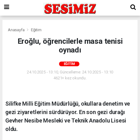
Anasayfa
Eğitim
Eroğlu, öğrencilerle masa tenisi
oynadı
EĞITIM
24.10.2025 - 13:10, Güncelleme: 24.10.2025 - 13:10
4621+ kez okundu.
Silifke Milli Eğitim Müdürlüğü, okullara denetim ve
gezi ziyaretlerini sürdürüyor. En son gezi durağı
Gevher Nesibe Mesleki ve Teknik Anadolu Lisesi
oldu.