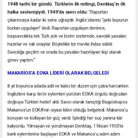
1948 tarihi bir gündü. Türklerin ilk mitingi, Denktaş’ın ilk
halka seslenişiydi. 1949’da savcı oldu:
“Raporları
çıkarıncaya kadar iki sene uğraştık. İngiliz idaresi “peki buyurun
bunları uygulayın” dedi. Raporları uygulayın denince,
başsavcılıkta tek Türk yok ve bizim sistemde, savcılık yasaları
hazırlar ve vali onaylar. Böylelikle bir mevkii ihdas edildi.
Savcılığa geçtim ve orada bu yasaları hazırlayan kişi olarak
görev yaptım.”
MAKARİOS’A EOKA LİDERİ OLARAK BELGELEDİ
8 yıl boyunca adada adil ve kalıcı bir düzen için çaba harcarken
İngilizlere karşı terör eylemleri yürüten EOKA örgütü doğrudan
doğruya Türkleri hedef aldı. Savcı olarak tanıştığı Başpiskopos
Makarios’un EOKA’nın siyasi lideri olduğu belgeledi. Makarios’u
koruyan ve kollayan bir güç vardı. İşlediği her suç yanına kâr
kalıyordu. Yılmayan ve yorulmayan Denktaş, 1 Nisan 1955’te
kanlı eylemlerine başlayan EOKA ve Makarios’u adım adım