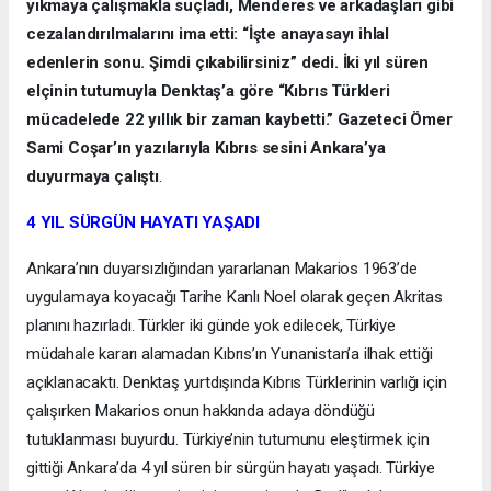
yıkmaya çalışmakla suçladı, Menderes ve arkadaşları gibi
cezalandırılmalarını ima etti: “İşte anayasayı ihlal
edenlerin sonu. Şimdi çıkabilirsiniz” dedi. İki yıl süren
elçinin tutumuyla Denktaş’a göre “Kıbrıs Türkleri
mücadelede 22 yıllık bir zaman kaybetti.” Gazeteci Ömer
Sami Coşar’ın yazılarıyla Kıbrıs sesini Ankara’ya
duyurmaya çalıştı
.
4 YIL SÜRGÜN HAYATI YAŞADI
Ankara’nın duyarsızlığından yararlanan Makarios 1963’de
uygulamaya koyacağı Tarihe Kanlı Noel olarak geçen Akritas
planını hazırladı. Türkler iki günde yok edilecek, Türkiye
müdahale kararı alamadan Kıbrıs’ın Yunanistan’a ilhak ettiği
açıklanacaktı. Denktaş yurtdışında Kıbrıs Türklerinin varlığı için
çalışırken Makarios onun hakkında adaya döndüğü
tutuklanması buyurdu. Türkiye’nin tutumunu eleştirmek için
gittiği Ankara’da 4 yıl süren bir sürgün hayatı yaşadı. Türkiye