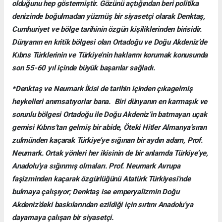
olduğunu hep göstermiştir. Gözünü açtığından beri politika
denizinde boğulmadan yüzmüş bir siyasetçi olarak Denktaş,
Cumhuriyet ve bölge tarihinin özgün kişiliklerinden birisidir.
Dünyanın en kritik bölgesi olan Ortadoğu ve Doğu Akdeniz’de
Kıbrıs Türklerinin ve Türkiye’nin haklarını korumak konusunda
son 55-60 yıl içinde büyük başarılar sağladı.
*Denktaş ve Neumark İkisi de tarihin içinden çıkagelmiş
heykelleri anımsatıyorlar bana. Biri dünyanın en karmaşık ve
sorunlu bölgesi Ortadoğu ile Doğu Akdeniz’in batmayan uçak
gemisi Kıbrıs’tan gelmiş bir abide, Öteki Hitler Almanya’sının
zulmünden kaçarak Türkiye’ye sığınan bir aydın adam, Prof.
Neumark. Ortak yönleri her ikisinin de bir anlamda Türkiye’ye,
Anadolu’ya sığınmış olmaları. Prof. Neumark Avrupa
faşizminden kaçarak özgürlüğünü Atatürk Türkiyesi’nde
bulmaya çalışıyor; Denktaş ise emperyalizmin Doğu
Akdeniz’deki baskılarından ezildiği için sırtını Anadolu’ya
dayamaya çalışan bir siyasetçi.