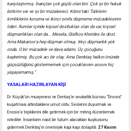
karşılaştırmış. İnançları çok güçlü olan biri. Çok iyi bir hukuk
birikimi var ve iyi bir müzakereci. Kıbrıs'taki Türklerin
kimliklerini koruma ve ikinci sınıfa düşmeme mücadelesinin
lideri. Rumlar içinde kişisel dostlukları olan da var, kişisel
düşmanlıkları olan da... Mesela, Glafkos Klerides ile dost.
Ama Makarios'a hep düşman olmuş. Irkçı düşmanlık yok
onda. O bir mücadele ve dava adamı. Üç çocuğunu
kaybetmiş. Bu çok acı bir olay. Ama Denktaş halkın önünde
güçsüzlüğünü göstermemek için çocuklarının acısını hiç
yaşayamamış."
YASALARI HAZIRLAYAN KİŞİ
Dr. Küçük’ün muayenesi ve Dentaş’ın avukatlık bürosu “Enosis”
kuşatması altındakilere umut oldu. Seslerini duyurmak ve
Enosis’e tepkilerini dile getirmek için bir miting düzenlemek
istediler. İnsanların nasıl bir tutum alacakları kuşkusunu
gidermek Denktaş’ın önerisiyle kapı kapı dolaşıldı.
27 Kasım