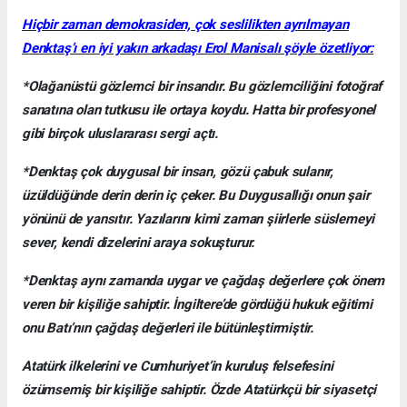
Hiçbir zaman demokrasiden, çok seslilikten ayrılmayan
Denktaş’ı en iyi yakın arkadaşı Erol Manisalı şöyle özetliyor:
*Olağanüstü gözlemci bir insandır. Bu gözlemciliğini fotoğraf
sanatına olan tutkusu ile ortaya koydu. Hatta bir profesyonel
gibi birçok uluslararası sergi açtı.
*Denktaş çok duygusal bir insan, gözü çabuk sulanır,
üzüldüğünde derin derin iç çeker. Bu Duygusallığı onun şair
yönünü de yansıtır. Yazılarını kimi zaman şiirlerle süslemeyi
sever, kendi dizelerini araya sokuşturur.
*Denktaş aynı zamanda uygar ve çağdaş değerlere çok önem
veren bir kişiliğe sahiptir. İngiltere’de gördüğü hukuk eğitimi
onu Batı’nın çağdaş değerleri ile bütünleştirmiştir.
Atatürk ilkelerini ve Cumhuriyet’in kuruluş felsefesini
özümsemiş bir kişiliğe sahiptir. Özde Atatürkçü bir siyasetçi