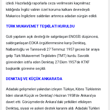
izledi. Hazırladığı raporlarla ceza verilmesini kaçınılmaz
kıldığında İngiliz valinin özel koruma kalkanı devredeydi.
Makarios İngilizlere saldırıları artırınca adadan sürgün edildi.
TÜRK MUKAVEMET TEŞKİLATI KURULDU
Gizli yapıların açık desteği ile salgınlaşan ENOSİS düşüncesi,
saldırganlaşan EOKA örgütlenmesine karşı Denktaş,
Nalbantoğlu ve Tanrısevdi 27 Temmuz 1957 gecesi bir araya
gelip Türk Mukavemet Teşkilatını (TMT) kurdu. Savcılık
görevinden istifa eden Denktaş 27 Ekim 1957’de KTKF
başkanlık görevine seçildi.
DENKTAŞ VE KÜÇÜK ANKARA’DA
Adadaki gelişmeleri yakından izleyen Türkiye, Kıbrıs Türklerinin
lideri olarak Küçük ve Denktaş’ı Haziran 1958’de Ankara’ya
davet etti. Görüşmelerde Ankara’daki yetkilileri etkileyen
Denktaş, siyasi ve askeri destek kararını aldı. Adadaki Türkleri