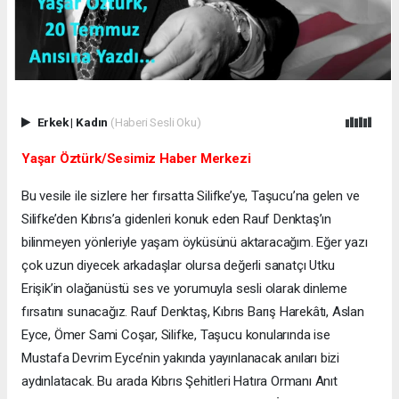
Erkek
|
Kadın
(Haberi Sesli Oku)
Yaşar Öztürk/Sesimiz Haber Merkezi
Bu vesile ile sizlere her fırsatta Silifke’ye, Taşucu’na gelen ve
Silifke’den Kıbrıs’a gidenleri konuk eden Rauf Denktaş’ın
bilinmeyen yönleriyle yaşam öyküsünü aktaracağım. Eğer yazı
çok uzun diyecek arkadaşlar olursa değerli sanatçı Utku
Erişik’in olağanüstü ses ve yorumuyla sesli olarak dinleme
fırsatını sunacağız. Rauf Denktaş, Kıbrıs Barış Harekâtı, Aslan
Eyce, Ömer Sami Coşar, Silifke, Taşucu konularında ise
Mustafa Devrim Eyce’nin yakında yayınlanacak anıları bizi
aydınlatacak. Bu arada Kıbrıs Şehitleri Hatıra Ormanı Anıt