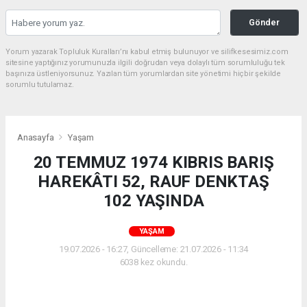
Gönder
Yorum yazarak Topluluk Kuralları’nı kabul etmiş bulunuyor ve silifkesesimiz.com
sitesine yaptığınız yorumunuzla ilgili doğrudan veya dolaylı tüm sorumluluğu tek
başınıza üstleniyorsunuz. Yazılan tüm yorumlardan site yönetimi hiçbir şekilde
sorumlu tutulamaz.
Anasayfa
Yaşam
20 TEMMUZ 1974 KIBRIS BARIŞ
HAREKÂTI 52, RAUF DENKTAŞ
102 YAŞINDA
YAŞAM
19.07.2026 - 16:27, Güncelleme: 21.07.2026 - 11:34
6038 kez okundu.