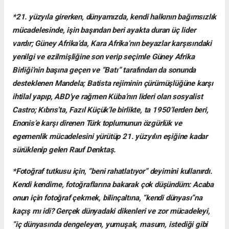
*21. yüzyıla girerken, dünyamızda, kendi halkının bağımsızlık
mücadelesinde, işin başından beri ayakta duran üç lider
vardır; Güney Afrika’da, Kara Afrika’nın beyazlar karşısındaki
yenilgi ve ezilmişliğine son verip seçimle Güney Afrika
Birliği’nin başına geçen ve “Batı” tarafından da sonunda
desteklenen Mandela; Batista rejiminin çürümüşlüğüne karşı
ihtilal yapıp, ABD’ye rağmen Küba’nın lideri olan sosyalist
Castro; Kıbrıs’ta, Fazıl Küçük’le birlikte, ta 1950’lerden beri,
Enonis’e karşı direnen Türk toplumunun özgürlük ve
egemenlik mücadelesini yürütüp 21. yüzyılın eşiğine kadar
sürüklenip gelen Rauf Denktaş.
*Fotoğraf tutkusu için, “beni rahatlatıyor” deyimini kullanırdı.
Kendi kendime, fotoğraflarına bakarak çok düşündüm: Acaba
onun için fotoğraf çekmek, bilinçaltına, “kendi dünyası”na
kaçış mı idi? Gerçek dünyadaki dikenleri ve zor mücadeleyi,
“iç dünyasında dengeleyen, yumuşak, masum, istediği gibi