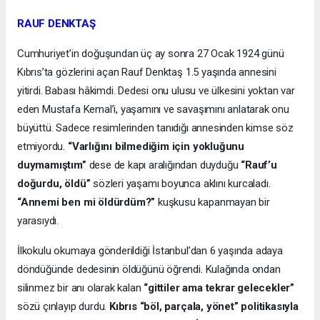
RAUF DENKTAŞ
Cumhuriyet’in doğuşundan üç ay sonra 27 Ocak 1924 günü
Kıbrıs’ta gözlerini açan Rauf Denktaş 1.5 yaşında annesini
yitirdi. Babası hâkimdi. Dedesi onu ulusu ve ülkesini yoktan var
eden Mustafa Kemal’i, yaşamını ve savaşımını anlatarak onu
büyüttü. Sadece resimlerinden tanıdığı annesinden kimse söz
etmiyordu.
“Varlığını bilmediğim için yokluğunu
duymamıştım”
dese de kapı aralığından duyduğu
“Rauf’u
doğurdu, öldü”
sözleri yaşamı boyunca aklını kurcaladı.
“Annemi ben mi öldürdüm?”
kuşkusu kapanmayan bir
yarasıydı.
İlkokulu okumaya gönderildiği İstanbul’dan 6 yaşında adaya
döndüğünde dedesinin öldüğünü öğrendi. Kulağında ondan
silinmez bir anı olarak kalan
“gittiler ama tekrar gelecekler”
sözü çınlayıp durdu.
Kıbrıs “böl, parçala, yönet” politikasıyla