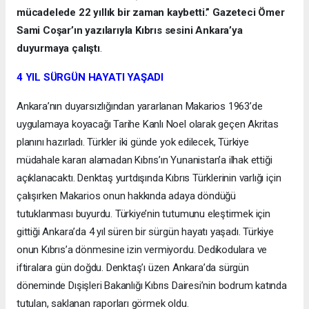
mücadelede 22 yıllık bir zaman kaybetti.” Gazeteci Ömer
Sami Coşar’ın yazılarıyla Kıbrıs sesini Ankara’ya
duyurmaya çalıştı
.
4 YIL SÜRGÜN HAYATI YAŞADI
Ankara’nın duyarsızlığından yararlanan Makarios 1963’de
uygulamaya koyacağı Tarihe Kanlı Noel olarak geçen Akritas
planını hazırladı. Türkler iki günde yok edilecek, Türkiye
müdahale kararı alamadan Kıbrıs’ın Yunanistan’a ilhak ettiği
açıklanacaktı. Denktaş yurtdışında Kıbrıs Türklerinin varlığı için
çalışırken Makarios onun hakkında adaya döndüğü
tutuklanması buyurdu. Türkiye’nin tutumunu eleştirmek için
gittiği Ankara’da 4 yıl süren bir sürgün hayatı yaşadı. Türkiye
onun Kıbrıs’a dönmesine izin vermiyordu. Dedikodulara ve
iftiralara gün doğdu. Denktaş’ı üzen Ankara’da sürgün
döneminde Dışişleri Bakanlığı Kıbrıs Dairesi’nin bodrum katında
tutulan, saklanan raporları görmek oldu.