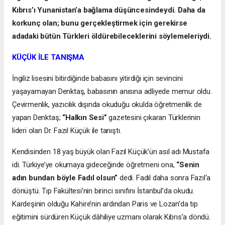
Kıbrıs’ı Yunanistan’a bağlama düşüncesindeydi. Daha da
korkunç olan; bunu gerçekleştirmek için gerekirse
adadaki bütün Türkleri öldürebileceklerini söylemeleriydi.
KÜÇÜK İLE TANIŞMA
İngiliz lisesini bitirdiğinde babasını yitirdiği için sevincini
yaşayamayan Denktaş, babasının anısına adliyede memur oldu.
Çevirmenlik, yazıcılık dışında okuduğu okulda öğretmenlik de
yapan Denktaş;
“Halkın Sesi”
gazetesini çıkaran Türklerinin
lideri olan Dr. Fazıl Küçük ile tanıştı.
Kendisinden 18 yaş büyük olan Fazıl Küçük’ün asıl adı Mustafa
idi. Türkiye’ye okumaya gideceğinde öğretmeni ona,
“Senin
adın bundan böyle Fadıl olsun”
dedi. Fadıl daha sonra Fazıl‘a
dönüştü. Tıp Fakültesi’nin birinci sınıfını İstanbul’da okudu.
Kardeşinin olduğu Kahire’nin ardından Paris ve Lozan’da tıp
eğitimini sürdüren Küçük dâhiliye uzmanı olarak Kıbrıs’a döndü.