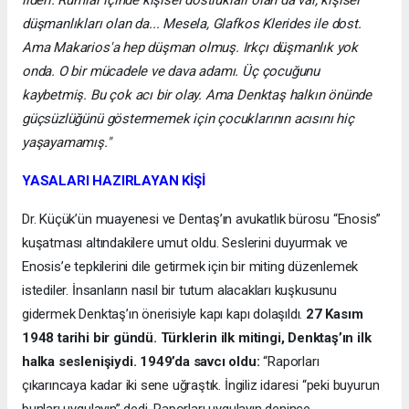
lideri. Rumlar içinde kişisel dostlukları olan da var, kişisel
düşmanlıkları olan da... Mesela, Glafkos Klerides ile dost.
Ama Makarios'a hep düşman olmuş. Irkçı düşmanlık yok
onda. O bir mücadele ve dava adamı. Üç çocuğunu
kaybetmiş. Bu çok acı bir olay. Ama Denktaş halkın önünde
güçsüzlüğünü göstermemek için çocuklarının acısını hiç
yaşayamamış."
YASALARI HAZIRLAYAN KİŞİ
Dr. Küçük’ün muayenesi ve Dentaş’ın avukatlık bürosu “Enosis”
kuşatması altındakilere umut oldu. Seslerini duyurmak ve
Enosis’e tepkilerini dile getirmek için bir miting düzenlemek
istediler. İnsanların nasıl bir tutum alacakları kuşkusunu
gidermek Denktaş’ın önerisiyle kapı kapı dolaşıldı.
27 Kasım
1948 tarihi bir gündü. Türklerin ilk mitingi, Denktaş’ın ilk
halka seslenişiydi. 1949’da savcı oldu:
“Raporları
çıkarıncaya kadar iki sene uğraştık. İngiliz idaresi “peki buyurun