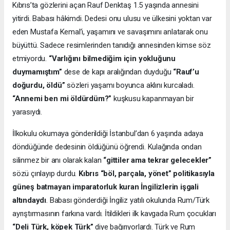
Kıbrıs’ta gözlerini açan Rauf Denktaş 1.5 yaşında annesini
yitirdi. Babası hâkimdi. Dedesi onu ulusu ve ülkesini yoktan var
eden Mustafa Kemal’i, yaşamını ve savaşımını anlatarak onu
büyüttü. Sadece resimlerinden tanıdığı annesinden kimse söz
etmiyordu.
“Varlığını bilmediğim için yokluğunu
duymamıştım”
dese de kapı aralığından duyduğu
“Rauf’u
doğurdu, öldü”
sözleri yaşamı boyunca aklını kurcaladı.
“Annemi ben mi öldürdüm?”
kuşkusu kapanmayan bir
yarasıydı.
İlkokulu okumaya gönderildiği İstanbul’dan 6 yaşında adaya
döndüğünde dedesinin öldüğünü öğrendi. Kulağında ondan
silinmez bir anı olarak kalan
“gittiler ama tekrar gelecekler”
sözü çınlayıp durdu.
Kıbrıs “böl, parçala, yönet” politikasıyla
güneş batmayan imparatorluk kuran İngilizlerin işgali
altındaydı
. Babası gönderdiği İngiliz yatılı okulunda Rum/Türk
ayrıştırmasının farkına vardı. İtildikleri ilk kavgada Rum çocukları
“Deli Türk, köpek Türk”
diye bağırıyorlardı. Türk ve Rum