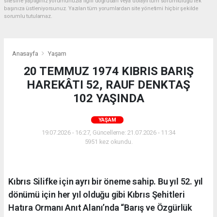
sitesine yaptığınız yorumunuzla ilgili doğrudan veya dolaylı tüm sorumluluğu tek
başınıza üstleniyorsunuz. Yazılan tüm yorumlardan site yönetimi hiçbir şekilde
sorumlu tutulamaz.
Anasayfa
Yaşam
20 TEMMUZ 1974 KIBRIS BARIŞ
HAREKÂTI 52, RAUF DENKTAŞ
102 YAŞINDA
YAŞAM
19.07.2026 - 16:27, Güncelleme: 21.07.2026 - 11:34
5951 kez okundu.
Kıbrıs Silifke için ayrı bir öneme sahip. Bu yıl 52. yıl
dönümü için her yıl olduğu gibi Kıbrıs Şehitleri
Hatıra Ormanı Anıt Alanı’nda “Barış ve Özgürlük