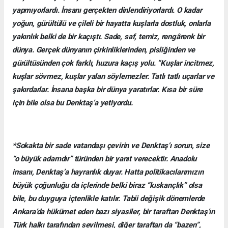
yapmıyorlardı. İnsanı gerçekten dinlendiriyorlardı. O kadar
yoğun, gürültülü ve çileli bir hayatta kuşlarla dostluk, onlarla
yakınlık belki de bir kaçıştı. Sade, saf, temiz, rengârenk bir
dünya. Gerçek dünyanın çirkinliklerinden, pisliğinden ve
gürültüsünden çok farklı, huzura kaçış yolu. “Kuşlar incitmez,
kuşlar sövmez, kuşlar yalan söylemezler. Tatlı tatlı uçarlar ve
şakırdarlar. İnsana başka bir dünya yaratırlar. Kısa bir süre
için bile olsa bu Denktaş’a yetiyordu.
*Sokakta bir sade vatandaşı çevirin ve Denktaş’ı sorun, size
“o büyük adamdır” türünden bir yanıt verecektir. Anadolu
insanı, Denktaş’a hayranlık duyar. Hatta politikacılarımızın
büyük çoğunluğu da içlerinde belki biraz “kıskançlık” olsa
bile, bu duyguya içtenlikle katılır. Tabii değişik dönemlerde
Ankara’da hükümet eden bazı siyasiler, bir taraftan Denktaş’ın
Türk halkı tarafından sevilmesi, diğer taraftan da “bazen”,