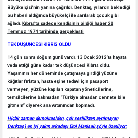
Büyükelçisi’nin yanına çağrıldı. Denktaş, yıllardır beklediği
bu haberi aldığında büyükelçi ile sarılarak çocuk gibi
ağladı.
Kıbrıs’ta sadece kendisinin bildiği haber 20
Temmuz 1974 tarihinde gerçekleşti
.
TEK DÜŞÜNCESİ KIBRIS OLDU
14 gün sonra doğum günü vardı. 13 Ocak 2012’ta hayata
veda ettiği güne kadar tek düşüncesi Kıbrıs oldu.
Yaşamının her döneminde çatışmaya girdiği yüzüne
kâğıtlar fırlatan, hasta eşine tedavi için pasaport
vermeyen, yüzüne kapıları kapatan yöneticilerine,
temsilcilerine bakmadan “Türkiye olmadan cennete bile
gitmem” diyerek ana vatanından kopmadı.
Hiçbir zaman demokrasiden, çok seslilikten ayrılmayan
Denktaş’ı en iyi yakın arkadaşı Erol Manisalı şöyle özetliyor: