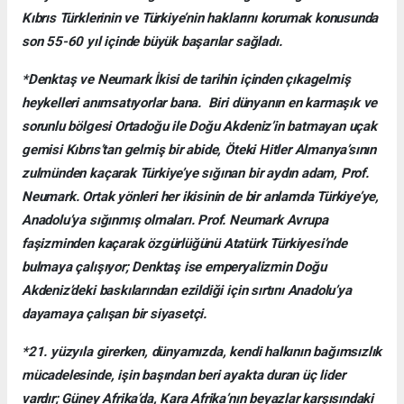
Kıbrıs Türklerinin ve Türkiye’nin haklarını korumak konusunda
son 55-60 yıl içinde büyük başarılar sağladı.
*Denktaş ve Neumark İkisi de tarihin içinden çıkagelmiş
heykelleri anımsatıyorlar bana. Biri dünyanın en karmaşık ve
sorunlu bölgesi Ortadoğu ile Doğu Akdeniz’in batmayan uçak
gemisi Kıbrıs’tan gelmiş bir abide, Öteki Hitler Almanya’sının
zulmünden kaçarak Türkiye’ye sığınan bir aydın adam, Prof.
Neumark. Ortak yönleri her ikisinin de bir anlamda Türkiye’ye,
Anadolu’ya sığınmış olmaları. Prof. Neumark Avrupa
faşizminden kaçarak özgürlüğünü Atatürk Türkiyesi’nde
bulmaya çalışıyor; Denktaş ise emperyalizmin Doğu
Akdeniz’deki baskılarından ezildiği için sırtını Anadolu’ya
dayamaya çalışan bir siyasetçi.
*21. yüzyıla girerken, dünyamızda, kendi halkının bağımsızlık
mücadelesinde, işin başından beri ayakta duran üç lider
vardır; Güney Afrika’da, Kara Afrika’nın beyazlar karşısındaki