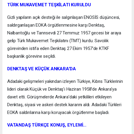
TÜRK MUKAVEMET TEŞKİLATI KURULDU
Gizli yapıların açık desteği ile salgınlaşan ENOSİS düşüncesi,
saldırganlaşan EOKA örgütlenmesine karşı Denktaş,
Nalbantoğlu ve Tanrısevdi 27 Temmuz 1957 gecesi bir araya
gelip Türk Mukavemet Teşkilatını (TMT) kurdu. Savcılık
görevinden istifa eden Denktaş 27 Ekim 1957’de KTKF
başkanlık görevine seçildi.
DENKTAŞ VE KÜÇÜK ANKARA’DA
Adadaki gelişmeleri yakından izleyen Türkiye, Kıbrıs Türklerinin
lideri olarak Küçük ve Denktaş’ı Haziran 1958’de Ankara’ya
davet etti. Görüşmelerde Ankara’daki yetkilileri etkileyen
Denktaş, siyasi ve askeri destek kararını aldı. Adadaki Türkleri
EOKA saldırılarına karşı koruyacak örgütlenme başladı.
VATANDAŞ TÜRKÇE KONUŞ, EYLEMİ…