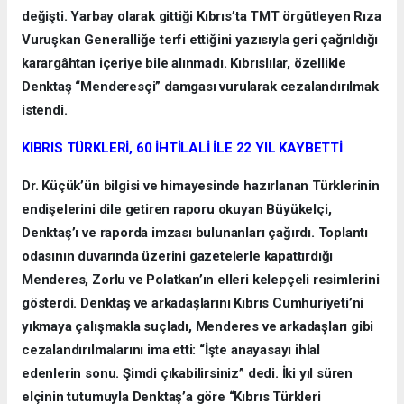
değişti. Yarbay olarak gittiği Kıbrıs’ta TMT örgütleyen Rıza
Vuruşkan Generalliğe terfi ettiğini yazısıyla geri çağrıldığı
karargâhtan içeriye bile alınmadı. Kıbrıslılar, özellikle
Denktaş “Menderesçi” damgası vurularak cezalandırılmak
istendi.
KIBRIS TÜRKLERİ, 60 İHTİLALİ İLE 22 YIL KAYBETTİ
Dr. Küçük’ün bilgisi ve himayesinde hazırlanan Türklerinin
endişelerini dile getiren raporu okuyan Büyükelçi,
Denktaş’ı ve raporda imzası bulunanları çağırdı. Toplantı
odasının duvarında üzerini gazetelerle kapattırdığı
Menderes, Zorlu ve Polatkan’ın elleri kelepçeli resimlerini
gösterdi. Denktaş ve arkadaşlarını Kıbrıs Cumhuriyeti’ni
yıkmaya çalışmakla suçladı, Menderes ve arkadaşları gibi
cezalandırılmalarını ima etti: “İşte anayasayı ihlal
edenlerin sonu. Şimdi çıkabilirsiniz” dedi. İki yıl süren
elçinin tutumuyla Denktaş’a göre “Kıbrıs Türkleri