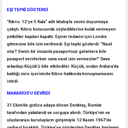
EŞİ TEPKİ GÖSTERDİ
“Kıbrıs: 12’ye 5 Kala” adlı kitabıyla sesini duyurmaya
çalıştı. Kıbrıs konusunda söylediklerine kulak vermeyen
yetkililer kapıları kapattı. Eşinin tedavisi için Londra
gitmesine bile izin verilmedi. Eşi tepki gösterdi: “Nasıl
olur? Senin bir imzanla pasaportsuz gelenlere bile
pasaport verirlerken sana nasıl izin vermezler!” Dava
arkadaşı Küçük’ü bile etkilediler. Küçük, ondan Ankara’da
kaldığı süre içerisinde Kıbrıs hakkında konuşmamasını
istedi.
MAKARİOS’U DEVİRDİ
31 Ekim’de gizlice adaya dönen Denktaş, Rumlar
tarafından yakalandı ve sorguya alındı. Türkiye’nin ve
uluslararası kuruluşların girişimiyle 12 Kasım 1967’de
serbest bırakıldı. Türkiye’ye gönderilen Denktaş başlayan