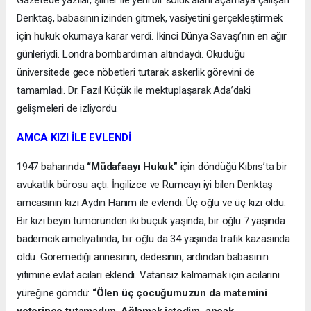
Gazetede yazılar, şiirler ile yeni bir soluk alanı açamaya çalışan
Denktaş, babasının izinden gitmek, vasiyetini gerçekleştirmek
için hukuk okumaya karar verdi. İkinci Dünya Savaşı’nın en ağır
günleriydi. Londra bombardıman altındaydı. Okuduğu
üniversitede gece nöbetleri tutarak askerlik görevini de
tamamladı. Dr. Fazıl Küçük ile mektuplaşarak Ada’daki
gelişmeleri de izliyordu.
AMCA KIZI İLE EVLENDİ
1947 baharında
“Müdafaayı Hukuk”
için döndüğü Kıbrıs’ta bir
avukatlık bürosu açtı. İngilizce ve Rumcayı iyi bilen Denktaş
amcasının kızı Aydın Hanım ile evlendi. Üç oğlu ve üç kızı oldu.
Bir kızı beyin tümöründen iki buçuk yaşında, bir oğlu 7 yaşında
bademcik ameliyatında, bir oğlu da 34 yaşında trafik kazasında
öldü. Göremediği annesinin, dedesinin, ardından babasının
yitimine evlat acıları eklendi. Vatansız kalmamak için acılarını
yüreğine gömdü:
“Ölen üç çocuğumuzun da matemini