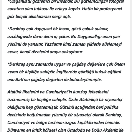
*Olağanüstü gözlemci bir insandır. Bu gözlemciliğini fotoğraf
sanatına olan tutkusu ile ortaya koydu. Hatta bir profesyonel
gibi birçok uluslararası sergi açtı.
*Denktaş çok duygusal bir insan, gözü çabuk sulanır,
üzüldüğünde derin derin iç çeker. Bu Duygusallığı onun şair
yönünü de yansıtır. Yazılarını kimi zaman şiirlerle süslemeyi
sever, kendi dizelerini araya sokuşturur.
*Denktaş aynı zamanda uygar ve çağdaş değerlere çok önem
veren bir kişiliğe sahiptir. İngiltere’de gördüğü hukuk eğitimi
onu Batı’nın çağdaş değerleri ile bütünleştirmiştir.
Atatürk ilkelerini ve Cumhuriyet’in kuruluş felsefesini
özümsemiş bir kişiliğe sahiptir. Özde Atatürkçü bir siyasetçi
olduğunu hep göstermiştir. Gözünü açtığından beri politika
denizinde boğulmadan yüzmüş bir siyasetçi olarak Denktaş,
Cumhuriyet ve bölge tarihinin özgün kişiliklerinden birisidir.
Dünyanın en kritik bölgesi olan Ortadoğu ve Doğu Akdeniz’de