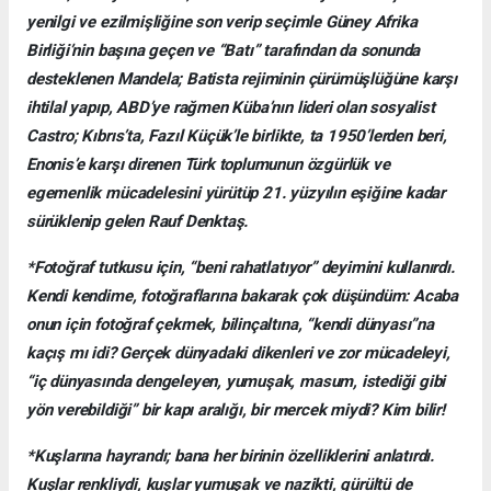
yenilgi ve ezilmişliğine son verip seçimle Güney Afrika
Birliği’nin başına geçen ve “Batı” tarafından da sonunda
desteklenen Mandela; Batista rejiminin çürümüşlüğüne karşı
ihtilal yapıp, ABD’ye rağmen Küba’nın lideri olan sosyalist
Castro; Kıbrıs’ta, Fazıl Küçük’le birlikte, ta 1950’lerden beri,
Enonis’e karşı direnen Türk toplumunun özgürlük ve
egemenlik mücadelesini yürütüp 21. yüzyılın eşiğine kadar
sürüklenip gelen Rauf Denktaş.
*Fotoğraf tutkusu için, “beni rahatlatıyor” deyimini kullanırdı.
Kendi kendime, fotoğraflarına bakarak çok düşündüm: Acaba
onun için fotoğraf çekmek, bilinçaltına, “kendi dünyası”na
kaçış mı idi? Gerçek dünyadaki dikenleri ve zor mücadeleyi,
“iç dünyasında dengeleyen, yumuşak, masum, istediği gibi
yön verebildiği” bir kapı aralığı, bir mercek miydi? Kim bilir!
*Kuşlarına hayrandı; bana her birinin özelliklerini anlatırdı.
Kuşlar renkliydi, kuşlar yumuşak ve nazikti, gürültü de