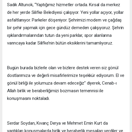
Sadık Altunok, “Yaptığımız hizmetler ortada. Kırsal da merkez
de her yerde Silifke Belediyesi çalışıyor. Yeni yollar açıyor, yollar
asfaltlanıyor. Parkeler döşeniyor. Şehrimizi modern ve çağdaş
bir şehir yapmak için gece gündüz demeden çalışıyoruz. Şehrin
ışıklandırmalarından tutun da yeni parklar, spor alanlarına
varıncaya kadar Silifke’nin bütün eksiklerini tamamlıyoruz.
Bugün burada bizlerle olan ve bizlere destek veren siz gönül
dostlarımıza ve değerli misafirlerimize teşekkür ediyorum. El ve
gönül birliği ile yolumuza devam edeceğiz” diyerek, Cenab-ı
Allah birlik ve beraberliğimizi bozmasın temennisi ile
konuşmasını noktaladı.
Serdar Soydan, Kıvanç Derya ve Mehmet Emin Kurt da
yaptıkları konuşmalarda birlik ve beraberlik mesajları verdiler ve