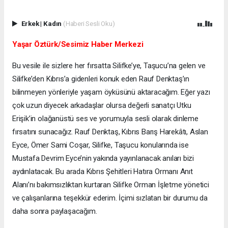
Erkek
|
Kadın
(Haberi Sesli Oku)
Yaşar Öztürk/Sesimiz Haber Merkezi
Bu vesile ile sizlere her fırsatta Silifke’ye, Taşucu’na gelen ve
Silifke’den Kıbrıs’a gidenleri konuk eden Rauf Denktaş’ın
bilinmeyen yönleriyle yaşam öyküsünü aktaracağım. Eğer yazı
çok uzun diyecek arkadaşlar olursa değerli sanatçı Utku
Erişik’in olağanüstü ses ve yorumuyla sesli olarak dinleme
fırsatını sunacağız. Rauf Denktaş, Kıbrıs Barış Harekâtı, Aslan
Eyce, Ömer Sami Coşar, Silifke, Taşucu konularında ise
Mustafa Devrim Eyce’nin yakında yayınlanacak anıları bizi
aydınlatacak. Bu arada Kıbrıs Şehitleri Hatıra Ormanı Anıt
Alanı’nı bakımsızlıktan kurtaran Silifke Orman İşletme yönetici
ve çalışanlarına teşekkür ederim. İçimi sızlatan bir durumu da
daha sonra paylaşacağım.