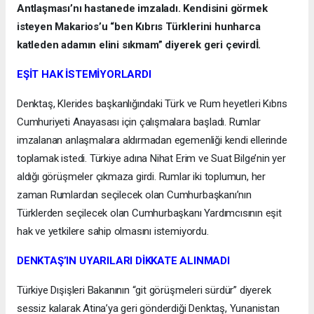
Antlaşması’nı hastanede imzaladı. Kendisini görmek
isteyen Makarios’u “ben Kıbrıs Türklerini hunharca
katleden adamın elini sıkmam” diyerek geri çevirdİ.
EŞİT HAK İSTEMİYORLARDI
Denktaş, Klerides başkanlığındaki Türk ve Rum heyetleri Kıbrıs
Cumhuriyeti Anayasası için çalışmalara başladı. Rumlar
imzalanan anlaşmalara aldırmadan egemenliği kendi ellerinde
toplamak istedi. Türkiye adına Nihat Erim ve Suat Bilge’nin yer
aldığı görüşmeler çıkmaza girdi. Rumlar iki toplumun, her
zaman Rumlardan seçilecek olan Cumhurbaşkanı’nın
Türklerden seçilecek olan Cumhurbaşkanı Yardımcısının eşit
hak ve yetkilere sahip olmasını istemiyordu.
DENKTAŞ’IN UYARILARI DİKKATE ALINMADI
Türkiye Dışişleri Bakanının “git görüşmeleri sürdür” diyerek
sessiz kalarak Atina’ya geri gönderdiği Denktaş, Yunanistan