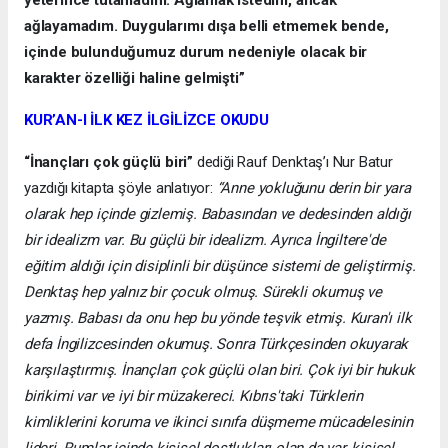
yeterince tutamadım. Ağlamak istedim, ancak
ağlayamadım. Duygularımı dışa belli etmemek bende,
içinde bulunduğumuz durum nedeniyle olacak bir
karakter özelliği haline gelmişti”
KUR’AN-I İLK KEZ İLGİLİZCE OKUDU
“İnançları çok güçlü biri”
dediği Rauf Denktaş’ı Nur Batur
yazdığı kitapta şöyle anlatıyor:
“Anne yokluğunu derin bir yara
olarak hep içinde gizlemiş. Babasından ve dedesinden aldığı
bir idealizm var. Bu güçlü bir idealizm. Ayrıca İngiltere'de
eğitim aldığı için disiplinli bir düşünce sistemi de geliştirmiş.
Denktaş hep yalnız bir çocuk olmuş. Sürekli okumuş ve
yazmış. Babası da onu hep bu yönde teşvik etmiş. Kuran'ı ilk
defa İngilizcesinden okumuş. Sonra Türkçesinden okuyarak
karşılaştırmış. İnançları çok güçlü olan biri. Çok iyi bir hukuk
birikimi var ve iyi bir müzakereci. Kıbrıs'taki Türklerin
kimliklerini koruma ve ikinci sınıfa düşmeme mücadelesinin