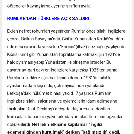
öğrenciler kaynaştırmak yerine sınıfları ayrıldı.
RUMLAR’DAN TÜRKLERE AÇIK SALDIRI
Ekilen nefret tohumları yeşerirken Rumlar önce silahı İngilizlere
çevirdi. Balkan Savaşları'nda, Girit'in Yunanistan Krallığı'na dâhil
edilmesi sırasında yükselen “Enosis”(ilhak) sözcüğü yayılıyordu.
Kıbrıs’ı Girit gibi Yunanistan topraklarına katmak için 1921’de
halk oylaması yapıp Yunanistan ile birleşme istediler. Bu
dayatmayı geri çeviren İngilizlere karşı çıkış 1925’ten sonra
Rumların Türklere açık saldırısına döndü. 1931’de silahlı
ayaklanmada 6 kişi öldü, çok sayıda insan yaralandı.
Lefkoşa’daki hükûmet binası yakıldı. 7 yaşında Rumların
İngilizlere silahlı saldırısına ve eylemcilerin idam edilmesine
tanık olan Rauf Denktaş’ı dehşete düşüren aile dostları,
komşuları, babasının yakın arkadaşları olan Rumların ağzından
dökülenlerdi.
Nefretin etkisine kapılanlar “İngiliz
egemenliğinden kurtulmak” derken “bağımsızlık” değil,