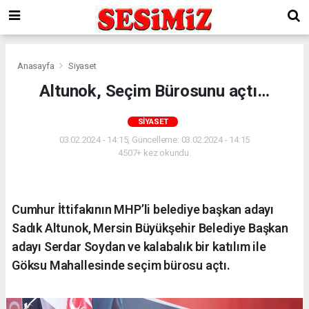
Anasayfa
Siyaset
Altunok, Seçim Bürosunu açtı…
SIYASET
03.02.2024 - 14:15, Güncelleme: 03.02.2024 - 14:15
4507+ kez okundu.
Cumhur İttifakının MHP’li belediye başkan adayı
Sadık Altunok, Mersin Büyükşehir Belediye Başkan
adayı Serdar Soydan ve kalabalık bir katılım ile
Göksu Mahallesinde seçim bürosu açtı.