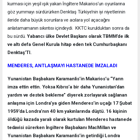
kurması için yeşil ışık yakan İngiltere Makarios’un oyunlarına
göz yummayı sürdürürken Denktaş Türkiye’nin iyi niyetlerinin
ileride daha büyük sorunlara ve acılara yol açacağını
anlatamamanın sıkıntısı içindeydi. KKTC kurulduktan sonra da
bu sürdü.
Yabancı ülke Devlet Başkanı olarak TBMM’de ilk
ve altı defa Genel Kurula hitap eden tek Cumhurbaşkanı
Denktaş’TI.
MENDERES, ANTLAŞMAYI HASTANEDE İMZALADI
Yunanistan Başbakanı Karamanlis’in Makarios’u “Yarın
imza ettin ettin. Yoksa Kıbrıs’a bir daha Yunanistan’dan
yardım ve destek bekleme” diyerek zorlayarak sağlanan
anlaşma için Londra’ya giden Menderes’in uçağı 17 Şubat
1959’da Londra’nın 40 km yakınlarında düştü. 16 kişinin
öldüğü kazada yaralı olarak kurtulan Menderes hastanede
tedavisi sürerken İngiltere Başbakanı MacMillan ve
Yunanistan Başbakanı Karamanlis’in getirdiği Londra