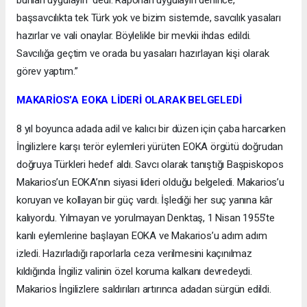
bunları uygulayın” dedi. Raporları uygulayın denince,
başsavcılıkta tek Türk yok ve bizim sistemde, savcılık yasaları
hazırlar ve vali onaylar. Böylelikle bir mevkii ihdas edildi.
Savcılığa geçtim ve orada bu yasaları hazırlayan kişi olarak
görev yaptım.”
MAKARİOS’A EOKA LİDERİ OLARAK BELGELEDİ
8 yıl boyunca adada adil ve kalıcı bir düzen için çaba harcarken
İngilizlere karşı terör eylemleri yürüten EOKA örgütü doğrudan
doğruya Türkleri hedef aldı. Savcı olarak tanıştığı Başpiskopos
Makarios’un EOKA’nın siyasi lideri olduğu belgeledi. Makarios’u
koruyan ve kollayan bir güç vardı. İşlediği her suç yanına kâr
kalıyordu. Yılmayan ve yorulmayan Denktaş, 1 Nisan 1955’te
kanlı eylemlerine başlayan EOKA ve Makarios’u adım adım
izledi. Hazırladığı raporlarla ceza verilmesini kaçınılmaz
kıldığında İngiliz valinin özel koruma kalkanı devredeydi.
Makarios İngilizlere saldırıları artırınca adadan sürgün edildi.