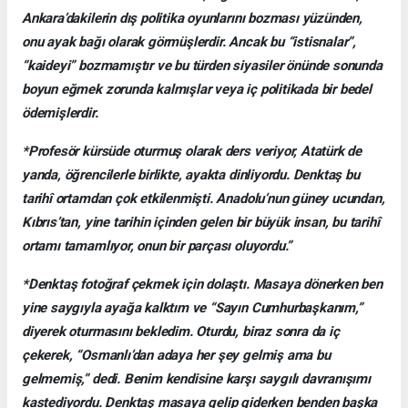
Ankara’dakilerin dış politika oyunlarını bozması yüzünden,
onu ayak bağı olarak görmüşlerdir. Ancak bu “istisnalar”,
“kaideyi” bozmamıştır ve bu türden siyasiler önünde sonunda
boyun eğmek zorunda kalmışlar veya iç politikada bir bedel
ödemişlerdir.
*Profesör kürsüde oturmuş olarak ders veriyor, Atatürk de
yanda, öğrencilerle birlikte, ayakta dinliyordu. Denktaş bu
tarihî ortamdan çok etkilenmişti. Anadolu’nun güney ucundan,
Kıbrıs’tan, yine tarihin içinden gelen bir büyük insan, bu tarihî
ortamı tamamlıyor, onun bir parçası oluyordu.”
*Denktaş fotoğraf çekmek için dolaştı. Masaya dönerken ben
yine saygıyla ayağa kalktım ve “Sayın Cumhurbaşkanım,”
diyerek oturmasını bekledim. Oturdu, biraz sonra da iç
çekerek, “Osmanlı’dan adaya her şey gelmiş ama bu
gelmemiş,” dedi. Benim kendisine karşı saygılı davranışımı
kastediyordu. Denktaş masaya gelip giderken benden başka