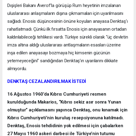
Dışişleri Bakanı Averof’la görüşüp Rum heyetinin imzalanan
uluslararası anlaşmaların dışına çıkmamaları için uyarılmasını
sağladı. Enosis düşüncesinin önüne koyulan anayasa Denktaş’ı
rahatlatmadı. Çünkü ilk fırsatta Enosis için anayasanın ortadan
kaldırılabileceği tehlikesi vardı. Türkiye sürekli olarak “üç devletin
imza altına aldığı uluslararası antlaşmaların esasları üzerine
inşa edilen anayasayı bozmaya hiç kimsenin gücünün
yetemeyeceğini” sandığından Denktaş’ın uyarılarını dikkate
almıyordu.
DENKTAŞ CEZALANDIRILMAK İSTEDİ
16 Ağustos 1960’da Kıbrıs Cumhuriyeti resmen
kurulduğunda Makarios, “Kıbrıs sekiz asır sonra Yunan
olmuştur” açıklamasını yapınca Denktaş, onu kınamak için
Kıbrıs Cumhuriyeti’nin kuruluş resepsiyonuna katılmadı.
Denktaş, Enosis tehdidinin yok edilmesi için çabalarken
27 Mayıs 1960 askeri darbesi ile Türkiye’nin tutumu