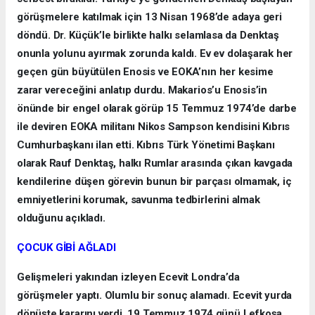
görüşmelere katılmak için 13 Nisan 1968’de adaya geri
döndü. Dr. Küçük’le birlikte halkı selamlasa da Denktaş
onunla yolunu ayırmak zorunda kaldı. Ev ev dolaşarak her
geçen gün büyütülen Enosis ve EOKA’nın her kesime
zarar vereceğini anlatıp durdu. Makarios’u Enosis’in
önünde bir engel olarak görüp 15 Temmuz 1974’de darbe
ile deviren EOKA militanı Nikos Sampson kendisini Kıbrıs
Cumhurbaşkanı ilan etti. Kıbrıs Türk Yönetimi Başkanı
olarak Rauf Denktaş, halkı Rumlar arasında çıkan kavgada
kendilerine düşen görevin bunun bir parçası olmamak, iç
emniyetlerini korumak, savunma tedbirlerini almak
olduğunu açıkladı.
ÇOCUK GİBİ AĞLADI
Gelişmeleri yakından izleyen Ecevit Londra’da
görüşmeler yaptı. Olumlu bir sonuç alamadı. Ecevit yurda
dönüşte kararını verdi. 19 Temmuz 1974 günü Lefkoşa