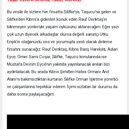
Bu vesile ile sizlere her fırsatta Silifke’ye, Taşucu’na gelen ve
Silifke’den Kıbrıs’a gidenleri konuk eden Rauf Denktaş’ın
bilinmeyen yönleriyle yaşam öyküsünü aktaracağım. Eğer yazı
çok uzun diyecek arkadaşlar olursa değerli sanatçı Utku
Erişik’in olağanüstü ses ve yorumuyla sesli olarak dinleme
fırsatını sunacağız. Rauf Denktaş, Kıbrıs Barış Harekâtı, Aslan
Eyce, Ömer Sami Coşar, Silifke, Taşucu konularında ise
Mustafa Devrim Eyce’nin yakında yayınlanacak anıları bizi
aydınlatacak. Bu arada Kıbrıs Şehitleri Hatıra Ormanı Anıt
Alanı’nı bakımsızlıktan kurtaran Silifke Orman İşletme yönetici
ve çalışanlarına teşekkür ederim. İçimi sızlatan bir durumu da
daha sonra paylaşacağım.