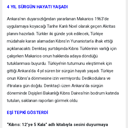
4 YIL SÜRGÜN HAYATI YAŞADI
Ankara’nın duyarsızlığından yararlanan Makarios 1963’de
uygulamaya koyacağı Tarihe Kanlı Noel olarak geçen Akritas
planını hazırladı. Türkler iki günde yok edilecek, Türkiye
müdahale kararı alamadan Kıbrıs’ın Yunanistan’a ilhak ettiği
açıklanacaktı. Denktaş yurtdışında Kıbrıs Türklerinin varlığı için
çalışırken Makarios onun hakkında adaya döndüğü
tutuklanması buyurdu. Türkiye’nin tutumunu eleştirmek için
gittiği Ankara’da 4 yıl süren bir sürgün hayatı yaşadı. Türkiye
onun Kıbrıs’a dönmesine izin vermiyordu. Dedikodulara ve
iftiralara gün doğdu. Denktaş’ı üzen Ankara’da sürgün
döneminde Dışişleri Bakanlığı Kıbrıs Dairesi’nin bodrum katında
tutulan, saklanan raporları görmek oldu.
EŞİ TEPKİ GÖSTERDİ
“Kıbrıs: 12’ye 5 Kala” adlı kitabıyla sesini duyurmaya