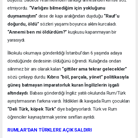
büyüttü. Sadece resimlerinden tanıdığı annesinden kimse söz
etmiyordu.
“Varlığını bilmediğim için yokluğunu
duymamıştım”
dese de kapı aralığından duyduğu
“Rauf’u
doğurdu, öldü”
sözleri yaşamı boyunca aklını kurcaladı.
“Annemi ben mi öldürdüm?”
kuşkusu kapanmayan bir
yarasıydı.
İlkokulu okumaya gönderildiği İstanbul’dan 6 yaşında adaya
döndüğünde dedesinin öldüğünü öğrendi. Kulağında ondan
silinmez bir anı olarak kalan
“gittiler ama tekrar gelecekler”
sözü çınlayıp durdu.
Kıbrıs “böl, parçala, yönet” politikasıyla
güneş batmayan imparatorluk kuran İngilizlerin işgali
altındaydı
. Babası gönderdiği İngiliz yatılı okulunda Rum/Türk
ayrıştırmasının farkına vardı. İtildikleri ilk kavgada Rum çocukları
“Deli Türk, köpek Türk”
diye bağırıyorlardı. Türk ve Rum
öğrenciler kaynaştırmak yerine sınıfları ayrıldı.
RUMLAR’DAN TÜRKLERE AÇIK SALDIRI