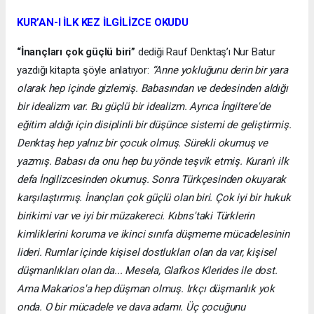
KUR’AN-I İLK KEZ İLGİLİZCE OKUDU
“İnançları çok güçlü biri”
dediği Rauf Denktaş’ı Nur Batur
yazdığı kitapta şöyle anlatıyor:
“Anne yokluğunu derin bir yara
olarak hep içinde gizlemiş. Babasından ve dedesinden aldığı
bir idealizm var. Bu güçlü bir idealizm. Ayrıca İngiltere'de
eğitim aldığı için disiplinli bir düşünce sistemi de geliştirmiş.
Denktaş hep yalnız bir çocuk olmuş. Sürekli okumuş ve
yazmış. Babası da onu hep bu yönde teşvik etmiş. Kuran'ı ilk
defa İngilizcesinden okumuş. Sonra Türkçesinden okuyarak
karşılaştırmış. İnançları çok güçlü olan biri. Çok iyi bir hukuk
birikimi var ve iyi bir müzakereci. Kıbrıs'taki Türklerin
kimliklerini koruma ve ikinci sınıfa düşmeme mücadelesinin
lideri. Rumlar içinde kişisel dostlukları olan da var, kişisel
düşmanlıkları olan da... Mesela, Glafkos Klerides ile dost.
Ama Makarios'a hep düşman olmuş. Irkçı düşmanlık yok
onda. O bir mücadele ve dava adamı. Üç çocuğunu