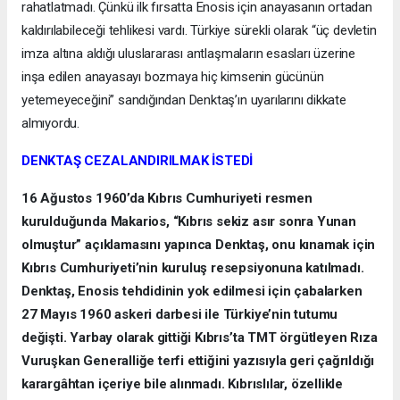
rahatlatmadı. Çünkü ilk fırsatta Enosis için anayasanın ortadan
kaldırılabileceği tehlikesi vardı. Türkiye sürekli olarak “üç devletin
imza altına aldığı uluslararası antlaşmaların esasları üzerine
inşa edilen anayasayı bozmaya hiç kimsenin gücünün
yetemeyeceğini” sandığından Denktaş’ın uyarılarını dikkate
almıyordu.
DENKTAŞ CEZALANDIRILMAK İSTEDİ
16 Ağustos 1960’da Kıbrıs Cumhuriyeti resmen
kurulduğunda Makarios, “Kıbrıs sekiz asır sonra Yunan
olmuştur” açıklamasını yapınca Denktaş, onu kınamak için
Kıbrıs Cumhuriyeti’nin kuruluş resepsiyonuna katılmadı.
Denktaş, Enosis tehdidinin yok edilmesi için çabalarken
27 Mayıs 1960 askeri darbesi ile Türkiye’nin tutumu
değişti. Yarbay olarak gittiği Kıbrıs’ta TMT örgütleyen Rıza
Vuruşkan Generalliğe terfi ettiğini yazısıyla geri çağrıldığı
karargâhtan içeriye bile alınmadı. Kıbrıslılar, özellikle