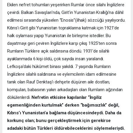
Ekilen nefret tohumları yeşerirken Rumlar önce silahı İngilizlere
çevirdi. Balkan Savaşları'nda, Girit'in Yunanistan Krallığı'na dâhil
edilmesi sırasında yükselen “Enosis”(ilhak) sözcüğü yayılıyordu.
Kıbrıs’ı Girit gibi Yunanistan topraklarına katmak için 1921’de
halk oylaması yapıp Yunanistan ile birleşme istediler. Bu
dayatmayı geri çeviren İngilizlere karşı çıkış 1925’ten sonra
Rumların Türklere açık saldırısına döndü. 1931’de silahlı
ayaklanmada 6 kişi öldü, çok sayıda insan yaralandı.
Lefkoşa’daki hükûmet binası yakıldı. 7 yaşında Rumların
İngilizlere silahlı saldırısına ve eylemcilerin idam edilmesine
tanık olan Rauf Denktaş’ı dehşete düşüren aile dostları,
komşuları, babasının yakın arkadaşları olan Rumların ağzından
dökülenlerdi.
Nefretin etkisine kapılanlar “İngiliz
egemenliğinden kurtulmak” derken “bağımsızlık” değil,
Kıbrıs’ı Yunanistan’a bağlama düşüncesindeydi. Daha da
korkunç olan; bunu gerçekleştirmek için gerekirse
adadaki bütün Türkleri öldürebileceklerini söylemeleriydi.