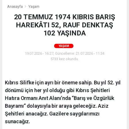
Anasayfa
Yaşam
20 TEMMUZ 1974 KIBRIS BARIŞ
HAREKÂTI 52, RAUF DENKTAŞ
102 YAŞINDA
YAŞAM
19.07.2026 - 16:27, Güncelleme: 21.07.2026 - 11:34
5733 kez okundu.
Kıbrıs Silifke için ayrı bir öneme sahip. Bu yıl 52. yıl
dönümü için her yıl olduğu gibi Kıbrıs Şehitleri
Hatıra Ormanı Anıt Alanı’nda “Barış ve Özgürlük
Bayramı” dolaysıyla bir araya geleceğiz. Aziz
Şehitleri anacağız. Gazilere saygılarımızı
sunacağız.