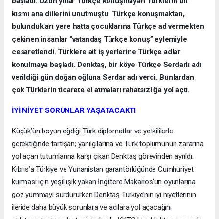
başladı. Uzun yıllar Türkçe konuşmayan Türklerin bir
kısmı ana dillerini unutmuştu. Türkçe konuşmaktan,
bulundukları yere hatta çocuklarına Türkçe ad vermekten
çekinen insanlar “vatandaş Türkçe konuş” eylemiyle
cesaretlendi. Türklere ait iş yerlerine Türkçe adlar
konulmaya başladı. Denktaş, bir köye Türkçe Serdarlı adı
verildiği gün doğan oğluna Serdar adı verdi. Bunlardan
çok Türklerin ticarete el atmaları rahatsızlığa yol açtı.
İYİ NİYET SORUNLAR YAŞATACAKTI
Küçük’ün boyun eğdiği Türk diplomatlar ve yetkililerle
gerektiğinde tartışan; yanılgılarına ve Türk toplumunun zararına
yol açan tutumlarına karşı çıkan Denktaş görevinden ayrıldı.
Kıbrıs’a Türkiye ve Yunanistan garantörlüğünde Cumhuriyet
kurması için yeşil ışık yakan İngiltere Makarios’un oyunlarına
göz yummayı sürdürürken Denktaş Türkiye’nin iyi niyetlerinin
ileride daha büyük sorunlara ve acılara yol açacağını