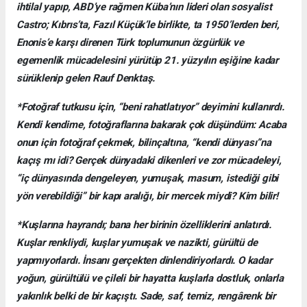
ihtilal yapıp, ABD’ye rağmen Küba’nın lideri olan sosyalist
Castro; Kıbrıs’ta, Fazıl Küçük’le birlikte, ta 1950’lerden beri,
Enonis’e karşı direnen Türk toplumunun özgürlük ve
egemenlik mücadelesini yürütüp 21. yüzyılın eşiğine kadar
sürüklenip gelen Rauf Denktaş.
*Fotoğraf tutkusu için, “beni rahatlatıyor” deyimini kullanırdı.
Kendi kendime, fotoğraflarına bakarak çok düşündüm: Acaba
onun için fotoğraf çekmek, bilinçaltına, “kendi dünyası”na
kaçış mı idi? Gerçek dünyadaki dikenleri ve zor mücadeleyi,
“iç dünyasında dengeleyen, yumuşak, masum, istediği gibi
yön verebildiği” bir kapı aralığı, bir mercek miydi? Kim bilir!
*Kuşlarına hayrandı; bana her birinin özelliklerini anlatırdı.
Kuşlar renkliydi, kuşlar yumuşak ve nazikti, gürültü de
yapmıyorlardı. İnsanı gerçekten dinlendiriyorlardı. O kadar
yoğun, gürültülü ve çileli bir hayatta kuşlarla dostluk, onlarla
yakınlık belki de bir kaçıştı. Sade, saf, temiz, rengârenk bir