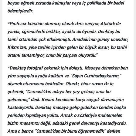
boyun eğmek zorunda kalmışlar veya iç politikada bir bedel
ödemişlerdir.
*Profesör kürsüde oturmuş olarak ders veriyor, Atatürk de
yanda, öğrencilerle birlikte, ayakta dinliyordu. Denktaş bu
tarihî ortamdan çok etkilenmişti. Anadolu’nun güney ucundan,
Kıbrıs’tan, yine tarihin içinden gelen bir büyük insan, bu tarihî
ortamı tamamlıyor, onun bir parçası oluyordu.”
*Denktaş fotoğraf çekmek için dolaştı. Masaya dönerken ben
yine saygıyla ayağa kalktım ve “Sayın Cumhurbaşkanım,”
diyerek oturmasını bekledim. Oturdu, biraz sonra da iç
çekerek, “Osmanlı’dan adaya her şey gelmiş ama bu
gelmemiş,” dedi. Benim kendisine karşı saygılı davranışımı
kastediyordu. Denktaş masaya gelip giderken benden başka
yerinden kıpırdayan yoktu. Ancak o sözleriyle muhtemelen
bizim masamızı değil, adadaki genel davranışı kastediyordu.
Ama o bence “Osmanlı’dan bir bunu öğrenemedik” derken