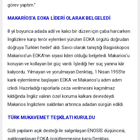
görev yaptım.”
MAKARİOS’A EOKA LİDERİ OLARAK BELGELEDİ
8 yıl boyunca adada adil ve kalıcı bir düzen için çaba harcarken
İngilizlere karşı terör eylemleri yürüten EOKA örgütü doğrudan
doğruya Türkleri hedef aldı. Savcı olarak tanıştığı Başpiskopos
Makarios’un EOKA’nın siyasi lideri olduğu belgeledi. Makarios’u
koruyan ve kollayan bir güç vardı. İşlediği her suç yanına kâr
kalıyordu. Yılmayan ve yorulmayan Denktaş, 1 Nisan 1955’te
kanlı eylemlerine başlayan EOKA ve Makarios’u adım adım
izledi. Hazırladığı raporlarla ceza verilmesini kaçınılmaz
kıldığında İngiliz valinin özel koruma kalkanı devredeydi.
Makarios İngilizlere saldırıları artırınca adadan sürgün edildi.
TÜRK MUKAVEMET TEŞKİLATI KURULDU
Gizli yapıların açık desteği ile salgınlaşan ENOSİS düşüncesi,
saldırganlaşan EOKA örgütlenmesine karşı Denktaş,