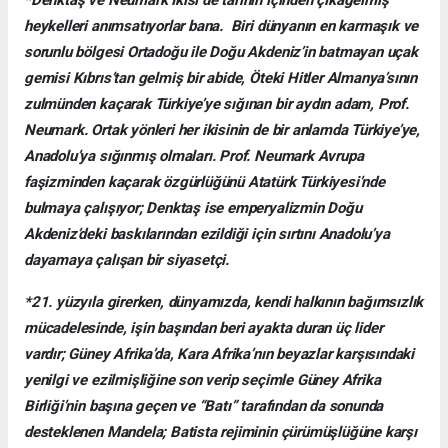
*Denktaş ve Neumark İkisi de tarihin içinden çıkagelmiş
heykelleri anımsatıyorlar bana. Biri dünyanın en karmaşık ve
sorunlu bölgesi Ortadoğu ile Doğu Akdeniz’in batmayan uçak
gemisi Kıbrıs’tan gelmiş bir abide, Öteki Hitler Almanya’sının
zulmünden kaçarak Türkiye’ye sığınan bir aydın adam, Prof.
Neumark. Ortak yönleri her ikisinin de bir anlamda Türkiye’ye,
Anadolu’ya sığınmış olmaları. Prof. Neumark Avrupa
faşizminden kaçarak özgürlüğünü Atatürk Türkiyesi’nde
bulmaya çalışıyor; Denktaş ise emperyalizmin Doğu
Akdeniz’deki baskılarından ezildiği için sırtını Anadolu’ya
dayamaya çalışan bir siyasetçi.
*21. yüzyıla girerken, dünyamızda, kendi halkının bağımsızlık
mücadelesinde, işin başından beri ayakta duran üç lider
vardır; Güney Afrika’da, Kara Afrika’nın beyazlar karşısındaki
yenilgi ve ezilmişliğine son verip seçimle Güney Afrika
Birliği’nin başına geçen ve “Batı” tarafından da sonunda
desteklenen Mandela; Batista rejiminin çürümüşlüğüne karşı