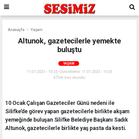
Anasayfa
Yaşam
Altunok, gazetecilerle yemekte
buluştu
YAŞAM
11.01.2023 - 10:33, Güncelleme: 11.01.2023 - 10:33
4754+ kez okundu.
10 Ocak Çalışan Gazeteciler Günü nedeni ile
Silifke’de görev yapan gazetecilerle birlikte akşam
yemeğinde buluşan Silifke Belediye Başkanı Sadık
Altunok, gazetecilerle birlikte yaş pasta da kesti.