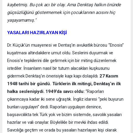
kaybetmiş. Bu çok acı bir olay. Ama Denktaş halkın önünde
güçsüzlüğünü göstermemek için çocuklarının acısını hiç
yaşayamamış."
YASALARI HAZIRLAYAN KİŞİ
Dr. Küçük’ün muayenesi ve Dentaş’ın avukatlık bürosu “Enosis”
kuşatması altındakilere umut oldu. Seslerini duyurmak ve
Enosis’e tepkilerini dile getirmek için bir miting düzenlemek
istediler. İnsanların nasıl bir tutum alacakları kuşkusunu
gidermek Denktaş’ın önerisiyle kapı kapı dolaşıldı.
27 Kasım
1948 tarihi bir gündü. Türklerin ilk mitingi, Denktaş’ın ilk
halka seslenişiydi. 1949’da savcı oldu:
“Raporları
çıkarıncaya kadar iki sene uğraştık. İngiliz idaresi “peki buyurun
bunları uygulayın” dedi. Raporları uygulayın denince,
başsavcılıkta tek Türk yok ve bizim sistemde, savcılık yasaları
hazırlar ve vali onaylar. Böylelikle bir mevkii ihdas edildi.
Savcılığa geçtim ve orada bu yasaları hazırlayan kişi olarak