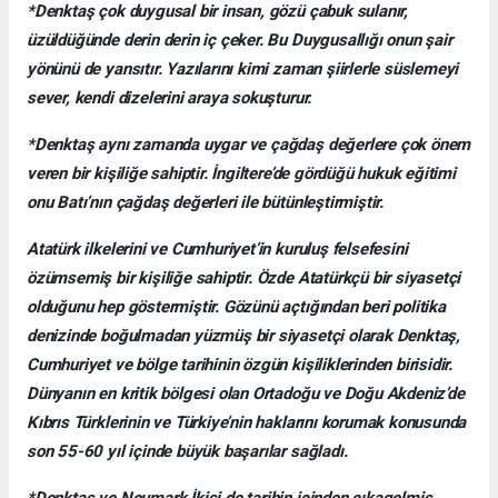
*Denktaş çok duygusal bir insan, gözü çabuk sulanır,
üzüldüğünde derin derin iç çeker. Bu Duygusallığı onun şair
yönünü de yansıtır. Yazılarını kimi zaman şiirlerle süslemeyi
sever, kendi dizelerini araya sokuşturur.
*Denktaş aynı zamanda uygar ve çağdaş değerlere çok önem
veren bir kişiliğe sahiptir. İngiltere’de gördüğü hukuk eğitimi
onu Batı’nın çağdaş değerleri ile bütünleştirmiştir.
Atatürk ilkelerini ve Cumhuriyet’in kuruluş felsefesini
özümsemiş bir kişiliğe sahiptir. Özde Atatürkçü bir siyasetçi
olduğunu hep göstermiştir. Gözünü açtığından beri politika
denizinde boğulmadan yüzmüş bir siyasetçi olarak Denktaş,
Cumhuriyet ve bölge tarihinin özgün kişiliklerinden birisidir.
Dünyanın en kritik bölgesi olan Ortadoğu ve Doğu Akdeniz’de
Kıbrıs Türklerinin ve Türkiye’nin haklarını korumak konusunda
son 55-60 yıl içinde büyük başarılar sağladı.