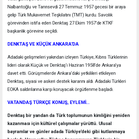
Nalbantoğlu ve Tanrısevdi 27 Temmuz 1957 gecesi bir araya
gelip Türk Mukavemet Teşkilatını (TMT) kurdu. Savcılık
görevinden istifa eden Denktaş 27 Ekim 1957’de KTKF
başkanlık görevine seçildi.
DENKTAŞ VE KÜÇÜK ANKARA’DA
Adadaki gelişmeleri yakından izleyen Türkiye, Kıbrıs Türklerinin
lideri olarak Küçük ve Denktaş’ı Haziran 1958’de Ankara’ya
davet etti. Görüşmelerde Ankara’daki yetkilileri etkileyen
Denktaş, siyasi ve askeri destek kararını aldı. Adadaki Türkleri
EOKA saldırılarına karşı koruyacak örgütlenme başladı.
VATANDAŞ TÜRKÇE KONUŞ, EYLEMİ…
Denktaş bir yandan da Türk toplumunun kimliğini yeniden
kazanması için kültürel çalışmalar yürüttü. Ulusal
bayramlar ve günler adada Türkiye’deki gibi kutlanmaya