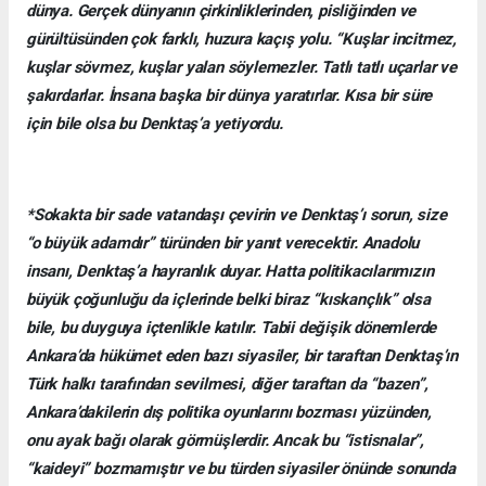
dünya. Gerçek dünyanın çirkinliklerinden, pisliğinden ve
gürültüsünden çok farklı, huzura kaçış yolu. “Kuşlar incitmez,
kuşlar sövmez, kuşlar yalan söylemezler. Tatlı tatlı uçarlar ve
şakırdarlar. İnsana başka bir dünya yaratırlar. Kısa bir süre
için bile olsa bu Denktaş’a yetiyordu.
*Sokakta bir sade vatandaşı çevirin ve Denktaş’ı sorun, size
“o büyük adamdır” türünden bir yanıt verecektir. Anadolu
insanı, Denktaş’a hayranlık duyar. Hatta politikacılarımızın
büyük çoğunluğu da içlerinde belki biraz “kıskançlık” olsa
bile, bu duyguya içtenlikle katılır. Tabii değişik dönemlerde
Ankara’da hükümet eden bazı siyasiler, bir taraftan Denktaş’ın
Türk halkı tarafından sevilmesi, diğer taraftan da “bazen”,
Ankara’dakilerin dış politika oyunlarını bozması yüzünden,
onu ayak bağı olarak görmüşlerdir. Ancak bu “istisnalar”,
“kaideyi” bozmamıştır ve bu türden siyasiler önünde sonunda