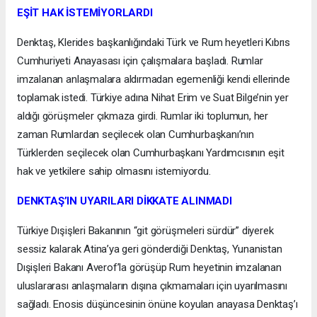
EŞİT HAK İSTEMİYORLARDI
Denktaş, Klerides başkanlığındaki Türk ve Rum heyetleri Kıbrıs
Cumhuriyeti Anayasası için çalışmalara başladı. Rumlar
imzalanan anlaşmalara aldırmadan egemenliği kendi ellerinde
toplamak istedi. Türkiye adına Nihat Erim ve Suat Bilge’nin yer
aldığı görüşmeler çıkmaza girdi. Rumlar iki toplumun, her
zaman Rumlardan seçilecek olan Cumhurbaşkanı’nın
Türklerden seçilecek olan Cumhurbaşkanı Yardımcısının eşit
hak ve yetkilere sahip olmasını istemiyordu.
DENKTAŞ’IN UYARILARI DİKKATE ALINMADI
Türkiye Dışişleri Bakanının “git görüşmeleri sürdür” diyerek
sessiz kalarak Atina’ya geri gönderdiği Denktaş, Yunanistan
Dışişleri Bakanı Averof’la görüşüp Rum heyetinin imzalanan
uluslararası anlaşmaların dışına çıkmamaları için uyarılmasını
sağladı. Enosis düşüncesinin önüne koyulan anayasa Denktaş’ı