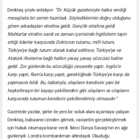
Denktaş şöyle anlatıyor:
“Dr. Küçük gazetesiyle halka verdiği
mesajlarla bir zemin hazırladı. Söylediklerinin doğru olduğunu
gören arkadaşları etrafına geldi. Gençlik etrafına geldi.
Muhtarlar etrafını sardı ve zaman içerisinde İngilizlerin tayin
ettiği liderler karşısında Doktorun tutumu, milli tutum,
Türkiye’ye bağlı tutum olarak kabul edilince, Türkiye’ye ve
Atatürk ilkelerine bağlı halkın yavaş yavaş sözcüsü haline
geldi. Zor günlerde bu sözcülüğü cesaretle yaptı. İngiliz’e
karşı yaptı, Rum’a karşı yaptı, gerektiğinde Türkiye’ye karşı da
yapmasını bildi. Bu, tabiatıyla, olayların kendisini yani bir
heykeltıraşın bir kayayı şekillendirir gibi olayların ve olayların
karşısında tutumun kendisini şekillendirmiş olmasıdır.”
Gazetede yazılar, şiirler ile yeni bir soluk alanı açamaya çalışan
Denktaş, babasının izinden gitmek, vasiyetini gerçekleştirmek
için hukuk okumaya karar verdi. İkinci Dünya Savaşı’nın en ağır
günleriydi. Londra bombardıman altındaydı. Okuduğu