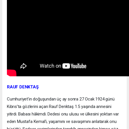
RAUF DENKTAŞ
Cumhuriyet’in doğuşundan üç ay sonra 27 Ocak 1924 günü
Kıbrıs’ta gözlerini açan Rauf Denktaş 1.5 yaşında annesini
yitirdi. Babası hâkimdi. Dedesi onu ulusu ve ülkesini yoktan var
eden Mustafa Kemal’i, yaşamını ve savaşımını anlatarak onu