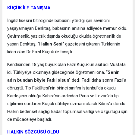
KÜÇÜK İLE TANIŞMA
İngiliz lisesini bitirdiğinde babasını yitirdiği için sevincini
yaşayamayan Denktaş, babasının anısına adliyede memur oldu.
Çevirmenlik, yazıcılık dışında okuduğu okulda öğretmenlik de
yapan Denktaş;
“Halkın Sesi”
gazetesini çıkaran Türklerinin
lideri olan Dr. Fazıl Küçük ile tanıştı.
Kendisinden 18 yaş büyük olan Fazıl Küçük’ün asıl adı Mustafa
idi. Türkiye’ye okumaya gideceğinde öğretmeni ona,
“Senin
adın bundan böyle Fadıl olsun”
dedi. Fadıl daha sonra Fazıl‘a
dönüştü. Tıp Fakültesi’nin birinci sınıfını İstanbul’da okudu.
Kardeşinin olduğu Kahire’nin ardından Paris ve Lozan’da tıp
eğitimini sürdüren Küçük dâhiliye uzmanı olarak Kıbrıs’a döndü.
Halkın bedensel sağlığı kadar toplumsal varlığı ve özgürlüğü için
de mücadeleye başladı.
HALKIN SÖZCÜSÜ OLDU