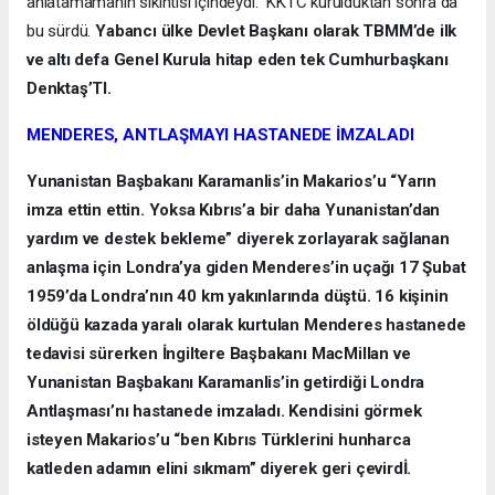
anlatamamanın sıkıntısı içindeydi. KKTC kurulduktan sonra da
bu sürdü.
Yabancı ülke Devlet Başkanı olarak TBMM’de ilk
ve altı defa Genel Kurula hitap eden tek Cumhurbaşkanı
Denktaş’TI.
MENDERES, ANTLAŞMAYI HASTANEDE İMZALADI
Yunanistan Başbakanı Karamanlis’in Makarios’u “Yarın
imza ettin ettin. Yoksa Kıbrıs’a bir daha Yunanistan’dan
yardım ve destek bekleme” diyerek zorlayarak sağlanan
anlaşma için Londra’ya giden Menderes’in uçağı 17 Şubat
1959’da Londra’nın 40 km yakınlarında düştü. 16 kişinin
öldüğü kazada yaralı olarak kurtulan Menderes hastanede
tedavisi sürerken İngiltere Başbakanı MacMillan ve
Yunanistan Başbakanı Karamanlis’in getirdiği Londra
Antlaşması’nı hastanede imzaladı. Kendisini görmek
isteyen Makarios’u “ben Kıbrıs Türklerini hunharca
katleden adamın elini sıkmam” diyerek geri çevirdİ.