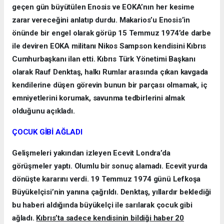
geçen gün büyütülen Enosis ve EOKA’nın her kesime
zarar vereceğini anlatıp durdu. Makarios’u Enosis’in
önünde bir engel olarak görüp 15 Temmuz 1974’de darbe
ile deviren EOKA militanı Nikos Sampson kendisini Kıbrıs
Cumhurbaşkanı ilan etti. Kıbrıs Türk Yönetimi Başkanı
olarak Rauf Denktaş, halkı Rumlar arasında çıkan kavgada
kendilerine düşen görevin bunun bir parçası olmamak, iç
emniyetlerini korumak, savunma tedbirlerini almak
olduğunu açıkladı.
ÇOCUK GİBİ AĞLADI
Gelişmeleri yakından izleyen Ecevit Londra’da
görüşmeler yaptı. Olumlu bir sonuç alamadı. Ecevit yurda
dönüşte kararını verdi. 19 Temmuz 1974 günü Lefkoşa
Büyükelçisi’nin yanına çağrıldı. Denktaş, yıllardır beklediği
bu haberi aldığında büyükelçi ile sarılarak çocuk gibi
ağladı.
Kıbrıs’ta sadece kendisinin bildiği haber 20