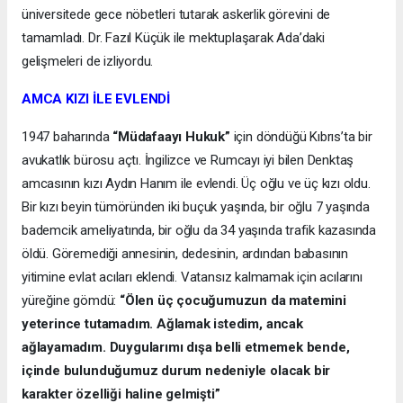
üniversitede gece nöbetleri tutarak askerlik görevini de
tamamladı. Dr. Fazıl Küçük ile mektuplaşarak Ada’daki
gelişmeleri de izliyordu.
AMCA KIZI İLE EVLENDİ
1947 baharında
“Müdafaayı Hukuk”
için döndüğü Kıbrıs’ta bir
avukatlık bürosu açtı. İngilizce ve Rumcayı iyi bilen Denktaş
amcasının kızı Aydın Hanım ile evlendi. Üç oğlu ve üç kızı oldu.
Bir kızı beyin tümöründen iki buçuk yaşında, bir oğlu 7 yaşında
bademcik ameliyatında, bir oğlu da 34 yaşında trafik kazasında
öldü. Göremediği annesinin, dedesinin, ardından babasının
yitimine evlat acıları eklendi. Vatansız kalmamak için acılarını
yüreğine gömdü:
“Ölen üç çocuğumuzun da matemini
yeterince tutamadım. Ağlamak istedim, ancak
ağlayamadım. Duygularımı dışa belli etmemek bende,
içinde bulunduğumuz durum nedeniyle olacak bir
karakter özelliği haline gelmişti”