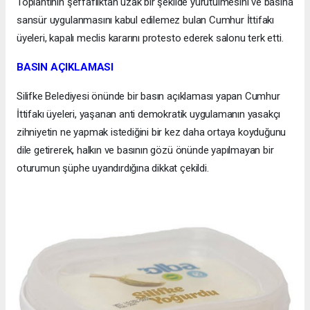
Toplantının şeffaflıktan uzak bir şekilde yürütülmesini ve basına
sansür uygulanmasını kabul edilemez bulan Cumhur İttifakı
üyeleri, kapalı meclis kararını protesto ederek salonu terk etti.
BASIN AÇIKLAMASI
Silifke Belediyesi önünde bir basın açıklaması yapan Cumhur
İttifakı üyeleri, yaşanan anti demokratik uygulamanın yasakçı
zihniyetin ne yapmak istediğini bir kez daha ortaya koyduğunu
dile getirerek, halkın ve basının gözü önünde yapılmayan bir
oturumun şüphe uyandırdığına dikkat çekildi.