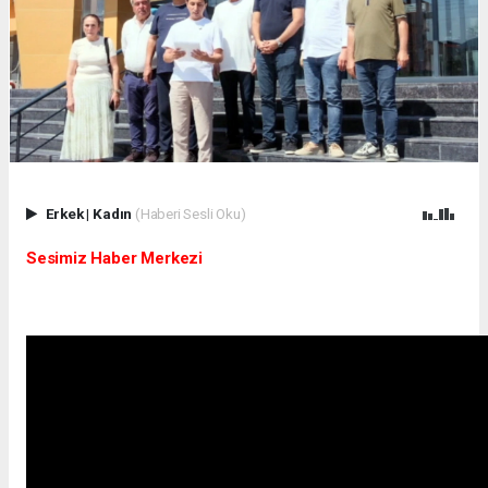
Erkek
|
Kadın
(Haberi Sesli Oku)
Sesimiz Haber Merkezi