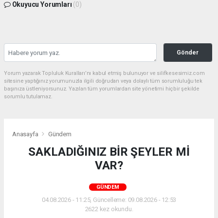
Okuyucu Yorumları
(0)
Gönder
Yorum yazarak Topluluk Kuralları’nı kabul etmiş bulunuyor ve silifkesesimiz.com
sitesine yaptığınız yorumunuzla ilgili doğrudan veya dolaylı tüm sorumluluğu tek
başınıza üstleniyorsunuz. Yazılan tüm yorumlardan site yönetimi hiçbir şekilde
sorumlu tutulamaz.
Anasayfa
Gündem
SAKLADIĞINIZ BİR ŞEYLER Mİ
VAR?
GÜNDEM
04.08.2026 - 11:25, Güncelleme: 09.08.2026 - 12:53
2622 kez okundu.