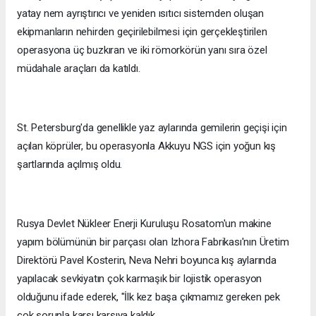
yatay nem ayrıştırıcı ve yeniden ısıtıcı sistemden oluşan
ekipmanların nehirden geçirilebilmesi için gerçekleştirilen
operasyona üç buzkıran ve iki römorkörün yanı sıra özel
müdahale araçları da katıldı.
St. Petersburg'da genellikle yaz aylarında gemilerin geçişi için
açılan köprüler, bu operasyonla Akkuyu NGS için yoğun kış
şartlarında açılmış oldu.
Rusya Devlet Nükleer Enerji Kuruluşu Rosatom'un makine
yapım bölümünün bir parçası olan Izhora Fabrikası'nın Üretim
Direktörü Pavel Kosterin, Neva Nehri boyunca kış aylarında
yapılacak sevkiyatın çok karmaşık bir lojistik operasyon
olduğunu ifade ederek, "İlk kez başa çıkmamız gereken pek
çok sorunla karşı karşıya kaldık.