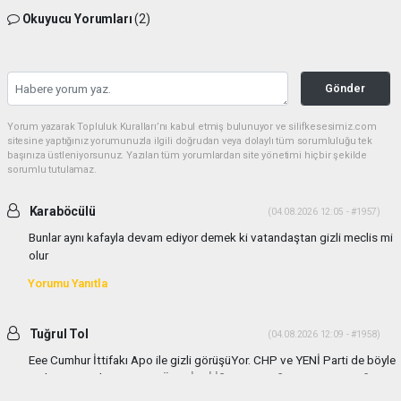
Okuyucu Yorumları
(2)
Gönder
Yorum yazarak Topluluk Kuralları’nı kabul etmiş bulunuyor ve silifkesesimiz.com
sitesine yaptığınız yorumunuzla ilgili doğrudan veya dolaylı tüm sorumluluğu tek
başınıza üstleniyorsunuz. Yazılan tüm yorumlardan site yönetimi hiçbir şekilde
sorumlu tutulamaz.
Karaböcülü
(04.08.2026 12:05 - #1957)
Bunlar aynı kafayla devam ediyor demek ki vatandaştan gizli meclis mi
olur
Yorumu Yanıtla
Tuğrul Tol
(04.08.2026 12:09 - #1958)
Eee Cumhur İttifakı Apo ile gizli görüşüYor. CHP ve YENİ Parti de böyle
gizli görüşmeler yapıyor TÜM GİZLİ İŞLERE KARŞIYIM VATANDAŞIN
HABER ALMASI ve BASIN ENGELENEMEZ