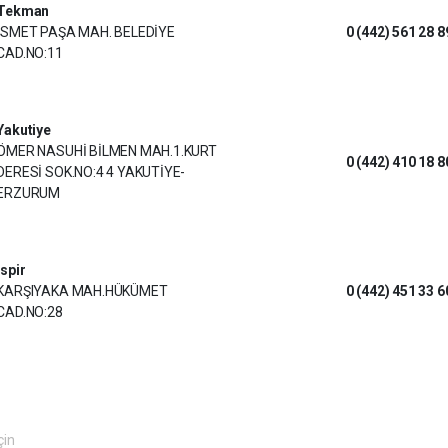
Tekman
İSMET PAŞA MAH. BELEDİYE
0 (442) 561 28 8
CAD.NO:11
Yakutiye
ÖMER NASUHİ BİLMEN MAH.1.KURT
0 (442) 410 18 8
DERESİ SOK.NO:4 4 YAKUTİYE-
ERZURUM
İspir
KARŞIYAKA MAH.HÜKÜMET
0 (442) 451 33 6
CAD.NO:28
çin