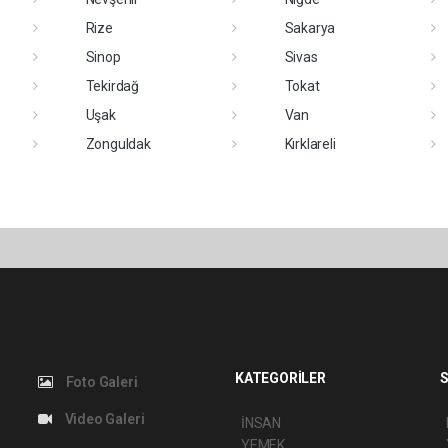
Rize
Sakarya
Sinop
Sivas
Tekirdağ
Tokat
Uşak
Van
Zonguldak
Kırklareli
KATEGORİLER
S
Foto Galeri
Video Galeri
İNSAN
YEMEK