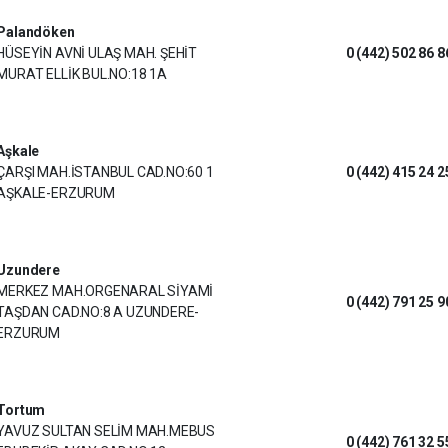
Palandöken
HÜSEYİN AVNİ ULAŞ MAH. ŞEHİT
0 (442) 502 86 8
MURAT ELLİK BUL.NO:18 1A
Aşkale
ÇARŞI MAH.İSTANBUL CAD.NO:60 1
0 (442) 415 24 2
AŞKALE-ERZURUM
Uzundere
MERKEZ MAH.ORGENARAL SİYAMİ
0 (442) 791 25 9
TAŞDAN CAD.NO:8 A UZUNDERE-
ERZURUM
Tortum
YAVUZ SULTAN SELİM MAH.MEBUS
0 (442) 761 32 5