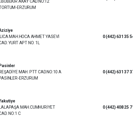
EBUBEKİR AKAY CAD.NO:12
TORTUM-ERZURUM
Aziziye
ILICA MAH.HOCA AHMET YASEVİ
0 (442) 631 35 5
CAD. YURT APT NO: 1L
Pasinler
REŞADİYE MAH. PTT CAD.NO:10 A
0 (442) 631 37 3
PASİNLER-ERZURUM
Yakutiye
LALAPAŞA MAH.CUMHURİYET
0 (442) 408 25 7
CAD. NO:1 C