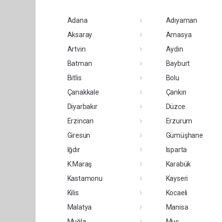
Adana
Adıyaman
Aksaray
Amasya
Artvin
Aydın
Batman
Bayburt
Bitlis
Bolu
Çanakkale
Çankırı
Diyarbakır
Düzce
Erzincan
Erzurum
Giresun
Gümüşhane
Iğdır
Isparta
K.Maraş
Karabük
Kastamonu
Kayseri
Kilis
Kocaeli
Malatya
Manisa
Muğla
Muş