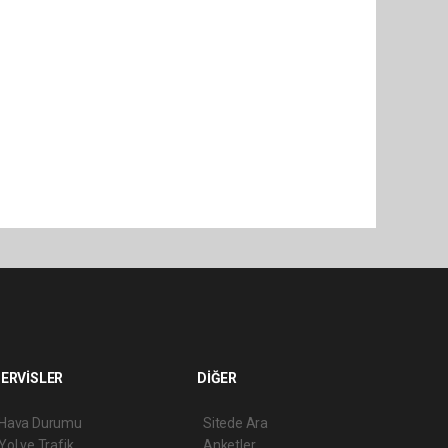
ERVİSLER
DİĞER
Hava Durumu
Sitede Ara
Yol ve Trafik
Anketler