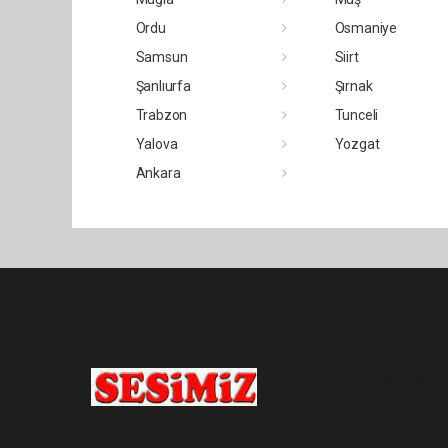
Ordu
Osmaniye
Samsun
Siirt
Şanlıurfa
Şırnak
Trabzon
Tunceli
Yalova
Yozgat
Ankara
Pro-0.120