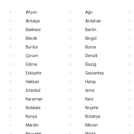
Afyon
Ağrı
Antalya
Ardahan
Balıkesir
Bartın
Bilecik
Bingöl
Burdur
Bursa
Çorum
Denizli
Edirne
Elazığ
Eskişehir
Gaziantep
Hakkari
Hatay
İstanbul
İzmir
Karaman
Kars
Kırıkkale
Kırşehir
Konya
Kütahya
Mardin
Mersin
Nevşehir
Niğde