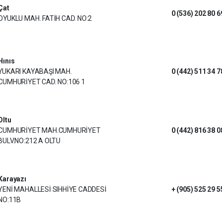
Çat
0 (536) 202 80 6
OYUKLU MAH. FATİH CAD. NO:2
Hınıs
YUKARI KAYABAŞI MAH.
0 (442) 511 34 7
CUMHURİYET CAD. NO:106 1
Oltu
CUMHURİYET MAH.CUMHURİYET
0 (442) 816 38 0
BULV.NO:212 A OLTU
Karayazı
YENİ MAHALLESİ SIHHİYE CADDESİ
+ (905) 525 29 5
NO:11B