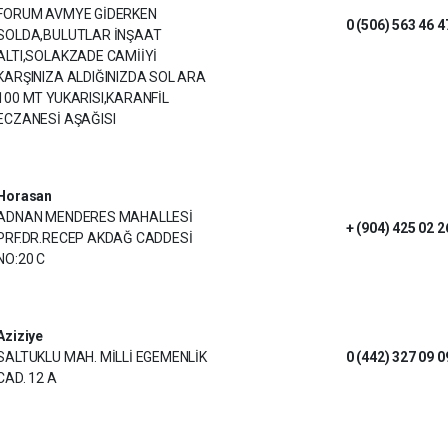
FORUM AVMYE GİDERKEN
0 (506) 563 46 4
SOLDA,BULUTLAR İNŞAAT
ALTI,SOLAKZADE CAMİİYİ
KARŞINIZA ALDIĞINIZDA SOL ARA
100 MT YUKARISI,KARANFİL
ECZANESİ AŞAĞISI
Horasan
ADNAN MENDERES MAHALLESİ
+ (904) 425 02 2
PRF.DR.RECEP AKDAĞ CADDESİ
NO:20 C
Aziziye
SALTUKLU MAH. MİLLİ EGEMENLİK
0 (442) 327 09 0
CAD. 12 A