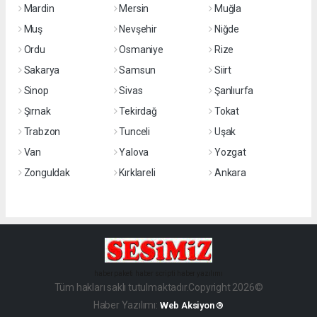
Mardin
Mersin
Muğla
Muş
Nevşehir
Niğde
Ordu
Osmaniye
Rize
Sakarya
Samsun
Siirt
Sinop
Sivas
Şanlıurfa
Şırnak
Tekirdağ
Tokat
Trabzon
Tunceli
Uşak
Van
Yalova
Yozgat
Zonguldak
Kırklareli
Ankara
haber paketi
haber scripti
haber yazılımı
Tüm hakları saklı tutulmaktadır.Copyright 2026©
Haber Yazılımı:
Web Aksiyon ®