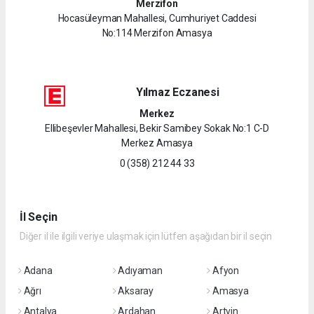
Merzifon
Hocasüleyman Mahallesi, Cumhuriyet Caddesi
No:114 Merzifon Amasya
Yılmaz Eczanesi
Merkez
Ellibeşevler Mahallesi, Bekir Samibey Sokak No:1 C-D
Merkez Amasya
0 (358) 212 44 33
İl Seçin
Diğer il ile ilgili veriye ulaşmak için lütfen aşağıdan bir il seçin
Adana
Adıyaman
Afyon
Ağrı
Aksaray
Amasya
Antalya
Ardahan
Artvin