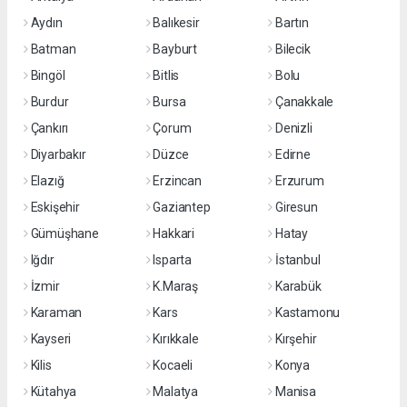
Aydın
Balıkesir
Bartın
Batman
Bayburt
Bilecik
Bingöl
Bitlis
Bolu
Burdur
Bursa
Çanakkale
Çankırı
Çorum
Denizli
Diyarbakır
Düzce
Edirne
Elazığ
Erzincan
Erzurum
Eskişehir
Gaziantep
Giresun
Gümüşhane
Hakkari
Hatay
Iğdır
Isparta
İstanbul
İzmir
K.Maraş
Karabük
Karaman
Kars
Kastamonu
Kayseri
Kırıkkale
Kırşehir
Kilis
Kocaeli
Konya
Kütahya
Malatya
Manisa