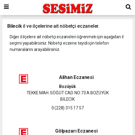
Bilecik
il ve ilçelerine ait nöbetçi eczaneler.
Diğer il ilçelere ait nöbetçi eczaneleri öğrenmek için aşağıdan il
seçimi yapabilirsiniz. Nöbetçi eczene teyidi için telefon
numaralarını arayabilirsiniz.
Alihan Eczanesi
Bozüyük
TEKKE MAH. SÖĞÜT CAD. NO:73 A BOZÜYÜK
BİLECİK
0 (228) 315 17 57
Gölpazarı Eczanesi