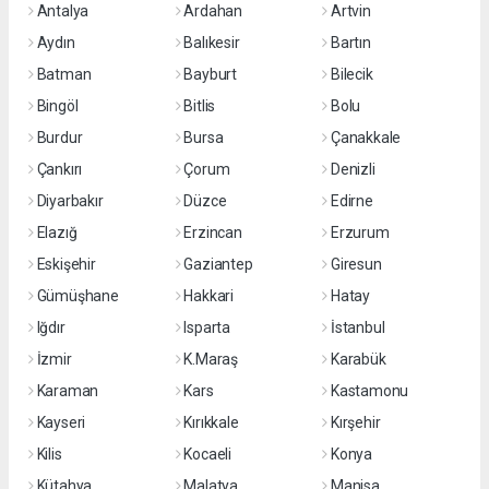
Antalya
Ardahan
Artvin
Aydın
Balıkesir
Bartın
Batman
Bayburt
Bilecik
Bingöl
Bitlis
Bolu
Burdur
Bursa
Çanakkale
Çankırı
Çorum
Denizli
Diyarbakır
Düzce
Edirne
Elazığ
Erzincan
Erzurum
Eskişehir
Gaziantep
Giresun
Gümüşhane
Hakkari
Hatay
Iğdır
Isparta
İstanbul
İzmir
K.Maraş
Karabük
Karaman
Kars
Kastamonu
Kayseri
Kırıkkale
Kırşehir
Kilis
Kocaeli
Konya
Kütahya
Malatya
Manisa