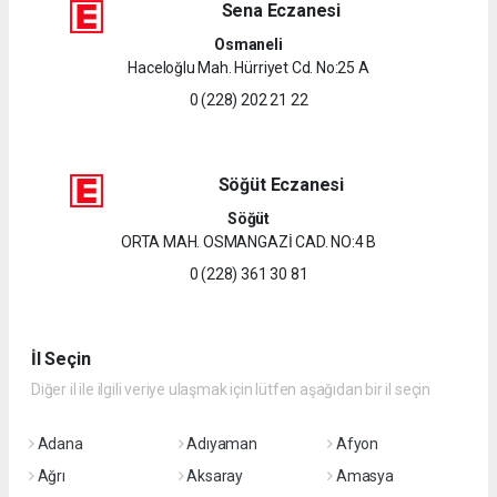
Sena Eczanesi
Osmaneli
Haceloğlu Mah. Hürriyet Cd. No:25 A
0 (228) 202 21 22
Söğüt Eczanesi
Söğüt
ORTA MAH. OSMANGAZİ CAD. NO:4 B
0 (228) 361 30 81
İl Seçin
Diğer il ile ilgili veriye ulaşmak için lütfen aşağıdan bir il seçin
Adana
Adıyaman
Afyon
Ağrı
Aksaray
Amasya