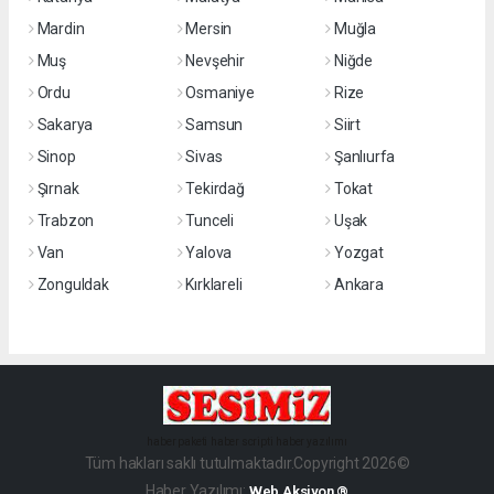
Mardin
Mersin
Muğla
Muş
Nevşehir
Niğde
Ordu
Osmaniye
Rize
Sakarya
Samsun
Siirt
Sinop
Sivas
Şanlıurfa
Şırnak
Tekirdağ
Tokat
Trabzon
Tunceli
Uşak
Van
Yalova
Yozgat
Zonguldak
Kırklareli
Ankara
haber paketi
haber scripti
haber yazılımı
Tüm hakları saklı tutulmaktadır.Copyright 2026©
Haber Yazılımı:
Web Aksiyon ®