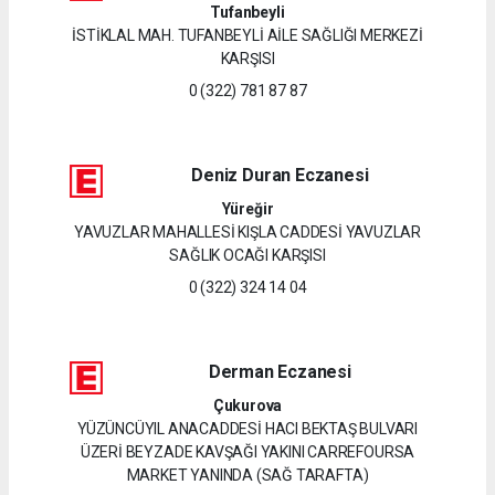
Tufanbeyli
İSTİKLAL MAH. TUFANBEYLİ AİLE SAĞLIĞI MERKEZİ
KARŞISI
0 (322) 781 87 87
Deniz Duran Eczanesi
Yüreğir
YAVUZLAR MAHALLESİ KIŞLA CADDESİ YAVUZLAR
SAĞLIK OCAĞI KARŞISI
0 (322) 324 14 04
Derman Eczanesi
Çukurova
YÜZÜNCÜYIL ANACADDESİ HACI BEKTAŞ BULVARI
ÜZERİ BEYZADE KAVŞAĞI YAKINI CARREFOURSA
MARKET YANINDA (SAĞ TARAFTA)