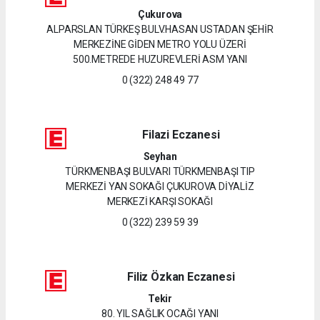
Çukurova
ALPARSLAN TÜRKEŞ BULV.HASAN USTADAN ŞEHİR
MERKEZİNE GİDEN METRO YOLU ÜZERİ
500.METREDE HUZUREVLERİ ASM YANI
0 (322) 248 49 77
Filazi Eczanesi
Seyhan
TÜRKMENBAŞI BULVARI TÜRKMENBAŞI TIP
MERKEZİ YAN SOKAĞI ÇUKUROVA DİYALİZ
MERKEZİ KARŞI SOKAĞI
0 (322) 239 59 39
Filiz Özkan Eczanesi
Tekir
80. YIL SAĞLIK OCAĞI YANI