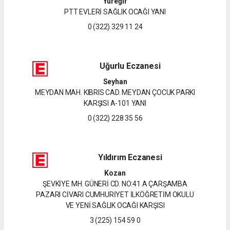
Yüreğir
PTT EVLERİ SAĞLIK OCAĞI YANI
0 (322) 329 11 24
Uğurlu Eczanesi
Seyhan
MEYDAN MAH. KIBRIS CAD. MEYDAN ÇOCUK PARKI
KARŞISI A-101 YANI
0 (322) 228 35 56
Yıldırım Eczanesi
Kozan
ŞEVKİYE MH. GÜNERİ CD. NO:41 A ÇARŞAMBA
PAZARI CİVARI CUMHURİYET İLKÖĞRETİM OKULU
VE YENİ SAĞLIK OCAĞI KARŞISI
3 (225) 154 59 0