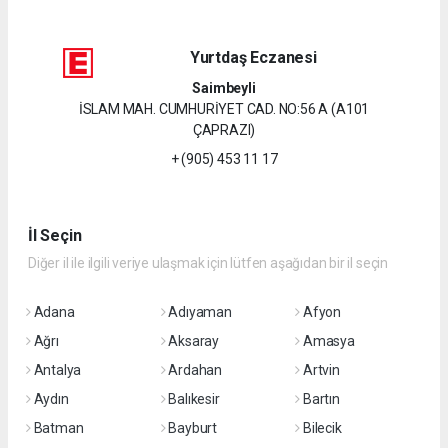
Yurtdaş Eczanesi
Saimbeyli
İSLAM MAH. CUMHURİYET CAD. NO:56 A (A101
ÇAPRAZI)
+ (905) 453 11 17
İl Seçin
Diğer il ile ilgili veriye ulaşmak için lütfen aşağıdan bir il seçin
Adana
Adıyaman
Afyon
Ağrı
Aksaray
Amasya
Antalya
Ardahan
Artvin
Aydın
Balıkesir
Bartın
Batman
Bayburt
Bilecik