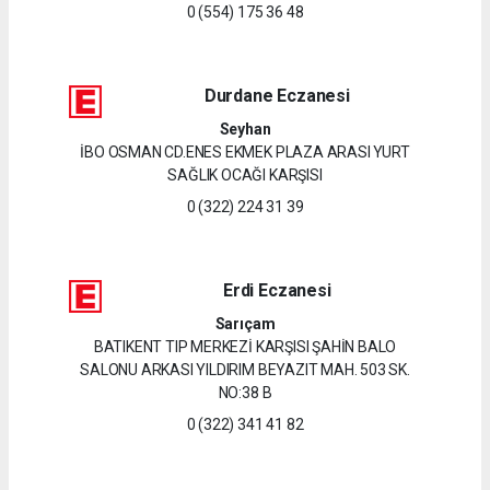
0 (554) 175 36 48
Durdane Eczanesi
Seyhan
İBO OSMAN CD.ENES EKMEK PLAZA ARASI YURT
SAĞLIK OCAĞI KARŞISI
0 (322) 224 31 39
Erdi Eczanesi
Sarıçam
BATIKENT TIP MERKEZİ KARŞISI ŞAHİN BALO
SALONU ARKASI YILDIRIM BEYAZIT MAH. 503 SK.
NO:38 B
0 (322) 341 41 82