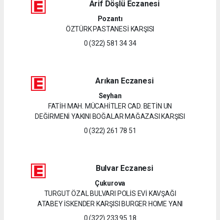
Arif Döşlü Eczanesi
Pozantı
ÖZTÜRK PASTANESİ KARŞISI
0 (322) 581 34 34
Arıkan Eczanesi
Seyhan
FATİH MAH. MÜCAHİTLER CAD. BETİN UN
DEĞİRMENİ YAKINI BOĞALAR MAĞAZASI KARŞISI
0 (322) 261 78 51
Bulvar Eczanesi
Çukurova
TURGUT ÖZAL BULVARI POLİS EVİ KAVŞAĞI
ATABEY İSKENDER KARŞISI BURGER HOME YANI
0 (322) 233 95 18