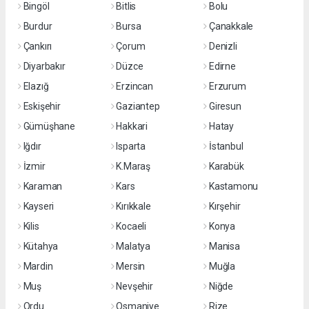
Bingöl
Bitlis
Bolu
Burdur
Bursa
Çanakkale
Çankırı
Çorum
Denizli
Diyarbakır
Düzce
Edirne
Elazığ
Erzincan
Erzurum
Eskişehir
Gaziantep
Giresun
Gümüşhane
Hakkari
Hatay
Iğdır
Isparta
İstanbul
İzmir
K.Maraş
Karabük
Karaman
Kars
Kastamonu
Kayseri
Kırıkkale
Kırşehir
Kilis
Kocaeli
Konya
Kütahya
Malatya
Manisa
Mardin
Mersin
Muğla
Muş
Nevşehir
Niğde
Ordu
Osmaniye
Rize