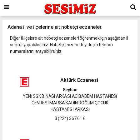
Adana
il ve ilçelerine ait nöbetçi eczaneler.
Diğer il ilçelere ait nöbetçi eczaneleri öğrenmek için aşağıdan il
seçimi yapabilirsiniz. Nöbetçi eczene teyidi için telefon
numaralarını arayabilirsiniz.
Aktürk Eczanesi
Seyhan
YENİ SGK BİNASI ARKASI ACIBADEM HASTANESİ
ÇEVRESİ MARSA KADIN DOĞUM ÇOCUK
HASTANESİ ARKASI
3 (224) 367 61 6