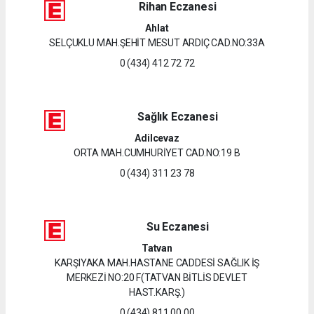
Rihan Eczanesi
Ahlat
SELÇUKLU MAH.ŞEHİT MESUT ARDIÇ CAD.NO:33A
0 (434) 412 72 72
Sağlık Eczanesi
Adilcevaz
ORTA MAH.CUMHURİYET CAD.NO:19 B
0 (434) 311 23 78
Su Eczanesi
Tatvan
KARŞIYAKA MAH.HASTANE CADDESİ SAĞLIK İŞ
MERKEZİ NO:20 F(TATVAN BİTLİS DEVLET
HAST.KARŞ.)
0 (434) 811 00 00