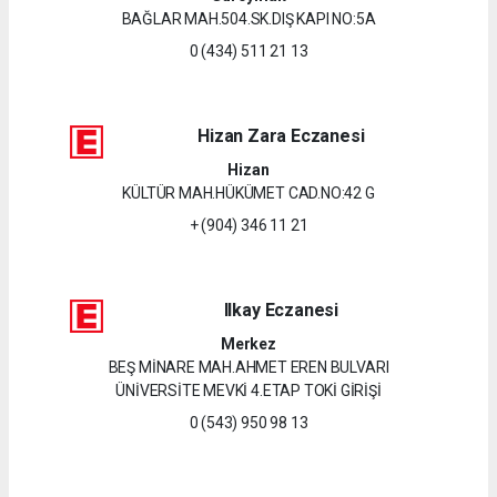
BAĞLAR MAH.504.SK.DIŞ KAPI NO:5A
0 (434) 511 21 13
Hizan Zara Eczanesi
Hizan
KÜLTÜR MAH.HÜKÜMET CAD.NO:42 G
+ (904) 346 11 21
Ilkay Eczanesi
Merkez
BEŞ MİNARE MAH.AHMET EREN BULVARI
ÜNİVERSİTE MEVKİ 4.ETAP TOKİ GİRİŞİ
0 (543) 950 98 13