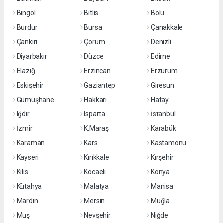
Bingöl
Bitlis
Bolu
Burdur
Bursa
Çanakkale
Çankırı
Çorum
Denizli
Diyarbakır
Düzce
Edirne
Elazığ
Erzincan
Erzurum
Eskişehir
Gaziantep
Giresun
Gümüşhane
Hakkari
Hatay
Iğdır
Isparta
İstanbul
İzmir
K.Maraş
Karabük
Karaman
Kars
Kastamonu
Kayseri
Kırıkkale
Kırşehir
Kilis
Kocaeli
Konya
Kütahya
Malatya
Manisa
Mardin
Mersin
Muğla
Muş
Nevşehir
Niğde