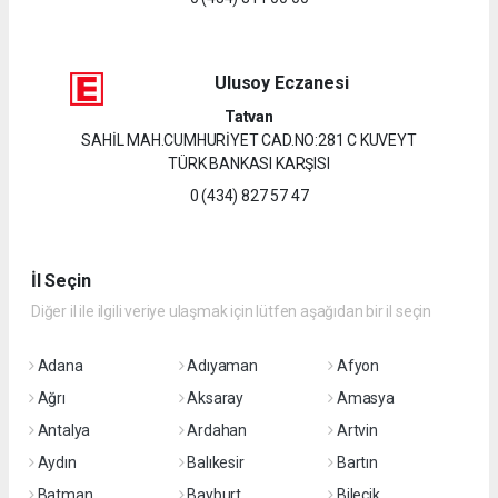
Ulusoy Eczanesi
Tatvan
SAHİL MAH.CUMHURİYET CAD.NO:281 C KUVEYT
TÜRK BANKASI KARŞISI
0 (434) 827 57 47
İl Seçin
Diğer il ile ilgili veriye ulaşmak için lütfen aşağıdan bir il seçin
Adana
Adıyaman
Afyon
Ağrı
Aksaray
Amasya
Antalya
Ardahan
Artvin
Aydın
Balıkesir
Bartın
Batman
Bayburt
Bilecik