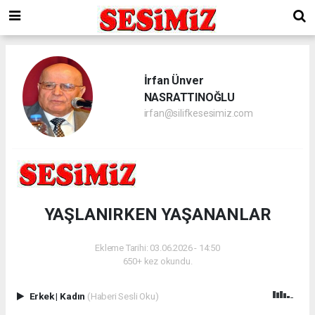
İrfan Ünver
NASRATTINOĞLU
irfan@silifkesesimiz.com
YAŞLANIRKEN YAŞANANLAR
Ekleme Tarihi: 03.06.2026 - 14:50
650+ kez okundu.
Erkek
|
Kadın
(Haberi Sesli Oku)