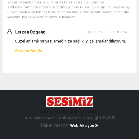
Yorum yazarak Topluluk Kuralları’nı kabul etmiş bulunuyor ve
silifkesesimiz.com sitesine yaptığınız yorumunuzla ilgili doğrudan veya dolaylı
tüm sorumluluğu tek başınıza üstleniyorsunuz. Yazılan tüm yorumlardan site
yönetimi hiçbir şekilde sorumlu tutulamaz.
Lerzan Özgenç
(03.06.2026 15:07 - #3326)
Güzel anlamlı bir yazı emeğinize sağlık iyi çalışmalar diliyorum.
Yorumu Yanıtla
haber paketi
haber scripti
haber yazılımı
Tüm hakları saklı tutulmaktadır.Copyright 2026©
Haber Yazılımı:
Web Aksiyon ®