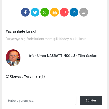
Yazıya ifade bırak !
Bu yazıya hiç ifade kullanılmamış ilk ifadeyi siz kullanın.
İrfan Ünver NASRATTINOĞLU - Tüm Yazıları
Okuyucu Yorumları
(1)
Gönder