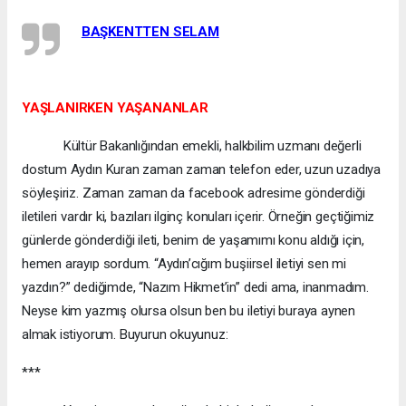
BAŞKENTTEN SELAM
YAŞLANIRKEN YAŞANANLAR
Kültür Bakanlığından emekli, halkbilim uzmanı değerli
dostum Aydın Kuran zaman zaman telefon eder, uzun uzadıya
söyleşiriz. Zaman zaman da facebook adresime gönderdiği
iletileri vardır ki, bazıları ilginç konuları içerir. Örneğin geçtiğimiz
günlerde gönderdiği ileti, benim de yaşamımı konu aldığı için,
hemen arayıp sordum. “Aydın’cığım buşiirsel iletiyi sen mi
yazdın?” dediğimde, “Nazım Hikmet’in” dedi ama, inanmadım.
Neyse kim yazmış olursa olsun ben bu iletiyi buraya aynen
almak istiyorum. Buyurun okuyunuz:
***