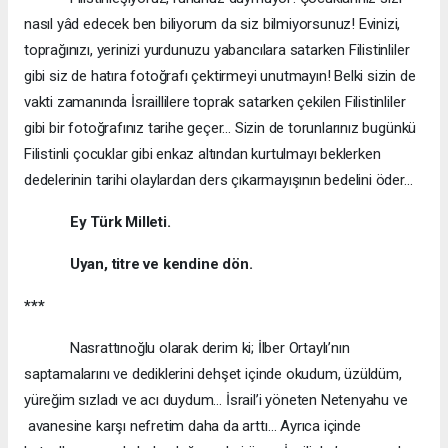
nasıl yâd edecek ben biliyorum da siz bilmiyorsunuz! Evinizi,
toprağınızı, yerinizi yurdunuzu yabancılara satarken Filistinliler
gibi siz de hatıra fotoğrafı çektirmeyi unutmayın! Belki sizin de
vakti zamanında İsraillilere toprak satarken çekilen Filistinliler
gibi bir fotoğrafınız tarihe geçer... Sizin de torunlarınız bugünkü
Filistinli çocuklar gibi enkaz altından kurtulmayı beklerken
dedelerinin tarihi olaylardan ders çıkarmayışının bedelini öder...
Ey Türk Milleti.
Uyan, titre ve kendine dön.
***
Nasrattınoğlu olarak derim ki; İlber Ortaylı’nın
saptamalarını ve dediklerini dehşet içinde okudum, üzüldüm,
yüreğim sızladı ve acı duydum… İsrail’i yöneten Netenyahu ve
avanesine karşı nefretim daha da arttı… Ayrıca içinde