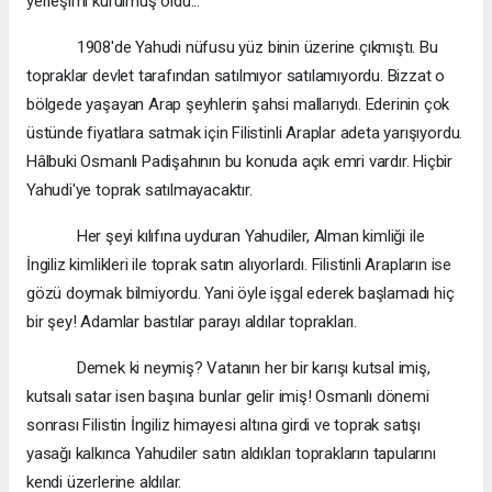
yerleşimi kurulmuş oldu...
1908'de Yahudi nüfusu yüz binin üzerine çıkmıştı. Bu
topraklar devlet tarafından satılmıyor satılamıyordu. Bizzat o
bölgede yaşayan Arap şeyhlerin şahsi mallarıydı. Ederinin çok
üstünde fiyatlara satmak için Filistinli Araplar adeta yarışıyordu.
Hâlbuki Osmanlı Padişahının bu konuda açık emri vardır. Hiçbir
Yahudi'ye toprak satılmayacaktır.
Her şeyi kılıfına uyduran Yahudiler, Alman kimliği ile
İngiliz kimlikleri ile toprak satın alıyorlardı. Filistinli Arapların ise
gözü doymak bilmiyordu. Yani öyle işgal ederek başlamadı hiç
bir şey! Adamlar bastılar parayı aldılar toprakları.
Demek ki neymiş? Vatanın her bir karışı kutsal imiş,
kutsalı satar isen başına bunlar gelir imiş! Osmanlı dönemi
sonrası Filistin İngiliz himayesi altına girdi ve toprak satışı
yasağı kalkınca Yahudiler satın aldıkları toprakların tapularını
kendi üzerlerine aldılar.