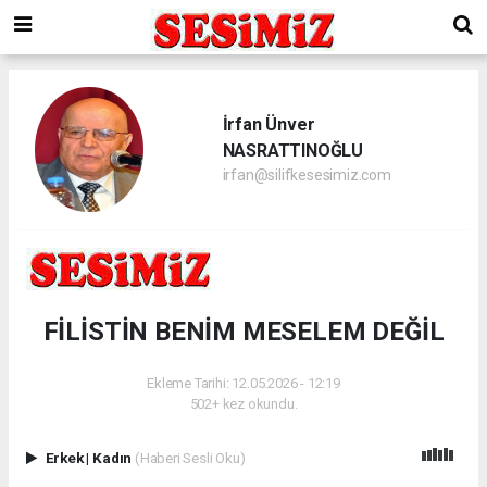
İrfan Ünver
NASRATTINOĞLU
irfan@silifkesesimiz.com
FİLİSTİN BENİM MESELEM DEĞİL
Ekleme Tarihi: 12.05.2026 - 12:19
502+ kez okundu.
Erkek
|
Kadın
(Haberi Sesli Oku)