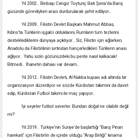
Yıl 2002... Binbaşı Cengiz Toytunç Batı Şeria'da Barış
gücünde görevliyken aracı durdurularak şehit ediliyor...
Yıl 2009... Filistin Devlet Başkanı Mahmut Abbas,
Kıbrıs'ta Türklerin işgalci olduklarını, Rumların tüm tezlerini
desteklediklerini dünyaya açıklıyor... Siz, Filistin için ağlarken,
Anadolu da Filistinlinin sırtından hançerledikleri Türklerin anası
ağlıyor... Yahu sizin gözünüzdeki bu perde nasıl kalkacak!
Bitmedi... İhanetin dahası var devam...
Yıl 2012... Filistin Devleti, Al Nakba kupası adı altında bir
organizasyon düzenliyor ve sözde Kürdistan takımını da davet
edip, Kürdistan Futbol takımı ile maç yapıyor...
İyi seyirler futbol severler. Bundan doğal ne olabilir değil
mi?
Yıl 2019... Türkiye'nin Suriye'de başlattığı "Barış Pınarı
harekatı" için Filistin’in de içinde olduğu "Arap Birliği" kınama