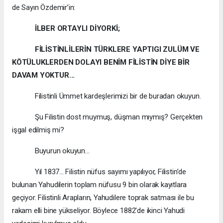
de Sayın Özdemir’in:
İLBER ORTAYLI DİYORKİ;
FİLİSTİNLİLERİN TÜRKLERE YAPTIGI ZULÜM VE
KÖTÜLUKLERDEN DOLAYI BENİM FİLİSTİN DİYE BİR
DAVAM YOKTUR...
Filistinli Ümmet kardeşlerimizi bir de buradan okuyun.
Şu Filistin dost muymuş, düşman mıymış? Gerçekten
işgal edilmiş mi?
Buyurun okuyun...
Yıl 1837... Filistin nüfus sayımı yapılıyor, Filistin’de
bulunan Yahudilerin toplam nüfusu 9 bin olarak kayıtlara
geçiyor. Filistinli Arapların, Yahudilere toprak satması ile bu
rakam elli bine yükseliyor. Böylece 1882'de ikinci Yahudi