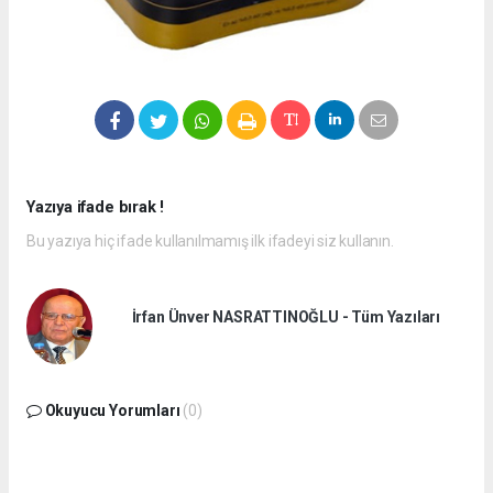
Yazıya ifade bırak !
Bu yazıya hiç ifade kullanılmamış ilk ifadeyi siz kullanın.
İrfan Ünver NASRATTINOĞLU - Tüm Yazıları
Okuyucu Yorumları
(0)