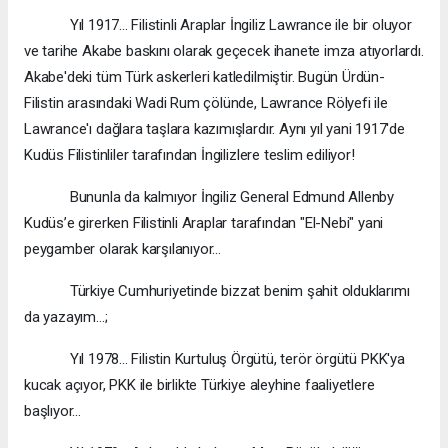
Yıl 1917... Filistinli Araplar İngiliz Lawrance ile bir oluyor
ve tarihe Akabe baskını olarak geçecek ihanete imza atıyorlardı.
Akabe'deki tüm Türk askerleri katledilmiştir. Bugün Ürdün-
Filistin arasındaki Wadi Rum çölünde, Lawrance Rölyefi ile
Lawrance'ı dağlara taşlara kazımışlardır. Aynı yıl yani 1917'de
Kudüs Filistinliler tarafından İngilizlere teslim ediliyor!
Bununla da kalmıyor İngiliz General Edmund Allenby
Kudüs’e girerken Filistinli Araplar tarafından "El-Nebi" yani
peygamber olarak karşılanıyor...
Türkiye Cumhuriyetinde bizzat benim şahit olduklarımı
da yazayım…;
Yıl 1978... Filistin Kurtuluş Örgütü, terör örgütü PKK'ya
kucak açıyor, PKK ile birlikte Türkiye aleyhine faaliyetlere
başlıyor...