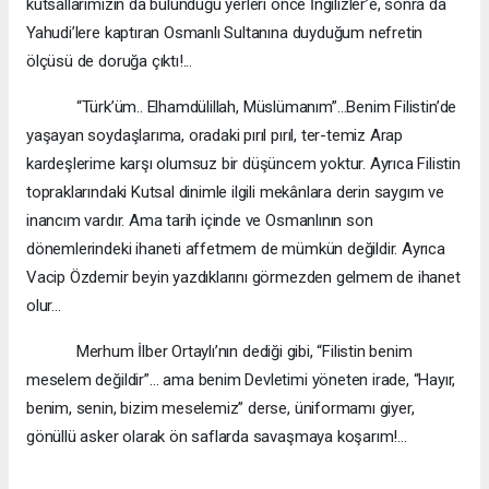
kutsallarımızın da bulunduğu yerleri önce İngilizler’e, sonra da
Yahudi’lere kaptıran Osmanlı Sultanına duyduğum nefretin
ölçüsü de doruğa çıktı!...
“Türk’üm.. Elhamdülillah, Müslümanım”…Benim Filistin’de
yaşayan soydaşlarıma, oradaki pırıl pırıl, ter-temiz Arap
kardeşlerime karşı olumsuz bir düşüncem yoktur. Ayrıca Filistin
topraklarındaki Kutsal dinimle ilgili mekânlara derin saygım ve
inancım vardır. Ama tarih içinde ve Osmanlının son
dönemlerindeki ihaneti affetmem de mümkün değildir. Ayrıca
Vacip Özdemir beyin yazdıklarını görmezden gelmem de ihanet
olur…
Merhum İlber Ortaylı’nın dediği gibi, “Filistin benim
meselem değildir”… ama benim Devletimi yöneten irade, “Hayır,
benim, senin, bizim meselemiz” derse, üniformamı giyer,
gönüllü asker olarak ön saflarda savaşmaya koşarım!...