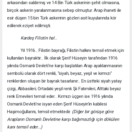
arkasından saldırmış ve 14 Bin Türk askerinin şehit olmasına,
birçok askerin yaralanmasına sebep olmuştur. Arap ihaneti ile
esir düşen 15 bin Türk askerinin gözleri asit kuyularında kör
edilerek eziyet edilmişti.
Kardeş Filistin ha!..
Yıl 1916... Filistin bayrağı, Filistin halkını temsil etmek için
kullanılan bayraktır... İlk olarak Şerif Hüseyin tarafından 1916
yılında Osmanlı Devleti'ne karşı başlatılan Arap ayaklanmasının
sembolü olarak dört renkli, “siyah, beyaz, yeşil ve kırmızı"
renklerden oluşan bir bayrak tasarlanır... En üstteki siyah yatay
çizgi, Abbasileri; Ortadaki yeşil renk Şii Fatımileri; Alttaki beyaz
renk Emevileri temsil eder... Kırmızı üçgen ise 1916 yılında
Osmanlı Devleti'ne isyan eden Şerif Hüseyin’in kabilesi
Haşimoğullarını, temsil etmektedir.
(Diğer bir görüşe göre
Arapların Osmanlı Devletine karşı bağımsızlığı için dökülen
kanı temsil eder...)