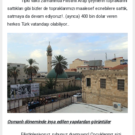
Tıpkı vakti zamanında Filistinli Arap şeyhlerin topraklarını
sattıkları gibi bizler de topraklarımızı maalesef ecnebilere sattık,
satmaya da devam ediyoruz!.. (ayrıca) 400 bin dolar veren
herkes Türk vatandaşı olabiliyor...
Osmanlı döneminde inşa edilen yapılardan görüntüler
Filistinleşiyoruz, ruhunuz duymuyor! Çocuklarınız sizi