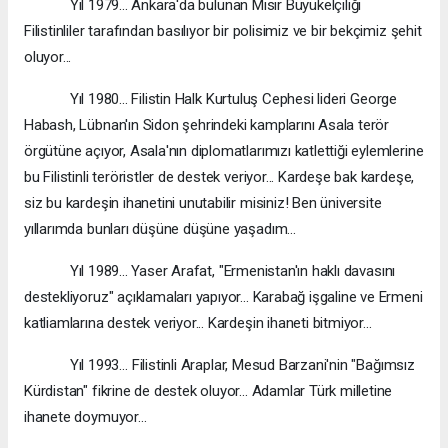
Yıl 1979... Ankara'da bulunan Mısır Büyükelçiliği
Filistinliler tarafından basılıyor bir polisimiz ve bir bekçimiz şehit
oluyor...
Yıl 1980... Filistin Halk Kurtuluş Cephesi lideri George
Habash, Lübnan'ın Sidon şehrindeki kamplarını Asala terör
örgütüne açıyor, Asala'nın diplomatlarımızı katlettiği eylemlerine
bu Filistinli teröristler de destek veriyor... Kardeşe bak kardeşe,
siz bu kardeşin ihanetini unutabilir misiniz! Ben üniversite
yıllarımda bunları düşüne düşüne yaşadım...
Yıl 1989... Yaser Arafat, "Ermenistan'ın haklı davasını
destekliyoruz" açıklamaları yapıyor... Karabağ işgaline ve Ermeni
katliamlarına destek veriyor... Kardeşin ihaneti bitmiyor...
Yıl 1993… Filistinli Araplar, Mesud Barzani'nin "Bağımsız
Kürdistan" fikrine de destek oluyor... Adamlar Türk milletine
ihanete doymuyor...