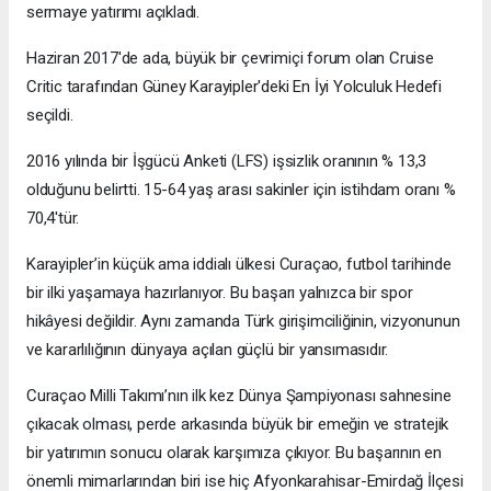
sermaye yatırımı açıkladı.
Haziran 2017'de ada, büyük bir çevrimiçi forum olan Cruise
Critic tarafından Güney Karayipler'deki En İyi Yolculuk Hedefi
seçildi.
2016 yılında bir İşgücü Anketi (LFS) işsizlik oranının % 13,3
olduğunu belirtti. 15-64 yaş arası sakinler için istihdam oranı %
70,4'tür.
Karayipler’in küçük ama iddialı ülkesi Curaçao, futbol tarihinde
bir ilki yaşamaya hazırlanıyor. Bu başarı yalnızca bir spor
hikâyesi değildir. Aynı zamanda Türk girişimciliğinin, vizyonunun
ve kararlılığının dünyaya açılan güçlü bir yansımasıdır.
Curaçao Milli Takımı’nın ilk kez Dünya Şampiyonası sahnesine
çıkacak olması, perde arkasında büyük bir emeğin ve stratejik
bir yatırımın sonucu olarak karşımıza çıkıyor. Bu başarının en
önemli mimarlarından biri ise hiç Afyonkarahisar-Emirdağ İlçesi