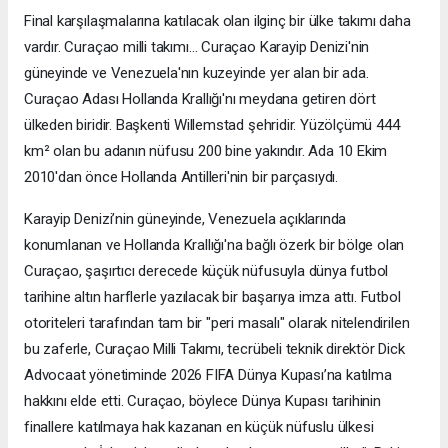
Final karşılaşmalarına katılacak olan ilginç bir ülke takımı daha
vardır. Curaçao milli takımı… Curaçao Karayip Denizi'nin
güneyinde ve Venezuela'nın kuzeyinde yer alan bir ada.
Curaçao Adası Hollanda Krallığı'nı meydana getiren dört
ülkeden biridir. Başkenti Willemstad şehridir. Yüzölçümü 444
km² olan bu adanın nüfusu 200 bine yakındır. Ada 10 Ekim
2010'dan önce Hollanda Antilleri'nin bir parçasıydı.
Karayip Denizi’nin güneyinde, Venezuela açıklarında
konumlanan ve Hollanda Krallığı'na bağlı özerk bir bölge olan
Curaçao, şaşırtıcı derecede küçük nüfusuyla dünya futbol
tarihine altın harflerle yazılacak bir başarıya imza attı. Futbol
otoriteleri tarafından tam bir "peri masalı" olarak nitelendirilen
bu zaferle, Curaçao Milli Takımı, tecrübeli teknik direktör Dick
Advocaat yönetiminde 2026 FIFA Dünya Kupası’na katılma
hakkını elde etti. Curaçao, böylece Dünya Kupası tarihinin
finallere katılmaya hak kazanan en küçük nüfuslu ülkesi