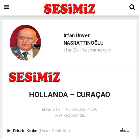
İrfan Ünver
NASRATTINOĞLU
irfan@silifkesesimiz.com
HOLLANDA – CURAÇAO
Ekleme Tarihi: 06.06.2026 - 15:36
599+ kez okundu.
Erkek
|
Kadın
(Haberi Sesli Oku)