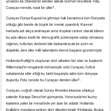
unvanını da İzlanda'nın elinden alarak resmen tescilledi. Peki,
Curaçao nerede, nasıl bir ülke?...
Curaçao Dünya Kupası’na gitmeye hak kazanınca tüm Dünyada
olduğu gibi bende de büyük bir merak uyandırdı. Küresel
haritada adı sıkça anılmayan ama tropikal cennet olarak bilinen
bu ada ülkesi, kısıtlı bir demografik potansiyele sahip olmasına
rağmen, futbolun devlerini bile kıskandıracak bir azim ve
disiplinle, kimi ülke milli takımlarını eleme başarısı göstermiştir.
Hollanda Krallığı'nı oluşturan dört ülkeden biri olan ve başkenti
Willemstad'ın rengarenk mimarisiyle ünlü Curaçao, futbol
sahalarında elde ettiği bu tarihi başarıyla adını tüm dünyaya
duyurdu. Peki, nerede bu Curaçao denilen ülke?...
Curaçao, coğrafi olarak Güney Amerika kıtasına oldukça
yakındır. Karayip Denizi'nin güneyinde, Venezuela'nın kuzey
kıyılarına yakın bir mesafede yer alan bir adadır. Hollanda
Krallığı'nı meydana getiren dört ülkeden biridir (Hollanda, Aruba,