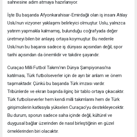
sahnesine adım atmaya hazırlanıyor.
İşte Bu başarıda Afyonkarahisar-Emirdağlı olan iş insanı Atılay
Uslu’nun vizyoner yaklaşımı belirleyici olmuştur. Uslu, yalnızca
yatırım yapmakla kalmamış, bulunduğu coğrafyada değer
üretmeyi bilen bir anlayış ortaya koymuştur. Bu nedenle
Uslu’nun bu başarısı sadece iş dünyası açısından değil, spor
tarihi açısından da önemlidir ve takdire şayandır.
Curaçao Milli Futbol Takımı’nın Dünya Şampiyonası’na
katılması, Türk futbolseverler için de ayrı bir anlam ve önem
taşımaktadır. Çünkü bu başarıda Türk imzası vardır.
Tribünlerde ve ekran başında ilginç bir tablo ortaya çıkacaktır.
Türk futbolseverler hem kendi milli takımlarını hem de Türk
girişimcilerin katkısıyla yükselen Curaçao’yu destekleyecektir.
Bu durum, sporun sadece saha içinde değil, kültürel ve
duygusal bağlar üzerinden de nasıl birleştiğinin en güzel
örneklerinden biri olacaktır.