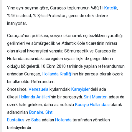
Yine aynı sayıma göre, Curaçao toplumunun %80,1'i
Katolik
,
%4,6'sı ateist, % 3,6’sı Proteston, gerisi de öteki dinlere
inanıyorlar,
Curaçao'nun politikası, sosyo-ekonomik eşitsizliklerin yarattığı
gerilimleri ve sömürgecilik ve Atlantik Köle ticaretinin mirası
olan ırksal hiyerarşileri yansıtır. Sömürgecilik ve Curaçao ile
Hollanda arasındaki süregiden siyasi ilişki de gerginliklerin
olduğu bölgelerdi. 10 Ekim 2010 tarihinde yapılan referandumun
ardından Curaçao,
Hollanda Krallığı
'nın bir parçası olarak özerk
bir ülke oldu. Referandum
öncesinde,
Venezuela
kıyılarındaki
Karayipler
'deki ada
ülkesi
Hollanda Antilleri
'nin bir parçasıydı.
Sint Maarten
adası da
özerk hale gelirken, daha az nüfuslu
Karayip Hollandası
olarak
adlandırılan
Bonaire
,
Sint
Eustatius
ve
Saba
adaları
Hollanda
tarafından yönetilen
belediyelerdir.