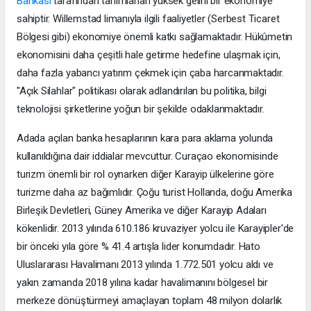
Bankası
tarafından tanımlanan yüksek gelirli bir ekonomiye
sahiptir. Willemstad limanıyla ilgili faaliyetler (Serbest Ticaret
Bölgesi gibi) ekonomiye önemli katkı sağlamaktadır. Hükûmetin
ekonomisini daha çeşitli hale getirme hedefine ulaşmak için,
daha fazla yabancı yatırım çekmek için çaba harcanmaktadır.
"Açık Silahlar" politikası olarak adlandırılan bu politika, bilgi
teknolojisi şirketlerine yoğun bir şekilde odaklanmaktadır.
Adada açılan banka hesaplarının kara para aklama yolunda
kullanıldığına dair iddialar mevcuttur. Curaçao ekonomisinde
turizm önemli bir rol oynarken diğer Karayip ülkelerine göre
turizme daha az bağımlıdır. Çoğu turist Hollanda, doğu Amerika
Birleşik Devletleri, Güney Amerika ve diğer Karayip Adaları
kökenlidir. 2013 yılında 610.186 kruvaziyer yolcu ile Karayipler'de
bir önceki yıla göre % 41.4 artışla lider konumdadır. Hato
Uluslararası Havalimanı 2013 yılında 1.772.501 yolcu aldı ve
yakın zamanda 2018 yılına kadar havalimanını bölgesel bir
merkeze dönüştürmeyi amaçlayan toplam 48 milyon dolarlık