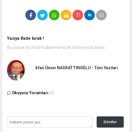
Yazıya ifade bırak !
Bu yazıya hiç ifade kullanılmamış ilk ifadeyi siz kullanın.
İrfan Ünver NASRATTINOĞLU - Tüm Yazıları
Okuyucu Yorumları
(0)
Gönder