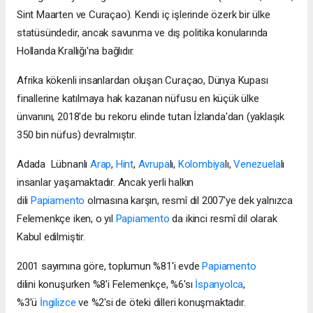
Sint Maarten ve Curaçao). Kendi iç işlerinde özerk bir ülke
statüsündedir, ancak savunma ve dış politika konularında
Hollanda Krallığı'na bağlıdır.
Afrika kökenli insanlardan oluşan Curaçao, Dünya Kupası
finallerine katılmaya hak kazanan nüfusu en küçük ülke
ünvanını, 2018'de bu rekoru elinde tutan İzlanda'dan (yaklaşık
350 bin nüfus) devralmıştır.
Adada Lübnanlı
Arap
,
Hint
,
Avrupa
lı,
Kolombiya
lı,
Venezuela
lı
insanlar yaşamaktadır. Ancak yerli halkın
dili
Papiamento
olmasına karşın, resmî dil 2007'ye dek yalnızca
Felemenkçe iken, o yıl
Papiamento
da ikinci resmî dil olarak
Kabul edilmiştir.
2001 sayımına göre, toplumun %81'i evde
Papiamento
dilini konuşurken %8'i Felemenkçe, %6'sı
İspanyolca
,
%3'ü
İngilizce
ve %2'si de öteki dilleri konuşmaktadır.