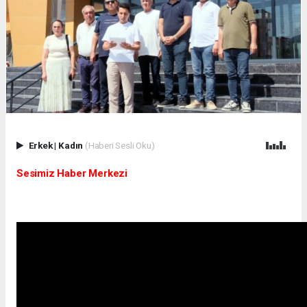
Erkek
|
Kadın
(Haberi Sesli Oku)
Sesimiz Haber Merkezi