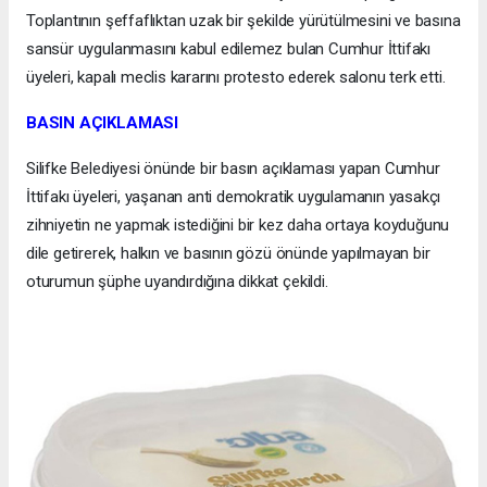
Toplantının şeffaflıktan uzak bir şekilde yürütülmesini ve basına
sansür uygulanmasını kabul edilemez bulan Cumhur İttifakı
üyeleri, kapalı meclis kararını protesto ederek salonu terk etti.
BASIN AÇIKLAMASI
Silifke Belediyesi önünde bir basın açıklaması yapan Cumhur
İttifakı üyeleri, yaşanan anti demokratik uygulamanın yasakçı
zihniyetin ne yapmak istediğini bir kez daha ortaya koyduğunu
dile getirerek, halkın ve basının gözü önünde yapılmayan bir
oturumun şüphe uyandırdığına dikkat çekildi.