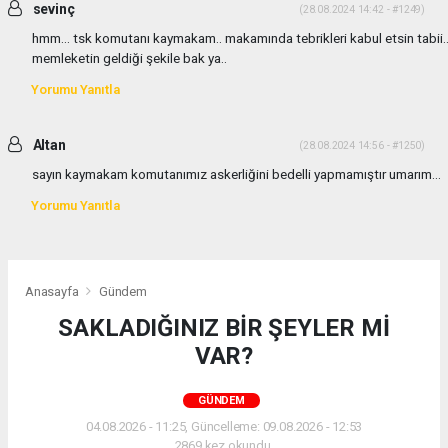
sevinç
(28.08.2024 14:42 - #1249)
hmm... tsk komutanı kaymakam.. makamında tebrikleri kabul etsin tabii.
memleketin geldiği şekile bak ya..
Yorumu Yanıtla
Altan
(28.08.2024 14:56 - #1250)
sayın kaymakam komutanımız askerliğini bedelli yapmamıştır umarım...
Yorumu Yanıtla
Anasayfa
Gündem
SAKLADIĞINIZ BİR ŞEYLER Mİ
VAR?
GÜNDEM
04.08.2026 - 11:25, Güncelleme: 09.08.2026 - 12:53
2869 kez okundu.