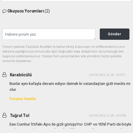
Okuyucu Yorumları
(2)
Gönder
Yorum yazarak Topluluk Kuralları’nı kabul etmiş bulunuyor ve silifkesesimiz.com
sitesine yaptığınız yorumunuzla ilgili doğrudan veya dolaylı tüm sorumluluğu tek
başınıza üstleniyorsunuz. Yazılan tüm yorumlardan site yönetimi hiçbir şekilde
sorumlu tutulamaz.
Karaböcülü
(04.08.2026 12:05 - #1957)
Bunlar aynı kafayla devam ediyor demek ki vatandaştan gizli meclis mi
olur
Yorumu Yanıtla
Tuğrul Tol
(04.08.2026 12:09 - #1958)
Eee Cumhur İttifakı Apo ile gizli görüşüYor. CHP ve YENİ Parti de böyle
gizli görüşmeler yapıyor TÜM GİZLİ İŞLERE KARŞIYIM VATANDAŞIN