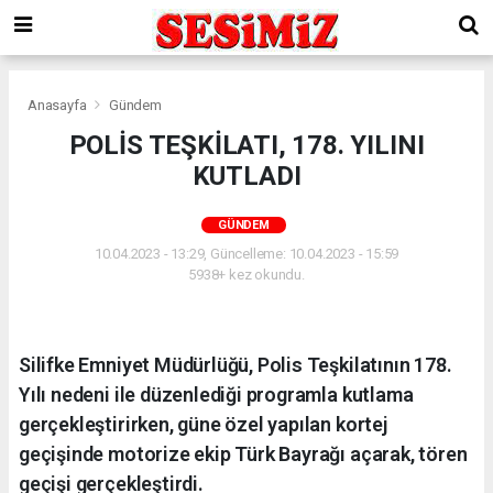
Anasayfa
Gündem
POLİS TEŞKİLATI, 178. YILINI
KUTLADI
GÜNDEM
10.04.2023 - 13:29, Güncelleme: 10.04.2023 - 15:59
5938+ kez okundu.
Silifke Emniyet Müdürlüğü, Polis Teşkilatının 178.
Yılı nedeni ile düzenlediği programla kutlama
gerçekleştirirken, güne özel yapılan kortej
geçişinde motorize ekip Türk Bayrağı açarak, tören
geçişi gerçekleştirdi.