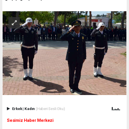
Erkek
|
Kadın
(Haberi Sesli Oku)
Sesimiz Haber Merkezi