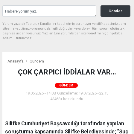
Gönder
Yorum yazarak Topluluk Kuralları’nı kabul etmiş bulunuyor ve silifkesesimiz.com
sitesine yaptığınız yorumunuzla ilgili doğrudan veya dolaylı tüm sorumluluğu tek
başınıza üstleniyorsunuz. Yazılan tüm yorumlardan site yönetimi hiçbir şekilde
sorumlu tutulamaz.
Anasayfa
Gündem
ÇOK ÇARPICI İDDİALAR VAR…
GÜNDEM
19.06.2026 - 14:08, Güncelleme: 19.07.2026 - 22:15
43468+ kez okundu.
Silifke Cumhuriyet Başsavcılığı tarafından yapılan
soruşturma kapsamında Silifke Belediyesinde; “Suç