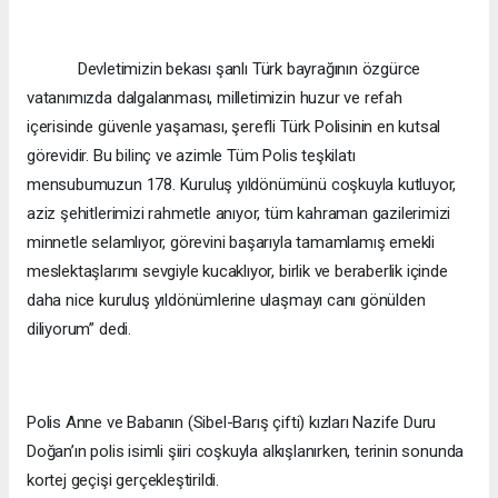
Devletimizin bekası şanlı Türk bayrağının özgürce
vatanımızda dalgalanması, milletimizin huzur ve refah
içerisinde güvenle yaşaması, şerefli Türk Polisinin en kutsal
görevidir. Bu bilinç ve azimle Tüm Polis teşkilatı
mensubumuzun 178. Kuruluş yıldönümünü coşkuyla kutluyor,
aziz şehitlerimizi rahmetle anıyor, tüm kahraman gazilerimizi
minnetle selamlıyor, görevini başarıyla tamamlamış emekli
meslektaşlarımı sevgiyle kucaklıyor, birlik ve beraberlik içinde
daha nice kuruluş yıldönümlerine ulaşmayı canı gönülden
diliyorum” dedi.
Polis Anne ve Babanın (Sibel-Barış çifti) kızları Nazife Duru
Doğan’ın polis isimli şiiri coşkuyla alkışlanırken, terinin sonunda
kortej geçişi gerçekleştirildi.