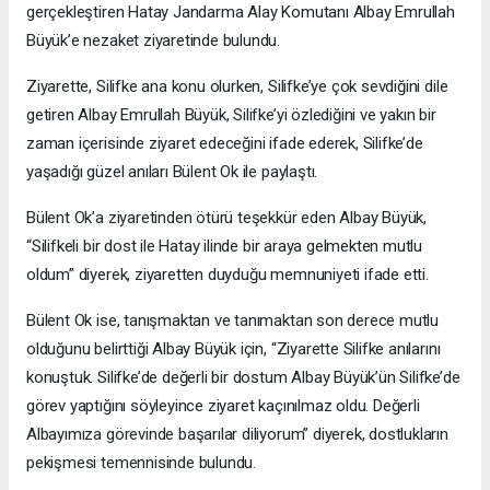
gerçekleştiren Hatay Jandarma Alay Komutanı Albay Emrullah
Büyük’e nezaket ziyaretinde bulundu.
Ziyarette, Silifke ana konu olurken, Silifke’ye çok sevdiğini dile
getiren Albay Emrullah Büyük, Silifke’yi özlediğini ve yakın bir
zaman içerisinde ziyaret edeceğini ifade ederek, Silifke’de
yaşadığı güzel anıları Bülent Ok ile paylaştı.
Bülent Ok’a ziyaretinden ötürü teşekkür eden Albay Büyük,
“Silifkeli bir dost ile Hatay ilinde bir araya gelmekten mutlu
oldum” diyerek, ziyaretten duyduğu memnuniyeti ifade etti.
Bülent Ok ise, tanışmaktan ve tanımaktan son derece mutlu
olduğunu belirttiği Albay Büyük için, “Ziyarette Silifke anılarını
konuştuk. Silifke’de değerli bir dostum Albay Büyük’ün Silifke’de
görev yaptığını söyleyince ziyaret kaçınılmaz oldu. Değerli
Albayımıza görevinde başarılar diliyorum” diyerek, dostlukların
pekişmesi temennisinde bulundu.