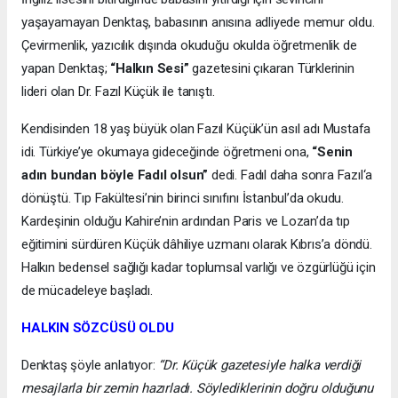
yaşayamayan Denktaş, babasının anısına adliyede memur oldu.
Çevirmenlik, yazıcılık dışında okuduğu okulda öğretmenlik de
yapan Denktaş;
“Halkın Sesi”
gazetesini çıkaran Türklerinin
lideri olan Dr. Fazıl Küçük ile tanıştı.
Kendisinden 18 yaş büyük olan Fazıl Küçük’ün asıl adı Mustafa
idi. Türkiye’ye okumaya gideceğinde öğretmeni ona,
“Senin
adın bundan böyle Fadıl olsun”
dedi. Fadıl daha sonra Fazıl‘a
dönüştü. Tıp Fakültesi’nin birinci sınıfını İstanbul’da okudu.
Kardeşinin olduğu Kahire’nin ardından Paris ve Lozan’da tıp
eğitimini sürdüren Küçük dâhiliye uzmanı olarak Kıbrıs’a döndü.
Halkın bedensel sağlığı kadar toplumsal varlığı ve özgürlüğü için
de mücadeleye başladı.
HALKIN SÖZCÜSÜ OLDU
Denktaş şöyle anlatıyor:
“Dr. Küçük gazetesiyle halka verdiği
mesajlarla bir zemin hazırladı. Söylediklerinin doğru olduğunu