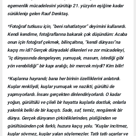
egemenlik mücadelesini yürütüp 21. yüzyılın eşiğine kadar
sürüklenip gelen Rauf Denktaş.
*Fotoğraf tutkusu için, “beni rahatlatıyor” deyimini kullanırdı.
Kendi kendime, fotoğraflarına bakarak çok düşündüm: Acaba
onun için fotoğraf çekmek, bilinçaltına, “kendi dünyası”na
kaçış mı idi? Gerçek dünyadaki dikenleri ve zor mücadeleyi,
“iç dünyasında dengeleyen, yumuşak, masum, istediği gibi
yön verebildiği” bir kapı aralığı, bir mercek miydi? Kim bilir!
*Kuşlarına hayrandı; bana her birinin özelliklerini anlatırdı.
Kuşlar renkliydi, kuşlar yumuşak ve nazikti, gürültü de
yapmıyorlardı. İnsanı gerçekten dinlendiriyorlardı. O kadar
yoğun, gürültülü ve çileli bir hayatta kuşlarla dostluk, onlarla
yakınlık belki de bir kaçıştı. Sade, saf, temiz, rengârenk bir
dünya. Gerçek dünyanın çirkinliklerinden, pisliğinden ve
gürültüsünden çok farklı, huzura kaçış yolu. “Kuşlar incitmez,
kuşlar sövmez, kuşlar yalan söylemezler. Tatlı tatlı uçarlar ve