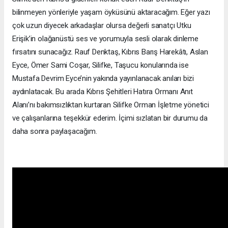
bilinmeyen yönleriyle yaşam öyküsünü aktaracağım. Eğer yazı
çok uzun diyecek arkadaşlar olursa değerli sanatçı Utku
Erişik’in olağanüstü ses ve yorumuyla sesli olarak dinleme
fırsatını sunacağız. Rauf Denktaş, Kıbrıs Barış Harekâtı, Aslan
Eyce, Ömer Sami Coşar, Silifke, Taşucu konularında ise
Mustafa Devrim Eyce’nin yakında yayınlanacak anıları bizi
aydınlatacak. Bu arada Kıbrıs Şehitleri Hatıra Ormanı Anıt
Alanı’nı bakımsızlıktan kurtaran Silifke Orman İşletme yönetici
ve çalışanlarına teşekkür ederim. İçimi sızlatan bir durumu da
daha sonra paylaşacağım.