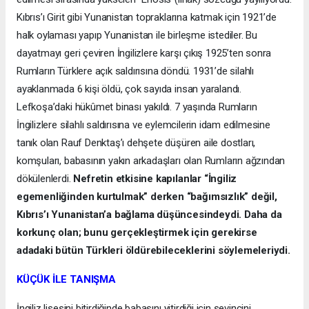
Kıbrıs’ı Girit gibi Yunanistan topraklarına katmak için 1921’de
halk oylaması yapıp Yunanistan ile birleşme istediler. Bu
dayatmayı geri çeviren İngilizlere karşı çıkış 1925’ten sonra
Rumların Türklere açık saldırısına döndü. 1931’de silahlı
ayaklanmada 6 kişi öldü, çok sayıda insan yaralandı.
Lefkoşa’daki hükûmet binası yakıldı. 7 yaşında Rumların
İngilizlere silahlı saldırısına ve eylemcilerin idam edilmesine
tanık olan Rauf Denktaş’ı dehşete düşüren aile dostları,
komşuları, babasının yakın arkadaşları olan Rumların ağzından
dökülenlerdi.
Nefretin etkisine kapılanlar “İngiliz
egemenliğinden kurtulmak” derken “bağımsızlık” değil,
Kıbrıs’ı Yunanistan’a bağlama düşüncesindeydi. Daha da
korkunç olan; bunu gerçekleştirmek için gerekirse
adadaki bütün Türkleri öldürebileceklerini söylemeleriydi.
KÜÇÜK İLE TANIŞMA
İngiliz lisesini bitirdiğinde babasını yitirdiği için sevincini