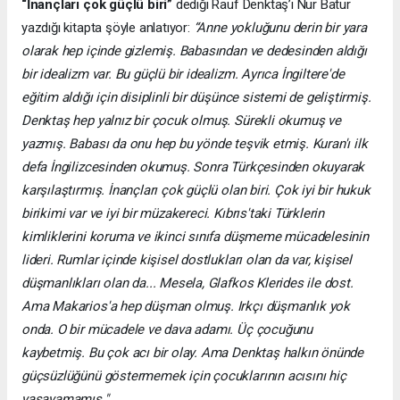
“İnançları çok güçlü biri”
dediği Rauf Denktaş’ı Nur Batur
yazdığı kitapta şöyle anlatıyor:
“Anne yokluğunu derin bir yara
olarak hep içinde gizlemiş. Babasından ve dedesinden aldığı
bir idealizm var. Bu güçlü bir idealizm. Ayrıca İngiltere'de
eğitim aldığı için disiplinli bir düşünce sistemi de geliştirmiş.
Denktaş hep yalnız bir çocuk olmuş. Sürekli okumuş ve
yazmış. Babası da onu hep bu yönde teşvik etmiş. Kuran'ı ilk
defa İngilizcesinden okumuş. Sonra Türkçesinden okuyarak
karşılaştırmış. İnançları çok güçlü olan biri. Çok iyi bir hukuk
birikimi var ve iyi bir müzakereci. Kıbrıs'taki Türklerin
kimliklerini koruma ve ikinci sınıfa düşmeme mücadelesinin
lideri. Rumlar içinde kişisel dostlukları olan da var, kişisel
düşmanlıkları olan da... Mesela, Glafkos Klerides ile dost.
Ama Makarios'a hep düşman olmuş. Irkçı düşmanlık yok
onda. O bir mücadele ve dava adamı. Üç çocuğunu
kaybetmiş. Bu çok acı bir olay. Ama Denktaş halkın önünde
güçsüzlüğünü göstermemek için çocuklarının acısını hiç
yaşayamamış."