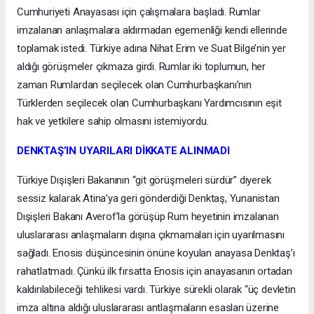
Cumhuriyeti Anayasası için çalışmalara başladı. Rumlar
imzalanan anlaşmalara aldırmadan egemenliği kendi ellerinde
toplamak istedi. Türkiye adına Nihat Erim ve Suat Bilge’nin yer
aldığı görüşmeler çıkmaza girdi. Rumlar iki toplumun, her
zaman Rumlardan seçilecek olan Cumhurbaşkanı’nın
Türklerden seçilecek olan Cumhurbaşkanı Yardımcısının eşit
hak ve yetkilere sahip olmasını istemiyordu.
DENKTAŞ’IN UYARILARI DİKKATE ALINMADI
Türkiye Dışişleri Bakanının “git görüşmeleri sürdür” diyerek
sessiz kalarak Atina’ya geri gönderdiği Denktaş, Yunanistan
Dışişleri Bakanı Averof’la görüşüp Rum heyetinin imzalanan
uluslararası anlaşmaların dışına çıkmamaları için uyarılmasını
sağladı. Enosis düşüncesinin önüne koyulan anayasa Denktaş’ı
rahatlatmadı. Çünkü ilk fırsatta Enosis için anayasanın ortadan
kaldırılabileceği tehlikesi vardı. Türkiye sürekli olarak “üç devletin
imza altına aldığı uluslararası antlaşmaların esasları üzerine