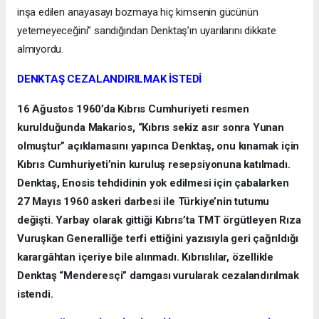
inşa edilen anayasayı bozmaya hiç kimsenin gücünün
yetemeyeceğini” sandığından Denktaş’ın uyarılarını dikkate
almıyordu.
DENKTAŞ CEZALANDIRILMAK İSTEDİ
16 Ağustos 1960’da Kıbrıs Cumhuriyeti resmen
kurulduğunda Makarios, “Kıbrıs sekiz asır sonra Yunan
olmuştur” açıklamasını yapınca Denktaş, onu kınamak için
Kıbrıs Cumhuriyeti’nin kuruluş resepsiyonuna katılmadı.
Denktaş, Enosis tehdidinin yok edilmesi için çabalarken
27 Mayıs 1960 askeri darbesi ile Türkiye’nin tutumu
değişti. Yarbay olarak gittiği Kıbrıs’ta TMT örgütleyen Rıza
Vuruşkan Generalliğe terfi ettiğini yazısıyla geri çağrıldığı
karargâhtan içeriye bile alınmadı. Kıbrıslılar, özellikle
Denktaş “Menderesçi” damgası vurularak cezalandırılmak
istendi.