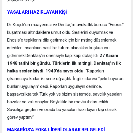
YASALARI HAZIRLAYAN KİŞİ
Dr. Küçük’ün muayenesi ve Dentaş’ın avukatlık bürosu “Enosis”
kuşatması altındakilere umut oldu. Seslerini duyurmak ve
Enosis’e tepkilerini dile getirmek için bir miting düzenlemek
istediler. İnsanların nasıl bir tutum alacakları kuşkusunu
gidermek Denktaş’ın önerisiyle kapı kapı dolaşıldı.
27 Kasım
1948 tarihi bir gündü. Türklerin ilk mitingi, Denktaş’ın ilk
halka seslenişiydi. 1949’da savcı oldu:
“Raporları
çıkarıncaya kadar iki sene uğraştık. İngiliz idaresi “peki buyurun
bunları uygulayın” dedi. Raporları uygulayın denince,
başsavcılıkta tek Türk yok ve bizim sistemde, savcılık yasaları
hazırlar ve vali onaylar. Böylelikle bir mevkii ihdas edildi.
Savcılığa geçtim ve orada bu yasaları hazırlayan kişi olarak
görev yaptım.”
MAKARİOS’A EOKA LİDERİ OLARAK BELGELEDİ