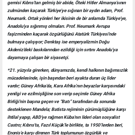
gemisi Kıbrıs’tan gelmiş bir abide, Öteki Hitler Almanya’sının
zulmünden kaçarak Türkiye’ye sığınan bir aydın adam, Prof.
Neumark. Ortak yönleri her ikisinin de bir anlamda Türkiye’ye,
Anadolu’ya sığınmış olmaları. Prof. Neumark Avrupa
faşizminden kaçarak özgürlüğünü Atatürk Türkiyesi’nde
bulmaya çalışıyor; Denktaş ise emperyalizmin Doğu
Akdeniz’deki baskılarından ezildiği için sırtını Anadolu’ya
dayamaya çalışan bir siyasetçi.
*21. yüzyıla girerken, dünyamızda, kendi halkının bağımsızlık
mücadelesinde, işin başından beri ayakta duran üç lider
vardır; Güney Afrika’da, Kara Afrika’nın beyazlar karşısındaki
yenilgi ve ezilmişliğine son verip seçimle Güney Afrika
Birliği’nin başına geçen ve “Batı” tarafından da sonunda
desteklenen Mandela; Batista rejiminin çürümüşlüğüne karşı
ihtilal yapıp, ABD’ye rağmen Küba’nın lideri olan sosyalist
Castro; Kıbrıs’ta, Fazıl Küçük’le birlikte, ta 1950’lerden beri,
Enonis’e karşı direnen Türk toplumunun özgürlük ve