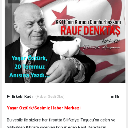
Erkek
|
Kadın
(Haberi Sesli Oku)
Yaşar Öztürk/Sesimiz Haber Merkezi
Bu vesile ile sizlere her fırsatta Silifke’ye, Taşucu’na gelen ve
Silifke’den Kıbrıs’a gidenleri konuk eden Rauf Denktaş’ın