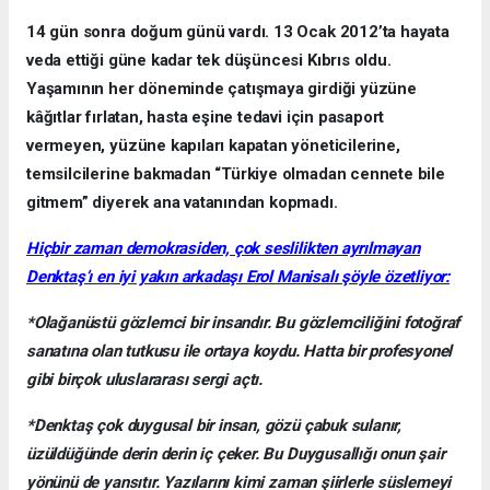
14 gün sonra doğum günü vardı. 13 Ocak 2012’ta hayata
veda ettiği güne kadar tek düşüncesi Kıbrıs oldu.
Yaşamının her döneminde çatışmaya girdiği yüzüne
kâğıtlar fırlatan, hasta eşine tedavi için pasaport
vermeyen, yüzüne kapıları kapatan yöneticilerine,
temsilcilerine bakmadan “Türkiye olmadan cennete bile
gitmem” diyerek ana vatanından kopmadı.
Hiçbir zaman demokrasiden, çok seslilikten ayrılmayan
Denktaş’ı en iyi yakın arkadaşı Erol Manisalı şöyle özetliyor:
*Olağanüstü gözlemci bir insandır. Bu gözlemciliğini fotoğraf
sanatına olan tutkusu ile ortaya koydu. Hatta bir profesyonel
gibi birçok uluslararası sergi açtı.
*Denktaş çok duygusal bir insan, gözü çabuk sulanır,
üzüldüğünde derin derin iç çeker. Bu Duygusallığı onun şair
yönünü de yansıtır. Yazılarını kimi zaman şiirlerle süslemeyi