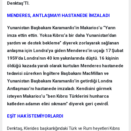
Denktaş’TI.
MENDERES, ANTLAŞMAYI HASTANEDE İMZALADI
Yunanistan Başbakanı Karamanlis’in Makarios’u “Yarın
imza ettin ettin. Yoksa Kıbrıs’a bir daha Yunanistan’dan
yardım ve destek bekleme” diyerek zorlayarak sağlanan
anlaşma için Londra’ya giden Menderes’in uçağı 17 Şubat
1959’da Londra’nın 40 km yakınlarında düştü. 16 kişinin
öldüğü kazada yaralı olarak kurtulan Menderes hastanede
tedavisi sürerken İngiltere Başbakanı MacMillan ve
Yunanistan Başbakanı Karamanlis’in getirdiği Londra
Antlaşması’nı hastanede imzaladı. Kendisini görmek
isteyen Makarios’u “ben Kıbrıs Türklerini hunharca
katleden adamın elini sıkmam” diyerek geri çevirdİ.
EŞİT HAK İSTEMİYORLARDI
Denktaş, Klerides başkanlığındaki Türk ve Rum heyetleri Kıbrıs