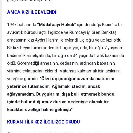
AMCA KIZI İLE EVLENDİ
1947 baharında
“Müdafaayı Hukuk”
için döndüğü Kıbrıs’ta bir
avukatlık bürosu açtı. İngilizce ve Rumcayı iyi bilen Denktaş
amcasının kızı Aydın Hanım ile evlendi. Üç oğlu ve üç kızı oldu.
Bir kızı beyin tümöründen iki buçuk yaşında, bir oğlu 7 yaşında
bademcik ameliyatında, bir oğlu da 34 yaşında trafik kazasında
öldü. Göremediği annesinin, dedesinin, ardından babasının
yitimine evlat acıları eklendi. Vatansız kalmamak için acılarını
yüreğine gömdü:
“Ölen üç çocuğumuzun da matemini
yeterince tutamadım. Ağlamak istedim, ancak
ağlayamadım. Duygularımı dışa belli etmemek bende,
içinde bulunduğumuz durum nedeniyle olacak bir
karakter özelliği haline gelmişti”
KUR’AN-I İLK KEZ İLGİLİZCE OKUDU