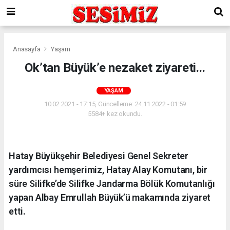
Anasayfa
Yaşam
Ok’tan Büyük’e nezaket ziyareti...
YAŞAM
10.02.2021 - 17:15, Güncelleme: 24.11.2022 - 01:59
5584+ kez okundu.
Hatay Büyükşehir Belediyesi Genel Sekreter
yardımcısı hemşerimiz, Hatay Alay Komutanı, bir
süre Silifke’de Silifke Jandarma Bölük Komutanlığı
yapan Albay Emrullah Büyük’ü makamında ziyaret
etti.