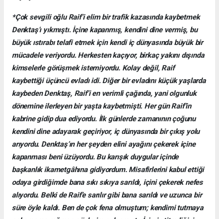
*Çok sevgili oğlu Raif’i elim bir trafik kazasında kaybetmek
Denktaş’ı yıkmıştı. İçine kapanmış, kendini dine vermiş, bu
büyük ıstırabı telafi etmek için kendi iç dünyasında büyük bir
mücadele veriyordu. Herkesten kaçıyor, birkaç yakını dışında
kimselerle görüşmek istemiyordu. Kolay değil, Raif
kaybettiği üçüncü evladı idi. Diğer bir evladını küçük yaşlarda
kaybeden Denktaş, Raif’i en verimli çağında, yani olgunluk
dönemine ilerleyen bir yaşta kaybetmişti. Her gün Raif’in
kabrine gidip dua ediyordu. İlk günlerde zamanının çoğunu
kendini dine adayarak geçiriyor, iç dünyasında bir çıkış yolu
arıyordu. Denktaş’ın her şeyden elini ayağını çekerek içine
kapanması beni üzüyordu. Bu karışık duygular içinde
başkanlık ikametgâhına gidiyordum. Misafirlerini kabul ettiği
odaya girdiğimde bana sıkı sıkıya sarıldı, içini çekerek nefes
alıyordu. Belki de Raif’e sarılır gibi bana sarıldı ve uzunca bir
süre öyle kaldı. Ben de çok fena olmuştum; kendimi tutmaya