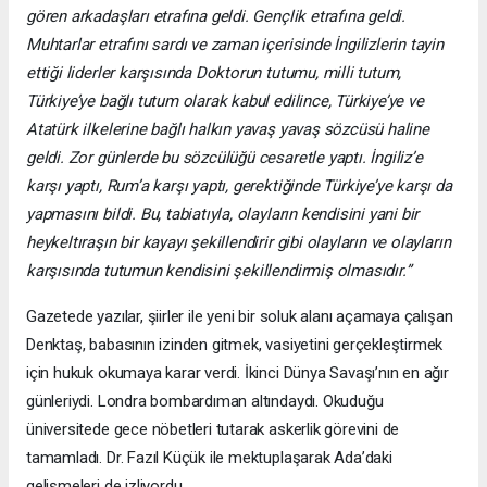
gören arkadaşları etrafına geldi. Gençlik etrafına geldi.
Muhtarlar etrafını sardı ve zaman içerisinde İngilizlerin tayin
ettiği liderler karşısında Doktorun tutumu, milli tutum,
Türkiye’ye bağlı tutum olarak kabul edilince, Türkiye’ye ve
Atatürk ilkelerine bağlı halkın yavaş yavaş sözcüsü haline
geldi. Zor günlerde bu sözcülüğü cesaretle yaptı. İngiliz’e
karşı yaptı, Rum’a karşı yaptı, gerektiğinde Türkiye’ye karşı da
yapmasını bildi. Bu, tabiatıyla, olayların kendisini yani bir
heykeltıraşın bir kayayı şekillendirir gibi olayların ve olayların
karşısında tutumun kendisini şekillendirmiş olmasıdır.”
Gazetede yazılar, şiirler ile yeni bir soluk alanı açamaya çalışan
Denktaş, babasının izinden gitmek, vasiyetini gerçekleştirmek
için hukuk okumaya karar verdi. İkinci Dünya Savaşı’nın en ağır
günleriydi. Londra bombardıman altındaydı. Okuduğu
üniversitede gece nöbetleri tutarak askerlik görevini de
tamamladı. Dr. Fazıl Küçük ile mektuplaşarak Ada’daki
gelişmeleri de izliyordu.