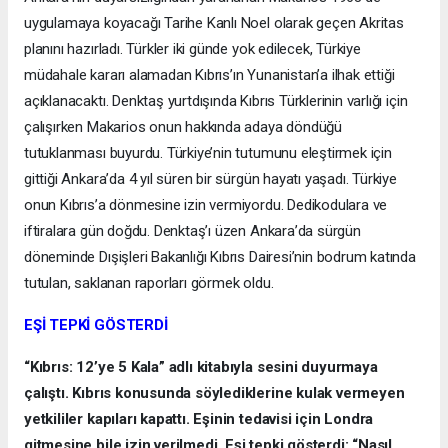
uygulamaya koyacağı Tarihe Kanlı Noel olarak geçen Akritas
planını hazırladı. Türkler iki günde yok edilecek, Türkiye
müdahale kararı alamadan Kıbrıs’ın Yunanistan’a ilhak ettiği
açıklanacaktı. Denktaş yurtdışında Kıbrıs Türklerinin varlığı için
çalışırken Makarios onun hakkında adaya döndüğü
tutuklanması buyurdu. Türkiye’nin tutumunu eleştirmek için
gittiği Ankara’da 4 yıl süren bir sürgün hayatı yaşadı. Türkiye
onun Kıbrıs’a dönmesine izin vermiyordu. Dedikodulara ve
iftiralara gün doğdu. Denktaş’ı üzen Ankara’da sürgün
döneminde Dışişleri Bakanlığı Kıbrıs Dairesi’nin bodrum katında
tutulan, saklanan raporları görmek oldu.
EŞİ TEPKİ GÖSTERDİ
“Kıbrıs: 12’ye 5 Kala” adlı kitabıyla sesini duyurmaya
çalıştı. Kıbrıs konusunda söylediklerine kulak vermeyen
yetkililer kapıları kapattı. Eşinin tedavisi için Londra
gitmesine bile izin verilmedi. Eşi tepki gösterdi: “Nasıl