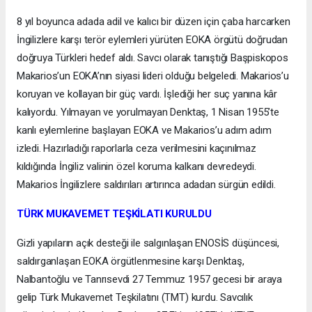
8 yıl boyunca adada adil ve kalıcı bir düzen için çaba harcarken
İngilizlere karşı terör eylemleri yürüten EOKA örgütü doğrudan
doğruya Türkleri hedef aldı. Savcı olarak tanıştığı Başpiskopos
Makarios’un EOKA’nın siyasi lideri olduğu belgeledi. Makarios’u
koruyan ve kollayan bir güç vardı. İşlediği her suç yanına kâr
kalıyordu. Yılmayan ve yorulmayan Denktaş, 1 Nisan 1955’te
kanlı eylemlerine başlayan EOKA ve Makarios’u adım adım
izledi. Hazırladığı raporlarla ceza verilmesini kaçınılmaz
kıldığında İngiliz valinin özel koruma kalkanı devredeydi.
Makarios İngilizlere saldırıları artırınca adadan sürgün edildi.
TÜRK MUKAVEMET TEŞKİLATI KURULDU
Gizli yapıların açık desteği ile salgınlaşan ENOSİS düşüncesi,
saldırganlaşan EOKA örgütlenmesine karşı Denktaş,
Nalbantoğlu ve Tanrısevdi 27 Temmuz 1957 gecesi bir araya
gelip Türk Mukavemet Teşkilatını (TMT) kurdu. Savcılık