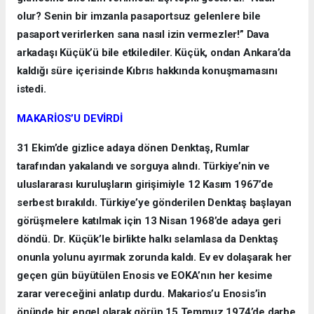
olur? Senin bir imzanla pasaportsuz gelenlere bile
pasaport verirlerken sana nasıl izin vermezler!” Dava
arkadaşı Küçük’ü bile etkilediler. Küçük, ondan Ankara’da
kaldığı süre içerisinde Kıbrıs hakkında konuşmamasını
istedi.
MAKARİOS’U DEVİRDİ
31 Ekim’de gizlice adaya dönen Denktaş, Rumlar
tarafından yakalandı ve sorguya alındı. Türkiye’nin ve
uluslararası kuruluşların girişimiyle 12 Kasım 1967’de
serbest bırakıldı. Türkiye’ye gönderilen Denktaş başlayan
görüşmelere katılmak için 13 Nisan 1968’de adaya geri
döndü. Dr. Küçük’le birlikte halkı selamlasa da Denktaş
onunla yolunu ayırmak zorunda kaldı. Ev ev dolaşarak her
geçen gün büyütülen Enosis ve EOKA’nın her kesime
zarar vereceğini anlatıp durdu. Makarios’u Enosis’in
önünde bir engel olarak görüp 15 Temmuz 1974’de darbe