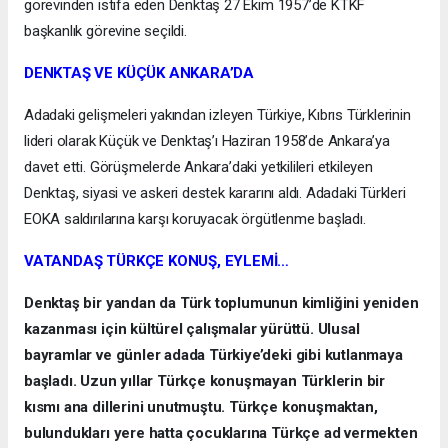
görevinden istifa eden Denktaş 27 Ekim 1957’de KTKF
başkanlık görevine seçildi.
DENKTAŞ VE KÜÇÜK ANKARA’DA
Adadaki gelişmeleri yakından izleyen Türkiye, Kıbrıs Türklerinin
lideri olarak Küçük ve Denktaş’ı Haziran 1958’de Ankara’ya
davet etti. Görüşmelerde Ankara’daki yetkilileri etkileyen
Denktaş, siyasi ve askeri destek kararını aldı. Adadaki Türkleri
EOKA saldırılarına karşı koruyacak örgütlenme başladı.
VATANDAŞ TÜRKÇE KONUŞ, EYLEMİ…
Denktaş bir yandan da Türk toplumunun kimliğini yeniden
kazanması için kültürel çalışmalar yürüttü. Ulusal
bayramlar ve günler adada Türkiye’deki gibi kutlanmaya
başladı. Uzun yıllar Türkçe konuşmayan Türklerin bir
kısmı ana dillerini unutmuştu. Türkçe konuşmaktan,
bulundukları yere hatta çocuklarına Türkçe ad vermekten