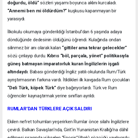
doğurdu, öldü”
sözleri yaşamı boyunca aklını kurcaladı.
“Annemi ben mi öldürdüm?”
kuşkusu kapanmayan bir
yarasıydı.
İlkokulu okumaya gönderildiği İstanbul’dan 6 yaşında adaya
döndüğünde dedesinin öldüğünü öğrendi. Kulağında ondan
silinmez bir anı olarak kalan
“gittiler ama tekrar gelecekler”
sözü çınlayıp durdu.
Kıbrıs “böl, parçala, yönet” politikasıyla
güneş batmayan imparatorluk kuran İngilizlerin işgali
altındaydı
. Babası gönderdiği İngiliz yatılı okulunda Rum/Türk
ayrıştırmasının farkına vardı. İtildikleri ilk kavgada Rum çocukları
“Deli Türk, köpek Türk”
diye bağırıyorlardı. Türk ve Rum
öğrenciler kaynaştırmak yerine sınıfları ayrıldı.
RUMLAR’DAN TÜRKLERE AÇIK SALDIRI
Ekilen nefret tohumları yeşerirken Rumlar önce silahı İngilizlere
çevirdi. Balkan Savaşları'nda, Girit'in Yunanistan Krallığı'na dâhil
edilmesi sırasında yükselen “Enosis”(ilhak) sözcüğü yayılıyordu.