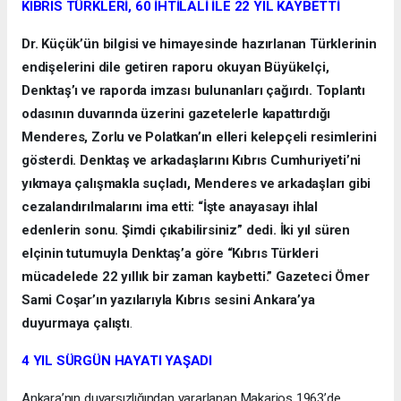
KIBRIS TÜRKLERİ, 60 İHTİLALİ İLE 22 YIL KAYBETTİ
Dr. Küçük’ün bilgisi ve himayesinde hazırlanan Türklerinin
endişelerini dile getiren raporu okuyan Büyükelçi,
Denktaş’ı ve raporda imzası bulunanları çağırdı. Toplantı
odasının duvarında üzerini gazetelerle kapattırdığı
Menderes, Zorlu ve Polatkan’ın elleri kelepçeli resimlerini
gösterdi. Denktaş ve arkadaşlarını Kıbrıs Cumhuriyeti’ni
yıkmaya çalışmakla suçladı, Menderes ve arkadaşları gibi
cezalandırılmalarını ima etti: “İşte anayasayı ihlal
edenlerin sonu. Şimdi çıkabilirsiniz” dedi. İki yıl süren
elçinin tutumuyla Denktaş’a göre “Kıbrıs Türkleri
mücadelede 22 yıllık bir zaman kaybetti.” Gazeteci Ömer
Sami Coşar’ın yazılarıyla Kıbrıs sesini Ankara’ya
duyurmaya çalıştı
.
4 YIL SÜRGÜN HAYATI YAŞADI
Ankara’nın duyarsızlığından yararlanan Makarios 1963’de