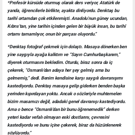
*Profesör kürsüde oturmuş olarak ders veriyor, Atatürk de
yanda, öğrencilerle birlikte, ayakta dinliyordu. Denktaş bu
tarihî ortamdan çok etkilenmişti. Anadolu’nun güney ucundan,
Kıbrıs’tan, yine tarihin içinden gelen bir büyük insan, bu tarihî
ortamı tamamlıyor, onun bir parçası oluyordu.”
*Denktaş fotoğraf çekmek için dolaştı. Masaya dönerken ben
yine saygıyla ayağa kalktım ve “Sayın Cumhurbaşkanım,”
diyerek oturmasını bekledim. Oturdu, biraz sonra da iç
çekerek, “Osmanlı’dan adaya her şey gelmiş ama bu
gelmemiş,” dedi. Benim kendisine karşı saygılı davranışımı
kastediyordu. Denktaş masaya gelip giderken benden başka
yerinden kıpırdayan yoktu. Ancak o sözleriyle muhtemelen
bizim masamızı değil, adadaki genel davranışı kastediyordu.
Ama o bence “Osmanlı’dan bir bunu öğrenemedik” derken
yeteri kadar vefalı olmayan eski dostlarını, çevresini
kastediyordu ve bunu içine çekerek, biraz da hüzünlenerek
söylüyordu.”