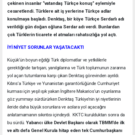
çekinen insanlar “vatandaş Türkçe konuş” eylemiyle
cesaretlendi. Türklere ait iş yerlerine Türkçe adlar
konulmaya başladı. Denktaş, bir köye Türkçe Serdarlı adı
verildiği gün doğan oğluna Serdar adı verdi. Bunlardan
çok Türklerin ticarete el atmaları rahatsızlığa yol açtı.
İYİ NİYET SORUNLAR YAŞATACAKTI
Küçük’ün boyun eğdiği Türk diplomatlar ve yetkililerle
gerektiğinde tartışan; yanılgılarına ve Türk toplumunun zararına
yol açan tutumlarına karşı çıkan Denktaş görevinden ayrıldı.
Kıbrıs’a Türkiye ve Yunanistan garantörlüğünde Cumhuriyet
kurması için yeşil ışık yakan İngiltere Makarios’un oyunlarına
göz yummayı sürdürürken Denktaş Türkiye’nin iyi niyetlerinin
ileride daha büyük sorunlara ve acılara yol açacağını
anlatamamanın sıkıntısı içindeydi. KKTC kurulduktan sonra da
bu sürdü.
Yabancı ülke Devlet Başkanı olarak TBMM’de ilk
ve altı defa Genel Kurula hitap eden tek Cumhurbaşkanı