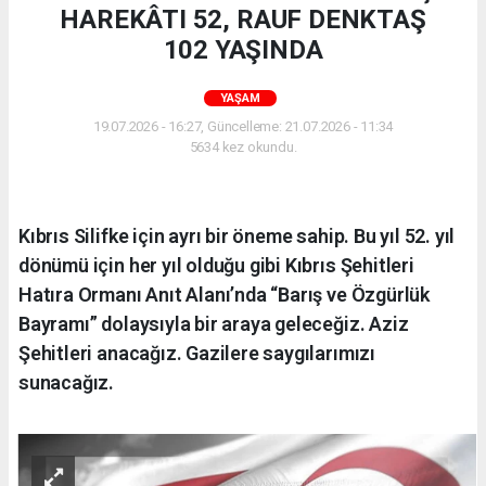
HAREKÂTI 52, RAUF DENKTAŞ
102 YAŞINDA
YAŞAM
19.07.2026 - 16:27, Güncelleme: 21.07.2026 - 11:34
5634 kez okundu.
Kıbrıs Silifke için ayrı bir öneme sahip. Bu yıl 52. yıl
dönümü için her yıl olduğu gibi Kıbrıs Şehitleri
Hatıra Ormanı Anıt Alanı’nda “Barış ve Özgürlük
Bayramı” dolaysıyla bir araya geleceğiz. Aziz
Şehitleri anacağız. Gazilere saygılarımızı
sunacağız.