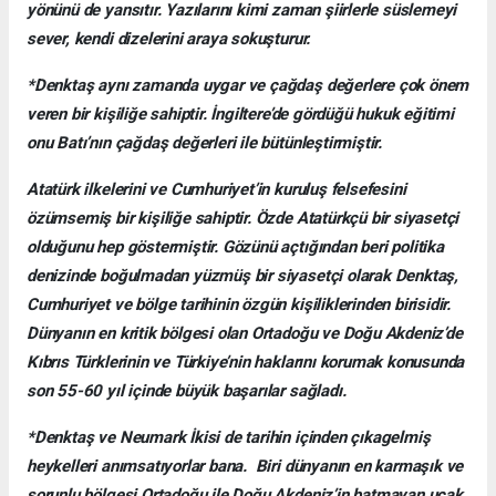
yönünü de yansıtır. Yazılarını kimi zaman şiirlerle süslemeyi
sever, kendi dizelerini araya sokuşturur.
*Denktaş aynı zamanda uygar ve çağdaş değerlere çok önem
veren bir kişiliğe sahiptir. İngiltere’de gördüğü hukuk eğitimi
onu Batı’nın çağdaş değerleri ile bütünleştirmiştir.
Atatürk ilkelerini ve Cumhuriyet’in kuruluş felsefesini
özümsemiş bir kişiliğe sahiptir. Özde Atatürkçü bir siyasetçi
olduğunu hep göstermiştir. Gözünü açtığından beri politika
denizinde boğulmadan yüzmüş bir siyasetçi olarak Denktaş,
Cumhuriyet ve bölge tarihinin özgün kişiliklerinden birisidir.
Dünyanın en kritik bölgesi olan Ortadoğu ve Doğu Akdeniz’de
Kıbrıs Türklerinin ve Türkiye’nin haklarını korumak konusunda
son 55-60 yıl içinde büyük başarılar sağladı.
*Denktaş ve Neumark İkisi de tarihin içinden çıkagelmiş
heykelleri anımsatıyorlar bana. Biri dünyanın en karmaşık ve
sorunlu bölgesi Ortadoğu ile Doğu Akdeniz’in batmayan uçak