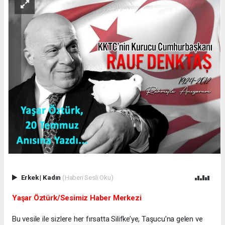
Erkek
|
Kadın
(Haberi Sesli Oku)
Yaşar Öztürk/Sesimiz Haber Merkezi
Bu vesile ile sizlere her fırsatta Silifke’ye, Taşucu’na gelen ve