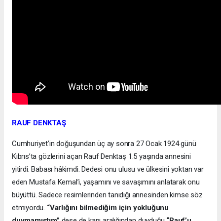
RAUF DENKTAŞ
Cumhuriyet’in doğuşundan üç ay sonra 27 Ocak 1924 günü
Kıbrıs’ta gözlerini açan Rauf Denktaş 1.5 yaşında annesini
yitirdi. Babası hâkimdi. Dedesi onu ulusu ve ülkesini yoktan var
eden Mustafa Kemal’i, yaşamını ve savaşımını anlatarak onu
büyüttü. Sadece resimlerinden tanıdığı annesinden kimse söz
etmiyordu.
“Varlığını bilmediğim için yokluğunu
duymamıştım”
dese de kapı aralığından duyduğu
“Rauf’u