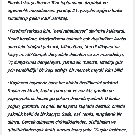
Enonis’e karşı direnen Türk toplumunun özgürlük ve
egemenlik mücadelesini yürütüp 21. yüzyılın eşiğine kadar
sürüklenip gelen Rauf Denktaş.
*Fotoğraf tutkusu için, “beni rahatlatıyor” deyimini kullanırdı.
Kendi kendime, fotoğraflarına bakarak çok düşündüm: Acaba
onun için fotoğraf çekmek, bilinçaltına, “kendi dünyası”na
kaçış mı idi? Gerçek dünyadaki dikenleri ve zor mücadeleyi,
“iç dünyasında dengeleyen, yumuşak, masum, istediği gibi
yön verebildiği” bir kapı aralığı, bir mercek miydi? Kim bilir!
*Kuşlarına hayrandı; bana her birinin özelliklerini anlatırdı.
Kuşlar renkliydi, kuşlar yumuşak ve nazikti, gürültü de
yapmıyorlardı. İnsanı gerçekten dinlendiriyorlardı. O kadar
yoğun, gürültülü ve çileli bir hayatta kuşlarla dostluk, onlarla
yakınlık belki de bir kaçıştı. Sade, saf, temiz, rengârenk bir
dünya. Gerçek dünyanın çirkinliklerinden, pisliğinden ve
gürültüsünden çok farklı, huzura kaçış yolu. “Kuşlar incitmez,