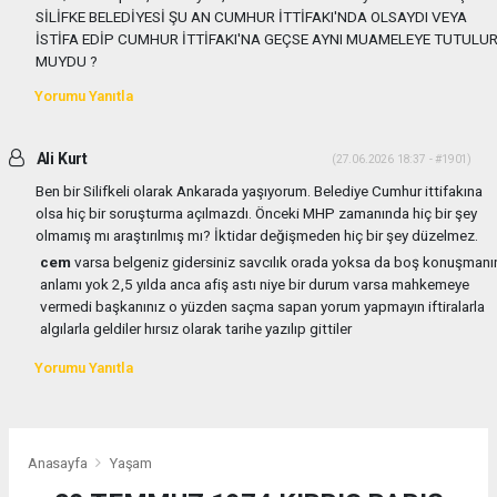
SİLİFKE BELEDİYESİ ŞU AN CUMHUR İTTİFAKI'NDA OLSAYDI VEYA
İSTİFA EDİP CUMHUR İTTİFAKI'NA GEÇSE AYNI MUAMELEYE TUTULU
MUYDU ?
Yorumu Yanıtla
Ali Kurt
(27.06.2026 18:37 - #1901)
Ben bir Silifkeli olarak Ankarada yaşıyorum. Belediye Cumhur ittifakına
olsa hiç bir soruşturma açılmazdı. Önceki MHP zamanında hiç bir şey
olmamış mı araştırılmış mı? İktidar değişmeden hiç bir şey düzelmez.
cem
varsa belgeniz gidersiniz savcılık orada yoksa da boş konuşmanı
anlamı yok 2,5 yılda anca afiş astı niye bir durum varsa mahkemeye
vermedi başkanınız o yüzden saçma sapan yorum yapmayın iftiralarla
algılarla geldiler hırsız olarak tarihe yazılıp gittiler
Yorumu Yanıtla
Anasayfa
Yaşam