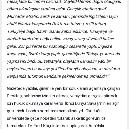
mesajlarla bir zemin hazırladı. Söylediklerinin doğru olduğunu
gören arkadaşları etrafına geldi. Gençlik etrafına geldi.
Muhtarlar etrafını sardı ve zaman içerisinde İngilizlerin tayin
ettiği liderler karşısında Doktorun tutumu, milli tutum,
Türkiye’ye bağlı tutum olarak kabul edilince, Türkiye’ye ve
Atatürk ilkelerine bağlı halkın yavaş yavaş sözcüsü haline
geldi. Zor günlerde bu sözcülüğü cesaretle yaptı. İngiliz’e
karşı yaptı, Rum’a karşı yaptı, gerektiğinde Türkiye’ye karşı da
yapmasını bildi. Bu, tabiatıyla, olayların kendisini yani bir
heykeltıraşın bir kayayı şekillendirir gibi olayların ve olayların
karşısında tutumun kendisini şekillendirmiş olmasıdır.”
Gazetede yazılar, şiirler ile yeni bir soluk alanı açamaya çalışan
Denktaş, babasının izinden gitmek, vasiyetini gerçekleştirmek
için hukuk okumaya karar verdi. İkinci Dünya Savaşı’nın en ağır
günleriydi. Londra bombardıman altındaydı. Okuduğu
üniversitede gece nöbetleri tutarak askerlik görevini de
tamamladı. Dr. Fazıl Küçük ile mektuplaşarak Ada’daki