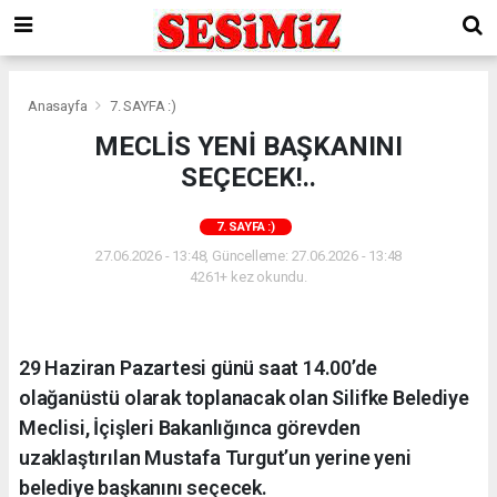
Anasayfa
7. SAYFA :)
MECLİS YENİ BAŞKANINI
SEÇECEK!..
7. SAYFA :)
27.06.2026 - 13:48, Güncelleme: 27.06.2026 - 13:48
4261+ kez okundu.
29 Haziran Pazartesi günü saat 14.00’de
olağanüstü olarak toplanacak olan Silifke Belediye
Meclisi, İçişleri Bakanlığınca görevden
uzaklaştırılan Mustafa Turgut’un yerine yeni
belediye başkanını seçecek.