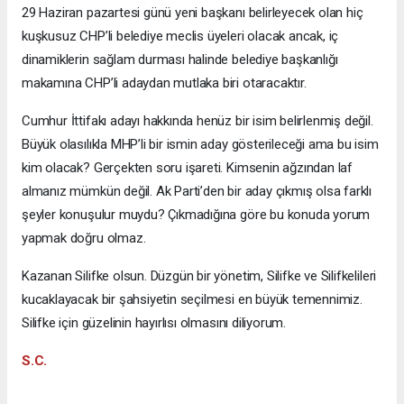
29 Haziran pazartesi günü yeni başkanı belirleyecek olan hiç
kuşkusuz CHP’li belediye meclis üyeleri olacak ancak, iç
dinamiklerin sağlam durması halinde belediye başkanlığı
makamına CHP’li adaydan mutlaka biri otaracaktır.
Cumhur İttifakı adayı hakkında henüz bir isim belirlenmiş değil.
Büyük olasılıkla MHP’li bir ismin aday gösterileceği ama bu isim
kim olacak? Gerçekten soru işareti. Kimsenin ağzından laf
almanız mümkün değil. Ak Parti’den bir aday çıkmış olsa farklı
şeyler konuşulur muydu? Çıkmadığına göre bu konuda yorum
yapmak doğru olmaz.
Kazanan Silifke olsun. Düzgün bir yönetim, Silifke ve Silifkelileri
kucaklayacak bir şahsiyetin seçilmesi en büyük temennimiz.
Silifke için güzelinin hayırlısı olmasını diliyorum.
S.C.