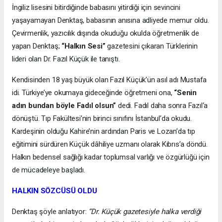
İngiliz lisesini bitirdiğinde babasını yitirdiği için sevincini
yaşayamayan Denktaş, babasının anısına adliyede memur oldu.
Çevirmenlik, yazıcılık dışında okuduğu okulda öğretmenlik de
yapan Denktaş;
“Halkın Sesi”
gazetesini çıkaran Türklerinin
lideri olan Dr. Fazıl Küçük ile tanıştı.
Kendisinden 18 yaş büyük olan Fazıl Küçük’ün asıl adı Mustafa
idi. Türkiye’ye okumaya gideceğinde öğretmeni ona,
“Senin
adın bundan böyle Fadıl olsun”
dedi. Fadıl daha sonra Fazıl‘a
dönüştü. Tıp Fakültesi’nin birinci sınıfını İstanbul’da okudu.
Kardeşinin olduğu Kahire’nin ardından Paris ve Lozan’da tıp
eğitimini sürdüren Küçük dâhiliye uzmanı olarak Kıbrıs’a döndü.
Halkın bedensel sağlığı kadar toplumsal varlığı ve özgürlüğü için
de mücadeleye başladı.
HALKIN SÖZCÜSÜ OLDU
Denktaş şöyle anlatıyor:
“Dr. Küçük gazetesiyle halka verdiği