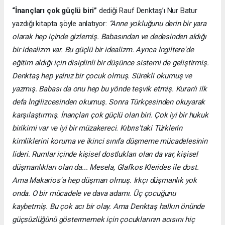
“İnançları çok güçlü biri”
dediği Rauf Denktaş’ı Nur Batur
yazdığı kitapta şöyle anlatıyor:
“Anne yokluğunu derin bir yara
olarak hep içinde gizlemiş. Babasından ve dedesinden aldığı
bir idealizm var. Bu güçlü bir idealizm. Ayrıca İngiltere'de
eğitim aldığı için disiplinli bir düşünce sistemi de geliştirmiş.
Denktaş hep yalnız bir çocuk olmuş. Sürekli okumuş ve
yazmış. Babası da onu hep bu yönde teşvik etmiş. Kuran'ı ilk
defa İngilizcesinden okumuş. Sonra Türkçesinden okuyarak
karşılaştırmış. İnançları çok güçlü olan biri. Çok iyi bir hukuk
birikimi var ve iyi bir müzakereci. Kıbrıs'taki Türklerin
kimliklerini koruma ve ikinci sınıfa düşmeme mücadelesinin
lideri. Rumlar içinde kişisel dostlukları olan da var, kişisel
düşmanlıkları olan da... Mesela, Glafkos Klerides ile dost.
Ama Makarios'a hep düşman olmuş. Irkçı düşmanlık yok
onda. O bir mücadele ve dava adamı. Üç çocuğunu
kaybetmiş. Bu çok acı bir olay. Ama Denktaş halkın önünde
güçsüzlüğünü göstermemek için çocuklarının acısını hiç