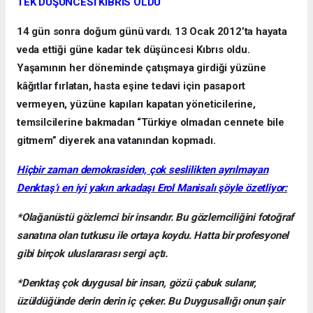
TEK DÜŞÜNCESİ KIBRIS OLDU
14 gün sonra doğum günü vardı. 13 Ocak 2012’ta hayata
veda ettiği güne kadar tek düşüncesi Kıbrıs oldu.
Yaşamının her döneminde çatışmaya girdiği yüzüne
kâğıtlar fırlatan, hasta eşine tedavi için pasaport
vermeyen, yüzüne kapıları kapatan yöneticilerine,
temsilcilerine bakmadan “Türkiye olmadan cennete bile
gitmem” diyerek ana vatanından kopmadı.
Hiçbir zaman demokrasiden, çok seslilikten ayrılmayan
Denktaş’ı en iyi yakın arkadaşı Erol Manisalı şöyle özetliyor:
*Olağanüstü gözlemci bir insandır. Bu gözlemciliğini fotoğraf
sanatına olan tutkusu ile ortaya koydu. Hatta bir profesyonel
gibi birçok uluslararası sergi açtı.
*Denktaş çok duygusal bir insan, gözü çabuk sulanır,
üzüldüğünde derin derin iç çeker. Bu Duygusallığı onun şair