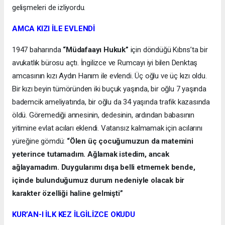
gelişmeleri de izliyordu.
AMCA KIZI İLE EVLENDİ
1947 baharında
“Müdafaayı Hukuk”
için döndüğü Kıbrıs’ta bir
avukatlık bürosu açtı. İngilizce ve Rumcayı iyi bilen Denktaş
amcasının kızı Aydın Hanım ile evlendi. Üç oğlu ve üç kızı oldu.
Bir kızı beyin tümöründen iki buçuk yaşında, bir oğlu 7 yaşında
bademcik ameliyatında, bir oğlu da 34 yaşında trafik kazasında
öldü. Göremediği annesinin, dedesinin, ardından babasının
yitimine evlat acıları eklendi. Vatansız kalmamak için acılarını
yüreğine gömdü:
“Ölen üç çocuğumuzun da matemini
yeterince tutamadım. Ağlamak istedim, ancak
ağlayamadım. Duygularımı dışa belli etmemek bende,
içinde bulunduğumuz durum nedeniyle olacak bir
karakter özelliği haline gelmişti”
KUR’AN-I İLK KEZ İLGİLİZCE OKUDU