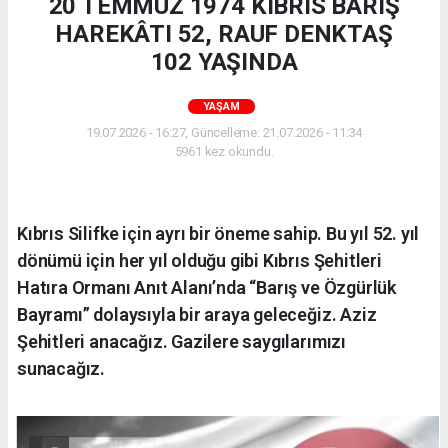
20 TEMMUZ 1974 KIBRIS BARIŞ
HAREKÂTI 52, RAUF DENKTAŞ
102 YAŞINDA
YAŞAM
19.07.2026 - 16:27, Güncelleme: 21.07.2026 - 11:34
5961 kez okundu.
Kıbrıs Silifke için ayrı bir öneme sahip. Bu yıl 52. yıl
dönümü için her yıl olduğu gibi Kıbrıs Şehitleri
Hatıra Ormanı Anıt Alanı’nda “Barış ve Özgürlük
Bayramı” dolaysıyla bir araya geleceğiz. Aziz
Şehitleri anacağız. Gazilere saygılarımızı
sunacağız.