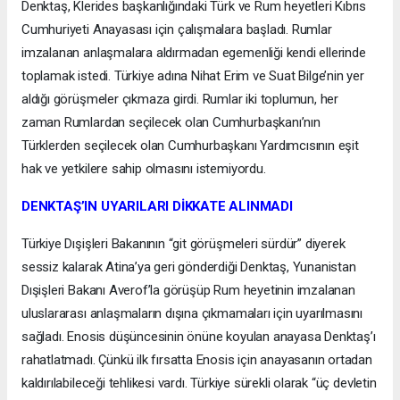
Denktaş, Klerides başkanlığındaki Türk ve Rum heyetleri Kıbrıs
Cumhuriyeti Anayasası için çalışmalara başladı. Rumlar
imzalanan anlaşmalara aldırmadan egemenliği kendi ellerinde
toplamak istedi. Türkiye adına Nihat Erim ve Suat Bilge’nin yer
aldığı görüşmeler çıkmaza girdi. Rumlar iki toplumun, her
zaman Rumlardan seçilecek olan Cumhurbaşkanı’nın
Türklerden seçilecek olan Cumhurbaşkanı Yardımcısının eşit
hak ve yetkilere sahip olmasını istemiyordu.
DENKTAŞ’IN UYARILARI DİKKATE ALINMADI
Türkiye Dışişleri Bakanının “git görüşmeleri sürdür” diyerek
sessiz kalarak Atina’ya geri gönderdiği Denktaş, Yunanistan
Dışişleri Bakanı Averof’la görüşüp Rum heyetinin imzalanan
uluslararası anlaşmaların dışına çıkmamaları için uyarılmasını
sağladı. Enosis düşüncesinin önüne koyulan anayasa Denktaş’ı
rahatlatmadı. Çünkü ilk fırsatta Enosis için anayasanın ortadan
kaldırılabileceği tehlikesi vardı. Türkiye sürekli olarak “üç devletin