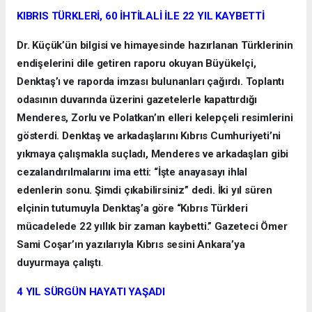
KIBRIS TÜRKLERİ, 60 İHTİLALİ İLE 22 YIL KAYBETTİ
Dr. Küçük’ün bilgisi ve himayesinde hazırlanan Türklerinin
endişelerini dile getiren raporu okuyan Büyükelçi,
Denktaş’ı ve raporda imzası bulunanları çağırdı. Toplantı
odasının duvarında üzerini gazetelerle kapattırdığı
Menderes, Zorlu ve Polatkan’ın elleri kelepçeli resimlerini
gösterdi. Denktaş ve arkadaşlarını Kıbrıs Cumhuriyeti’ni
yıkmaya çalışmakla suçladı, Menderes ve arkadaşları gibi
cezalandırılmalarını ima etti: “İşte anayasayı ihlal
edenlerin sonu. Şimdi çıkabilirsiniz” dedi. İki yıl süren
elçinin tutumuyla Denktaş’a göre “Kıbrıs Türkleri
mücadelede 22 yıllık bir zaman kaybetti.” Gazeteci Ömer
Sami Coşar’ın yazılarıyla Kıbrıs sesini Ankara’ya
duyurmaya çalıştı
.
4 YIL SÜRGÜN HAYATI YAŞADI