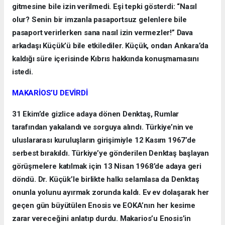
gitmesine bile izin verilmedi. Eşi tepki gösterdi: “Nasıl
olur? Senin bir imzanla pasaportsuz gelenlere bile
pasaport verirlerken sana nasıl izin vermezler!” Dava
arkadaşı Küçük’ü bile etkilediler. Küçük, ondan Ankara’da
kaldığı süre içerisinde Kıbrıs hakkında konuşmamasını
istedi.
MAKARİOS’U DEVİRDİ
31 Ekim’de gizlice adaya dönen Denktaş, Rumlar
tarafından yakalandı ve sorguya alındı. Türkiye’nin ve
uluslararası kuruluşların girişimiyle 12 Kasım 1967’de
serbest bırakıldı. Türkiye’ye gönderilen Denktaş başlayan
görüşmelere katılmak için 13 Nisan 1968’de adaya geri
döndü. Dr. Küçük’le birlikte halkı selamlasa da Denktaş
onunla yolunu ayırmak zorunda kaldı. Ev ev dolaşarak her
geçen gün büyütülen Enosis ve EOKA’nın her kesime
zarar vereceğini anlatıp durdu. Makarios’u Enosis’in