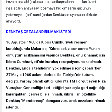
imza altına aldığı uluslararası antlaşmaların esasları üzerine
inşa edilen anayasayı bozmaya hiç kimsenin gücünün
yetemeyeceğini” sandığından Denktaş’ın uyarılarını dikkate
almıyordu.
DENKTAŞ CEZALANDIRILMAK İSTEDİ
16 Ağustos 1960’da Kıbrıs Cumhuriyeti resmen
kurulduğunda Makarios, “Kıbrıs sekiz asır sonra Yunan
olmuştur” açıklamasını yapınca Denktaş, onu kınamak için
Kıbrıs Cumhuriyeti’nin kuruluş resepsiyonuna katılmadı.
Denktaş, Enosis tehdidinin yok edilmesi için çabalarken
27 Mayıs 1960 askeri darbesi ile Türkiye’nin tutumu
değişti. Yarbay olarak gittiği Kıbrıs’ta TMT örgütleyen Rıza
Vuruşkan Generalliğe terfi ettiğini yazısıyla geri çağrıldığı
karargâhtan içeriye bile alınmadı. Kıbrıslılar, özellikle
Denktaş “Menderesçi” damgası vurularak cezalandırılmak
istendi.