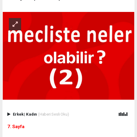
Erkek
|
Kadın
(Haberi Sesli Oku)
7. Sayfa