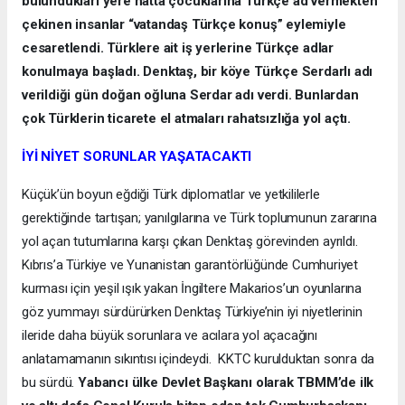
bulundukları yere hatta çocuklarına Türkçe ad vermekten
çekinen insanlar “vatandaş Türkçe konuş” eylemiyle
cesaretlendi. Türklere ait iş yerlerine Türkçe adlar
konulmaya başladı. Denktaş, bir köye Türkçe Serdarlı adı
verildiği gün doğan oğluna Serdar adı verdi. Bunlardan
çok Türklerin ticarete el atmaları rahatsızlığa yol açtı.
İYİ NİYET SORUNLAR YAŞATACAKTI
Küçük’ün boyun eğdiği Türk diplomatlar ve yetkililerle
gerektiğinde tartışan; yanılgılarına ve Türk toplumunun zararına
yol açan tutumlarına karşı çıkan Denktaş görevinden ayrıldı.
Kıbrıs’a Türkiye ve Yunanistan garantörlüğünde Cumhuriyet
kurması için yeşil ışık yakan İngiltere Makarios’un oyunlarına
göz yummayı sürdürürken Denktaş Türkiye’nin iyi niyetlerinin
ileride daha büyük sorunlara ve acılara yol açacağını
anlatamamanın sıkıntısı içindeydi. KKTC kurulduktan sonra da
bu sürdü.
Yabancı ülke Devlet Başkanı olarak TBMM’de ilk