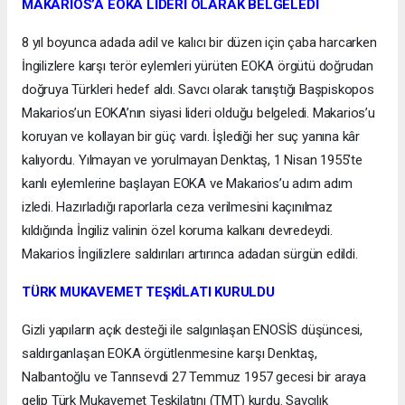
MAKARİOS’A EOKA LİDERİ OLARAK BELGELEDİ
8 yıl boyunca adada adil ve kalıcı bir düzen için çaba harcarken
İngilizlere karşı terör eylemleri yürüten EOKA örgütü doğrudan
doğruya Türkleri hedef aldı. Savcı olarak tanıştığı Başpiskopos
Makarios’un EOKA’nın siyasi lideri olduğu belgeledi. Makarios’u
koruyan ve kollayan bir güç vardı. İşlediği her suç yanına kâr
kalıyordu. Yılmayan ve yorulmayan Denktaş, 1 Nisan 1955’te
kanlı eylemlerine başlayan EOKA ve Makarios’u adım adım
izledi. Hazırladığı raporlarla ceza verilmesini kaçınılmaz
kıldığında İngiliz valinin özel koruma kalkanı devredeydi.
Makarios İngilizlere saldırıları artırınca adadan sürgün edildi.
TÜRK MUKAVEMET TEŞKİLATI KURULDU
Gizli yapıların açık desteği ile salgınlaşan ENOSİS düşüncesi,
saldırganlaşan EOKA örgütlenmesine karşı Denktaş,
Nalbantoğlu ve Tanrısevdi 27 Temmuz 1957 gecesi bir araya
gelip Türk Mukavemet Teşkilatını (TMT) kurdu. Savcılık