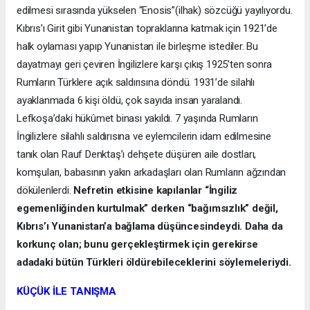
edilmesi sırasında yükselen “Enosis”(ilhak) sözcüğü yayılıyordu.
Kıbrıs’ı Girit gibi Yunanistan topraklarına katmak için 1921’de
halk oylaması yapıp Yunanistan ile birleşme istediler. Bu
dayatmayı geri çeviren İngilizlere karşı çıkış 1925’ten sonra
Rumların Türklere açık saldırısına döndü. 1931’de silahlı
ayaklanmada 6 kişi öldü, çok sayıda insan yaralandı.
Lefkoşa’daki hükûmet binası yakıldı. 7 yaşında Rumların
İngilizlere silahlı saldırısına ve eylemcilerin idam edilmesine
tanık olan Rauf Denktaş’ı dehşete düşüren aile dostları,
komşuları, babasının yakın arkadaşları olan Rumların ağzından
dökülenlerdi.
Nefretin etkisine kapılanlar “İngiliz
egemenliğinden kurtulmak” derken “bağımsızlık” değil,
Kıbrıs’ı Yunanistan’a bağlama düşüncesindeydi. Daha da
korkunç olan; bunu gerçekleştirmek için gerekirse
adadaki bütün Türkleri öldürebileceklerini söylemeleriydi.
KÜÇÜK İLE TANIŞMA