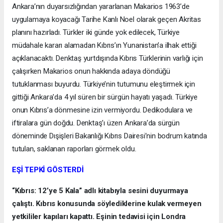
Ankara’nın duyarsızlığından yararlanan Makarios 1963’de
uygulamaya koyacağı Tarihe Kanlı Noel olarak geçen Akritas
planını hazırladı. Türkler iki günde yok edilecek, Türkiye
müdahale kararı alamadan Kıbrıs’ın Yunanistan’a ilhak ettiği
açıklanacaktı. Denktaş yurtdışında Kıbrıs Türklerinin varlığı için
çalışırken Makarios onun hakkında adaya döndüğü
tutuklanması buyurdu. Türkiye’nin tutumunu eleştirmek için
gittiği Ankara’da 4 yıl süren bir sürgün hayatı yaşadı. Türkiye
onun Kıbrıs’a dönmesine izin vermiyordu. Dedikodulara ve
iftiralara gün doğdu. Denktaş’ı üzen Ankara’da sürgün
döneminde Dışişleri Bakanlığı Kıbrıs Dairesi’nin bodrum katında
tutulan, saklanan raporları görmek oldu.
EŞİ TEPKİ GÖSTERDİ
“Kıbrıs: 12’ye 5 Kala” adlı kitabıyla sesini duyurmaya
çalıştı. Kıbrıs konusunda söylediklerine kulak vermeyen
yetkililer kapıları kapattı. Eşinin tedavisi için Londra