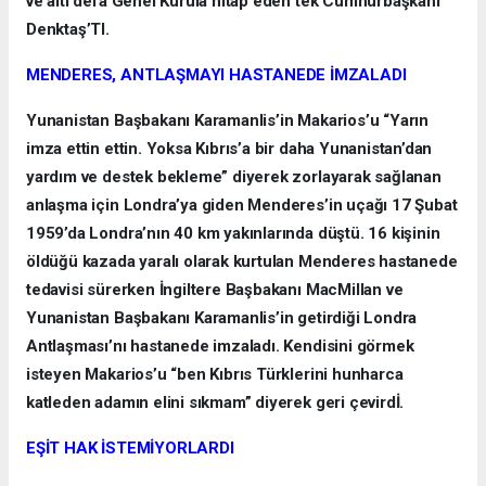
ve altı defa Genel Kurula hitap eden tek Cumhurbaşkanı
Denktaş’TI.
MENDERES, ANTLAŞMAYI HASTANEDE İMZALADI
Yunanistan Başbakanı Karamanlis’in Makarios’u “Yarın
imza ettin ettin. Yoksa Kıbrıs’a bir daha Yunanistan’dan
yardım ve destek bekleme” diyerek zorlayarak sağlanan
anlaşma için Londra’ya giden Menderes’in uçağı 17 Şubat
1959’da Londra’nın 40 km yakınlarında düştü. 16 kişinin
öldüğü kazada yaralı olarak kurtulan Menderes hastanede
tedavisi sürerken İngiltere Başbakanı MacMillan ve
Yunanistan Başbakanı Karamanlis’in getirdiği Londra
Antlaşması’nı hastanede imzaladı. Kendisini görmek
isteyen Makarios’u “ben Kıbrıs Türklerini hunharca
katleden adamın elini sıkmam” diyerek geri çevirdİ.
EŞİT HAK İSTEMİYORLARDI