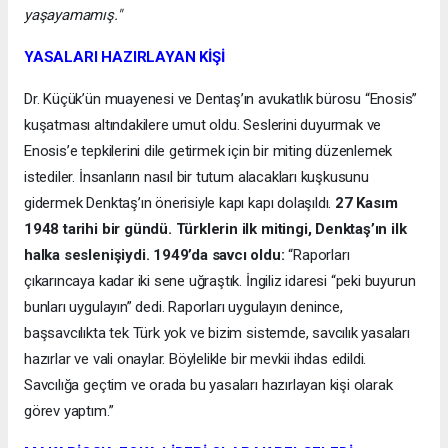
yaşayamamış."
YASALARI HAZIRLAYAN KİŞİ
Dr. Küçük’ün muayenesi ve Dentaş’ın avukatlık bürosu “Enosis”
kuşatması altındakilere umut oldu. Seslerini duyurmak ve
Enosis’e tepkilerini dile getirmek için bir miting düzenlemek
istediler. İnsanların nasıl bir tutum alacakları kuşkusunu
gidermek Denktaş’ın önerisiyle kapı kapı dolaşıldı.
27 Kasım
1948 tarihi bir gündü. Türklerin ilk mitingi, Denktaş’ın ilk
halka seslenişiydi. 1949’da savcı oldu:
“Raporları
çıkarıncaya kadar iki sene uğraştık. İngiliz idaresi “peki buyurun
bunları uygulayın” dedi. Raporları uygulayın denince,
başsavcılıkta tek Türk yok ve bizim sistemde, savcılık yasaları
hazırlar ve vali onaylar. Böylelikle bir mevkii ihdas edildi.
Savcılığa geçtim ve orada bu yasaları hazırlayan kişi olarak
görev yaptım.”