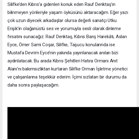
Silifke’den Kıbrıs’a gidenleri konuk eden Rauf Denktaş’ın
bilinmeyen yönleriyle yaşam öyküsünü aktaracağım. Eğer yazı
çok uzun diyecek arkadaşlar olursa değerli sanatçı Utku
Erişik’in olağanüstü ses ve yorumuyla sesli olarak dinleme
fırsatını sunacağız. Rauf Denktaş, Kıbrıs Barış Harekâtı, Aslan
Eyce, Ömer Sami Coşar, Silifke, Taşucu konularında ise
Mustafa Devrim Eyce’nin yakında yayınlanacak anıları bizi
aydınlatacak. Bu arada Kıbrıs Şehitleri Hatıra Ormanı Anıt
Alanı’nı bakımsızlıktan kurtaran Silifke Orman İşletme yönetici
ve çalışanlarına teşekkür ederim. İçimi sızlatan bir durumu da
daha sonra paylaşacağım.