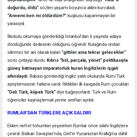
doğurdu, öldü”
sözleri yaşamı boyunca aklını kurcaladı.
“Annemi ben mi öldürdüm?”
kuşkusu kapanmayan bir
yarasıydı.
İlkokulu okumaya gönderildiği İstanbul’dan 6 yaşında adaya
döndüğünde dedesinin öldüğünü öğrendi. Kulağında ondan
silinmez bir anı olarak kalan
“gittiler ama tekrar gelecekler”
sözü çınlayıp durdu.
Kıbrıs “böl, parçala, yönet” politikasıyla
güneş batmayan imparatorluk kuran İngilizlerin işgali
altındaydı
. Babası gönderdiği İngiliz yatılı okulunda Rum/Türk
ayrıştırmasının farkına vardı. İtildikleri ilk kavgada Rum çocukları
“Deli Türk, köpek Türk”
diye bağırıyorlardı. Türk ve Rum
öğrenciler kaynaştırmak yerine sınıfları ayrıldı.
RUMLAR’DAN TÜRKLERE AÇIK SALDIRI
Ekilen nefret tohumları yeşerirken Rumlar önce silahı İngilizlere
çevirdi. Balkan Savaşları'nda, Girit'in Yunanistan Krallığı'na dâhil