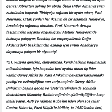
gemisi Kıbrıs’tan gelmiş bir abide, Öteki Hitler Almanya’sının
zulmünden kaçarak Türkiye’ye sığınan bir aydın adam, Prof.
Neumark. Ortak yönleri her ikisinin de bir anlamda Türkiye’ye,
Anadolu’ya sığınmış olmaları. Prof. Neumark Avrupa
faşizminden kaçarak özgürlüğünü Atatürk Türkiyesi’nde
bulmaya çalışıyor; Denktaş ise emperyalizmin Doğu
Akdeniz’deki baskılarından ezildiği için sırtını Anadolu’ya
dayamaya çalışan bir siyasetçi.
*21. yüzyıla girerken, dünyamızda, kendi halkının bağımsızlık
mücadelesinde, işin başından beri ayakta duran üç lider
vardır; Güney Afrika’da, Kara Afrika’nın beyazlar karşısındaki
yenilgi ve ezilmişliğine son verip seçimle Güney Afrika
Birliği’nin başına geçen ve “Batı” tarafından da sonunda
desteklenen Mandela; Batista rejiminin çürümüşlüğüne karşı
ihtilal yapıp, ABD’ye rağmen Küba’nın lideri olan sosyalist
Castro; Kıbrıs’ta, Fazıl Küçük’le birlikte, ta 1950’lerden beri,