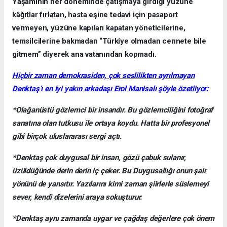
Yaşamının her döneminde çatışmaya girdiği yüzüne
kâğıtlar fırlatan, hasta eşine tedavi için pasaport
vermeyen, yüzüne kapıları kapatan yöneticilerine,
temsilcilerine bakmadan “Türkiye olmadan cennete bile
gitmem” diyerek ana vatanından kopmadı.
Hiçbir zaman demokrasiden, çok seslilikten ayrılmayan
Denktaş’ı en iyi yakın arkadaşı Erol Manisalı şöyle özetliyor:
*Olağanüstü gözlemci bir insandır. Bu gözlemciliğini fotoğraf
sanatına olan tutkusu ile ortaya koydu. Hatta bir profesyonel
gibi birçok uluslararası sergi açtı.
*Denktaş çok duygusal bir insan, gözü çabuk sulanır,
üzüldüğünde derin derin iç çeker. Bu Duygusallığı onun şair
yönünü de yansıtır. Yazılarını kimi zaman şiirlerle süslemeyi
sever, kendi dizelerini araya sokuşturur.
*Denktaş aynı zamanda uygar ve çağdaş değerlere çok önem