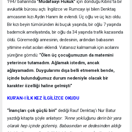
1947 baharında
“Müdafaayı Hukuk”
için döndüğü Kıbrıs’ta bir
avukatlık bürosu açtı. İngilizce ve Rumcayı iyi bilen Denktaş
amcasının kızı Aydın Hanım ile evlendi. Üç oğlu ve üç kızı oldu.
Bir kızı beyin tümöründen iki buçuk yaşında, bir oğlu 7 yaşında
bademcik ameliyatında, bir oğlu da 34 yaşında trafik kazasında
öldü. Göremediği annesinin, dedesinin, ardından babasının
yitimine evlat acıları eklendi. Vatansız kalmamak için acılarını
yüreğine gömdü:
“Ölen üç çocuğumuzun da matemini
yeterince tutamadım. Ağlamak istedim, ancak
ağlayamadım. Duygularımı dışa belli etmemek bende,
içinde bulunduğumuz durum nedeniyle olacak bir
karakter özelliği haline gelmişti”
KUR’AN-I İLK KEZ İLGİLİZCE OKUDU
“İnançları çok güçlü biri”
dediği Rauf Denktaş’ı Nur Batur
yazdığı kitapta şöyle anlatıyor:
“Anne yokluğunu derin bir yara
olarak hep içinde gizlemiş. Babasından ve dedesinden aldığı