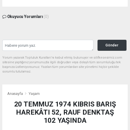
Okuyucu Yorumları
(0)
Gönder
Yorum yazarak Topluluk Kuralları’nı kabul etmiş bulunuyor ve silifkesesimiz.com
sitesine yaptığınız yorumunuzla ilgili doğrudan veya dolaylı tüm sorumluluğu tek
başınıza üstleniyorsunuz. Yazılan tüm yorumlardan site yönetimi hiçbir şekilde
sorumlu tutulamaz.
Anasayfa
Yaşam
20 TEMMUZ 1974 KIBRIS BARIŞ
HAREKÂTI 52, RAUF DENKTAŞ
102 YAŞINDA