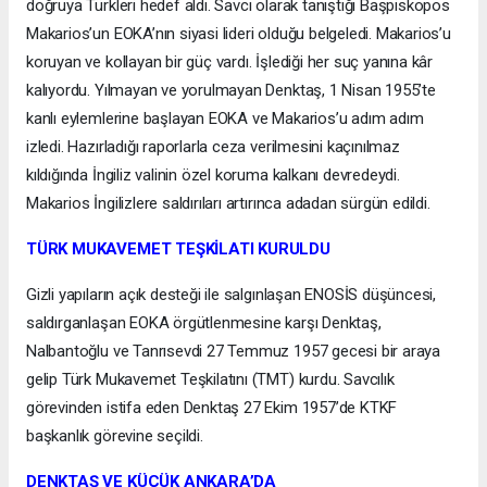
doğruya Türkleri hedef aldı. Savcı olarak tanıştığı Başpiskopos
Makarios’un EOKA’nın siyasi lideri olduğu belgeledi. Makarios’u
koruyan ve kollayan bir güç vardı. İşlediği her suç yanına kâr
kalıyordu. Yılmayan ve yorulmayan Denktaş, 1 Nisan 1955’te
kanlı eylemlerine başlayan EOKA ve Makarios’u adım adım
izledi. Hazırladığı raporlarla ceza verilmesini kaçınılmaz
kıldığında İngiliz valinin özel koruma kalkanı devredeydi.
Makarios İngilizlere saldırıları artırınca adadan sürgün edildi.
TÜRK MUKAVEMET TEŞKİLATI KURULDU
Gizli yapıların açık desteği ile salgınlaşan ENOSİS düşüncesi,
saldırganlaşan EOKA örgütlenmesine karşı Denktaş,
Nalbantoğlu ve Tanrısevdi 27 Temmuz 1957 gecesi bir araya
gelip Türk Mukavemet Teşkilatını (TMT) kurdu. Savcılık
görevinden istifa eden Denktaş 27 Ekim 1957’de KTKF
başkanlık görevine seçildi.
DENKTAŞ VE KÜÇÜK ANKARA’DA