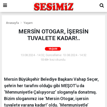
Anasayfa
Yaşam
MERSİN OTOGAR, İŞERSİN
TUVALETE KADAR!..
YAŞAM
13.08.2024 - 14:32, Güncelleme: 13.08.2024 - 14:32
9348+ kez okundu.
Mersin Büyükşehir Belediye Başkanı Vahap Seçer,
şehrin her tarafını olduğu gibi MEŞOT’u da
‘Memnuniyetle Çalışıyoruz’ sloganıyla donatmış.
Bizim sloganımız ise ‘Mersin Otogar, işersin
tuvalete varana kadar!’ oldu. ‘Memnuniyetle’