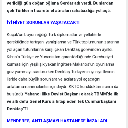
verildiği gün doğan oğluna Serdar adı verdi. Bunlardan
çok Türklerin ticarete el atmaları rahatsızlığa yol açtı.
İYİ NİYET SORUNLAR YAŞATACAKTI
Küçük’ün boyun eğdiği Türk diplomatlar ve yetkililerle
gerektiğinde tartışan; yanılgılarına ve Türk toplumunun zararına
yol açan tutumlarına karşı çıkan Denktaş görevinden ayrıldı.
Kıbrıs’a Türkiye ve Yunanistan garantörlüğünde Cumhuriyet
kurması için yeşil ışık yakan İngiltere Makarios’un oyunlarına
göz yummayı sürdürürken Denktaş Türkiye’nin iyi niyetlerinin
ileride daha büyük sorunlara ve acılara yol açacağını
anlatamamanın sıkıntısı içindeydi. KKTC kurulduktan sonra da
bu sürdü.
Yabancı ülke Devlet Başkanı olarak TBMM’de ilk
ve altı defa Genel Kurula hitap eden tek Cumhurbaşkanı
Denktaş’TI.
MENDERES, ANTLAŞMAYI HASTANEDE İMZALADI