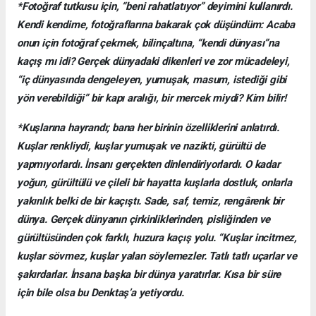
*Fotoğraf tutkusu için, “beni rahatlatıyor” deyimini kullanırdı.
Kendi kendime, fotoğraflarına bakarak çok düşündüm: Acaba
onun için fotoğraf çekmek, bilinçaltına, “kendi dünyası”na
kaçış mı idi? Gerçek dünyadaki dikenleri ve zor mücadeleyi,
“iç dünyasında dengeleyen, yumuşak, masum, istediği gibi
yön verebildiği” bir kapı aralığı, bir mercek miydi? Kim bilir!
*Kuşlarına hayrandı; bana her birinin özelliklerini anlatırdı.
Kuşlar renkliydi, kuşlar yumuşak ve nazikti, gürültü de
yapmıyorlardı. İnsanı gerçekten dinlendiriyorlardı. O kadar
yoğun, gürültülü ve çileli bir hayatta kuşlarla dostluk, onlarla
yakınlık belki de bir kaçıştı. Sade, saf, temiz, rengârenk bir
dünya. Gerçek dünyanın çirkinliklerinden, pisliğinden ve
gürültüsünden çok farklı, huzura kaçış yolu. “Kuşlar incitmez,
kuşlar sövmez, kuşlar yalan söylemezler. Tatlı tatlı uçarlar ve
şakırdarlar. İnsana başka bir dünya yaratırlar. Kısa bir süre
için bile olsa bu Denktaş’a yetiyordu.