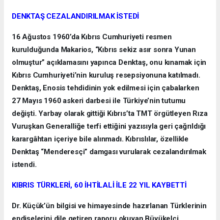
DENKTAŞ CEZALANDIRILMAK İSTEDİ
16 Ağustos 1960’da Kıbrıs Cumhuriyeti resmen
kurulduğunda Makarios, “Kıbrıs sekiz asır sonra Yunan
olmuştur” açıklamasını yapınca Denktaş, onu kınamak için
Kıbrıs Cumhuriyeti’nin kuruluş resepsiyonuna katılmadı.
Denktaş, Enosis tehdidinin yok edilmesi için çabalarken
27 Mayıs 1960 askeri darbesi ile Türkiye’nin tutumu
değişti. Yarbay olarak gittiği Kıbrıs’ta TMT örgütleyen Rıza
Vuruşkan Generalliğe terfi ettiğini yazısıyla geri çağrıldığı
karargâhtan içeriye bile alınmadı. Kıbrıslılar, özellikle
Denktaş “Menderesçi” damgası vurularak cezalandırılmak
istendi.
KIBRIS TÜRKLERİ, 60 İHTİLALİ İLE 22 YIL KAYBETTİ
Dr. Küçük’ün bilgisi ve himayesinde hazırlanan Türklerinin
endişelerini dile getiren raporu okuyan Büyükelçi,