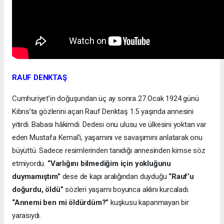
RAUF DENKTAŞ
Cumhuriyet’in doğuşundan üç ay sonra 27 Ocak 1924 günü
Kıbrıs’ta gözlerini açan Rauf Denktaş 1.5 yaşında annesini
yitirdi. Babası hâkimdi. Dedesi onu ulusu ve ülkesini yoktan var
eden Mustafa Kemal’i, yaşamını ve savaşımını anlatarak onu
büyüttü. Sadece resimlerinden tanıdığı annesinden kimse söz
etmiyordu.
“Varlığını bilmediğim için yokluğunu
duymamıştım”
dese de kapı aralığından duyduğu
“Rauf’u
doğurdu, öldü”
sözleri yaşamı boyunca aklını kurcaladı.
“Annemi ben mi öldürdüm?”
kuşkusu kapanmayan bir
yarasıydı.