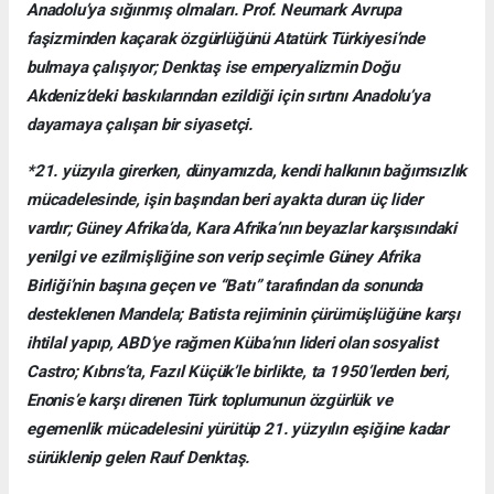
Anadolu’ya sığınmış olmaları. Prof. Neumark Avrupa
faşizminden kaçarak özgürlüğünü Atatürk Türkiyesi’nde
bulmaya çalışıyor; Denktaş ise emperyalizmin Doğu
Akdeniz’deki baskılarından ezildiği için sırtını Anadolu’ya
dayamaya çalışan bir siyasetçi.
*21. yüzyıla girerken, dünyamızda, kendi halkının bağımsızlık
mücadelesinde, işin başından beri ayakta duran üç lider
vardır; Güney Afrika’da, Kara Afrika’nın beyazlar karşısındaki
yenilgi ve ezilmişliğine son verip seçimle Güney Afrika
Birliği’nin başına geçen ve “Batı” tarafından da sonunda
desteklenen Mandela; Batista rejiminin çürümüşlüğüne karşı
ihtilal yapıp, ABD’ye rağmen Küba’nın lideri olan sosyalist
Castro; Kıbrıs’ta, Fazıl Küçük’le birlikte, ta 1950’lerden beri,
Enonis’e karşı direnen Türk toplumunun özgürlük ve
egemenlik mücadelesini yürütüp 21. yüzyılın eşiğine kadar
sürüklenip gelen Rauf Denktaş.