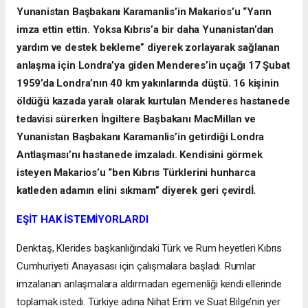
Yunanistan Başbakanı Karamanlis’in Makarios’u “Yarın
imza ettin ettin. Yoksa Kıbrıs’a bir daha Yunanistan’dan
yardım ve destek bekleme” diyerek zorlayarak sağlanan
anlaşma için Londra’ya giden Menderes’in uçağı 17 Şubat
1959’da Londra’nın 40 km yakınlarında düştü. 16 kişinin
öldüğü kazada yaralı olarak kurtulan Menderes hastanede
tedavisi sürerken İngiltere Başbakanı MacMillan ve
Yunanistan Başbakanı Karamanlis’in getirdiği Londra
Antlaşması’nı hastanede imzaladı. Kendisini görmek
isteyen Makarios’u “ben Kıbrıs Türklerini hunharca
katleden adamın elini sıkmam” diyerek geri çevirdİ.
EŞİT HAK İSTEMİYORLARDI
Denktaş, Klerides başkanlığındaki Türk ve Rum heyetleri Kıbrıs
Cumhuriyeti Anayasası için çalışmalara başladı. Rumlar
imzalanan anlaşmalara aldırmadan egemenliği kendi ellerinde
toplamak istedi. Türkiye adına Nihat Erim ve Suat Bilge’nin yer