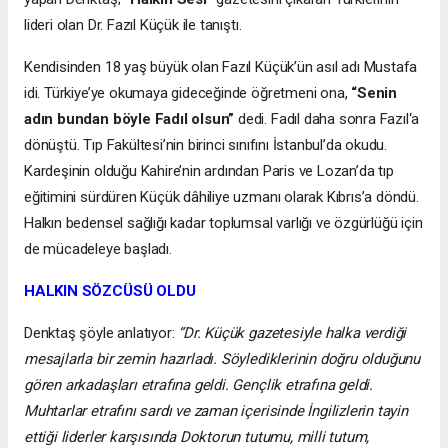
lideri olan Dr. Fazıl Küçük ile tanıştı.
Kendisinden 18 yaş büyük olan Fazıl Küçük’ün asıl adı Mustafa
idi. Türkiye’ye okumaya gideceğinde öğretmeni ona,
“Senin
adın bundan böyle Fadıl olsun”
dedi. Fadıl daha sonra Fazıl‘a
dönüştü. Tıp Fakültesi’nin birinci sınıfını İstanbul’da okudu.
Kardeşinin olduğu Kahire’nin ardından Paris ve Lozan’da tıp
eğitimini sürdüren Küçük dâhiliye uzmanı olarak Kıbrıs’a döndü.
Halkın bedensel sağlığı kadar toplumsal varlığı ve özgürlüğü için
de mücadeleye başladı.
HALKIN SÖZCÜSÜ OLDU
Denktaş şöyle anlatıyor:
“Dr. Küçük gazetesiyle halka verdiği
mesajlarla bir zemin hazırladı. Söylediklerinin doğru olduğunu
gören arkadaşları etrafına geldi. Gençlik etrafına geldi.
Muhtarlar etrafını sardı ve zaman içerisinde İngilizlerin tayin
ettiği liderler karşısında Doktorun tutumu, milli tutum,