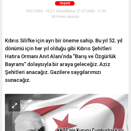
YAŞAM
19.07.2026 - 16:27, Güncelleme: 21.07.2026 - 11:34
5419 kez okundu.
Kıbrıs Silifke için ayrı bir öneme sahip. Bu yıl 52. yıl
dönümü için her yıl olduğu gibi Kıbrıs Şehitleri
Hatıra Ormanı Anıt Alanı’nda “Barış ve Özgürlük
Bayramı” dolaysıyla bir araya geleceğiz. Aziz
Şehitleri anacağız. Gazilere saygılarımızı
sunacağız.