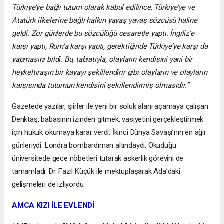
Türkiye’ye bağlı tutum olarak kabul edilince, Türkiye’ye ve
Atatürk ilkelerine bağlı halkın yavaş yavaş sözcüsü haline
geldi. Zor günlerde bu sözcülüğü cesaretle yaptı. İngiliz’e
karşı yaptı, Rum’a karşı yaptı, gerektiğinde Türkiye’ye karşı da
yapmasını bildi. Bu, tabiatıyla, olayların kendisini yani bir
heykeltıraşın bir kayayı şekillendirir gibi olayların ve olayların
karşısında tutumun kendisini şekillendirmiş olmasıdır.”
Gazetede yazılar, şiirler ile yeni bir soluk alanı açamaya çalışan
Denktaş, babasının izinden gitmek, vasiyetini gerçekleştirmek
için hukuk okumaya karar verdi. İkinci Dünya Savaşı’nın en ağır
günleriydi. Londra bombardıman altındaydı. Okuduğu
üniversitede gece nöbetleri tutarak askerlik görevini de
tamamladı. Dr. Fazıl Küçük ile mektuplaşarak Ada’daki
gelişmeleri de izliyordu.
AMCA KIZI İLE EVLENDİ