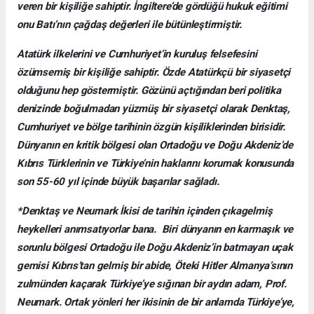
veren bir kişiliğe sahiptir. İngiltere’de gördüğü hukuk eğitimi
onu Batı’nın çağdaş değerleri ile bütünleştirmiştir.
Atatürk ilkelerini ve Cumhuriyet’in kuruluş felsefesini
özümsemiş bir kişiliğe sahiptir. Özde Atatürkçü bir siyasetçi
olduğunu hep göstermiştir. Gözünü açtığından beri politika
denizinde boğulmadan yüzmüş bir siyasetçi olarak Denktaş,
Cumhuriyet ve bölge tarihinin özgün kişiliklerinden birisidir.
Dünyanın en kritik bölgesi olan Ortadoğu ve Doğu Akdeniz’de
Kıbrıs Türklerinin ve Türkiye’nin haklarını korumak konusunda
son 55-60 yıl içinde büyük başarılar sağladı.
*Denktaş ve Neumark İkisi de tarihin içinden çıkagelmiş
heykelleri anımsatıyorlar bana. Biri dünyanın en karmaşık ve
sorunlu bölgesi Ortadoğu ile Doğu Akdeniz’in batmayan uçak
gemisi Kıbrıs’tan gelmiş bir abide, Öteki Hitler Almanya’sının
zulmünden kaçarak Türkiye’ye sığınan bir aydın adam, Prof.
Neumark. Ortak yönleri her ikisinin de bir anlamda Türkiye’ye,