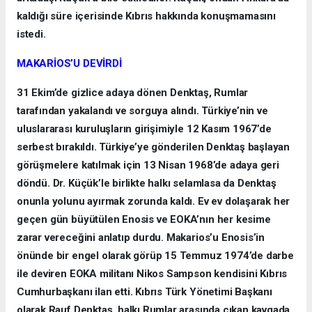
kaldığı süre içerisinde Kıbrıs hakkında konuşmamasını
istedi.
MAKARİOS’U DEVİRDİ
31 Ekim’de gizlice adaya dönen Denktaş, Rumlar
tarafından yakalandı ve sorguya alındı. Türkiye’nin ve
uluslararası kuruluşların girişimiyle 12 Kasım 1967’de
serbest bırakıldı. Türkiye’ye gönderilen Denktaş başlayan
görüşmelere katılmak için 13 Nisan 1968’de adaya geri
döndü. Dr. Küçük’le birlikte halkı selamlasa da Denktaş
onunla yolunu ayırmak zorunda kaldı. Ev ev dolaşarak her
geçen gün büyütülen Enosis ve EOKA’nın her kesime
zarar vereceğini anlatıp durdu. Makarios’u Enosis’in
önünde bir engel olarak görüp 15 Temmuz 1974’de darbe
ile deviren EOKA militanı Nikos Sampson kendisini Kıbrıs
Cumhurbaşkanı ilan etti. Kıbrıs Türk Yönetimi Başkanı
olarak Rauf Denktaş, halkı Rumlar arasında çıkan kavgada