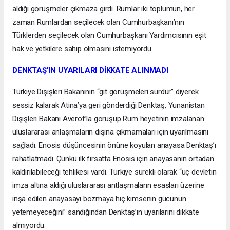
aldığı görüşmeler çıkmaza girdi. Rumlar iki toplumun, her
zaman Rumlardan seçilecek olan Cumhurbaşkanı’nın
Türklerden seçilecek olan Cumhurbaşkanı Yardımcısının eşit
hak ve yetkilere sahip olmasını istemiyordu.
DENKTAŞ’IN UYARILARI DİKKATE ALINMADI
Türkiye Dışişleri Bakanının “git görüşmeleri sürdür” diyerek
sessiz kalarak Atina’ya geri gönderdiği Denktaş, Yunanistan
Dışişleri Bakanı Averof’la görüşüp Rum heyetinin imzalanan
uluslararası anlaşmaların dışına çıkmamaları için uyarılmasını
sağladı. Enosis düşüncesinin önüne koyulan anayasa Denktaş’ı
rahatlatmadı. Çünkü ilk fırsatta Enosis için anayasanın ortadan
kaldırılabileceği tehlikesi vardı. Türkiye sürekli olarak “üç devletin
imza altına aldığı uluslararası antlaşmaların esasları üzerine
inşa edilen anayasayı bozmaya hiç kimsenin gücünün
yetemeyeceğini” sandığından Denktaş’ın uyarılarını dikkate
almıyordu.