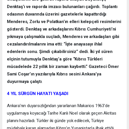
Denktaş’ı ve raporda imzası bulunanları çağırdı. Toplantı
odasının duvarında üzerini gazetelerle kapattırdığı
Menderes, Zorlu ve Polatkan’ın elleri kelepçeli resimlerini
gösterdi. Denktaş ve arkadaşlarını Kıbrıs Cumhuriyeti’ni
yıkmaya çalışmakla suçladı, Menderes ve arkadaşları gibi
cezalandırılmalarını ima etti: “İşte anayasayı ihlal
edenlerin sonu. Şimdi çıkabilirsiniz” dedi. İki yıl süren
elçinin tutumuyla Denktaş’a göre “Kıbrıs Türkleri
mücadelede 22 yıllık bir zaman kaybetti.” Gazeteci Ömer
Sami Coşar’ın yazılarıyla Kıbrıs sesini Ankara’ya
duyurmaya çalıştı
.
4 YIL SÜRGÜN HAYATI YAŞADI
Ankara’nın duyarsızlığından yararlanan Makarios 1963’de
uygulamaya koyacağı Tarihe Kanlı Noel olarak geçen Akritas
planını hazırladı. Türkler iki günde yok edilecek, Türkiye
müdahale kararı alamadan Kıbrıs’ın Yunanistan’a ilhak ettiği