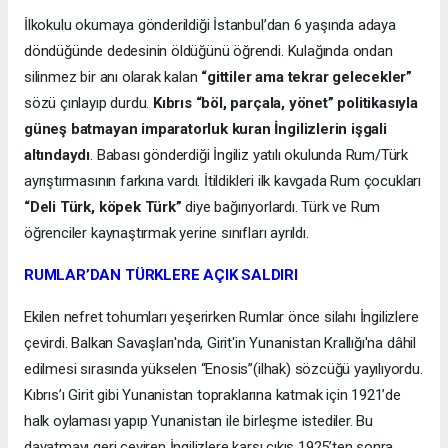
İlkokulu okumaya gönderildiği İstanbul’dan 6 yaşında adaya
döndüğünde dedesinin öldüğünü öğrendi. Kulağında ondan
silinmez bir anı olarak kalan
“gittiler ama tekrar gelecekler”
sözü çınlayıp durdu.
Kıbrıs “böl, parçala, yönet” politikasıyla
güneş batmayan imparatorluk kuran İngilizlerin işgali
altındaydı
. Babası gönderdiği İngiliz yatılı okulunda Rum/Türk
ayrıştırmasının farkına vardı. İtildikleri ilk kavgada Rum çocukları
“Deli Türk, köpek Türk”
diye bağırıyorlardı. Türk ve Rum
öğrenciler kaynaştırmak yerine sınıfları ayrıldı.
RUMLAR’DAN TÜRKLERE AÇIK SALDIRI
Ekilen nefret tohumları yeşerirken Rumlar önce silahı İngilizlere
çevirdi. Balkan Savaşları'nda, Girit'in Yunanistan Krallığı'na dâhil
edilmesi sırasında yükselen “Enosis”(ilhak) sözcüğü yayılıyordu.
Kıbrıs’ı Girit gibi Yunanistan topraklarına katmak için 1921’de
halk oylaması yapıp Yunanistan ile birleşme istediler. Bu
dayatmayı geri çeviren İngilizlere karşı çıkış 1925’ten sonra