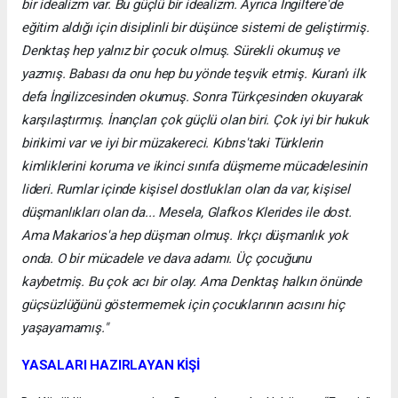
bir idealizm var. Bu güçlü bir idealizm. Ayrıca İngiltere'de
eğitim aldığı için disiplinli bir düşünce sistemi de geliştirmiş.
Denktaş hep yalnız bir çocuk olmuş. Sürekli okumuş ve
yazmış. Babası da onu hep bu yönde teşvik etmiş. Kuran'ı ilk
defa İngilizcesinden okumuş. Sonra Türkçesinden okuyarak
karşılaştırmış. İnançları çok güçlü olan biri. Çok iyi bir hukuk
birikimi var ve iyi bir müzakereci. Kıbrıs'taki Türklerin
kimliklerini koruma ve ikinci sınıfa düşmeme mücadelesinin
lideri. Rumlar içinde kişisel dostlukları olan da var, kişisel
düşmanlıkları olan da... Mesela, Glafkos Klerides ile dost.
Ama Makarios'a hep düşman olmuş. Irkçı düşmanlık yok
onda. O bir mücadele ve dava adamı. Üç çocuğunu
kaybetmiş. Bu çok acı bir olay. Ama Denktaş halkın önünde
güçsüzlüğünü göstermemek için çocuklarının acısını hiç
yaşayamamış."
YASALARI HAZIRLAYAN KİŞİ