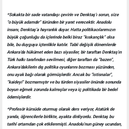
*Sokakta bir sade vatandaşı çevirin ve Denktaş’ı sorun, size
“o büyük adamdır” türünden bir yanıt verecektir. Anadolu
insanı, Denktaş’a hayranlık duyar. Hatta politikacılarımızın
büyük çoğunluğu da içlerinde belki biraz “kıskançlık” olsa
bile, bu duyguya içtenlikle katılır. Tabii değişik dönemlerde
Ankara’da hükümet eden bazı siyasiler, bir taraftan Denktaş’ın
Türk halkı tarafından sevilmesi, diğer taraftan da “bazen”,
Ankara’dakilerin dış politika oyunlarını bozması yüzünden,
onu ayak bağı olarak görmüşlerdir. Ancak bu “istisnalar”,
“kaideyi” bozmamıştır ve bu türden siyasiler önünde sonunda
boyun eğmek zorunda kalmışlar veya iç politikada bir bedel
ödemişlerdir.
*Profesör kürsüde oturmuş olarak ders veriyor, Atatürk de
yanda, öğrencilerle birlikte, ayakta dinliyordu. Denktaş bu
tarihî ortamdan çok etkilenmişti. Anadolu’nun güney ucundan,