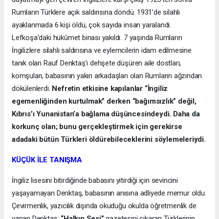
Rumların Türklere açık saldırısına döndü. 1931’de silahlı
ayaklanmada 6 kişi öldü, çok sayıda insan yaralandı.
Lefkoşa’daki hükûmet binası yakıldı. 7 yaşında Rumların
İngilizlere silahlı saldırısına ve eylemcilerin idam edilmesine
tanık olan Rauf Denktaş’ı dehşete düşüren aile dostları,
komşuları, babasının yakın arkadaşları olan Rumların ağzından
dökülenlerdi.
Nefretin etkisine kapılanlar “İngiliz
egemenliğinden kurtulmak” derken “bağımsızlık” değil,
Kıbrıs’ı Yunanistan’a bağlama düşüncesindeydi. Daha da
korkunç olan; bunu gerçekleştirmek için gerekirse
adadaki bütün Türkleri öldürebileceklerini söylemeleriydi.
KÜÇÜK İLE TANIŞMA
İngiliz lisesini bitirdiğinde babasını yitirdiği için sevincini
yaşayamayan Denktaş, babasının anısına adliyede memur oldu.
Çevirmenlik, yazıcılık dışında okuduğu okulda öğretmenlik de
yapan Denktaş;
“Halkın Sesi”
gazetesini çıkaran Türklerinin