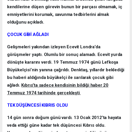
kendilerine düşen görevin bunun bir parçası olmamak, iç
emniyetlerini korumak, savunma tedbirlerini almak
olduğunu açıkladı.
ÇOCUK GİBİ AĞLADI
Gelişmeleri yakından izleyen Ecevit Londra’da
görüşmeler yaptı. Olumlu bir sonuç alamadı. Ecevit yurda
dönüşte kararını verdi. 19 Temmuz 1974 günü Lefkoşa
Büyükelçisi’nin yanına çağrıldı. Denktaş, yıllardır beklediği
bu haberi aldığında büyükelçi ile sarılarak çocuk gibi
ağladı.
Kıbrıs’ta sadece kendisinin bildiği haber 20
Temmuz 1974 tarihinde gerçekleşti
.
TEK DÜŞÜNCESİ KIBRIS OLDU
14 gün sonra doğum günü vardı. 13 Ocak 2012’ta hayata
veda ettiği güne kadar tek düşüncesi Kıbrıs oldu.