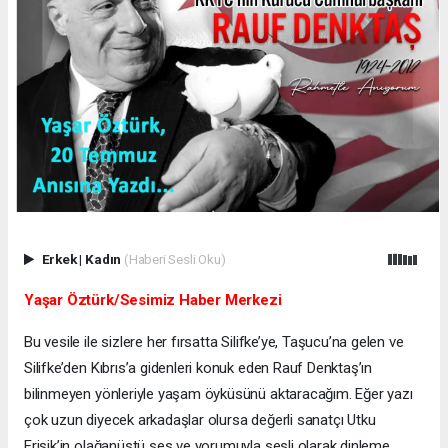
Erkek
|
Kadın
(Haberi Sesli Oku)
Yaşar Öztürk/Sesimiz Haber Merkezi
Bu vesile ile sizlere her fırsatta Silifke’ye, Taşucu’na gelen ve
Silifke’den Kıbrıs’a gidenleri konuk eden Rauf Denktaş’ın
bilinmeyen yönleriyle yaşam öyküsünü aktaracağım. Eğer yazı
çok uzun diyecek arkadaşlar olursa değerli sanatçı Utku
Erişik’in olağanüstü ses ve yorumuyla sesli olarak dinleme