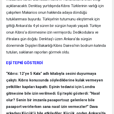
açıklanacaktı. Denktaş yurtdışında Kıbrıs Türklerinin varlığı için
çalışırken Makarios onun hakkında adaya döndüğü
tutuklanması buyurdu. Türkiye’nin tutumunu eleştirmek için
gittiği Ankara’da 4 yıl süren bir sürgün hayatı yaşadı. Türkiye
onun Kıbrıs’a dönmesine izin vermiyordu. Dedikodulara ve
iftiralara gün doğdu. Denktaş’ı üzen Ankara’da sürgün
döneminde Dışişleri Bakanlığı Kıbrıs Dairesi’nin bodrum katında
tutulan, saklanan raporları görmek oldu.
EŞİ TEPKİ GÖSTERDİ
“Kıbrıs: 12’ye 5 Kala” adlı kitabıyla sesini duyurmaya
çalıştı. Kıbrıs konusunda söylediklerine kulak vermeyen
yetkililer kapıları kapattı. Eşinin tedavisi için Londra
gitmesine bile izin verilmedi. Eşi tepki gösterdi: “Nasıl
olur? Senin bir imzanla pasaportsuz gelenlere bile
pasaport verirlerken sana nasıl izin vermezler!” Dava
arkadaşı Küçük’ü bile etkilediler. Küçük, ondan Ankara’da