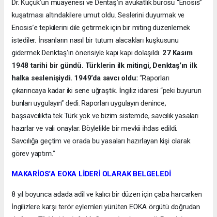
Dr. Küçük’ün muayenesi ve Dentaş’ın avukatlık bürosu “Enosis”
kuşatması altındakilere umut oldu. Seslerini duyurmak ve
Enosis’e tepkilerini dile getirmek için bir miting düzenlemek
istediler. İnsanların nasıl bir tutum alacakları kuşkusunu
gidermek Denktaş’ın önerisiyle kapı kapı dolaşıldı.
27 Kasım
1948 tarihi bir gündü. Türklerin ilk mitingi, Denktaş’ın ilk
halka seslenişiydi. 1949’da savcı oldu:
“Raporları
çıkarıncaya kadar iki sene uğraştık. İngiliz idaresi “peki buyurun
bunları uygulayın” dedi. Raporları uygulayın denince,
başsavcılıkta tek Türk yok ve bizim sistemde, savcılık yasaları
hazırlar ve vali onaylar. Böylelikle bir mevkii ihdas edildi.
Savcılığa geçtim ve orada bu yasaları hazırlayan kişi olarak
görev yaptım.”
MAKARİOS’A EOKA LİDERİ OLARAK BELGELEDİ
8 yıl boyunca adada adil ve kalıcı bir düzen için çaba harcarken
İngilizlere karşı terör eylemleri yürüten EOKA örgütü doğrudan