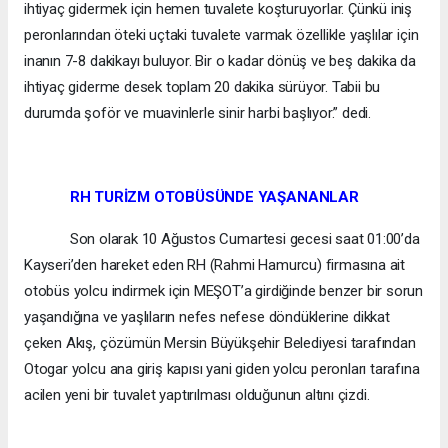
ihtiyaç gidermek için hemen tuvalete koşturuyorlar. Çünkü iniş
peronlarından öteki uçtaki tuvalete varmak özellikle yaşlılar için
inanın 7-8 dakikayı buluyor. Bir o kadar dönüş ve beş dakika da
ihtiyaç giderme desek toplam 20 dakika sürüyor. Tabii bu
durumda şoför ve muavinlerle sinir harbi başlıyor.” dedi.
RH TURİZM OTOBÜSÜNDE YAŞANANLAR
Son olarak 10 Ağustos Cumartesi gecesi saat 01:00’da
Kayseri’den hareket eden RH (Rahmi Hamurcu) firmasına ait
otobüs yolcu indirmek için MEŞOT’a girdiğinde benzer bir sorun
yaşandığına ve yaşlıların nefes nefese döndüklerine dikkat
çeken Akış, çözümün Mersin Büyükşehir Belediyesi tarafından
Otogar yolcu ana giriş kapısı yani giden yolcu peronları tarafına
acilen yeni bir tuvalet yaptırılması olduğunun altını çizdi.